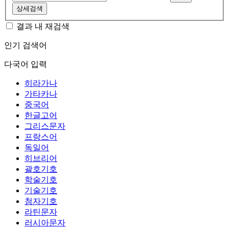
상세검색
결과 내 재검색
인기 검색어
다국어 입력
히라가나
가타카나
중국어
한글고어
그리스문자
프랑스어
독일어
히브리어
괄호기호
학술기호
기술기호
첨자기호
라틴문자
러시아문자