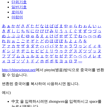
단위기호
일반기호
로마자
아랍어
あ
ぁ
か
が
さ
ざ
た
だ
な
は
ば
ぱ
ま
や
ゃ
ら
わ
ゎ
ん
い
ぃ
き
ぎ
し
じ
ち
ぢ
に
ひ
び
ぴ
み
り
う
ぅ
く
ぐ
す
ず
つ
づ
っ
ぬ
ふ
ぶ
ぷ
む
ゆ
ゅ
る
え
ぇ
け
げ
せ
ぜ
て
で
ね
へ
べ
ぺ
め
れ
お
ぉ
こ
ご
そ
ぞ
と
ど
の
ほ
ぼ
ぽ
も
よ
ょ
ろ
を
ア
ァ
カ
サ
ザ
タ
ダ
ナ
ハ
バ
パ
マ
ヤ
ャ
ラ
ワ
ヮ
ン
イ
ィ
キ
ギ
シ
ジ
チ
ヂ
ニ
ヒ
ビ
ピ
ミ
リ
ウ
ゥ
ク
グ
ス
ズ
ツ
ヅ
ッ
ヌ
フ
ブ
プ
ム
ユ
ュ
ル
エ
ェ
ケ
ゲ
セ
ゼ
テ
デ
ヘ
ベ
ペ
メ
レ
オ
ォ
コ
ゴ
ソ
ゾ
ト
ド
ノ
ホ
ボ
ポ
モ
ヨ
ョ
ロ
ヲ
―
http://chineseinput.net/
에서 pinyin(병음)방식으로 중국어를 변환
할 수 있습니다.
변환된 중국어를 복사하여 사용하시면 됩니다.
예시)
中文 을 입력하시려면
zhongwen
을 입력하시고 space를
누르시면됩니다.