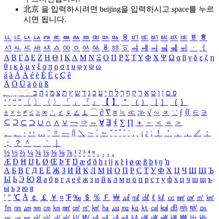
北京 을 입력하시려면
beijing
을 입력하시고 space를 누르
시면 됩니다.
ㅥ
ㅦ
ㅧ
ㅨ
ㅩ
ㅪ
ㅫ
ㅬ
ㅭ
ㅮ
ㅯ
ㅰ
ㅱ
ㅲ
ㅳ
ㅴ
ㅵ
ㅶ
ㅷ
ㅸ
ㅹ
ㅺ
ㅻ
ㅼ
ㅽ
ㅾ
ㅿ
ㆀ
ㆁ
ㆂ
ㆃ
ㆄ
ㆅ
ㆆ
ㆇ
ㆈ
ㆉ
ㆊ
ㆋ
ㆌ
ㆍ
ㆎ
Α
Β
Γ
Δ
Ε
Ζ
Η
Θ
Ι
Κ
Λ
Μ
Ν
Ξ
Ο
Π
Ρ
Σ
Τ
Υ
Φ
Χ
Ψ
Ω
α
β
γ
δ
ε
ζ
η
θ
ι
κ
λ
μ
ν
ξ
ο
π
ρ
σ
τ
υ
φ
χ
ψ
ω
á
à
Á
À
é
è
É
È
ç
Ç
ê
Ä
Ö
Ü
ä
ö
ü
ß
ְ
ֳ
ֲ
ֱ
ָ
ַ
ֵ
ֶ
ִ
ֹ
ּ
ֻ
ׂ
ׁ
ּ
ב
ה
נ
מ
צ
ת
ץ
ש
ד
ג
כ
ע
י
ח
ל
ך
ף
ק
ר
א
ט
ו
ן
ם
פ
‘
’
“
”
〔
〕
〈
〉
「
」
『
』
【
】
＂
（
）
［
］
｛
｝
±
×
÷
≠
≤
≥
∞
∴
♂
♀
∠
⊥
⌒
∂
∇
≡
≒
≪
≫
√
∽
∝
∵
∫
∬
∈
∋
⊆
⊇
⊂
⊃
∪
∩
∧
∨
￢
⇒
⇔
∀
∃
∮
∑
∏
＋
－
＜
＝
＞
、
。
·
‥
…
¨
〃
―
∥
＼
∼
´
～
ˇ
˘
˝
˚
˙
¸
˛
¡
¿
ː
！
＇
，
．
／
：
；
？
＾
＿
｀
｜
½
⅓
⅔
¼
¾
⅛
⅜
⅝
⅞
¹
²
³
⁴
ⁿ
₁
₂
₃
₄
Æ
Ð
Ħ
Ĳ
Ł
Ø
Œ
Þ
Ŧ
Ŋ
æ
đ
ð
ħ
ı
ĳ
ĸ
ŀ
ł
ø
œ
ß
þ
ŧ
ŋ
ŉ
А
Б
В
Г
Д
Е
Ё
Ж
З
И
Й
К
Л
М
Н
О
П
Р
С
Т
У
Ф
Х
Ц
Ч
Ш
Щ
Ъ
Ы
Ь
Э
Ю
Я
а
б
в
г
д
е
ё
ж
з
и
й
к
л
м
н
о
п
р
с
т
у
ф
х
ц
ч
ш
щ
ъ
ы
ь
э
ю
я
′
″
℃
Å
￠
￡
￥
¤
℉
‰
＄
％
Ｆ
￦
㎕
㎖
㎗
ℓ
㎘
㏄
㎣
㎤
㎥
㎦
㎙
㎚
㎛
㎜
㎝
㎞
㎟
㎠
㎡
㎢
㏊
㎍
㎎
㎏
㏏
㎈
㎉
㏈
㎧
㎨
㎰
㎱
㎲
㎳
㎴
㎵
㎶
㎷
㎸
㎹
㎀
㎁
㎂
㎃
㎄
㎺
㎻
㎽
㎾
㎿
㎐
㎑