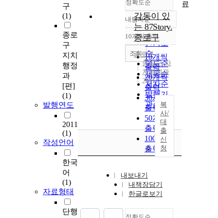
정확도순
료
구
감동이 있
(1)
내림차순
정확도
는 87Story.
순
종로
10개씩 출력
종로구
내림차순
인기도
구
순
조회
종로구
지치
10개씩
종로구 자
연도순
행정
출력
치행정과
제목순
과
20개씩
2011
저자순
[편]
출력
발행기
(1)
30개씩
관순
발행연도
복
출력
사/
50개씩
대
2011
출력
출
(1)
100개씩
신
작성언어
출력
청
한국
어
내보내기
(1)
내책장담기
자료형태
한글로보기
단행
정확도순