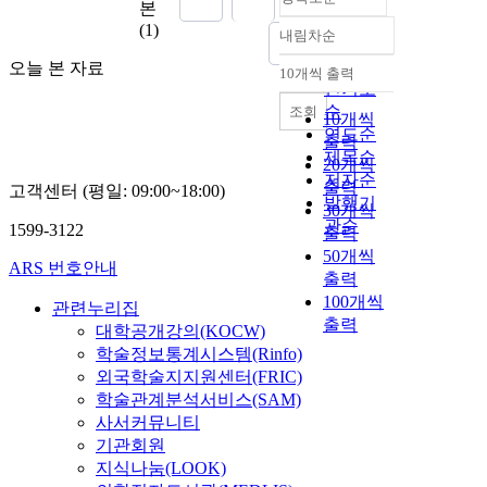
본
(1)
내림차순
정확도
순
오늘 본 자료
10개씩 출력
내림차순
인기도
순
조회
10개씩
연도순
출력
제목순
20개씩
저자순
출력
고객센터 (평일: 09:00~18:00)
발행기
30개씩
관순
1599-3122
출력
50개씩
ARS 번호안내
출력
100개씩
관련누리집
출력
대학공개강의(KOCW)
학술정보통계시스템(Rinfo)
외국학술지지원센터(FRIC)
학술관계분석서비스(SAM)
사서커뮤니티
기관회원
지식나눔(LOOK)