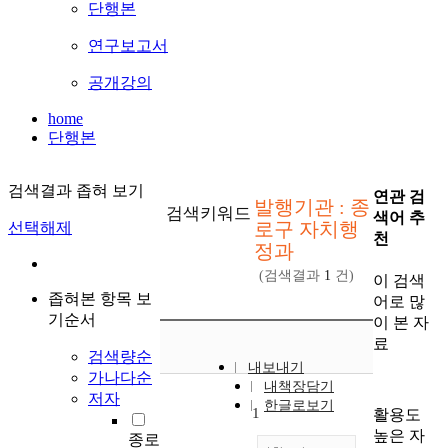
단행본
연구보고서
공개강의
home
단행본
검색결과 좁혀 보기
연관 검
발행기관 : 종
검색키워드
색어 추
로구 자치행
선택해제
천
정과
(검색결과
1
건)
이 검색
좁혀본 항목 보
어로 많
기순서
이 본 자
료
검색량순
내보내기
가나다순
내책장담기
저자
한글로보기
1
활용도
높은 자
종로