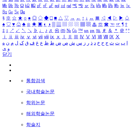
㎒
㎓
㎔
Ω
㏀
㏁
㎊
㎋
㎌
㏖
㏅
㎭
㎮
㎯
㏛
㎩
㎪
㎫
㎬
㏝
㏐
㏓
㏃
㏉
㏜
㏆
§
※
☆
★
○
●
◎
◇
◆
□
■
△
▽
→
←
↑
↓
↔
〓
◁
◀
▷
▶
♤
♠
♡
♥
♧
♣
⊙
◈
▣
◐
◑
▒
▤
▥
▨
▧
▦
▩
♨
☏
☎
☜
☞
¶
†
‡
↕
↗
↙
↖
↘
♭
♩
♪
♬
㉿
㈜
№
㏇
™
㏂
㏘
℡
＃
＆
＊
＠
ª
º
ⅰ
ⅱ
ⅲ
ⅳ
ⅴ
ⅵ
ⅶ
ⅷ
ⅸ
ⅹ
Ⅰ
Ⅱ
Ⅲ
Ⅳ
Ⅴ
Ⅵ
Ⅶ
Ⅷ
Ⅸ
Ⅹ
ا
ب
ت
ث
ج
ح
خ
د
ذ
ر
ز
س
ش
ص
ض
ط
ظ
ع
غ
ف
ق
ک
ل
م
ن
ه
و
ی
닫기
통합검색
국내학술논문
학위논문
해외학술논문
학술지