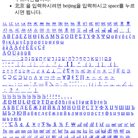
北京 을 입력하시려면
beijing
을 입력하시고 space를 누르
시면 됩니다.
ㅥ
ㅦ
ㅧ
ㅨ
ㅩ
ㅪ
ㅫ
ㅬ
ㅭ
ㅮ
ㅯ
ㅰ
ㅱ
ㅲ
ㅳ
ㅴ
ㅵ
ㅶ
ㅷ
ㅸ
ㅹ
ㅺ
ㅻ
ㅼ
ㅽ
ㅾ
ㅿ
ㆀ
ㆁ
ㆂ
ㆃ
ㆄ
ㆅ
ㆆ
ㆇ
ㆈ
ㆉ
ㆊ
ㆋ
ㆌ
ㆍ
ㆎ
Α
Β
Γ
Δ
Ε
Ζ
Η
Θ
Ι
Κ
Λ
Μ
Ν
Ξ
Ο
Π
Ρ
Σ
Τ
Υ
Φ
Χ
Ψ
Ω
α
β
γ
δ
ε
ζ
η
θ
ι
κ
λ
μ
ν
ξ
ο
π
ρ
σ
τ
υ
φ
χ
ψ
ω
á
à
Á
À
é
è
É
È
ç
Ç
ê
Ä
Ö
Ü
ä
ö
ü
ß
ְ
ֳ
ֲ
ֱ
ָ
ַ
ֵ
ֶ
ִ
ֹ
ּ
ֻ
ׂ
ׁ
ּ
ב
ה
נ
מ
צ
ת
ץ
ש
ד
ג
כ
ע
י
ח
ל
ך
ף
ק
ר
א
ט
ו
ן
ם
פ
‘
’
“
”
〔
〕
〈
〉
「
」
『
』
【
】
＂
（
）
［
］
｛
｝
±
×
÷
≠
≤
≥
∞
∴
♂
♀
∠
⊥
⌒
∂
∇
≡
≒
≪
≫
√
∽
∝
∵
∫
∬
∈
∋
⊆
⊇
⊂
⊃
∪
∩
∧
∨
￢
⇒
⇔
∀
∃
∮
∑
∏
＋
－
＜
＝
＞
、
。
·
‥
…
¨
〃
―
∥
＼
∼
´
～
ˇ
˘
˝
˚
˙
¸
˛
¡
¿
ː
！
＇
，
．
／
：
；
？
＾
＿
｀
｜
½
⅓
⅔
¼
¾
⅛
⅜
⅝
⅞
¹
²
³
⁴
ⁿ
₁
₂
₃
₄
Æ
Ð
Ħ
Ĳ
Ł
Ø
Œ
Þ
Ŧ
Ŋ
æ
đ
ð
ħ
ı
ĳ
ĸ
ŀ
ł
ø
œ
ß
þ
ŧ
ŋ
ŉ
А
Б
В
Г
Д
Е
Ё
Ж
З
И
Й
К
Л
М
Н
О
П
Р
С
Т
У
Ф
Х
Ц
Ч
Ш
Щ
Ъ
Ы
Ь
Э
Ю
Я
а
б
в
г
д
е
ё
ж
з
и
й
к
л
м
н
о
п
р
с
т
у
ф
х
ц
ч
ш
щ
ъ
ы
ь
э
ю
я
′
″
℃
Å
￠
￡
￥
¤
℉
‰
＄
％
Ｆ
￦
㎕
㎖
㎗
ℓ
㎘
㏄
㎣
㎤
㎥
㎦
㎙
㎚
㎛
㎜
㎝
㎞
㎟
㎠
㎡
㎢
㏊
㎍
㎎
㎏
㏏
㎈
㎉
㏈
㎧
㎨
㎰
㎱
㎲
㎳
㎴
㎵
㎶
㎷
㎸
㎹
㎀
㎁
㎂
㎃
㎄
㎺
㎻
㎽
㎾
㎿
㎐
㎑