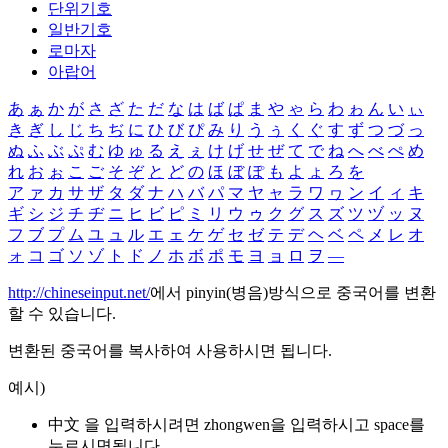
단위기호
일반기호
로마자
아랍어
あ
ぁ
か
が
さ
ざ
た
だ
な
は
ば
ぱ
ま
や
ゃ
ら
わ
ゎ
ん
い
ぃ
き
ぎ
し
じ
ち
ぢ
に
ひ
び
ぴ
み
り
う
ぅ
く
ぐ
す
ず
つ
づ
っ
ぬ
ふ
ぶ
ぷ
む
ゆ
ゅ
る
え
ぇ
け
げ
せ
ぜ
て
で
ね
へ
べ
ぺ
め
れ
お
ぉ
こ
ご
そ
ぞ
と
ど
の
ほ
ぼ
ぽ
も
よ
ょ
ろ
を
ア
ァ
カ
サ
ザ
タ
ダ
ナ
ハ
バ
パ
マ
ヤ
ャ
ラ
ワ
ヮ
ン
イ
ィ
キ
ギ
シ
ジ
チ
ヂ
ニ
ヒ
ビ
ピ
ミ
リ
ウ
ゥ
ク
グ
ス
ズ
ツ
ヅ
ッ
ヌ
フ
ブ
プ
ム
ユ
ュ
ル
エ
ェ
ケ
ゲ
セ
ゼ
テ
デ
ヘ
ベ
ペ
メ
レ
オ
ォ
コ
ゴ
ソ
ゾ
ト
ド
ノ
ホ
ボ
ポ
モ
ヨ
ョ
ロ
ヲ
―
http://chineseinput.net/
에서 pinyin(병음)방식으로 중국어를 변환
할 수 있습니다.
변환된 중국어를 복사하여 사용하시면 됩니다.
예시)
中文 을 입력하시려면
zhongwen
을 입력하시고 space를
누르시면됩니다.