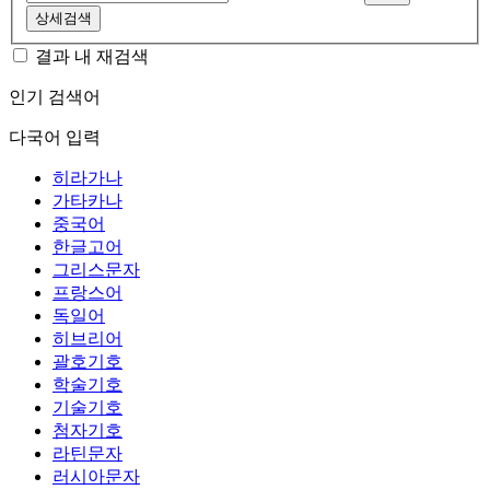
상세검색
결과 내 재검색
인기 검색어
다국어 입력
히라가나
가타카나
중국어
한글고어
그리스문자
프랑스어
독일어
히브리어
괄호기호
학술기호
기술기호
첨자기호
라틴문자
러시아문자