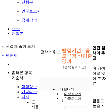
단행본
연구보고서
공개강의
home
단행본
검색결과 좁혀 보기
연관 검
발행기관 : 종
검색키워드
색어 추
로구청 산업환
선택해제
천
경과
(검색결과
1
건)
이 검색
좁혀본 항목 보
어로 많
기순서
이 본 자
료
검색량순
내보내기
가나다순
내책장담기
저자
한글로보기
1
활용도
높은 자
서울