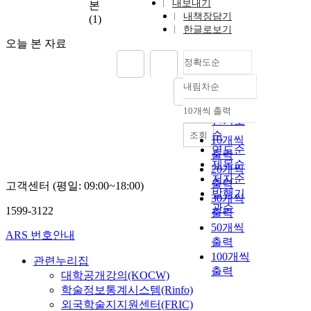
내보내기
본
내책장담기
(1)
한글로보기
오늘 본 자료
정확도순
내림차순
정확도
순
10개씩 출력
내림차순
인기도
순
조회
10개씩
연도순
출력
제목순
20개씩
저자순
출력
고객센터 (평일: 09:00~18:00)
발행기
30개씩
관순
1599-3122
출력
50개씩
ARS 번호안내
출력
100개씩
관련누리집
출력
대학공개강의(KOCW)
학술정보통계시스템(Rinfo)
외국학술지지원센터(FRIC)