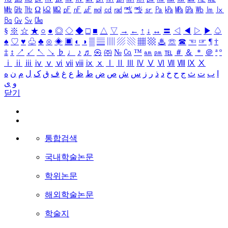
㎒
㎓
㎔
Ω
㏀
㏁
㎊
㎋
㎌
㏖
㏅
㎭
㎮
㎯
㏛
㎩
㎪
㎫
㎬
㏝
㏐
㏓
㏃
㏉
㏜
㏆
§
※
☆
★
○
●
◎
◇
◆
□
■
△
▽
→
←
↑
↓
↔
〓
◁
◀
▷
▶
♤
♠
♡
♥
♧
♣
⊙
◈
▣
◐
◑
▒
▤
▥
▨
▧
▦
▩
♨
☏
☎
☜
☞
¶
†
‡
↕
↗
↙
↖
↘
♭
♩
♪
♬
㉿
㈜
№
㏇
™
㏂
㏘
℡
＃
＆
＊
＠
ª
º
ⅰ
ⅱ
ⅲ
ⅳ
ⅴ
ⅵ
ⅶ
ⅷ
ⅸ
ⅹ
Ⅰ
Ⅱ
Ⅲ
Ⅳ
Ⅴ
Ⅵ
Ⅶ
Ⅷ
Ⅸ
Ⅹ
ا
ب
ت
ث
ج
ح
خ
د
ذ
ر
ز
س
ش
ص
ض
ط
ظ
ع
غ
ف
ق
ک
ل
م
ن
ه
و
ی
닫기
통합검색
국내학술논문
학위논문
해외학술논문
학술지