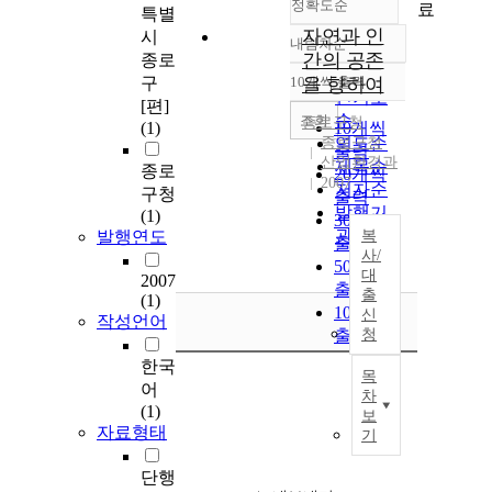
정확도순
료
특별
자연과 인
시
내림차순
정확도
간의 공존
종로
순
구
10개씩 출력
을 향하여
내림차순
인기도
[편]
순
조회
종로구청
(1)
10개씩
종로구청
연도순
출력
산업환경과
제목순
종로
20개씩
2007
저자순
구청
출력
발행기
(1)
30개씩
관순
발행연도
복
출력
사/
50개씩
대
2007
출력
출
(1)
100개씩
신
작성언어
출력
청
한국
목
어
차
(1)
보
자료형태
기
단행