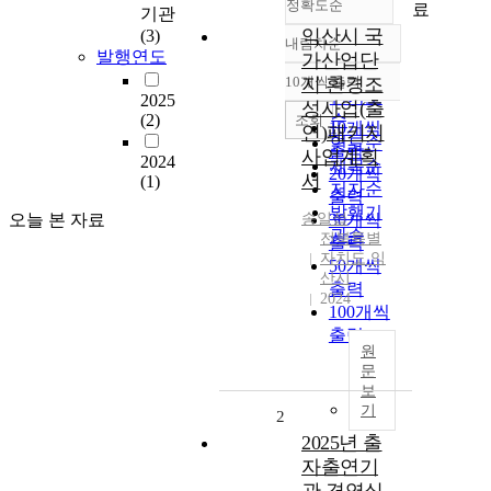
정확도순
료
기관
익산시 국
(3)
내림차순
정확도
발행연도
가산업단
순
10개씩 출력
지 환경조
내림차순
인기도
2025
성사업(출
(2)
순
조회
10개씩
연)패키지
연도순
출력
사업계획
2024
제목순
20개씩
서
(1)
저자순
출력
발행기
오늘 본 자료
송일섭
30개씩
관순
전북특별
출력
자치도 익
50개씩
산시
출력
2024
100개씩
출력
원
문
보
기
2
2025년 출
자출연기