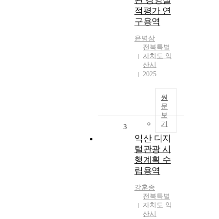
관 경영실
적평가 연
구용역
윤병삼
전북특별
자치도 익
산시
2025
원
문
보
기
3
익산 디지
털관광 시
행계획 수
립용역
강훈종
전북특별
자치도 익
산시