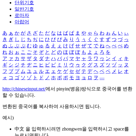
단위기호
일반기호
로마자
아랍어
あ
ぁ
か
が
さ
ざ
た
だ
な
は
ば
ぱ
ま
や
ゃ
ら
わ
ゎ
ん
い
ぃ
き
ぎ
し
じ
ち
ぢ
に
ひ
び
ぴ
み
り
う
ぅ
く
ぐ
す
ず
つ
づ
っ
ぬ
ふ
ぶ
ぷ
む
ゆ
ゅ
る
え
ぇ
け
げ
せ
ぜ
て
で
ね
へ
べ
ぺ
め
れ
お
ぉ
こ
ご
そ
ぞ
と
ど
の
ほ
ぼ
ぽ
も
よ
ょ
ろ
を
ア
ァ
カ
サ
ザ
タ
ダ
ナ
ハ
バ
パ
マ
ヤ
ャ
ラ
ワ
ヮ
ン
イ
ィ
キ
ギ
シ
ジ
チ
ヂ
ニ
ヒ
ビ
ピ
ミ
リ
ウ
ゥ
ク
グ
ス
ズ
ツ
ヅ
ッ
ヌ
フ
ブ
プ
ム
ユ
ュ
ル
エ
ェ
ケ
ゲ
セ
ゼ
テ
デ
ヘ
ベ
ペ
メ
レ
オ
ォ
コ
ゴ
ソ
ゾ
ト
ド
ノ
ホ
ボ
ポ
モ
ヨ
ョ
ロ
ヲ
―
http://chineseinput.net/
에서 pinyin(병음)방식으로 중국어를 변환
할 수 있습니다.
변환된 중국어를 복사하여 사용하시면 됩니다.
예시)
中文 을 입력하시려면
zhongwen
을 입력하시고 space를
누르시면됩니다.