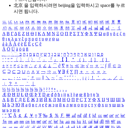
北京 을 입력하시려면
beijing
을 입력하시고 space를 누르
시면 됩니다.
ㅥ
ㅦ
ㅧ
ㅨ
ㅩ
ㅪ
ㅫ
ㅬ
ㅭ
ㅮ
ㅯ
ㅰ
ㅱ
ㅲ
ㅳ
ㅴ
ㅵ
ㅶ
ㅷ
ㅸ
ㅹ
ㅺ
ㅻ
ㅼ
ㅽ
ㅾ
ㅿ
ㆀ
ㆁ
ㆂ
ㆃ
ㆄ
ㆅ
ㆆ
ㆇ
ㆈ
ㆉ
ㆊ
ㆋ
ㆌ
ㆍ
ㆎ
Α
Β
Γ
Δ
Ε
Ζ
Η
Θ
Ι
Κ
Λ
Μ
Ν
Ξ
Ο
Π
Ρ
Σ
Τ
Υ
Φ
Χ
Ψ
Ω
α
β
γ
δ
ε
ζ
η
θ
ι
κ
λ
μ
ν
ξ
ο
π
ρ
σ
τ
υ
φ
χ
ψ
ω
á
à
Á
À
é
è
É
È
ç
Ç
ê
Ä
Ö
Ü
ä
ö
ü
ß
ְ
ֳ
ֲ
ֱ
ָ
ַ
ֵ
ֶ
ִ
ֹ
ּ
ֻ
ׂ
ׁ
ּ
ב
ה
נ
מ
צ
ת
ץ
ש
ד
ג
כ
ע
י
ח
ל
ך
ף
ק
ר
א
ט
ו
ן
ם
פ
‘
’
“
”
〔
〕
〈
〉
「
」
『
』
【
】
＂
（
）
［
］
｛
｝
±
×
÷
≠
≤
≥
∞
∴
♂
♀
∠
⊥
⌒
∂
∇
≡
≒
≪
≫
√
∽
∝
∵
∫
∬
∈
∋
⊆
⊇
⊂
⊃
∪
∩
∧
∨
￢
⇒
⇔
∀
∃
∮
∑
∏
＋
－
＜
＝
＞
、
。
·
‥
…
¨
〃
―
∥
＼
∼
´
～
ˇ
˘
˝
˚
˙
¸
˛
¡
¿
ː
！
＇
，
．
／
：
；
？
＾
＿
｀
｜
½
⅓
⅔
¼
¾
⅛
⅜
⅝
⅞
¹
²
³
⁴
ⁿ
₁
₂
₃
₄
Æ
Ð
Ħ
Ĳ
Ł
Ø
Œ
Þ
Ŧ
Ŋ
æ
đ
ð
ħ
ı
ĳ
ĸ
ŀ
ł
ø
œ
ß
þ
ŧ
ŋ
ŉ
А
Б
В
Г
Д
Е
Ё
Ж
З
И
Й
К
Л
М
Н
О
П
Р
С
Т
У
Ф
Х
Ц
Ч
Ш
Щ
Ъ
Ы
Ь
Э
Ю
Я
а
б
в
г
д
е
ё
ж
з
и
й
к
л
м
н
о
п
р
с
т
у
ф
х
ц
ч
ш
щ
ъ
ы
ь
э
ю
я
′
″
℃
Å
￠
￡
￥
¤
℉
‰
＄
％
Ｆ
￦
㎕
㎖
㎗
ℓ
㎘
㏄
㎣
㎤
㎥
㎦
㎙
㎚
㎛
㎜
㎝
㎞
㎟
㎠
㎡
㎢
㏊
㎍
㎎
㎏
㏏
㎈
㎉
㏈
㎧
㎨
㎰
㎱
㎲
㎳
㎴
㎵
㎶
㎷
㎸
㎹
㎀
㎁
㎂
㎃
㎄
㎺
㎻
㎽
㎾
㎿
㎐
㎑