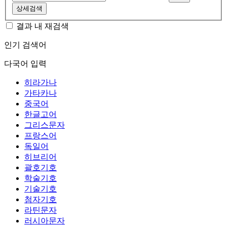
상세검색
결과 내 재검색
인기 검색어
다국어 입력
히라가나
가타카나
중국어
한글고어
그리스문자
프랑스어
독일어
히브리어
괄호기호
학술기호
기술기호
첨자기호
라틴문자
러시아문자