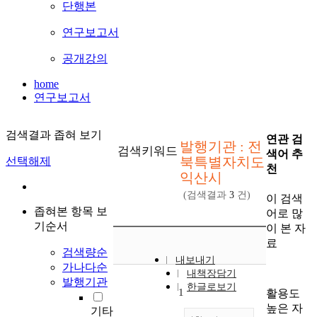
단행본
연구보고서
공개강의
home
연구보고서
검색결과 좁혀 보기
연관 검
발행기관 : 전
검색키워드
색어 추
북특별자치도
선택해제
천
익산시
(검색결과
3
건)
이 검색
좁혀본 항목 보
어로 많
기순서
이 본 자
료
검색량순
내보내기
가나다순
내책장담기
발행기관
한글로보기
1
활용도
높은 자
기타