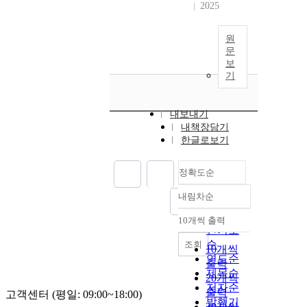
2025
원
문
보
기
내보내기
내책장담기
한글로보기
정확도순
내림차순
정확도
순
10개씩 출력
내림차순
인기도
순
조회
10개씩
연도순
출력
제목순
20개씩
저자순
출력
고객센터 (평일: 09:00~18:00)
발행기
30개씩