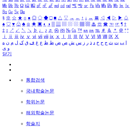
㎒
㎓
㎔
Ω
㏀
㏁
㎊
㎋
㎌
㏖
㏅
㎭
㎮
㎯
㏛
㎩
㎪
㎫
㎬
㏝
㏐
㏓
㏃
㏉
㏜
㏆
§
※
☆
★
○
●
◎
◇
◆
□
■
△
▽
→
←
↑
↓
↔
〓
◁
◀
▷
▶
♤
♠
♡
♥
♧
♣
⊙
◈
▣
◐
◑
▒
▤
▥
▨
▧
▦
▩
♨
☏
☎
☜
☞
¶
†
‡
↕
↗
↙
↖
↘
♭
♩
♪
♬
㉿
㈜
№
㏇
™
㏂
㏘
℡
＃
＆
＊
＠
ª
º
ⅰ
ⅱ
ⅲ
ⅳ
ⅴ
ⅵ
ⅶ
ⅷ
ⅸ
ⅹ
Ⅰ
Ⅱ
Ⅲ
Ⅳ
Ⅴ
Ⅵ
Ⅶ
Ⅷ
Ⅸ
Ⅹ
ا
ب
ت
ث
ج
ح
خ
د
ذ
ر
ز
س
ش
ص
ض
ط
ظ
ع
غ
ف
ق
ک
ل
م
ن
ه
و
ی
닫기
통합검색
국내학술논문
학위논문
해외학술논문
학술지