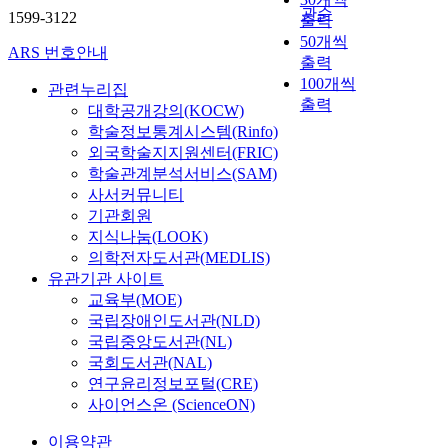
관순
1599-3122
출력
50개씩
ARS 번호안내
출력
100개씩
관련누리집
출력
대학공개강의(KOCW)
학술정보통계시스템(Rinfo)
외국학술지지원센터(FRIC)
학술관계분석서비스(SAM)
사서커뮤니티
기관회원
지식나눔(LOOK)
의학전자도서관(MEDLIS)
유관기관 사이트
교육부(MOE)
국립장애인도서관(NLD)
국립중앙도서관(NL)
국회도서관(NAL)
연구윤리정보포털(CRE)
사이언스온 (ScienceON)
이용약관