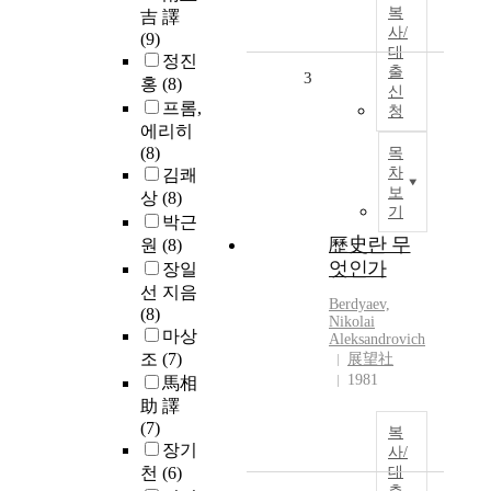
복
吉 譯
사/
(9)
대
정진
출
3
홍
(8)
신
프롬,
청
에리히
(8)
목
차
김쾌
보
상
(8)
기
박근
歷史란 무
원
(8)
엇인가
장일
선 지음
Berdyaev,
(8)
Nikolai
마상
Aleksandrovich
조
(7)
展望社
1981
馬相
助 譯
(7)
복
장기
사/
천
(6)
대