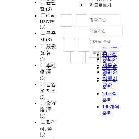
윤원
한글로보기
철
(3)
Cox,
정확도순
Harvey
(3)
내림차순
정확도
은준
순
관
(3)
10개씩 출력
내림차순
인기도
殷俊
순
조회
寬 著
10개씩
연도순
(3)
출력
李桂
제목순
20개씩
俊 譯
저자순
출력
(3)
발행기
30개씩
김영
관순
출력
운 지음
50개씩
(3)
출력
金容
100개씩
煥 譯
출력
(3)
틸리
히, 폴
(3)