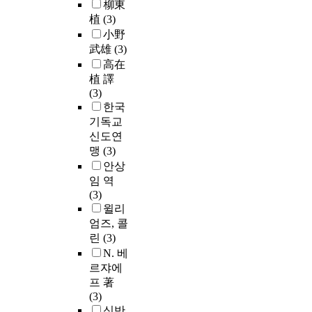
柳東
植
(3)
小野
武雄
(3)
高在
植 譯
(3)
한국
기독교
신도연
맹
(3)
안상
임 역
(3)
윌리
엄즈, 콜
린
(3)
N. 베
르쟈에
프 著
(3)
신반