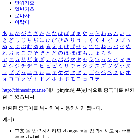
단위기호
일반기호
로마자
아랍어
あ
ぁ
か
が
さ
ざ
た
だ
な
は
ば
ぱ
ま
や
ゃ
ら
わ
ゎ
ん
い
ぃ
き
ぎ
し
じ
ち
ぢ
に
ひ
び
ぴ
み
り
う
ぅ
く
ぐ
す
ず
つ
づ
っ
ぬ
ふ
ぶ
ぷ
む
ゆ
ゅ
る
え
ぇ
け
げ
せ
ぜ
て
で
ね
へ
べ
ぺ
め
れ
お
ぉ
こ
ご
そ
ぞ
と
ど
の
ほ
ぼ
ぽ
も
よ
ょ
ろ
を
ア
ァ
カ
サ
ザ
タ
ダ
ナ
ハ
バ
パ
マ
ヤ
ャ
ラ
ワ
ヮ
ン
イ
ィ
キ
ギ
シ
ジ
チ
ヂ
ニ
ヒ
ビ
ピ
ミ
リ
ウ
ゥ
ク
グ
ス
ズ
ツ
ヅ
ッ
ヌ
フ
ブ
プ
ム
ユ
ュ
ル
エ
ェ
ケ
ゲ
セ
ゼ
テ
デ
ヘ
ベ
ペ
メ
レ
オ
ォ
コ
ゴ
ソ
ゾ
ト
ド
ノ
ホ
ボ
ポ
モ
ヨ
ョ
ロ
ヲ
―
http://chineseinput.net/
에서 pinyin(병음)방식으로 중국어를 변환
할 수 있습니다.
변환된 중국어를 복사하여 사용하시면 됩니다.
예시)
中文 을 입력하시려면
zhongwen
을 입력하시고 space를
누르시면됩니다.