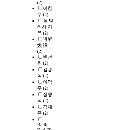
(2)
이찬
수
(2)
폴 틸
리히 지
음
(2)
邊鮮
煥 譯
(2)
변선
환
(2)
김광
식
(2)
이덕
주
(2)
정행
덕
(2)
김재
은
(2)
Barth,
Karl
(2)