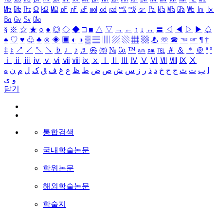
㎒
㎓
㎔
Ω
㏀
㏁
㎊
㎋
㎌
㏖
㏅
㎭
㎮
㎯
㏛
㎩
㎪
㎫
㎬
㏝
㏐
㏓
㏃
㏉
㏜
㏆
§
※
☆
★
○
●
◎
◇
◆
□
■
△
▽
→
←
↑
↓
↔
〓
◁
◀
▷
▶
♤
♠
♡
♥
♧
♣
⊙
◈
▣
◐
◑
▒
▤
▥
▨
▧
▦
▩
♨
☏
☎
☜
☞
¶
†
‡
↕
↗
↙
↖
↘
♭
♩
♪
♬
㉿
㈜
№
㏇
™
㏂
㏘
℡
＃
＆
＊
＠
ª
º
ⅰ
ⅱ
ⅲ
ⅳ
ⅴ
ⅵ
ⅶ
ⅷ
ⅸ
ⅹ
Ⅰ
Ⅱ
Ⅲ
Ⅳ
Ⅴ
Ⅵ
Ⅶ
Ⅷ
Ⅸ
Ⅹ
ا
ب
ت
ث
ج
ح
خ
د
ذ
ر
ز
س
ش
ص
ض
ط
ظ
ع
غ
ف
ق
ک
ل
م
ن
ه
و
ی
닫기
통합검색
국내학술논문
학위논문
해외학술논문
학술지