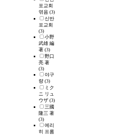
포교회
엮음
(3)
신반
포교회
(3)
小野
武雄 編
著
(3)
野口
亮 著
(3)
야구
량
(3)
ミク
ニ リュ
ウザ
(3)
三國
隆三 著
(3)
에리
히 프롬