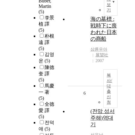
Buber,
보
Martin
기
(5)
李景
海の墓標 :
植 譯
戦時下に喪
(5)
われた日本
朴根
の商船
遠 譯
(5)
삼륜우아
김영
展望社
운
(5)
2007
陳德
奎 譯
복
(5)
사/
馬慶
대
출
一 著
6
신
(5)
청
全德
愛 譯
(전망 성서
(5)
주해)역대
전덕
기
애
(5)
선우남