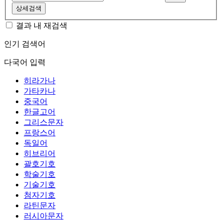
상세검색
결과 내 재검색
인기 검색어
다국어 입력
히라가나
가타카나
중국어
한글고어
그리스문자
프랑스어
독일어
히브리어
괄호기호
학술기호
기술기호
첨자기호
라틴문자
러시아문자