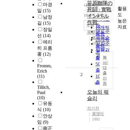
笹原聯隊の
마경
내림차순
정확도
활용
死鬪 : 實戰
일
(15)
순
도
10개씩 출력
インパ-ル
남정
내림차순
인기도
높은
作戰
길
(15)
순
조회
자료
10개씩
장일
연도순
展望社
출력
선
(14)
제목순
展望社
20개씩
에리
1983
저자순
출력
히 프롬
발행기
30개씩
著
(12)
관순
복
출력
사/
50개씩
Fromm,
대
출력
Erich
출
2
(11)
100개씩
신
출력
청
Tillich,
오늘의 웨
Paul
(10)
슬리
유동
장기천
식
(10)
展望社
안상
1991
임
(9)
南正