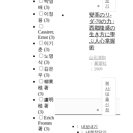
박영
보
기
배
(3)
이정
變革のリ-
용
(3)
ダ-70の力 :
西鄕隆盛の
Cassirer,
生き方に學
Ernst
(3)
ぶ人心掌握
이기
術
춘
(3)
노명
山元淸則
식
(3)
展望社
김은
2009
우
(3)
柳東
복
植 著
사/
(3)
대
盧明
출
신
植 著
청
(3)
Erich
Fromm
내보내기
著
(3)
내책장담기