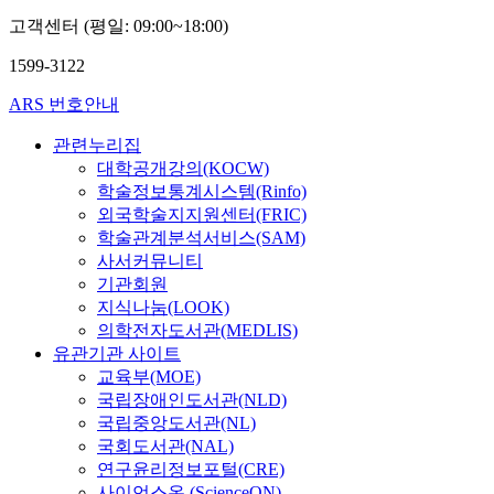
고객센터 (평일: 09:00~18:00)
1599-3122
ARS 번호안내
관련누리집
대학공개강의(KOCW)
학술정보통계시스템(Rinfo)
외국학술지지원센터(FRIC)
학술관계분석서비스(SAM)
사서커뮤니티
기관회원
지식나눔(LOOK)
의학전자도서관(MEDLIS)
유관기관 사이트
교육부(MOE)
국립장애인도서관(NLD)
국립중앙도서관(NL)
국회도서관(NAL)
연구윤리정보포털(CRE)
사이언스온 (ScienceON)