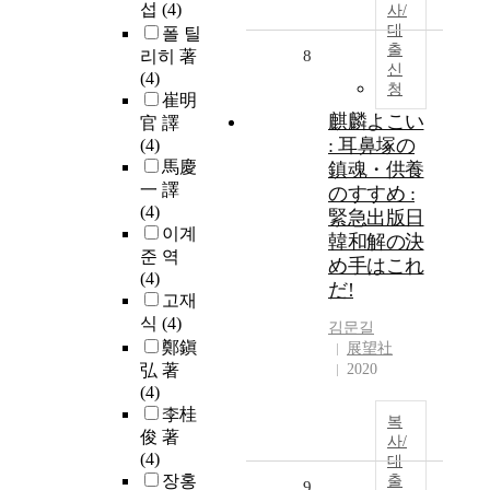
섭
(4)
사/
대
폴 틸
출
리히 著
8
신
(4)
청
崔明
麒麟よこい
官 譯
: 耳鼻塚の
(4)
馬慶
鎮魂・供養
一 譯
のすすめ :
(4)
緊急出版日
이계
韓和解の決
준 역
め手はこれ
(4)
だ!
고재
식
(4)
김문길
鄭鎭
展望社
弘 著
2020
(4)
李桂
복
俊 著
사/
(4)
대
장홍
출
9