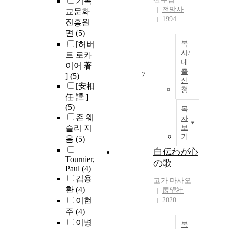
기독
전망사
교문화
1994
진흥원
편
(5)
[허버
복
사/
트 로카
대
이어 著
출
7
]
(5)
신
[安相
청
任 譯 ]
(5)
목
존 웨
차
슬리 지
보
기
음
(5)
自伝わが心
Tournier,
の歌
Paul
(4)
김용
고가 마사오
환
(4)
展望社
이현
2020
주
(4)
이병
복