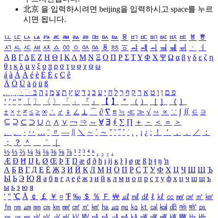
北京 을 입력하시려면
beijing
을 입력하시고 space를 누르
시면 됩니다.
ㅥ
ㅦ
ㅧ
ㅨ
ㅩ
ㅪ
ㅫ
ㅬ
ㅭ
ㅮ
ㅯ
ㅰ
ㅱ
ㅲ
ㅳ
ㅴ
ㅵ
ㅶ
ㅷ
ㅸ
ㅹ
ㅺ
ㅻ
ㅼ
ㅽ
ㅾ
ㅿ
ㆀ
ㆁ
ㆂ
ㆃ
ㆄ
ㆅ
ㆆ
ㆇ
ㆈ
ㆉ
ㆊ
ㆋ
ㆌ
ㆍ
ㆎ
Α
Β
Γ
Δ
Ε
Ζ
Η
Θ
Ι
Κ
Λ
Μ
Ν
Ξ
Ο
Π
Ρ
Σ
Τ
Υ
Φ
Χ
Ψ
Ω
α
β
γ
δ
ε
ζ
η
θ
ι
κ
λ
μ
ν
ξ
ο
π
ρ
σ
τ
υ
φ
χ
ψ
ω
á
à
Á
À
é
è
É
È
ç
Ç
ê
Ä
Ö
Ü
ä
ö
ü
ß
ְ
ֳ
ֲ
ֱ
ָ
ַ
ֵ
ֶ
ִ
ֹ
ּ
ֻ
ׂ
ׁ
ּ
ב
ה
נ
מ
צ
ת
ץ
ש
ד
ג
כ
ע
י
ח
ל
ך
ף
ק
ר
א
ט
ו
ן
ם
פ
‘
’
“
”
〔
〕
〈
〉
「
」
『
』
【
】
＂
（
）
［
］
｛
｝
±
×
÷
≠
≤
≥
∞
∴
♂
♀
∠
⊥
⌒
∂
∇
≡
≒
≪
≫
√
∽
∝
∵
∫
∬
∈
∋
⊆
⊇
⊂
⊃
∪
∩
∧
∨
￢
⇒
⇔
∀
∃
∮
∑
∏
＋
－
＜
＝
＞
、
。
·
‥
…
¨
〃
―
∥
＼
∼
´
～
ˇ
˘
˝
˚
˙
¸
˛
¡
¿
ː
！
＇
，
．
／
：
；
？
＾
＿
｀
｜
½
⅓
⅔
¼
¾
⅛
⅜
⅝
⅞
¹
²
³
⁴
ⁿ
₁
₂
₃
₄
Æ
Ð
Ħ
Ĳ
Ł
Ø
Œ
Þ
Ŧ
Ŋ
æ
đ
ð
ħ
ı
ĳ
ĸ
ŀ
ł
ø
œ
ß
þ
ŧ
ŋ
ŉ
А
Б
В
Г
Д
Е
Ё
Ж
З
И
Й
К
Л
М
Н
О
П
Р
С
Т
У
Ф
Х
Ц
Ч
Ш
Щ
Ъ
Ы
Ь
Э
Ю
Я
а
б
в
г
д
е
ё
ж
з
и
й
к
л
м
н
о
п
р
с
т
у
ф
х
ц
ч
ш
щ
ъ
ы
ь
э
ю
я
′
″
℃
Å
￠
￡
￥
¤
℉
‰
＄
％
Ｆ
￦
㎕
㎖
㎗
ℓ
㎘
㏄
㎣
㎤
㎥
㎦
㎙
㎚
㎛
㎜
㎝
㎞
㎟
㎠
㎡
㎢
㏊
㎍
㎎
㎏
㏏
㎈
㎉
㏈
㎧
㎨
㎰
㎱
㎲
㎳
㎴
㎵
㎶
㎷
㎸
㎹
㎀
㎁
㎂
㎃
㎄
㎺
㎻
㎽
㎾
㎿
㎐
㎑