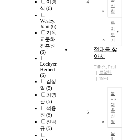
출
이경
4
신
식
(6)
청
Wesley,
목
John
(6)
차
기독
보
교문화
기
진흥원
절대를 찾
(6)
아서
Lockyer,
Tillich, Paul
Herbert
展望社
(6)
1993
김상
일
(5)
복
최명
사/
관
(5)
대
석용
출
5
원
(5)
신
진덕
청
규
(5)
목
차