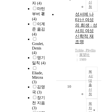
신
자
(4)
청
마틴
부버 著
성서에 나
(4)
타난 여성
이계
의 희생 : 성
준 옮김
서의 여성
(4)
신학적 재
조명
Goulet,
Denis
Trible, Phyllis
(4)
展望社
영기
1989
일칙
(4)
복
Eliade,
사/
Mircea
대
(3)
출
10
김영
신
국
(3)
청
장기
천 지음
목
(3)
차