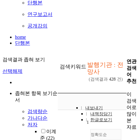
단행본
연구보고서
공개강의
home
단행본
검색결과 좁혀 보기
연관
발행기관 : 전
검색키워드
검색
망사
선택해제
어
(검색결과
428
건)
추천
좁혀본 항목 보기순
이
서
검색
어로
내보내기
검색량순
많이
내책장담기
가나다순
한글로보기
본
1
저자
자료
이계
정확도순
준
(22)