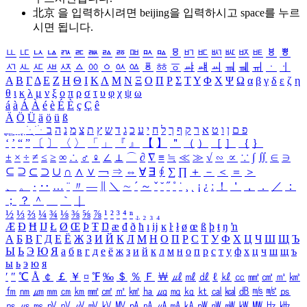
北京 을 입력하시려면
beijing
을 입력하시고 space를 누르
시면 됩니다.
ㅥ
ㅦ
ㅧ
ㅨ
ㅩ
ㅪ
ㅫ
ㅬ
ㅭ
ㅮ
ㅯ
ㅰ
ㅱ
ㅲ
ㅳ
ㅴ
ㅵ
ㅶ
ㅷ
ㅸ
ㅹ
ㅺ
ㅻ
ㅼ
ㅽ
ㅾ
ㅿ
ㆀ
ㆁ
ㆂ
ㆃ
ㆄ
ㆅ
ㆆ
ㆇ
ㆈ
ㆉ
ㆊ
ㆋ
ㆌ
ㆍ
ㆎ
Α
Β
Γ
Δ
Ε
Ζ
Η
Θ
Ι
Κ
Λ
Μ
Ν
Ξ
Ο
Π
Ρ
Σ
Τ
Υ
Φ
Χ
Ψ
Ω
α
β
γ
δ
ε
ζ
η
θ
ι
κ
λ
μ
ν
ξ
ο
π
ρ
σ
τ
υ
φ
χ
ψ
ω
á
à
Á
À
é
è
É
È
ç
Ç
ê
Ä
Ö
Ü
ä
ö
ü
ß
ְ
ֳ
ֲ
ֱ
ָ
ַ
ֵ
ֶ
ִ
ֹ
ּ
ֻ
ׂ
ׁ
ּ
ב
ה
נ
מ
צ
ת
ץ
ש
ד
ג
כ
ע
י
ח
ל
ך
ף
ק
ר
א
ט
ו
ן
ם
פ
‘
’
“
”
〔
〕
〈
〉
「
」
『
』
【
】
＂
（
）
［
］
｛
｝
±
×
÷
≠
≤
≥
∞
∴
♂
♀
∠
⊥
⌒
∂
∇
≡
≒
≪
≫
√
∽
∝
∵
∫
∬
∈
∋
⊆
⊇
⊂
⊃
∪
∩
∧
∨
￢
⇒
⇔
∀
∃
∮
∑
∏
＋
－
＜
＝
＞
、
。
·
‥
…
¨
〃
―
∥
＼
∼
´
～
ˇ
˘
˝
˚
˙
¸
˛
¡
¿
ː
！
＇
，
．
／
：
；
？
＾
＿
｀
｜
½
⅓
⅔
¼
¾
⅛
⅜
⅝
⅞
¹
²
³
⁴
ⁿ
₁
₂
₃
₄
Æ
Ð
Ħ
Ĳ
Ł
Ø
Œ
Þ
Ŧ
Ŋ
æ
đ
ð
ħ
ı
ĳ
ĸ
ŀ
ł
ø
œ
ß
þ
ŧ
ŋ
ŉ
А
Б
В
Г
Д
Е
Ё
Ж
З
И
Й
К
Л
М
Н
О
П
Р
С
Т
У
Ф
Х
Ц
Ч
Ш
Щ
Ъ
Ы
Ь
Э
Ю
Я
а
б
в
г
д
е
ё
ж
з
и
й
к
л
м
н
о
п
р
с
т
у
ф
х
ц
ч
ш
щ
ъ
ы
ь
э
ю
я
′
″
℃
Å
￠
￡
￥
¤
℉
‰
＄
％
Ｆ
￦
㎕
㎖
㎗
ℓ
㎘
㏄
㎣
㎤
㎥
㎦
㎙
㎚
㎛
㎜
㎝
㎞
㎟
㎠
㎡
㎢
㏊
㎍
㎎
㎏
㏏
㎈
㎉
㏈
㎧
㎨
㎰
㎱
㎲
㎳
㎴
㎵
㎶
㎷
㎸
㎹
㎀
㎁
㎂
㎃
㎄
㎺
㎻
㎽
㎾
㎿
㎐
㎑