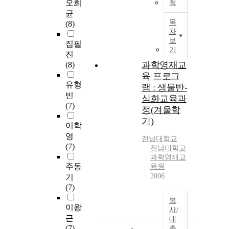
오희
청
균
목
(8)
차
보
집필
기
진
과학영재교
(8)
육 프로그
유형
램 : 생물반-
빈
심화교육과
(7)
정(겨울학
기)
이학
영
전남대학교
(7)
전남대학교
과학영재교
주동
육원
2006
기
(7)
복
이왕
사/
근
대
(7)
출