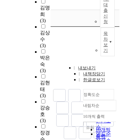
대
김명
출
희
신
(3)
청
김상
목
수
차
보
(3)
기
박은
숙
내보내기
(3)
내책장담기
한글로보기
김현
태
정확도순
(3)
내림차순
강승
정확도
호
순
10개씩 출력
내림차순
(3)
인기도
순
조회
10개씩
장경
연도순
출력
순