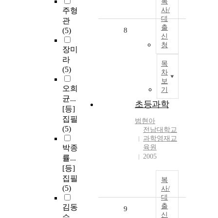
복
주형
사/
대
관
출
(5)
8
신
청
장미
라
목
(5)
차
보
오희
기
균...
초등과학
[등]
집필
범현아
(5)
전남대학교
과학영재교
박종
육원
2005
률...
[등]
집필
복
(5)
사/
대
출
김동
9
신
수