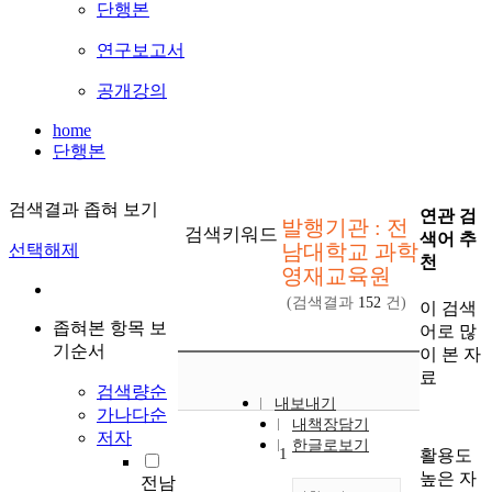
단행본
연구보고서
공개강의
home
단행본
검색결과 좁혀 보기
연관 검
발행기관 : 전
검색키워드
색어 추
남대학교 과학
선택해제
천
영재교육원
(검색결과
152
건)
이 검색
좁혀본 항목 보
어로 많
기순서
이 본 자
료
검색량순
내보내기
가나다순
내책장담기
저자
한글로보기
1
활용도
높은 자
전남