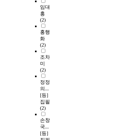
임대
홍
(2)
홍행
화
(2)
조차
미
(2)
정정
의...
[등]
집필
(2)
손창
국...
[등]
집필