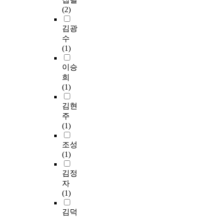
(2)
김광
수
(1)
이승
희
(1)
김현
주
(1)
조성
(1)
김정
자
(1)
김덕