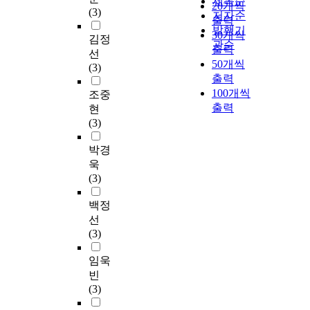
제목순
20개씩
(3)
저자순
출력
발행기
30개씩
김정
관순
출력
선
50개씩
(3)
출력
100개씩
조중
출력
현
(3)
박경
욱
(3)
백정
선
(3)
임욱
빈
(3)