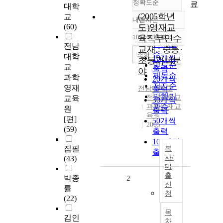
정확도순
료
대학
(2005학년
교
내림차순
정확도
(60)
도)영재교
순
10개씩 출력
육직무연수
내림차순
인기도
전남
교재 : 중등·
순
조회
대학
10개씩
초등과학분
연도순
교
출력
야
제목순
과학
20개씩
저자순
영재
전남대학교
출력
발행기
전남대학교
교육
30개씩
과학영재교
관순
원
출력
육원
[편]
50개씩
2005
(59)
출력
100개씩
집필
복
출력
사/
(43)
대
출
박종
2
신
률
청
(22)
목
김인
차