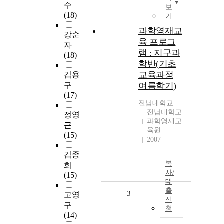
수
보
(18)
기
과학영재교
강순
육 프로그
자
램 : 지구과
(18)
학반(기초
교육과정
김용
구
여름학기)
(17)
전남대학교
전남대학교
정영
과학영재교
근
육원
(15)
2007
김종
복
희
사/
(15)
대
출
3
고영
신
구
청
(14)