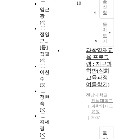
출
10
신
임근
청
광
(4)
목
차
정영
보
근...
기
[등]
과학영재교
집필
육 프로그
(4)
램 : 지구과
학반(심화
이한
교육과정
수
여름학기)
(3)
전남대학교
정현
전남대학교
숙
과학영재교
(3)
육원
2007
김세
경
복
(3)
사/