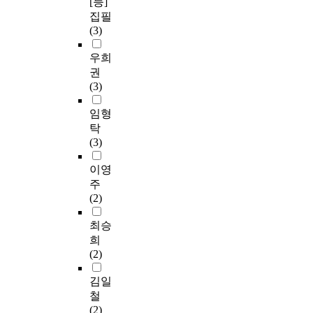
[등]
집필
(3)
우희
권
(3)
임형
탁
(3)
이영
주
(2)
최승
희
(2)
김일
철
(2)