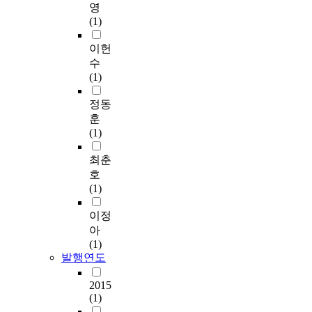
영
(1)
이헌
수
(1)
정동
훈
(1)
최춘
호
(1)
이정
아
(1)
발행연도
2015
(1)