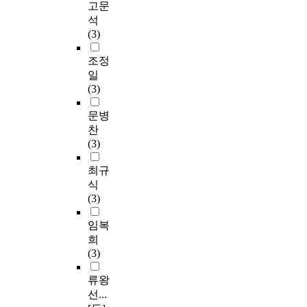
고문
석
(3)
조정
일
(3)
문병
찬
(3)
최규
식
(3)
임복
희
(3)
류왕
선...