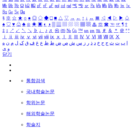
㎒
㎓
㎔
Ω
㏀
㏁
㎊
㎋
㎌
㏖
㏅
㎭
㎮
㎯
㏛
㎩
㎪
㎫
㎬
㏝
㏐
㏓
㏃
㏉
㏜
㏆
§
※
☆
★
○
●
◎
◇
◆
□
■
△
▽
→
←
↑
↓
↔
〓
◁
◀
▷
▶
♤
♠
♡
♥
♧
♣
⊙
◈
▣
◐
◑
▒
▤
▥
▨
▧
▦
▩
♨
☏
☎
☜
☞
¶
†
‡
↕
↗
↙
↖
↘
♭
♩
♪
♬
㉿
㈜
№
㏇
™
㏂
㏘
℡
＃
＆
＊
＠
ª
º
ⅰ
ⅱ
ⅲ
ⅳ
ⅴ
ⅵ
ⅶ
ⅷ
ⅸ
ⅹ
Ⅰ
Ⅱ
Ⅲ
Ⅳ
Ⅴ
Ⅵ
Ⅶ
Ⅷ
Ⅸ
Ⅹ
ا
ب
ت
ث
ج
ح
خ
د
ذ
ر
ز
س
ش
ص
ض
ط
ظ
ع
غ
ف
ق
ک
ل
م
ن
ه
و
ی
닫기
통합검색
국내학술논문
학위논문
해외학술논문
학술지