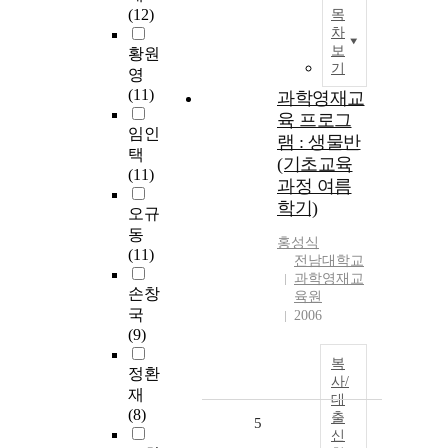
(12)
목
차
보
황원
기
영
(11)
과학영재교
육 프로그
임인
램 : 생물반
택
(기초교육
(11)
과정 여름
학기)
오규
동
홍성식
(11)
전남대학교
과학영재교
손창
육원
국
2006
(9)
복
정환
사/
재
대
(8)
출
5
신