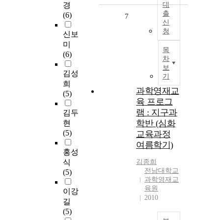
경
대
출
(6)
7
신
청
신보
미
목
(6)
차
보
김성
기
희
과학영재교
(5)
육 프로그
램 : 지구과
김두
학반 (심화
현
(5)
교육과정
여름학기)
홍성
식
김종희
전남대학교
(5)
과학영재교
육원
이강
2010
길
(5)