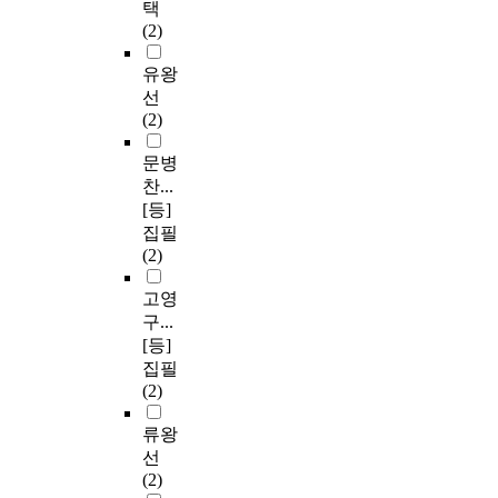
택
(2)
유왕
선
(2)
문병
찬...
[등]
집필
(2)
고영
구...
[등]
집필
(2)
류왕
선
(2)