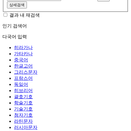
상세검색
결과 내 재검색
인기 검색어
다국어 입력
히라가나
가타카나
중국어
한글고어
그리스문자
프랑스어
독일어
히브리어
괄호기호
학술기호
기술기호
첨자기호
라틴문자
러시아문자