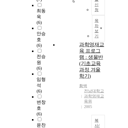
6
신
청
최동
욱
목
(6)
차
보
안승
기
호
과학영재교
(6)
육 프로그
전승
램 : 생물반
원
(기초교육
(6)
과정 겨울
학기)
임형
석
황백
(6)
전남대학교
과학영재교
육원
변창
2005
호
(6)
복
윤찬
사/