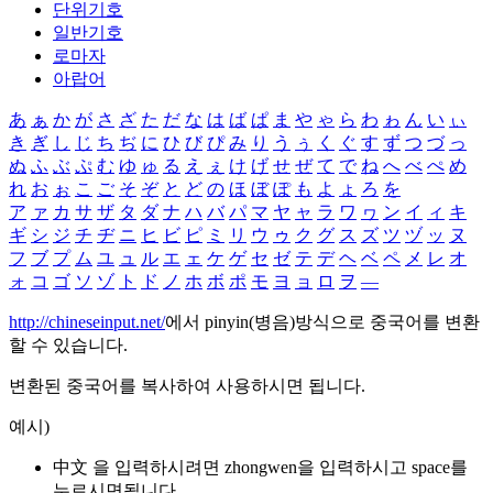
단위기호
일반기호
로마자
아랍어
あ
ぁ
か
が
さ
ざ
た
だ
な
は
ば
ぱ
ま
や
ゃ
ら
わ
ゎ
ん
い
ぃ
き
ぎ
し
じ
ち
ぢ
に
ひ
び
ぴ
み
り
う
ぅ
く
ぐ
す
ず
つ
づ
っ
ぬ
ふ
ぶ
ぷ
む
ゆ
ゅ
る
え
ぇ
け
げ
せ
ぜ
て
で
ね
へ
べ
ぺ
め
れ
お
ぉ
こ
ご
そ
ぞ
と
ど
の
ほ
ぼ
ぽ
も
よ
ょ
ろ
を
ア
ァ
カ
サ
ザ
タ
ダ
ナ
ハ
バ
パ
マ
ヤ
ャ
ラ
ワ
ヮ
ン
イ
ィ
キ
ギ
シ
ジ
チ
ヂ
ニ
ヒ
ビ
ピ
ミ
リ
ウ
ゥ
ク
グ
ス
ズ
ツ
ヅ
ッ
ヌ
フ
ブ
プ
ム
ユ
ュ
ル
エ
ェ
ケ
ゲ
セ
ゼ
テ
デ
ヘ
ベ
ペ
メ
レ
オ
ォ
コ
ゴ
ソ
ゾ
ト
ド
ノ
ホ
ボ
ポ
モ
ヨ
ョ
ロ
ヲ
―
http://chineseinput.net/
에서 pinyin(병음)방식으로 중국어를 변환
할 수 있습니다.
변환된 중국어를 복사하여 사용하시면 됩니다.
예시)
中文 을 입력하시려면
zhongwen
을 입력하시고 space를
누르시면됩니다.