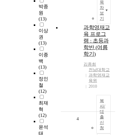
목
박종
차
원
보
(13)
기
과학영재교
이상
육 프로그
권
램 : 초등과
(13)
학반 (여름
학기)
이종
백
김종희
(13)
전남대학교
과학영재교
정인
육원
철
2010
(12)
복
최재
사/
혁
대
(12)
출
4
신
윤석
청
태