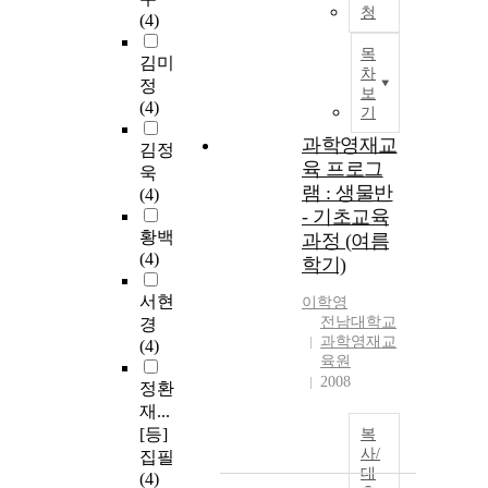
청
(4)
목
김미
차
정
보
(4)
기
과학영재교
김정
육 프로그
욱
램 : 생물반
(4)
- 기초교육
황백
과정 (여름
(4)
학기)
서현
이학영
전남대학교
경
과학영재교
(4)
육원
2008
정환
재...
[등]
복
사/
집필
대
(4)