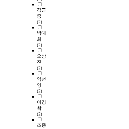
김근
중
(2)
박대
희
(2)
오상
진
(2)
임선
영
(2)
이경
학
(2)
조종