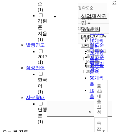
료
준
정확도순
(1)
산업재산권
내림차순
정확도
김원
법 =
순
준
10개씩 출력
Industrial
내림차순
인기도
지음
property law
순
조회
(1)
10개씩
발행연도
연도순
김원준
출력
제목순
전남대학교
20개씩
2017
출판부
저자순
출력
Maronie
(1)
발행기
30개씩
press
작성언어
관순
2017
출력
50개씩
한국
출력
어
복
100개씩
사/
(1)
출력
대
자료형태
출
신
단행
청
본
(1)
목
차
오늘 본 자료