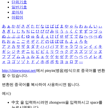
단위기호
일반기호
로마자
아랍어
あ
ぁ
か
が
さ
ざ
た
だ
な
は
ば
ぱ
ま
や
ゃ
ら
わ
ゎ
ん
い
ぃ
き
ぎ
し
じ
ち
ぢ
に
ひ
び
ぴ
み
り
う
ぅ
く
ぐ
す
ず
つ
づ
っ
ぬ
ふ
ぶ
ぷ
む
ゆ
ゅ
る
え
ぇ
け
げ
せ
ぜ
て
で
ね
へ
べ
ぺ
め
れ
お
ぉ
こ
ご
そ
ぞ
と
ど
の
ほ
ぼ
ぽ
も
よ
ょ
ろ
を
ア
ァ
カ
サ
ザ
タ
ダ
ナ
ハ
バ
パ
マ
ヤ
ャ
ラ
ワ
ヮ
ン
イ
ィ
キ
ギ
シ
ジ
チ
ヂ
ニ
ヒ
ビ
ピ
ミ
リ
ウ
ゥ
ク
グ
ス
ズ
ツ
ヅ
ッ
ヌ
フ
ブ
プ
ム
ユ
ュ
ル
エ
ェ
ケ
ゲ
セ
ゼ
テ
デ
ヘ
ベ
ペ
メ
レ
オ
ォ
コ
ゴ
ソ
ゾ
ト
ド
ノ
ホ
ボ
ポ
モ
ヨ
ョ
ロ
ヲ
―
http://chineseinput.net/
에서 pinyin(병음)방식으로 중국어를 변환
할 수 있습니다.
변환된 중국어를 복사하여 사용하시면 됩니다.
예시)
中文 을 입력하시려면
zhongwen
을 입력하시고 space를
누르시면됩니다.