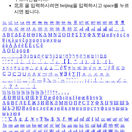
北京 을 입력하시려면
beijing
을 입력하시고 space를 누르
시면 됩니다.
ㅥ
ㅦ
ㅧ
ㅨ
ㅩ
ㅪ
ㅫ
ㅬ
ㅭ
ㅮ
ㅯ
ㅰ
ㅱ
ㅲ
ㅳ
ㅴ
ㅵ
ㅶ
ㅷ
ㅸ
ㅹ
ㅺ
ㅻ
ㅼ
ㅽ
ㅾ
ㅿ
ㆀ
ㆁ
ㆂ
ㆃ
ㆄ
ㆅ
ㆆ
ㆇ
ㆈ
ㆉ
ㆊ
ㆋ
ㆌ
ㆍ
ㆎ
Α
Β
Γ
Δ
Ε
Ζ
Η
Θ
Ι
Κ
Λ
Μ
Ν
Ξ
Ο
Π
Ρ
Σ
Τ
Υ
Φ
Χ
Ψ
Ω
α
β
γ
δ
ε
ζ
η
θ
ι
κ
λ
μ
ν
ξ
ο
π
ρ
σ
τ
υ
φ
χ
ψ
ω
á
à
Á
À
é
è
É
È
ç
Ç
ê
Ä
Ö
Ü
ä
ö
ü
ß
ְ
ֳ
ֲ
ֱ
ָ
ַ
ֵ
ֶ
ִ
ֹ
ּ
ֻ
ׂ
ׁ
ּ
ב
ה
נ
מ
צ
ת
ץ
ש
ד
ג
כ
ע
י
ח
ל
ך
ף
ק
ר
א
ט
ו
ן
ם
פ
‘
’
“
”
〔
〕
〈
〉
「
」
『
』
【
】
＂
（
）
［
］
｛
｝
±
×
÷
≠
≤
≥
∞
∴
♂
♀
∠
⊥
⌒
∂
∇
≡
≒
≪
≫
√
∽
∝
∵
∫
∬
∈
∋
⊆
⊇
⊂
⊃
∪
∩
∧
∨
￢
⇒
⇔
∀
∃
∮
∑
∏
＋
－
＜
＝
＞
、
。
·
‥
…
¨
〃
―
∥
＼
∼
´
～
ˇ
˘
˝
˚
˙
¸
˛
¡
¿
ː
！
＇
，
．
／
：
；
？
＾
＿
｀
｜
½
⅓
⅔
¼
¾
⅛
⅜
⅝
⅞
¹
²
³
⁴
ⁿ
₁
₂
₃
₄
Æ
Ð
Ħ
Ĳ
Ł
Ø
Œ
Þ
Ŧ
Ŋ
æ
đ
ð
ħ
ı
ĳ
ĸ
ŀ
ł
ø
œ
ß
þ
ŧ
ŋ
ŉ
А
Б
В
Г
Д
Е
Ё
Ж
З
И
Й
К
Л
М
Н
О
П
Р
С
Т
У
Ф
Х
Ц
Ч
Ш
Щ
Ъ
Ы
Ь
Э
Ю
Я
а
б
в
г
д
е
ё
ж
з
и
й
к
л
м
н
о
п
р
с
т
у
ф
х
ц
ч
ш
щ
ъ
ы
ь
э
ю
я
′
″
℃
Å
￠
￡
￥
¤
℉
‰
＄
％
Ｆ
￦
㎕
㎖
㎗
ℓ
㎘
㏄
㎣
㎤
㎥
㎦
㎙
㎚
㎛
㎜
㎝
㎞
㎟
㎠
㎡
㎢
㏊
㎍
㎎
㎏
㏏
㎈
㎉
㏈
㎧
㎨
㎰
㎱
㎲
㎳
㎴
㎵
㎶
㎷
㎸
㎹
㎀
㎁
㎂
㎃
㎄
㎺
㎻
㎽
㎾
㎿
㎐
㎑