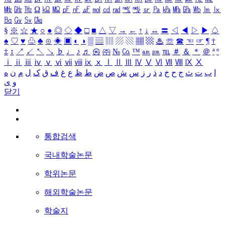
㎒
㎓
㎔
Ω
㏀
㏁
㎊
㎋
㎌
㏖
㏅
㎭
㎮
㎯
㏛
㎩
㎪
㎫
㎬
㏝
㏐
㏓
㏃
㏉
㏜
㏆
§
※
☆
★
○
●
◎
◇
◆
□
■
△
▽
→
←
↑
↓
↔
〓
◁
◀
▷
▶
♤
♠
♡
♥
♧
♣
⊙
◈
▣
◐
◑
▒
▤
▥
▨
▧
▦
▩
♨
☏
☎
☜
☞
¶
†
‡
↕
↗
↙
↖
↘
♭
♩
♪
♬
㉿
㈜
№
㏇
™
㏂
㏘
℡
＃
＆
＊
＠
ª
º
ⅰ
ⅱ
ⅲ
ⅳ
ⅴ
ⅵ
ⅶ
ⅷ
ⅸ
ⅹ
Ⅰ
Ⅱ
Ⅲ
Ⅳ
Ⅴ
Ⅵ
Ⅶ
Ⅷ
Ⅸ
Ⅹ
ا
ب
ت
ث
ج
ح
خ
د
ذ
ر
ز
س
ش
ص
ض
ط
ظ
ع
غ
ف
ق
ک
ل
م
ن
ه
و
ی
닫기
통합검색
국내학술논문
학위논문
해외학술논문
학술지