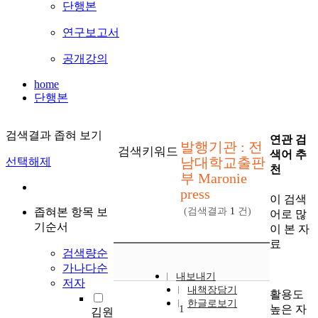
단행본
연구보고서
공개강의
home
단행본
검색결과 좁혀 보기
연관 검
발행기관 : 전
검색키워드
색어 추
남대학교출판
선택해제
천
부 Maronie
press
이 검색
좁혀본 항목 보
(검색결과
1
건)
어로 많
기순서
이 본 자
료
검색량순
가나다순
내보내기
저자
내책장담기
활용도
한글로보기
높은 자
1
김원