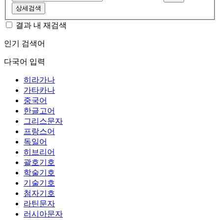
상세검색
결과 내 재검색
인기 검색어
다국어 입력
히라가나
가타카나
중국어
한글고어
그리스문자
프랑스어
독일어
히브리어
괄호기호
학술기호
기술기호
첨자기호
라틴문자
러시아문자