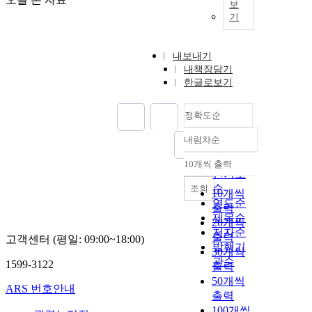
보
기
내보내기
내책장담기
한글로보기
정확도순
내림차순
정확도
순
10개씩 출력
내림차순
인기도
순
조회
10개씩
연도순
출력
제목순
20개씩
저자순
출력
고객센터 (평일: 09:00~18:00)
발행기
30개씩
관순
1599-3122
출력
50개씩
ARS 번호안내
출력
100개씩