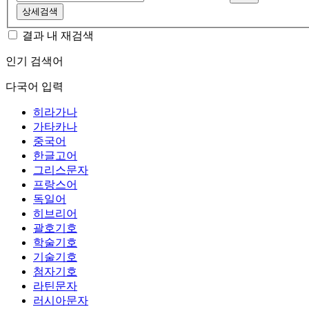
상세검색
결과 내 재검색
인기 검색어
다국어 입력
히라가나
가타카나
중국어
한글고어
그리스문자
프랑스어
독일어
히브리어
괄호기호
학술기호
기술기호
첨자기호
라틴문자
러시아문자