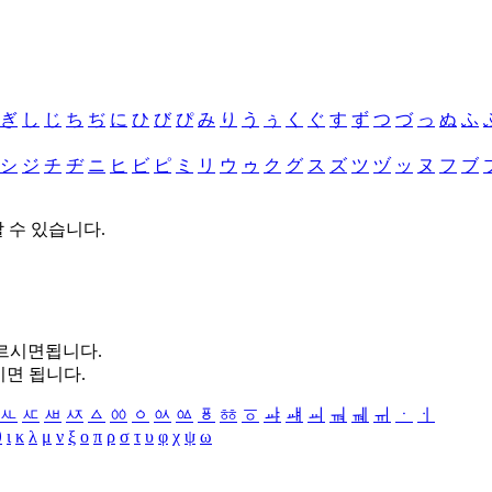
ぎ
し
じ
ち
ぢ
に
ひ
び
ぴ
み
り
う
ぅ
く
ぐ
す
ず
つ
づ
っ
ぬ
ふ
シ
ジ
チ
ヂ
ニ
ヒ
ビ
ピ
ミ
リ
ウ
ゥ
ク
グ
ス
ズ
ツ
ヅ
ッ
ヌ
フ
ブ
할 수 있습니다.
누르시면됩니다.
시면 됩니다.
ㅻ
ㅼ
ㅽ
ㅾ
ㅿ
ㆀ
ㆁ
ㆂ
ㆃ
ㆄ
ㆅ
ㆆ
ㆇ
ㆈ
ㆉ
ㆊ
ㆋ
ㆌ
ㆍ
ㆎ
θ
ι
κ
λ
μ
ν
ξ
ο
π
ρ
σ
τ
υ
φ
χ
ψ
ω