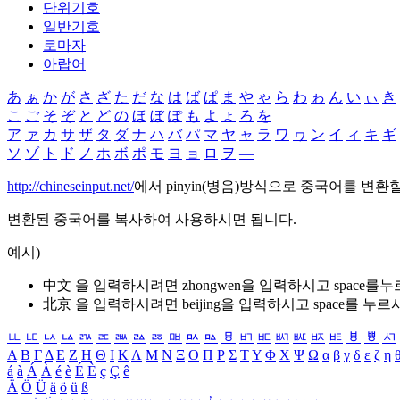
단위기호
일반기호
로마자
아랍어
あ
ぁ
か
が
さ
ざ
た
だ
な
は
ば
ぱ
ま
や
ゃ
ら
わ
ゎ
ん
い
ぃ
き
こ
ご
そ
ぞ
と
ど
の
ほ
ぼ
ぽ
も
よ
ょ
ろ
を
ア
ァ
カ
サ
ザ
タ
ダ
ナ
ハ
バ
パ
マ
ヤ
ャ
ラ
ワ
ヮ
ン
イ
ィ
キ
ギ
ソ
ゾ
ト
ド
ノ
ホ
ボ
ポ
モ
ヨ
ョ
ロ
ヲ
―
http://chineseinput.net/
에서 pinyin(병음)방식으로 중국어를 변환
변환된 중국어를 복사하여 사용하시면 됩니다.
예시)
中文 을 입력하시려면
zhongwen
을 입력하시고 space를
北京 을 입력하시려면
beijing
을 입력하시고 space를 누르
ㅥ
ㅦ
ㅧ
ㅨ
ㅩ
ㅪ
ㅫ
ㅬ
ㅭ
ㅮ
ㅯ
ㅰ
ㅱ
ㅲ
ㅳ
ㅴ
ㅵ
ㅶ
ㅷ
ㅸ
ㅹ
ㅺ
Α
Β
Γ
Δ
Ε
Ζ
Η
Θ
Ι
Κ
Λ
Μ
Ν
Ξ
Ο
Π
Ρ
Σ
Τ
Υ
Φ
Χ
Ψ
Ω
α
β
γ
δ
ε
ζ
η
á
à
Á
À
é
è
É
È
ç
Ç
ê
Ä
Ö
Ü
ä
ö
ü
ß