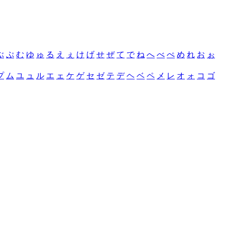
ぶ
ぷ
む
ゆ
ゅ
る
え
ぇ
け
げ
せ
ぜ
て
で
ね
へ
べ
ぺ
め
れ
お
ぉ
プ
ム
ユ
ュ
ル
エ
ェ
ケ
ゲ
セ
ゼ
テ
デ
ヘ
ベ
ペ
メ
レ
オ
ォ
コ
ゴ