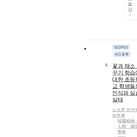
보
기
2
6
꽃과 채소
꾸기 학습
대한 초등
교 학생들
인식과 실
실태
노성훈
,
정연
허무룡
韓國植物
人間ㆍ環
學會