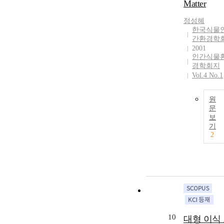
Matter
정성혜
한국식물
간환경학
2001
인간식물
경학회지
Vol.4 No.1
원
문
보
기
2
10
대형 이식