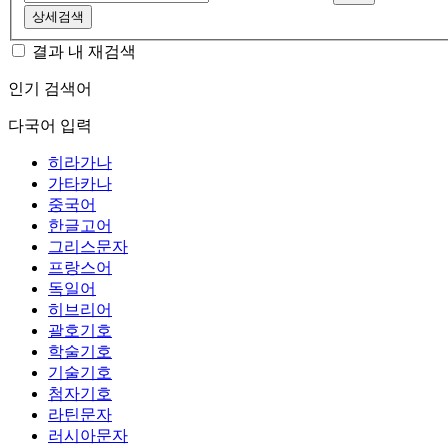
상세검색
결과 내 재검색
인기 검색어
다국어 입력
히라가나
가타카나
중국어
한글고어
그리스문자
프랑스어
독일어
히브리어
괄호기호
학술기호
기술기호
첨자기호
라틴문자
러시아문자