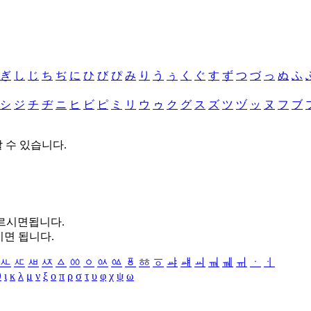
ぎ
し
じ
ち
ぢ
に
ひ
び
ぴ
み
り
う
ぅ
く
ぐ
す
ず
つ
づ
っ
ぬ
ふ
シ
ジ
チ
ヂ
ニ
ヒ
ビ
ピ
ミ
リ
ウ
ゥ
ク
グ
ス
ズ
ツ
ヅ
ッ
ヌ
フ
ブ
할 수 있습니다.
누르시면됩니다.
시면 됩니다.
ㅻ
ㅼ
ㅽ
ㅾ
ㅿ
ㆀ
ㆁ
ㆂ
ㆃ
ㆄ
ㆅ
ㆆ
ㆇ
ㆈ
ㆉ
ㆊ
ㆋ
ㆌ
ㆍ
ㆎ
θ
ι
κ
λ
μ
ν
ξ
ο
π
ρ
σ
τ
υ
φ
χ
ψ
ω