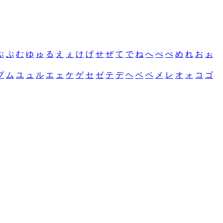
ぶ
ぷ
む
ゆ
ゅ
る
え
ぇ
け
げ
せ
ぜ
て
で
ね
へ
べ
ぺ
め
れ
お
ぉ
プ
ム
ユ
ュ
ル
エ
ェ
ケ
ゲ
セ
ゼ
テ
デ
ヘ
ベ
ペ
メ
レ
オ
ォ
コ
ゴ