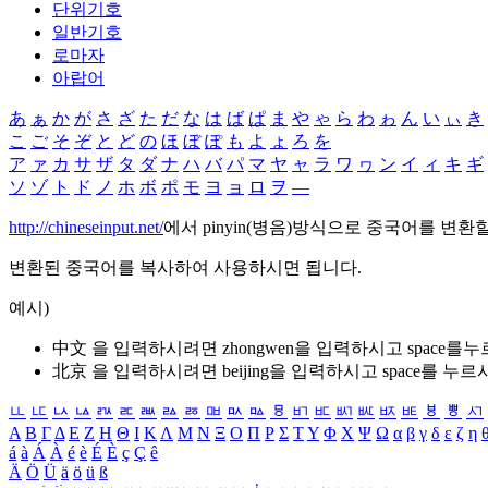
단위기호
일반기호
로마자
아랍어
あ
ぁ
か
が
さ
ざ
た
だ
な
は
ば
ぱ
ま
や
ゃ
ら
わ
ゎ
ん
い
ぃ
き
こ
ご
そ
ぞ
と
ど
の
ほ
ぼ
ぽ
も
よ
ょ
ろ
を
ア
ァ
カ
サ
ザ
タ
ダ
ナ
ハ
バ
パ
マ
ヤ
ャ
ラ
ワ
ヮ
ン
イ
ィ
キ
ギ
ソ
ゾ
ト
ド
ノ
ホ
ボ
ポ
モ
ヨ
ョ
ロ
ヲ
―
http://chineseinput.net/
에서 pinyin(병음)방식으로 중국어를 변환
변환된 중국어를 복사하여 사용하시면 됩니다.
예시)
中文 을 입력하시려면
zhongwen
을 입력하시고 space를
北京 을 입력하시려면
beijing
을 입력하시고 space를 누르
ㅥ
ㅦ
ㅧ
ㅨ
ㅩ
ㅪ
ㅫ
ㅬ
ㅭ
ㅮ
ㅯ
ㅰ
ㅱ
ㅲ
ㅳ
ㅴ
ㅵ
ㅶ
ㅷ
ㅸ
ㅹ
ㅺ
Α
Β
Γ
Δ
Ε
Ζ
Η
Θ
Ι
Κ
Λ
Μ
Ν
Ξ
Ο
Π
Ρ
Σ
Τ
Υ
Φ
Χ
Ψ
Ω
α
β
γ
δ
ε
ζ
η
á
à
Á
À
é
è
É
È
ç
Ç
ê
Ä
Ö
Ü
ä
ö
ü
ß