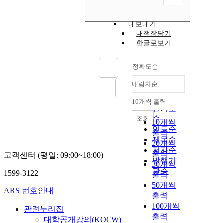
내보내기
내책장담기
한글로보기
정확도순
내림차순
정확도
순
10개씩 출력
내림차순
인기도
순
조회
10개씩
연도순
출력
제목순
20개씩
저자순
출력
고객센터 (평일: 09:00~18:00)
발행기
30개씩
관순
1599-3122
출력
50개씩
ARS 번호안내
출력
100개씩
관련누리집
출력
대학공개강의(KOCW)