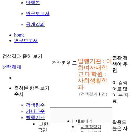
단행본
연구보고서
공개강의
home
연구보고서
검색결과 좁혀 보기
연관 검
발행기관 : 이
검색키워드
색어 추
화여자대학
선택해제
천
교 대학원 :
사회생활학
이 검색
과
좁혀본 항목 보기
어로 많
순서
(검색결과
1
건)
이 본 자
료
검색량순
가나다순
발행기관
내보내기
활용도
한
내책장담기
높은 자
국연