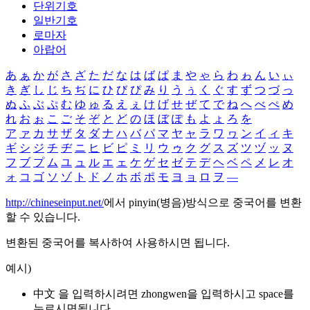
단위기호
일반기호
로마자
아랍어
あ
ぁ
か
が
さ
ざ
た
だ
な
は
ば
ぱ
ま
や
ゃ
ら
わ
ゎ
ん
い
ぃ
き
ぎ
し
じ
ち
ぢ
に
ひ
び
ぴ
み
り
う
ぅ
く
ぐ
す
ず
つ
づ
っ
ぬ
ふ
ぶ
ぷ
む
ゆ
ゅ
る
え
ぇ
け
げ
せ
ぜ
て
で
ね
へ
べ
ぺ
め
れ
お
ぉ
こ
ご
そ
ぞ
と
ど
の
ほ
ぼ
ぽ
も
よ
ょ
ろ
を
ア
ァ
カ
サ
ザ
タ
ダ
ナ
ハ
バ
パ
マ
ヤ
ャ
ラ
ワ
ヮ
ン
イ
ィ
キ
ギ
シ
ジ
チ
ヂ
ニ
ヒ
ビ
ピ
ミ
リ
ウ
ゥ
ク
グ
ス
ズ
ツ
ヅ
ッ
ヌ
フ
ブ
プ
ム
ユ
ュ
ル
エ
ェ
ケ
ゲ
セ
ゼ
テ
デ
ヘ
ベ
ペ
メ
レ
オ
ォ
コ
ゴ
ソ
ゾ
ト
ド
ノ
ホ
ボ
ポ
モ
ヨ
ョ
ロ
ヲ
―
http://chineseinput.net/
에서 pinyin(병음)방식으로 중국어를 변환
할 수 있습니다.
변환된 중국어를 복사하여 사용하시면 됩니다.
예시)
中文 을 입력하시려면
zhongwen
을 입력하시고 space를
누르시면됩니다.