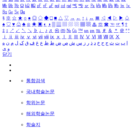
㎒
㎓
㎔
Ω
㏀
㏁
㎊
㎋
㎌
㏖
㏅
㎭
㎮
㎯
㏛
㎩
㎪
㎫
㎬
㏝
㏐
㏓
㏃
㏉
㏜
㏆
§
※
☆
★
○
●
◎
◇
◆
□
■
△
▽
→
←
↑
↓
↔
〓
◁
◀
▷
▶
♤
♠
♡
♥
♧
♣
⊙
◈
▣
◐
◑
▒
▤
▥
▨
▧
▦
▩
♨
☏
☎
☜
☞
¶
†
‡
↕
↗
↙
↖
↘
♭
♩
♪
♬
㉿
㈜
№
㏇
™
㏂
㏘
℡
＃
＆
＊
＠
ª
º
ⅰ
ⅱ
ⅲ
ⅳ
ⅴ
ⅵ
ⅶ
ⅷ
ⅸ
ⅹ
Ⅰ
Ⅱ
Ⅲ
Ⅳ
Ⅴ
Ⅵ
Ⅶ
Ⅷ
Ⅸ
Ⅹ
ا
ب
ت
ث
ج
ح
خ
د
ذ
ر
ز
س
ش
ص
ض
ط
ظ
ع
غ
ف
ق
ک
ل
م
ن
ه
و
ی
닫기
통합검색
국내학술논문
학위논문
해외학술논문
학술지