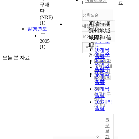
한글로보기
료
1
구재
단
정확도순
(NRF)
(1)
明淸時期
내림차순
정확도
발행연도
蘇州地域
순
10개씩 출력
城隍神 信
내림차순
2005
인기도
仰
(1)
순
조회
10개씩
연도순
김지현
출력
오늘 본 자료
제목순
이화여자
20개씩
대학교 대
저자순
출력
학원 : 사
발행기
30개씩
회생활학
관순
출력
과
50개씩
2005
한국연구
출력
재단
100개씩
(NRF)
출력
원
문
보
기