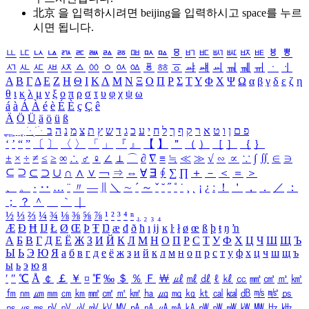
北京 을 입력하시려면
beijing
을 입력하시고 space를 누르
시면 됩니다.
ㅥ
ㅦ
ㅧ
ㅨ
ㅩ
ㅪ
ㅫ
ㅬ
ㅭ
ㅮ
ㅯ
ㅰ
ㅱ
ㅲ
ㅳ
ㅴ
ㅵ
ㅶ
ㅷ
ㅸ
ㅹ
ㅺ
ㅻ
ㅼ
ㅽ
ㅾ
ㅿ
ㆀ
ㆁ
ㆂ
ㆃ
ㆄ
ㆅ
ㆆ
ㆇ
ㆈ
ㆉ
ㆊ
ㆋ
ㆌ
ㆍ
ㆎ
Α
Β
Γ
Δ
Ε
Ζ
Η
Θ
Ι
Κ
Λ
Μ
Ν
Ξ
Ο
Π
Ρ
Σ
Τ
Υ
Φ
Χ
Ψ
Ω
α
β
γ
δ
ε
ζ
η
θ
ι
κ
λ
μ
ν
ξ
ο
π
ρ
σ
τ
υ
φ
χ
ψ
ω
á
à
Á
À
é
è
É
È
ç
Ç
ê
Ä
Ö
Ü
ä
ö
ü
ß
ְ
ֳ
ֲ
ֱ
ָ
ַ
ֵ
ֶ
ִ
ֹ
ּ
ֻ
ׂ
ׁ
ּ
ב
ה
נ
מ
צ
ת
ץ
ש
ד
ג
כ
ע
י
ח
ל
ך
ף
ק
ר
א
ט
ו
ן
ם
פ
‘
’
“
”
〔
〕
〈
〉
「
」
『
』
【
】
＂
（
）
［
］
｛
｝
±
×
÷
≠
≤
≥
∞
∴
♂
♀
∠
⊥
⌒
∂
∇
≡
≒
≪
≫
√
∽
∝
∵
∫
∬
∈
∋
⊆
⊇
⊂
⊃
∪
∩
∧
∨
￢
⇒
⇔
∀
∃
∮
∑
∏
＋
－
＜
＝
＞
、
。
·
‥
…
¨
〃
―
∥
＼
∼
´
～
ˇ
˘
˝
˚
˙
¸
˛
¡
¿
ː
！
＇
，
．
／
：
；
？
＾
＿
｀
｜
½
⅓
⅔
¼
¾
⅛
⅜
⅝
⅞
¹
²
³
⁴
ⁿ
₁
₂
₃
₄
Æ
Ð
Ħ
Ĳ
Ł
Ø
Œ
Þ
Ŧ
Ŋ
æ
đ
ð
ħ
ı
ĳ
ĸ
ŀ
ł
ø
œ
ß
þ
ŧ
ŋ
ŉ
А
Б
В
Г
Д
Е
Ё
Ж
З
И
Й
К
Л
М
Н
О
П
Р
С
Т
У
Ф
Х
Ц
Ч
Ш
Щ
Ъ
Ы
Ь
Э
Ю
Я
а
б
в
г
д
е
ё
ж
з
и
й
к
л
м
н
о
п
р
с
т
у
ф
х
ц
ч
ш
щ
ъ
ы
ь
э
ю
я
′
″
℃
Å
￠
￡
￥
¤
℉
‰
＄
％
Ｆ
￦
㎕
㎖
㎗
ℓ
㎘
㏄
㎣
㎤
㎥
㎦
㎙
㎚
㎛
㎜
㎝
㎞
㎟
㎠
㎡
㎢
㏊
㎍
㎎
㎏
㏏
㎈
㎉
㏈
㎧
㎨
㎰
㎱
㎲
㎳
㎴
㎵
㎶
㎷
㎸
㎹
㎀
㎁
㎂
㎃
㎄
㎺
㎻
㎽
㎾
㎿
㎐
㎑