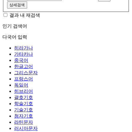
상세검색
결과 내 재검색
인기 검색어
다국어 입력
히라가나
가타카나
중국어
한글고어
그리스문자
프랑스어
독일어
히브리어
괄호기호
학술기호
기술기호
첨자기호
라틴문자
러시아문자