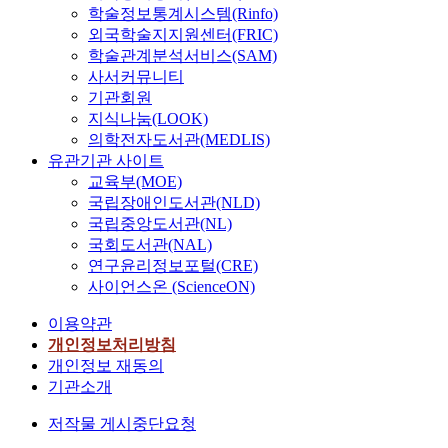
학술정보통계시스템(Rinfo)
외국학술지지원센터(FRIC)
학술관계분석서비스(SAM)
사서커뮤니티
기관회원
지식나눔(LOOK)
의학전자도서관(MEDLIS)
유관기관 사이트
교육부(MOE)
국립장애인도서관(NLD)
국립중앙도서관(NL)
국회도서관(NAL)
연구윤리정보포털(CRE)
사이언스온 (ScienceON)
이용약관
개인정보처리방침
개인정보 재동의
기관소개
저작물 게시중단요청