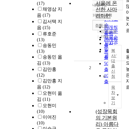
서울에 온
(17)
내림차순
정확도
채영삼 지
선한 사마
순
음
(17)
10개씩 출력
리아인
내림차순
인기도
김서택 지
순
조회
이바울
10개씩
음
(15)
연도순
이레서원
출력
류호준
1994
제목순
20개씩
(13)
저자순
송동민
출력
발행기
복
(13)
30개씩
관순
사/
송동민 옮
출력
대
김
(13)
50개씩
출
2
김만홍
출력
신
(12)
100개씩
청
김만홍 지
출력
음
(12)
목
차
오현미 옮
보
김
(11)
기
오현미
(성장목회
(10)
이여진
의 기본원
(10)
리) 아름다
이승구