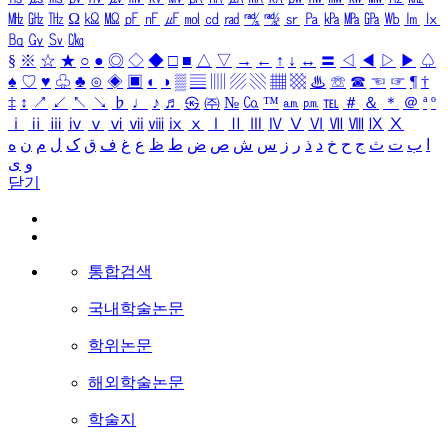
㎒
㎓
㎔
Ω
㏀
㏁
㎊
㎋
㎌
㏖
㏅
㎭
㎮
㎯
㏛
㎩
㎪
㎫
㎬
㏝
㏐
㏓
㏃
㏉
㏜
㏆
§
※
☆
★
○
●
◎
◇
◆
□
■
△
▽
→
←
↑
↓
↔
〓
◁
◀
▷
▶
♤
♠
♡
♥
♧
♣
⊙
◈
▣
◐
◑
▒
▤
▥
▨
▧
▦
▩
♨
☏
☎
☜
☞
¶
†
‡
↕
↗
↙
↖
↘
♭
♩
♪
♬
㉿
㈜
№
㏇
™
㏂
㏘
℡
＃
＆
＊
＠
ª
º
ⅰ
ⅱ
ⅲ
ⅳ
ⅴ
ⅵ
ⅶ
ⅷ
ⅸ
ⅹ
Ⅰ
Ⅱ
Ⅲ
Ⅳ
Ⅴ
Ⅵ
Ⅶ
Ⅷ
Ⅸ
Ⅹ
ا
ب
ت
ث
ج
ح
خ
د
ذ
ر
ز
س
ش
ص
ض
ط
ظ
ع
غ
ف
ق
ک
ل
م
ن
ه
و
ی
닫기
통합검색
국내학술논문
학위논문
해외학술논문
학술지