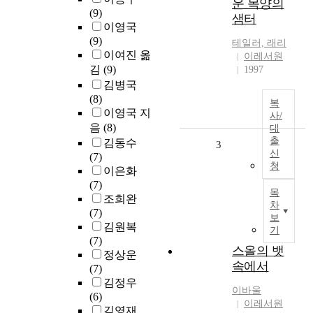
운 목양의
(9)
샘터
이영국
(9)
테일러, 래리
이여진 옮
이레서원
김
(9)
1997
김병국
(8)
복
이영국 지
사/
음
(8)
대
출
김동수
3
신
(7)
청
이은화
(7)
목
조희완
차
(7)
보
김원복
기
(7)
스올의 뱃
정상운
속에서
(7)
김정우
이바울
(6)
이레서원
김영재