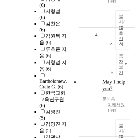
1993
(6)
서형섭
복
(6)
사/
김찬은
대
(6)
출
4
김원복 지
신
음
(6)
청
류호준 지
음
(6)
목
차
서형섭 지
보
음
(6)
기
Bartholomew,
May I help
Craig G.
(6)
you?
한국교회
교육연구원
문태홍
이레서원
(6)
1993
김영진
(5)
김영진 지
복
음
(5)
사/
대
김광남