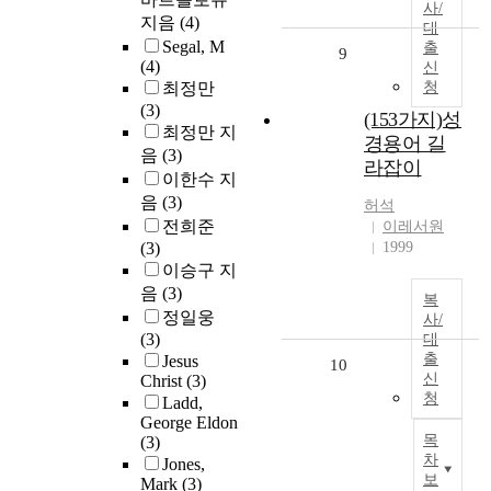
사/
지음
(4)
대
Segal, M
출
9
(4)
신
최정만
청
(3)
(153가지)성
최정만 지
경용어 길
음
(3)
라잡이
이한수 지
음
(3)
허석
전희준
이레서원
(3)
1999
이승구 지
음
(3)
복
정일웅
사/
(3)
대
출
Jesus
10
신
Christ
(3)
청
Ladd,
George Eldon
목
(3)
차
Jones,
보
Mark
(3)