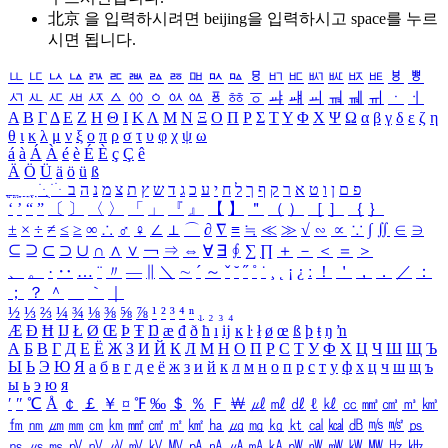
北京 을 입력하시려면
beijing
을 입력하시고 space를 누르
시면 됩니다.
ㅥ
ㅦ
ㅧ
ㅨ
ㅩ
ㅪ
ㅫ
ㅬ
ㅭ
ㅮ
ㅯ
ㅰ
ㅱ
ㅲ
ㅳ
ㅴ
ㅵ
ㅶ
ㅷ
ㅸ
ㅹ
ㅺ
ㅻ
ㅼ
ㅽ
ㅾ
ㅿ
ㆀ
ㆁ
ㆂ
ㆃ
ㆄ
ㆅ
ㆆ
ㆇ
ㆈ
ㆉ
ㆊ
ㆋ
ㆌ
ㆍ
ㆎ
Α
Β
Γ
Δ
Ε
Ζ
Η
Θ
Ι
Κ
Λ
Μ
Ν
Ξ
Ο
Π
Ρ
Σ
Τ
Υ
Φ
Χ
Ψ
Ω
α
β
γ
δ
ε
ζ
η
θ
ι
κ
λ
μ
ν
ξ
ο
π
ρ
σ
τ
υ
φ
χ
ψ
ω
á
à
Á
À
é
è
É
È
ç
Ç
ê
Ä
Ö
Ü
ä
ö
ü
ß
ְ
ֳ
ֲ
ֱ
ָ
ַ
ֵ
ֶ
ִ
ֹ
ּ
ֻ
ׂ
ׁ
ּ
ב
ה
נ
מ
צ
ת
ץ
ש
ד
ג
כ
ע
י
ח
ל
ך
ף
ק
ר
א
ט
ו
ן
ם
פ
‘
’
“
”
〔
〕
〈
〉
「
」
『
』
【
】
＂
（
）
［
］
｛
｝
±
×
÷
≠
≤
≥
∞
∴
♂
♀
∠
⊥
⌒
∂
∇
≡
≒
≪
≫
√
∽
∝
∵
∫
∬
∈
∋
⊆
⊇
⊂
⊃
∪
∩
∧
∨
￢
⇒
⇔
∀
∃
∮
∑
∏
＋
－
＜
＝
＞
、
。
·
‥
…
¨
〃
―
∥
＼
∼
´
～
ˇ
˘
˝
˚
˙
¸
˛
¡
¿
ː
！
＇
，
．
／
：
；
？
＾
＿
｀
｜
½
⅓
⅔
¼
¾
⅛
⅜
⅝
⅞
¹
²
³
⁴
ⁿ
₁
₂
₃
₄
Æ
Ð
Ħ
Ĳ
Ł
Ø
Œ
Þ
Ŧ
Ŋ
æ
đ
ð
ħ
ı
ĳ
ĸ
ŀ
ł
ø
œ
ß
þ
ŧ
ŋ
ŉ
А
Б
В
Г
Д
Е
Ё
Ж
З
И
Й
К
Л
М
Н
О
П
Р
С
Т
У
Ф
Х
Ц
Ч
Ш
Щ
Ъ
Ы
Ь
Э
Ю
Я
а
б
в
г
д
е
ё
ж
з
и
й
к
л
м
н
о
п
р
с
т
у
ф
х
ц
ч
ш
щ
ъ
ы
ь
э
ю
я
′
″
℃
Å
￠
￡
￥
¤
℉
‰
＄
％
Ｆ
￦
㎕
㎖
㎗
ℓ
㎘
㏄
㎣
㎤
㎥
㎦
㎙
㎚
㎛
㎜
㎝
㎞
㎟
㎠
㎡
㎢
㏊
㎍
㎎
㎏
㏏
㎈
㎉
㏈
㎧
㎨
㎰
㎱
㎲
㎳
㎴
㎵
㎶
㎷
㎸
㎹
㎀
㎁
㎂
㎃
㎄
㎺
㎻
㎽
㎾
㎿
㎐
㎑