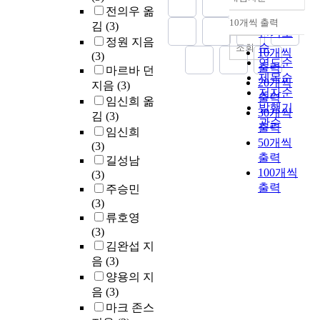
정확도
전의우 옮
순
10개씩 출력
김
(3)
내림차순
인기도
정원 지음
순
조회
10개씩
(3)
연도순
출력
마르바 던
제목순
20개씩
지음
(3)
저자순
출력
임신희 옮
발행기
30개씩
김
(3)
관순
출력
임신희
50개씩
(3)
출력
길성남
100개씩
(3)
출력
주승민
(3)
류호영
(3)
김완섭 지
음
(3)
양용의 지
음
(3)
마크 존스