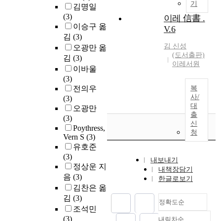
기
김명일
(3)
이레 信書 .
이승구 옮
V.6
김
(3)
김 신성
오광만 옮
(도서출판)
김
(3)
이레서원
이바울
(3)
전의우
복
사/
(3)
대
오광만
출
(3)
신
Poythress,
청
Vern S
(3)
유호준
(3)
내보내기
정상운 지
내책장담기
음
(3)
한글로보기
김찬은 옮
김
(3)
정확도순
조석민
(3)
내림차순