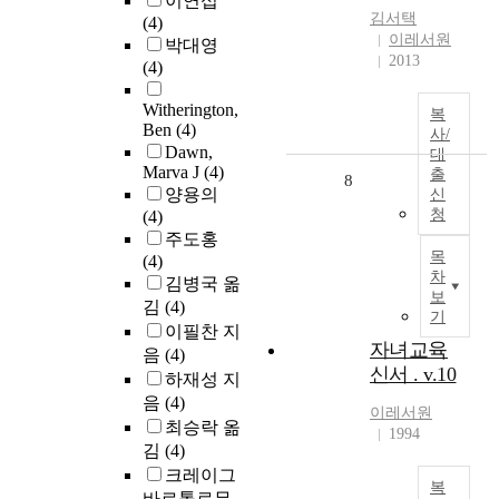
이연섭
김서택
(4)
이레서원
박대영
2013
(4)
Witherington,
복
Ben
(4)
사/
Dawn,
대
Marva J
(4)
출
8
양용의
신
청
(4)
주도홍
목
(4)
차
김병국 옮
보
김
(4)
기
이필찬 지
자녀교육
음
(4)
신서 . v.10
하재성 지
음
(4)
이레서원
최승락 옮
1994
김
(4)
크레이그
복
바르톨로뮤