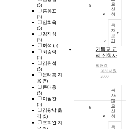
출
(5)
5
신
홍용표
청
(5)
임희옥
목
(5)
차
김재성
보
(5)
기
허석
(5)
기독교 교
최승락
리 신학사
(5)
김완섭
박해경
(5)
이레서원
문태홍 지
2000
음
(5)
문태홍
복
(5)
사/
이필찬
대
(5)
출
6
김광남 옮
신
김
(5)
청
조희완 지
목
음
(5)