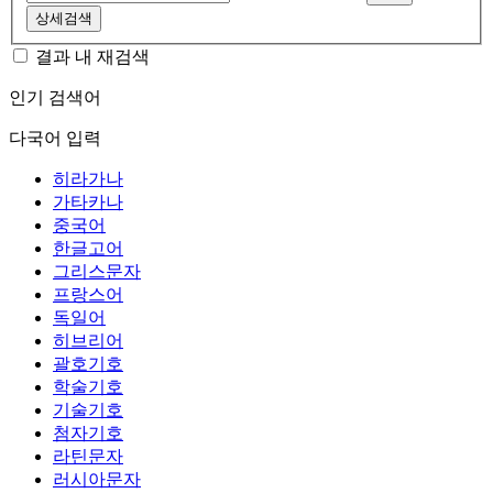
상세검색
결과 내 재검색
인기 검색어
다국어 입력
히라가나
가타카나
중국어
한글고어
그리스문자
프랑스어
독일어
히브리어
괄호기호
학술기호
기술기호
첨자기호
라틴문자
러시아문자