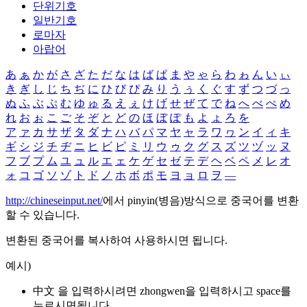
단위기호
일반기호
로마자
아랍어
あ
ぁ
か
が
さ
ざ
た
だ
な
は
ば
ぱ
ま
や
ゃ
ら
わ
ゎ
ん
い
ぃ
き
ぎ
し
じ
ち
ぢ
に
ひ
び
ぴ
み
り
う
ぅ
く
ぐ
す
ず
つ
づ
っ
ぬ
ふ
ぶ
ぷ
む
ゆ
ゅ
る
え
ぇ
け
げ
せ
ぜ
て
で
ね
へ
べ
ぺ
め
れ
お
ぉ
こ
ご
そ
ぞ
と
ど
の
ほ
ぼ
ぽ
も
よ
ょ
ろ
を
ア
ァ
カ
サ
ザ
タ
ダ
ナ
ハ
バ
パ
マ
ヤ
ャ
ラ
ワ
ヮ
ン
イ
ィ
キ
ギ
シ
ジ
チ
ヂ
ニ
ヒ
ビ
ピ
ミ
リ
ウ
ゥ
ク
グ
ス
ズ
ツ
ヅ
ッ
ヌ
フ
ブ
プ
ム
ユ
ュ
ル
エ
ェ
ケ
ゲ
セ
ゼ
テ
デ
ヘ
ベ
ペ
メ
レ
オ
ォ
コ
ゴ
ソ
ゾ
ト
ド
ノ
ホ
ボ
ポ
モ
ヨ
ョ
ロ
ヲ
―
http://chineseinput.net/
에서 pinyin(병음)방식으로 중국어를 변환
할 수 있습니다.
변환된 중국어를 복사하여 사용하시면 됩니다.
예시)
中文 을 입력하시려면
zhongwen
을 입력하시고 space를
누르시면됩니다.