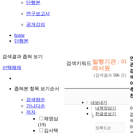
단행본
연구보고서
공개강의
home
단행본
검색결과 좁혀 보기
발행기관 : 이
검색키워드
레서원
선택해제
(검색결과
506
건)
좁혀본 항목 보기순서
검색량순
내보내기
가나다순
내책장담기
저자
한글로보기
1
채영삼
(19)
정확도순
김서택