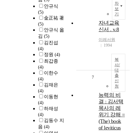
차
안규식
보
(5)
기
金正祐 著
자녀교육
(5)
신서 . v.8
안규식 옮
김
(5)
이레서원
김진섭
1994
(4)
정원
(4)
복
최갑종
사/
(4)
대
이한수
출
7
(4)
신
김재은
청
(4)
능력의 비
이동현
결 : 김서택
(4)
목사의 레
하재성
위기 강해 =
(4)
김동수 지
(The) book
음
(4)
of leviticus