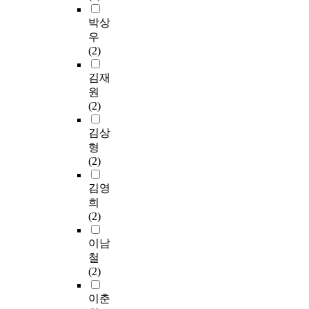
박상
우
(2)
김재
원
(2)
김상
형
(2)
김영
희
(2)
이남
철
(2)
이춘