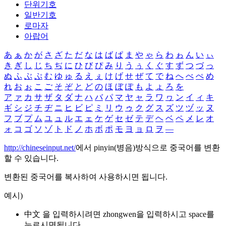
단위기호
일반기호
로마자
아랍어
あ
ぁ
か
が
さ
ざ
た
だ
な
は
ば
ぱ
ま
や
ゃ
ら
わ
ゎ
ん
い
ぃ
き
ぎ
し
じ
ち
ぢ
に
ひ
び
ぴ
み
り
う
ぅ
く
ぐ
す
ず
つ
づ
っ
ぬ
ふ
ぶ
ぷ
む
ゆ
ゅ
る
え
ぇ
け
げ
せ
ぜ
て
で
ね
へ
べ
ぺ
め
れ
お
ぉ
こ
ご
そ
ぞ
と
ど
の
ほ
ぼ
ぽ
も
よ
ょ
ろ
を
ア
ァ
カ
サ
ザ
タ
ダ
ナ
ハ
バ
パ
マ
ヤ
ャ
ラ
ワ
ヮ
ン
イ
ィ
キ
ギ
シ
ジ
チ
ヂ
ニ
ヒ
ビ
ピ
ミ
リ
ウ
ゥ
ク
グ
ス
ズ
ツ
ヅ
ッ
ヌ
フ
ブ
プ
ム
ユ
ュ
ル
エ
ェ
ケ
ゲ
セ
ゼ
テ
デ
ヘ
ベ
ペ
メ
レ
オ
ォ
コ
ゴ
ソ
ゾ
ト
ド
ノ
ホ
ボ
ポ
モ
ヨ
ョ
ロ
ヲ
―
http://chineseinput.net/
에서 pinyin(병음)방식으로 중국어를 변환
할 수 있습니다.
변환된 중국어를 복사하여 사용하시면 됩니다.
예시)
中文 을 입력하시려면
zhongwen
을 입력하시고 space를
누르시면됩니다.