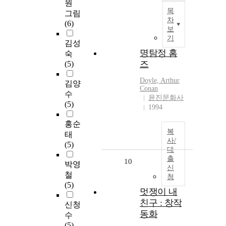
원
목
그림
차
(6)
보
기
김성
명탐정 홈
숙
즈
(5)
Doyle, Arthur
김양
Conan
수
윤진문화사
(5)
1994
홍순
복
태
사/
(5)
대
출
10
박영
신
철
청
(5)
멋쟁이 내
친구 : 창작
신청
동화
수
(5)