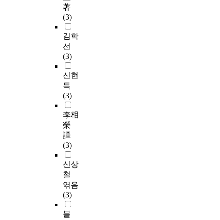
著
(3)
김학
선
(3)
신현
득
(3)
李相
榮
譯
(3)
신상
철
엮음
(3)
블