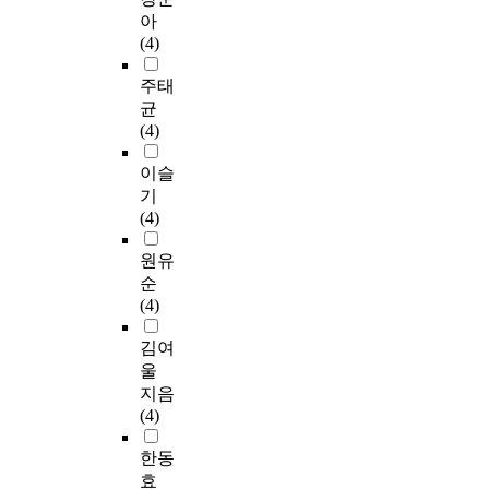
아
(4)
주태
균
(4)
이슬
기
(4)
원유
순
(4)
김여
울
지음
(4)
한동
효