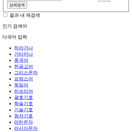
상세검색
결과 내 재검색
인기 검색어
다국어 입력
히라가나
가타카나
중국어
한글고어
그리스문자
프랑스어
독일어
히브리어
괄호기호
학술기호
기술기호
첨자기호
라틴문자
러시아문자