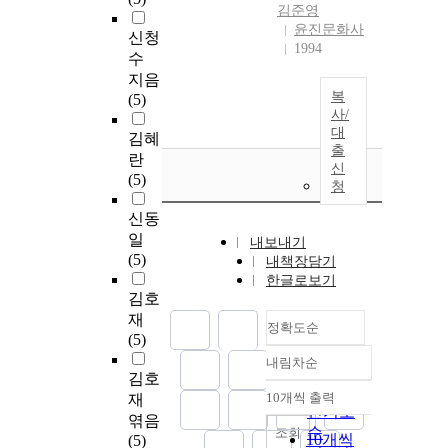
김준영
윤진문화사
신청
1994
수
지음
복
(5)
사/
대
김혜
출
란
신
(5)
청
신동
일
내보내기
(5)
내책장담기
한글로보기
김호
재
정확도순
(5)
내림차순
정확도
김호
순
10개씩 출력
재
내림차순
인기도
엮음
순
조회
10개씩
(5)