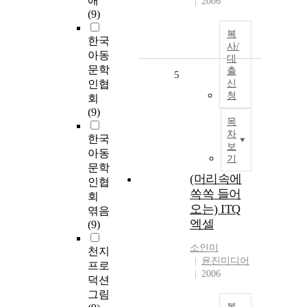
애
2006
(9)
복
한국
사/
아동
대
문학
출
5
인협
신
청
회
(9)
목
차
한국
보
아동
기
문학
(머리속에
인협
쏙쏙 들어
회
오는) ITQ
엮음
엑셀
(9)
소인미
천지
윤진미디어
프로
2006
덕션
그림
복