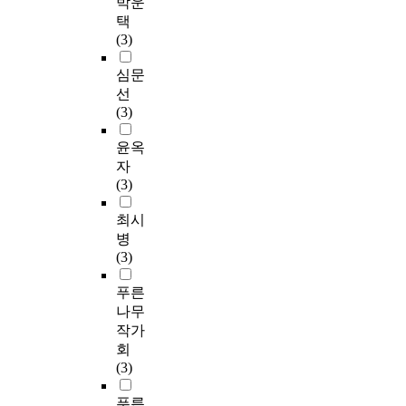
박운
택
(3)
심문
선
(3)
윤옥
자
(3)
최시
병
(3)
푸른
나무
작가
회
(3)
푸른