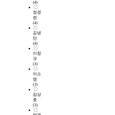
(4)
정경
련
(4)
김녕
만
(4)
이창
규
(3)
이소
영
(3)
김상
호
(3)
박경