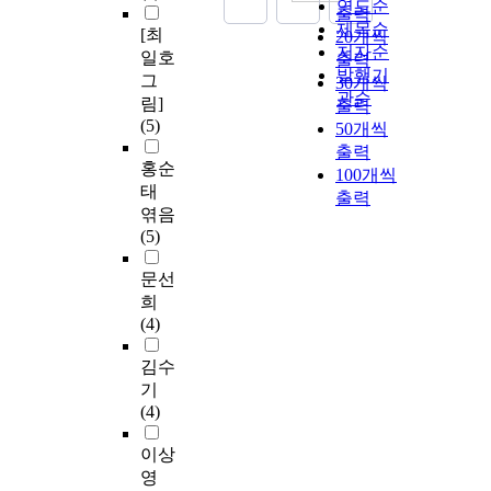
연도순
출력
제목순
[최
20개씩
저자순
일호
출력
발행기
그
30개씩
관순
림]
출력
(5)
50개씩
출력
홍순
100개씩
태
출력
엮음
(5)
문선
희
(4)
김수
기
(4)
이상
영