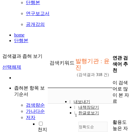
단행본
연구보고서
공개강의
home
단행본
검색결과 좁혀 보기
연관 검
발행기관 : 윤
검색키워드
색어 추
진
선택해제
천
(검색결과
318
건)
이 검색
좁혀본 항목 보
어로 많
기순서
이 본 자
료
내보내기
검색량순
내책장담기
가나다순
한글로보기
1
저자
활용도
정확도순
높은 자
천지