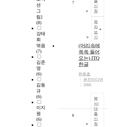
출
7
션
신
그
청
림]
목
(8)
차
보
강태
기
희
(머리속에
엮음
(7)
쏙쏙 들어
오는) ITQ
김준
한글
영
(6)
한동효
윤진미디어
김동
2006
규
(6)
복
사/
이지
대
원
출
8
(6)
신
청