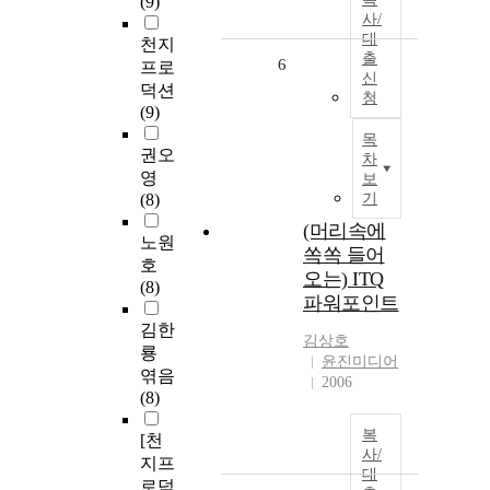
(9)
사/
대
천지
출
6
프로
신
덕션
청
(9)
목
권오
차
영
보
(8)
기
(머리속에
노원
쏙쏙 들어
호
오는) ITQ
(8)
파워포인트
김한
김상호
룡
윤진미디어
엮음
2006
(8)
복
[천
사/
지프
대
로덕