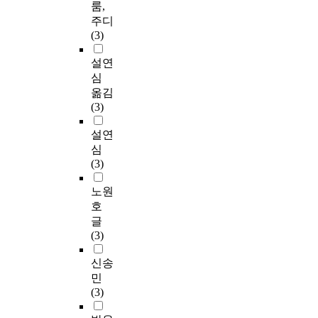
룸,
주디
(3)
설연
심
옮김
(3)
설연
심
(3)
노원
호
글
(3)
신송
민
(3)