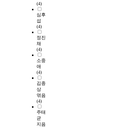
(4)
심후
섭
(4)
정진
채
(4)
소중
애
(4)
김종
상
엮음
(4)
주태
균
지음