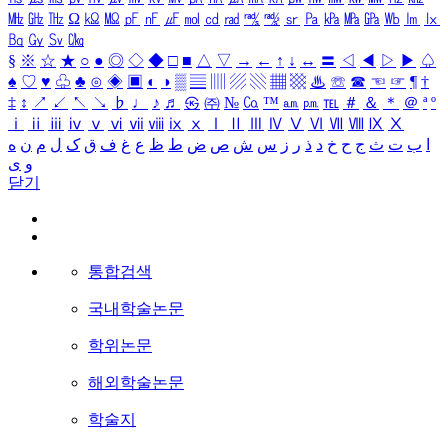
㎒
㎓
㎔
Ω
㏀
㏁
㎊
㎋
㎌
㏖
㏅
㎭
㎮
㎯
㏛
㎩
㎪
㎫
㎬
㏝
㏐
㏓
㏃
㏉
㏜
㏆
§
※
☆
★
○
●
◎
◇
◆
□
■
△
▽
→
←
↑
↓
↔
〓
◁
◀
▷
▶
♤
♠
♡
♥
♧
♣
⊙
◈
▣
◐
◑
▒
▤
▥
▨
▧
▦
▩
♨
☏
☎
☜
☞
¶
†
‡
↕
↗
↙
↖
↘
♭
♩
♪
♬
㉿
㈜
№
㏇
™
㏂
㏘
℡
＃
＆
＊
＠
ª
º
ⅰ
ⅱ
ⅲ
ⅳ
ⅴ
ⅵ
ⅶ
ⅷ
ⅸ
ⅹ
Ⅰ
Ⅱ
Ⅲ
Ⅳ
Ⅴ
Ⅵ
Ⅶ
Ⅷ
Ⅸ
Ⅹ
ا
ب
ت
ث
ج
ح
خ
د
ذ
ر
ز
س
ش
ص
ض
ط
ظ
ع
غ
ف
ق
ک
ل
م
ن
ه
و
ی
닫기
통합검색
국내학술논문
학위논문
해외학술논문
학술지