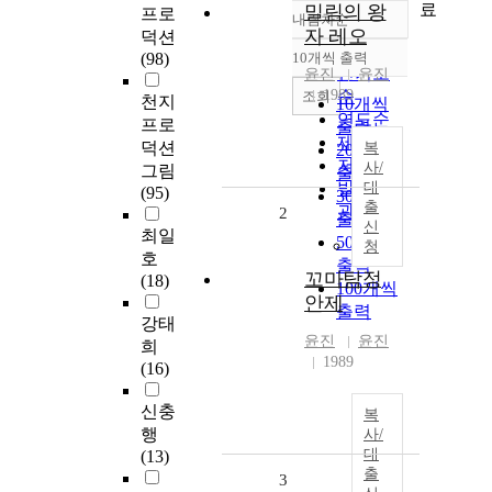
료
밀림의 왕
프로
내림차순
정확도
자 레오
덕션
순
(98)
10개씩 출력
내림차순
인기도
윤진
윤진
1989
순
조회
천지
10개씩
연도순
프로
출력
제목순
덕션
복
20개씩
저자순
사/
그림
출력
발행기
대
(95)
30개씩
출
관순
2
출력
신
최일
50개씩
청
호
출력
꼬마탐정
(18)
100개씩
안제
출력
강태
윤진
윤진
희
1989
(16)
신충
복
행
사/
대
(13)
출
3