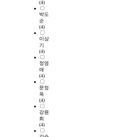
(4)
박도
순
(4)
이상
기
(4)
정영
애
(4)
문정
옥
(4)
강원
희
(4)
강순