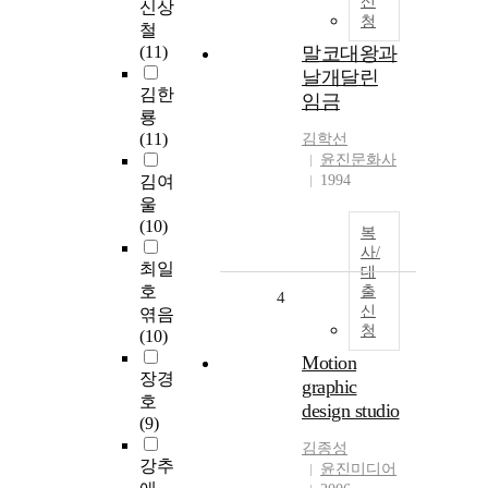
신
신상
청
철
(11)
말코대왕과
날개달린
김한
임금
룡
(11)
김학선
윤진문화사
김여
1994
울
(10)
복
사/
최일
대
호
출
4
신
엮음
청
(10)
Motion
장경
graphic
호
design studio
(9)
김종성
강추
윤진미디어