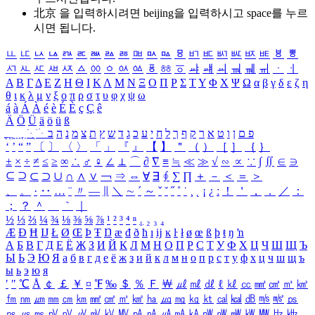
北京 을 입력하시려면
beijing
을 입력하시고 space를 누르
시면 됩니다.
ㅥ
ㅦ
ㅧ
ㅨ
ㅩ
ㅪ
ㅫ
ㅬ
ㅭ
ㅮ
ㅯ
ㅰ
ㅱ
ㅲ
ㅳ
ㅴ
ㅵ
ㅶ
ㅷ
ㅸ
ㅹ
ㅺ
ㅻ
ㅼ
ㅽ
ㅾ
ㅿ
ㆀ
ㆁ
ㆂ
ㆃ
ㆄ
ㆅ
ㆆ
ㆇ
ㆈ
ㆉ
ㆊ
ㆋ
ㆌ
ㆍ
ㆎ
Α
Β
Γ
Δ
Ε
Ζ
Η
Θ
Ι
Κ
Λ
Μ
Ν
Ξ
Ο
Π
Ρ
Σ
Τ
Υ
Φ
Χ
Ψ
Ω
α
β
γ
δ
ε
ζ
η
θ
ι
κ
λ
μ
ν
ξ
ο
π
ρ
σ
τ
υ
φ
χ
ψ
ω
á
à
Á
À
é
è
É
È
ç
Ç
ê
Ä
Ö
Ü
ä
ö
ü
ß
ְ
ֳ
ֲ
ֱ
ָ
ַ
ֵ
ֶ
ִ
ֹ
ּ
ֻ
ׂ
ׁ
ּ
ב
ה
נ
מ
צ
ת
ץ
ש
ד
ג
כ
ע
י
ח
ל
ך
ף
ק
ר
א
ט
ו
ן
ם
פ
‘
’
“
”
〔
〕
〈
〉
「
」
『
』
【
】
＂
（
）
［
］
｛
｝
±
×
÷
≠
≤
≥
∞
∴
♂
♀
∠
⊥
⌒
∂
∇
≡
≒
≪
≫
√
∽
∝
∵
∫
∬
∈
∋
⊆
⊇
⊂
⊃
∪
∩
∧
∨
￢
⇒
⇔
∀
∃
∮
∑
∏
＋
－
＜
＝
＞
、
。
·
‥
…
¨
〃
―
∥
＼
∼
´
～
ˇ
˘
˝
˚
˙
¸
˛
¡
¿
ː
！
＇
，
．
／
：
；
？
＾
＿
｀
｜
½
⅓
⅔
¼
¾
⅛
⅜
⅝
⅞
¹
²
³
⁴
ⁿ
₁
₂
₃
₄
Æ
Ð
Ħ
Ĳ
Ł
Ø
Œ
Þ
Ŧ
Ŋ
æ
đ
ð
ħ
ı
ĳ
ĸ
ŀ
ł
ø
œ
ß
þ
ŧ
ŋ
ŉ
А
Б
В
Г
Д
Е
Ё
Ж
З
И
Й
К
Л
М
Н
О
П
Р
С
Т
У
Ф
Х
Ц
Ч
Ш
Щ
Ъ
Ы
Ь
Э
Ю
Я
а
б
в
г
д
е
ё
ж
з
и
й
к
л
м
н
о
п
р
с
т
у
ф
х
ц
ч
ш
щ
ъ
ы
ь
э
ю
я
′
″
℃
Å
￠
￡
￥
¤
℉
‰
＄
％
Ｆ
￦
㎕
㎖
㎗
ℓ
㎘
㏄
㎣
㎤
㎥
㎦
㎙
㎚
㎛
㎜
㎝
㎞
㎟
㎠
㎡
㎢
㏊
㎍
㎎
㎏
㏏
㎈
㎉
㏈
㎧
㎨
㎰
㎱
㎲
㎳
㎴
㎵
㎶
㎷
㎸
㎹
㎀
㎁
㎂
㎃
㎄
㎺
㎻
㎽
㎾
㎿
㎐
㎑