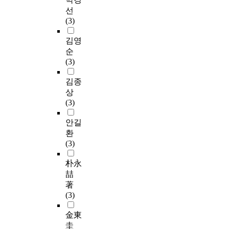
선
(3)
김영
순
(3)
김종
상
(3)
안길
환
(3)
朴永
喆
著
(3)
金東
圭