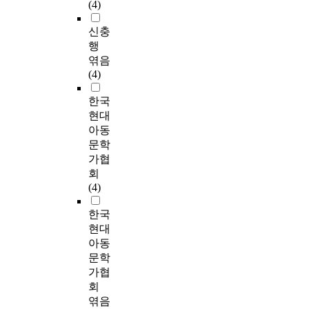
(4)
신충
행
엮음
(4)
한국
현대
아동
문학
가협
회
(4)
한국
현대
아동
문학
가협
회
엮음