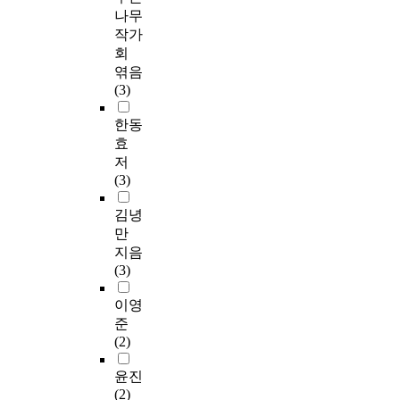
나무
작가
회
엮음
(3)
한동
효
저
(3)
김녕
만
지음
(3)
이영
준
(2)
윤진
(2)