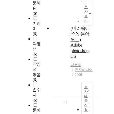
문혜
목
원
차
(6)
보
기
이영
(머리속에
미
쏙쏙 들어
(6)
오는)
곽영
Adobe
석
photoshop
(6)
CS
곽영
김현주
석
윤진미디어
엮음
2006
(6)
복
손수
사/
자
대
(6)
출
9
신
문혜
청