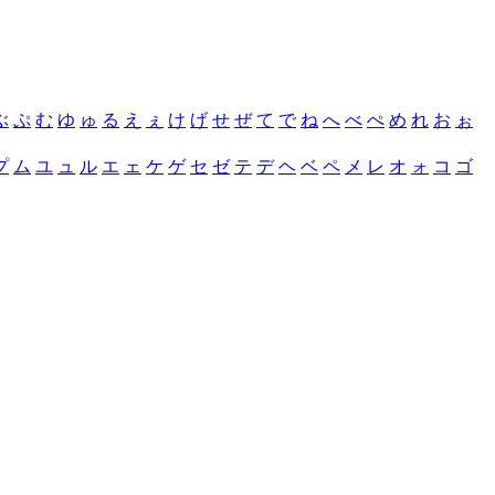
ぶ
ぷ
む
ゆ
ゅ
る
え
ぇ
け
げ
せ
ぜ
て
で
ね
へ
べ
ぺ
め
れ
お
ぉ
プ
ム
ユ
ュ
ル
エ
ェ
ケ
ゲ
セ
ゼ
テ
デ
ヘ
ベ
ペ
メ
レ
オ
ォ
コ
ゴ