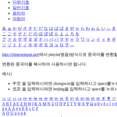
단위기호
일반기호
로마자
아랍어
あ
ぁ
か
が
さ
ざ
た
だ
な
は
ば
ぱ
ま
や
ゃ
ら
わ
ゎ
ん
い
ぃ
き
こ
ご
そ
ぞ
と
ど
の
ほ
ぼ
ぽ
も
よ
ょ
ろ
を
ア
ァ
カ
サ
ザ
タ
ダ
ナ
ハ
バ
パ
マ
ヤ
ャ
ラ
ワ
ヮ
ン
イ
ィ
キ
ギ
ソ
ゾ
ト
ド
ノ
ホ
ボ
ポ
モ
ヨ
ョ
ロ
ヲ
―
http://chineseinput.net/
에서 pinyin(병음)방식으로 중국어를 변환
변환된 중국어를 복사하여 사용하시면 됩니다.
예시)
中文 을 입력하시려면
zhongwen
을 입력하시고 space를
北京 을 입력하시려면
beijing
을 입력하시고 space를 누르
ㅥ
ㅦ
ㅧ
ㅨ
ㅩ
ㅪ
ㅫ
ㅬ
ㅭ
ㅮ
ㅯ
ㅰ
ㅱ
ㅲ
ㅳ
ㅴ
ㅵ
ㅶ
ㅷ
ㅸ
ㅹ
ㅺ
Α
Β
Γ
Δ
Ε
Ζ
Η
Θ
Ι
Κ
Λ
Μ
Ν
Ξ
Ο
Π
Ρ
Σ
Τ
Υ
Φ
Χ
Ψ
Ω
α
β
γ
δ
ε
ζ
η
á
à
Á
À
é
è
É
È
ç
Ç
ê
Ä
Ö
Ü
ä
ö
ü
ß