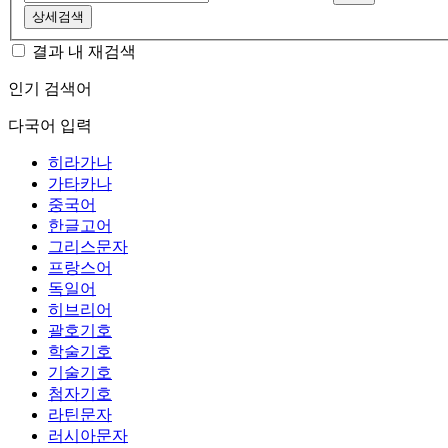
상세검색
결과 내 재검색
인기 검색어
다국어 입력
히라가나
가타카나
중국어
한글고어
그리스문자
프랑스어
독일어
히브리어
괄호기호
학술기호
기술기호
첨자기호
라틴문자
러시아문자