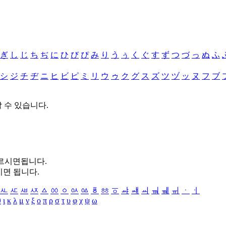
ぎ
し
じ
ち
ぢ
に
ひ
び
ぴ
み
り
う
ぅ
く
ぐ
す
ず
つ
づ
っ
ぬ
ふ
シ
ジ
チ
ヂ
ニ
ヒ
ビ
ピ
ミ
リ
ウ
ゥ
ク
グ
ス
ズ
ツ
ヅ
ッ
ヌ
フ
ブ
할 수 있습니다.
누르시면됩니다.
시면 됩니다.
ㅻ
ㅼ
ㅽ
ㅾ
ㅿ
ㆀ
ㆁ
ㆂ
ㆃ
ㆄ
ㆅ
ㆆ
ㆇ
ㆈ
ㆉ
ㆊ
ㆋ
ㆌ
ㆍ
ㆎ
θ
ι
κ
λ
μ
ν
ξ
ο
π
ρ
σ
τ
υ
φ
χ
ψ
ω