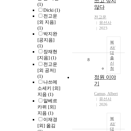
쓰고 싶지
(1)
않다
Dicki
(1)
전고운
전고운
[외 지음]
유선사
(1)
2023
박지완
[공지음]
복
(1)
사/
장재현
대
[지음]
(1)
출
8
신
전고운
청
[외 공저]
(1)
정원 이야
나쓰메
기
소세키 [외]
Camus, Albert
지음
(1)
유선사
알베르
2026
카뮈 [외]
지음
(1)
복
이재경
사/
[외] 옮김
대