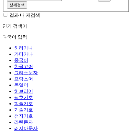
상세검색
결과 내 재검색
인기 검색어
다국어 입력
히라가나
가타카나
중국어
한글고어
그리스문자
프랑스어
독일어
히브리어
괄호기호
학술기호
기술기호
첨자기호
라틴문자
러시아문자