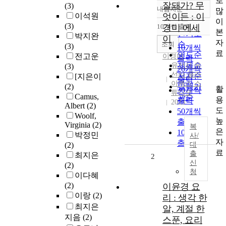
로
잘돼가? 무
(3)
내림차순
많
정확도
이석원
엇이든 : 이
이
순
(3)
10개씩 출력
경미 에세
내림차순
본
인기도
박지완
이
자
순
조회
(3)
10개씩
료
연도순
전고운
이경미
출력
제목순
유선사 유
(3)
20개씩
선사 클라
저자순
[지은이
출력
이맥스 스
(2)
발행기
활
30개씩
튜디오
Camus,
관순
용
출력
2023
Albert
(2)
도
50개씩
Woolf,
높
출력
Virginia
(2)
복
은
100개씩
박정민
사/
자
출력
(2)
대
료
출
최지은
2
신
(2)
청
이다혜
(2)
이윤경 요
이랑
(2)
리 : 생각 한
최지은
알, 계절 한
지음
(2)
스푼, 요리