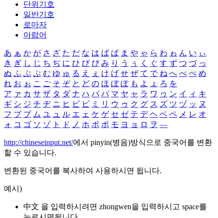
단위기호
일반기호
로마자
아랍어
あ
ぁ
か
が
さ
ざ
た
だ
な
は
ば
ぱ
ま
や
ゃ
ら
わ
ゎ
ん
い
ぃ
き
ぎ
し
じ
ち
ぢ
に
ひ
び
ぴ
み
り
う
ぅ
く
ぐ
す
ず
つ
づ
っ
ぬ
ふ
ぶ
ぷ
む
ゆ
ゅ
る
え
ぇ
け
げ
せ
ぜ
て
で
ね
へ
べ
ぺ
め
れ
お
ぉ
こ
ご
そ
ぞ
と
ど
の
ほ
ぼ
ぽ
も
よ
ょ
ろ
を
ア
ァ
カ
サ
ザ
タ
ダ
ナ
ハ
バ
パ
マ
ヤ
ャ
ラ
ワ
ヮ
ン
イ
ィ
キ
ギ
シ
ジ
チ
ヂ
ニ
ヒ
ビ
ピ
ミ
リ
ウ
ゥ
ク
グ
ス
ズ
ツ
ヅ
ッ
ヌ
フ
ブ
プ
ム
ユ
ュ
ル
エ
ェ
ケ
ゲ
セ
ゼ
テ
デ
ヘ
ベ
ペ
メ
レ
オ
ォ
コ
ゴ
ソ
ゾ
ト
ド
ノ
ホ
ボ
ポ
モ
ヨ
ョ
ロ
ヲ
―
http://chineseinput.net/
에서 pinyin(병음)방식으로 중국어를 변환
할 수 있습니다.
변환된 중국어를 복사하여 사용하시면 됩니다.
예시)
中文 을 입력하시려면
zhongwen
을 입력하시고 space를
누르시면됩니다.