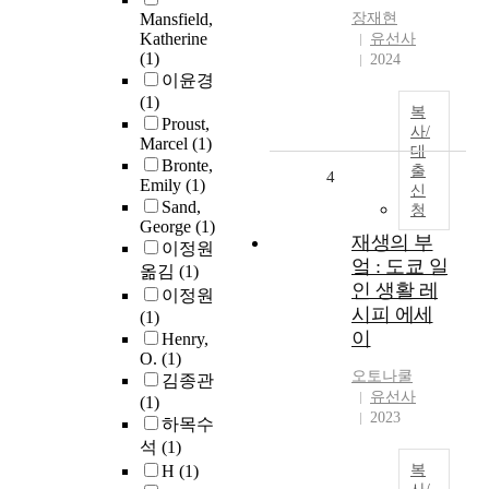
Mansfield,
장재현
Katherine
유선사
(1)
2024
이윤경
(1)
복
Proust,
사/
Marcel
(1)
대
Bronte,
출
4
Emily
(1)
신
Sand,
청
George
(1)
재생의 부
이정원
엌 : 도쿄 일
옮김
(1)
인 생활 레
이정원
시피 에세
(1)
이
Henry,
O.
(1)
오토나쿨
김종관
유선사
(1)
2023
하목수
석
(1)
H
(1)
복