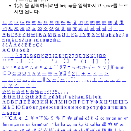
北京 을 입력하시려면
beijing
을 입력하시고 space를 누르
시면 됩니다.
ㅥ
ㅦ
ㅧ
ㅨ
ㅩ
ㅪ
ㅫ
ㅬ
ㅭ
ㅮ
ㅯ
ㅰ
ㅱ
ㅲ
ㅳ
ㅴ
ㅵ
ㅶ
ㅷ
ㅸ
ㅹ
ㅺ
ㅻ
ㅼ
ㅽ
ㅾ
ㅿ
ㆀ
ㆁ
ㆂ
ㆃ
ㆄ
ㆅ
ㆆ
ㆇ
ㆈ
ㆉ
ㆊ
ㆋ
ㆌ
ㆍ
ㆎ
Α
Β
Γ
Δ
Ε
Ζ
Η
Θ
Ι
Κ
Λ
Μ
Ν
Ξ
Ο
Π
Ρ
Σ
Τ
Υ
Φ
Χ
Ψ
Ω
α
β
γ
δ
ε
ζ
η
θ
ι
κ
λ
μ
ν
ξ
ο
π
ρ
σ
τ
υ
φ
χ
ψ
ω
á
à
Á
À
é
è
É
È
ç
Ç
ê
Ä
Ö
Ü
ä
ö
ü
ß
ְ
ֳ
ֲ
ֱ
ָ
ַ
ֵ
ֶ
ִ
ֹ
ּ
ֻ
ׂ
ׁ
ּ
ב
ה
נ
מ
צ
ת
ץ
ש
ד
ג
כ
ע
י
ח
ל
ך
ף
ק
ר
א
ט
ו
ן
ם
פ
‘
’
“
”
〔
〕
〈
〉
「
」
『
』
【
】
＂
（
）
［
］
｛
｝
±
×
÷
≠
≤
≥
∞
∴
♂
♀
∠
⊥
⌒
∂
∇
≡
≒
≪
≫
√
∽
∝
∵
∫
∬
∈
∋
⊆
⊇
⊂
⊃
∪
∩
∧
∨
￢
⇒
⇔
∀
∃
∮
∑
∏
＋
－
＜
＝
＞
、
。
·
‥
…
¨
〃
―
∥
＼
∼
´
～
ˇ
˘
˝
˚
˙
¸
˛
¡
¿
ː
！
＇
，
．
／
：
；
？
＾
＿
｀
｜
½
⅓
⅔
¼
¾
⅛
⅜
⅝
⅞
¹
²
³
⁴
ⁿ
₁
₂
₃
₄
Æ
Ð
Ħ
Ĳ
Ł
Ø
Œ
Þ
Ŧ
Ŋ
æ
đ
ð
ħ
ı
ĳ
ĸ
ŀ
ł
ø
œ
ß
þ
ŧ
ŋ
ŉ
А
Б
В
Г
Д
Е
Ё
Ж
З
И
Й
К
Л
М
Н
О
П
Р
С
Т
У
Ф
Х
Ц
Ч
Ш
Щ
Ъ
Ы
Ь
Э
Ю
Я
а
б
в
г
д
е
ё
ж
з
и
й
к
л
м
н
о
п
р
с
т
у
ф
х
ц
ч
ш
щ
ъ
ы
ь
э
ю
я
′
″
℃
Å
￠
￡
￥
¤
℉
‰
＄
％
Ｆ
￦
㎕
㎖
㎗
ℓ
㎘
㏄
㎣
㎤
㎥
㎦
㎙
㎚
㎛
㎜
㎝
㎞
㎟
㎠
㎡
㎢
㏊
㎍
㎎
㎏
㏏
㎈
㎉
㏈
㎧
㎨
㎰
㎱
㎲
㎳
㎴
㎵
㎶
㎷
㎸
㎹
㎀
㎁
㎂
㎃
㎄
㎺
㎻
㎽
㎾
㎿
㎐
㎑