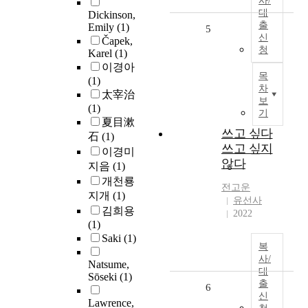
사/
대
Dickinson,
출
Emily
(1)
5
신
Čapek,
청
Karel
(1)
이경아
목
(1)
차
太宰治
보
(1)
기
夏目漱
쓰고 싶다
石
(1)
쓰고 싶지
이경미
않다
지음
(1)
개천룡
전고운
지개
(1)
유선사
김희용
2022
(1)
Saki
(1)
복
사/
Natsume,
대
Sōseki
(1)
출
6
신
Lawrence,