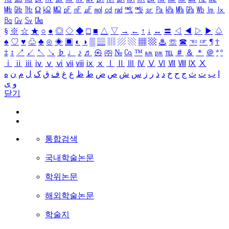
㎒
㎓
㎔
Ω
㏀
㏁
㎊
㎋
㎌
㏖
㏅
㎭
㎮
㎯
㏛
㎩
㎪
㎫
㎬
㏝
㏐
㏓
㏃
㏉
㏜
㏆
§
※
☆
★
○
●
◎
◇
◆
□
■
△
▽
→
←
↑
↓
↔
〓
◁
◀
▷
▶
♤
♠
♡
♥
♧
♣
⊙
◈
▣
◐
◑
▒
▤
▥
▨
▧
▦
▩
♨
☏
☎
☜
☞
¶
†
‡
↕
↗
↙
↖
↘
♭
♩
♪
♬
㉿
㈜
№
㏇
™
㏂
㏘
℡
＃
＆
＊
＠
ª
º
ⅰ
ⅱ
ⅲ
ⅳ
ⅴ
ⅵ
ⅶ
ⅷ
ⅸ
ⅹ
Ⅰ
Ⅱ
Ⅲ
Ⅳ
Ⅴ
Ⅵ
Ⅶ
Ⅷ
Ⅸ
Ⅹ
ا
ب
ت
ث
ج
ح
خ
د
ذ
ر
ز
س
ش
ص
ض
ط
ظ
ع
غ
ف
ق
ک
ل
م
ن
ه
و
ی
닫기
통합검색
국내학술논문
학위논문
해외학술논문
학술지