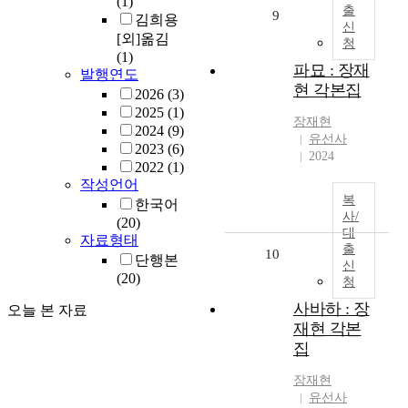
(1)
출
9
김희용
신
[외]옮김
청
(1)
파묘 : 장재
발행연도
현 각본집
2026
(3)
2025
(1)
장재현
2024
(9)
유선사
2023
(6)
2024
2022
(1)
작성언어
복
한국어
사/
(20)
대
자료형태
출
10
단행본
신
(20)
청
사바하 : 장
오늘 본 자료
재현 각본
집
장재현
유선사