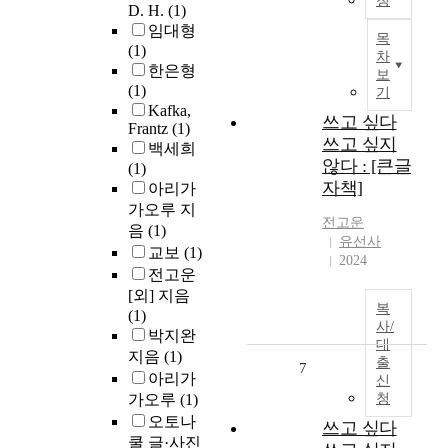
청
D. H.
(1)
임대형
목
(1)
차
한은형
보
(1)
기
Kafka,
쓰고 싶다
Frantz
(1)
쓰고 싶지
백세희
않다 : [큰글
(1)
자책]
아리가
가오루 지
전고운
음
(1)
유선사
교보
(1)
2024
전고운
[외] 지음
복
(1)
사/
박지완
대
지음
(1)
출
7
아리가
신
가오루
(1)
청
오토나
쓰고 싶다
쿨 글·사진