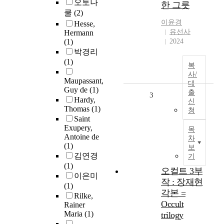
오토나
한 그릇
쿨
(2)
이윤경
Hesse,
유선사
Hermann
(1)
2024
박경리
(1)
복
사/
Maupassant,
대
Guy de
(1)
출
3
Hardy,
신
Thomas
(1)
청
Saint
Exupery,
목
Antoine de
차
(1)
보
김연경
기
(1)
오컬트 3부
이은미
작 : 장재현
(1)
각본 =
Rilke,
Occult
Rainer
Maria
(1)
trilogy