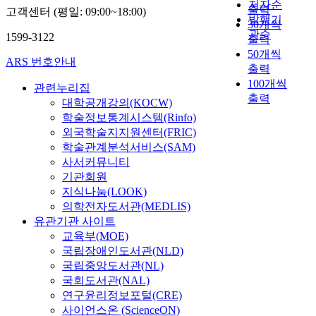
저자순
출력
고객센터 (평일: 09:00~18:00)
발행기
30개씩
관순
1599-3122
출력
50개씩
ARS 번호안내
출력
100개씩
관련누리집
출력
대학공개강의(KOCW)
학술정보통계시스템(Rinfo)
외국학술지지원센터(FRIC)
학술관계분석서비스(SAM)
사서커뮤니티
기관회원
지식나눔(LOOK)
의학전자도서관(MEDLIS)
유관기관 사이트
교육부(MOE)
국립장애인도서관(NLD)
국립중앙도서관(NL)
국회도서관(NAL)
연구윤리정보포털(CRE)
사이언스온 (ScienceON)