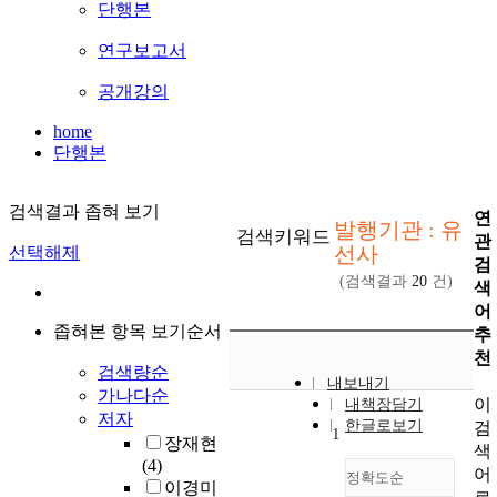
단행본
연구보고서
공개강의
home
단행본
검색결과 좁혀 보기
연
발행기관 : 유
검색키워드
관
선사
선택해제
검
(검색결과
20
건)
색
어
좁혀본 항목 보기순서
추
천
검색량순
내보내기
가나다순
이
내책장담기
저자
한글로보기
검
1
장재현
색
(4)
어
정확도순
이경미