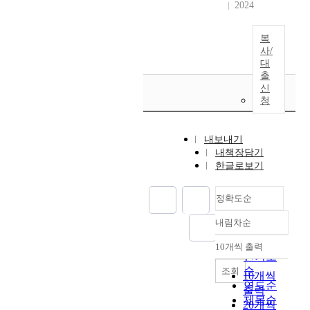
2024
복
사/
대
출
신
청
내보내기
내책장담기
한글로보기
정확도순
내림차순
정확도
순
10개씩 출력
내림차순
인기도
순
조회
10개씩
연도순
출력
제목순
20개씩