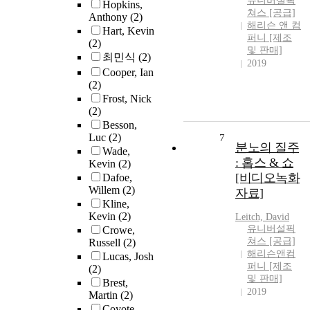
유니버설픽
Hopkins,
쳐스 [공급]
Anthony
(2)
해리슨 앤 컴
Hart, Kevin
퍼니 [제조
(2)
및 판매]
최민식
(2)
2019
Cooper, Ian
(2)
Frost, Nick
(2)
Besson,
Luc
(2)
7
분노의 질주
Wade,
: 홉스 & 쇼
Kevin
(2)
[비디오녹화
Dafoe,
Willem
(2)
자료]
Kline,
Kevin
(2)
Leitch, David
유니버설픽
Crowe,
쳐스 [공급]
Russell
(2)
해리슨앤컴
Lucas, Josh
퍼니 [제조
(2)
및 판매]
Brest,
2019
Martin
(2)
Coyote,