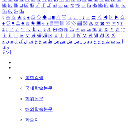
㎒
㎓
㎔
Ω
㏀
㏁
㎊
㎋
㎌
㏖
㏅
㎭
㎮
㎯
㏛
㎩
㎪
㎫
㎬
㏝
㏐
㏓
㏃
㏉
㏜
㏆
§
※
☆
★
○
●
◎
◇
◆
□
■
△
▽
→
←
↑
↓
↔
〓
◁
◀
▷
▶
♤
♠
♡
♥
♧
♣
⊙
◈
▣
◐
◑
▒
▤
▥
▨
▧
▦
▩
♨
☏
☎
☜
☞
¶
†
‡
↕
↗
↙
↖
↘
♭
♩
♪
♬
㉿
㈜
№
㏇
™
㏂
㏘
℡
＃
＆
＊
＠
ª
º
ⅰ
ⅱ
ⅲ
ⅳ
ⅴ
ⅵ
ⅶ
ⅷ
ⅸ
ⅹ
Ⅰ
Ⅱ
Ⅲ
Ⅳ
Ⅴ
Ⅵ
Ⅶ
Ⅷ
Ⅸ
Ⅹ
ا
ب
ت
ث
ج
ح
خ
د
ذ
ر
ز
س
ش
ص
ض
ط
ظ
ع
غ
ف
ق
ک
ل
م
ن
ه
و
ی
닫기
통합검색
국내학술논문
학위논문
해외학술논문
학술지