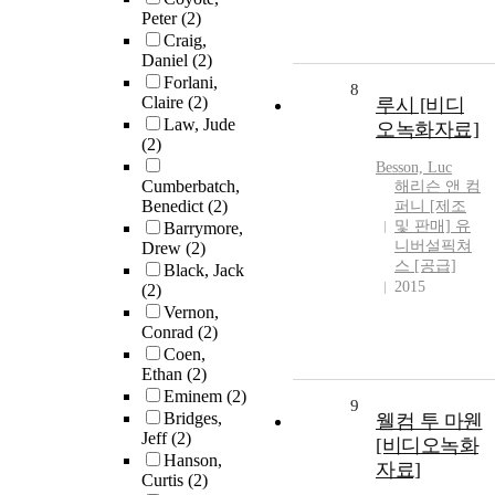
Peter
(2)
Craig,
Daniel
(2)
Forlani,
8
Claire
(2)
루시 [비디
Law, Jude
오녹화자료]
(2)
Besson, Luc
Cumberbatch,
해리슨 앤 컴
Benedict
(2)
퍼니 [제조
및 판매] 유
Barrymore,
니버설픽쳐
Drew
(2)
스 [공급]
Black, Jack
2015
(2)
Vernon,
Conrad
(2)
Coen,
Ethan
(2)
Eminem
(2)
9
Bridges,
웰컴 투 마웬
Jeff
(2)
[비디오녹화
Hanson,
자료]
Curtis
(2)