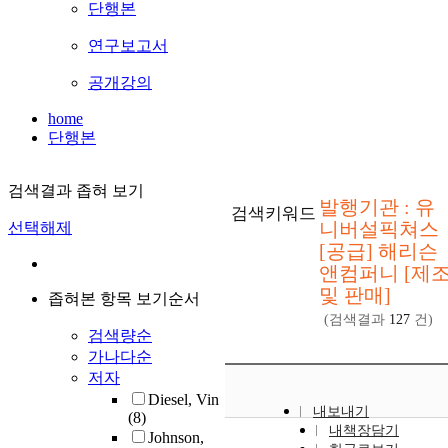
단행본
연구보고서
공개강의
home
단행본
검색결과 좁혀 보기
발행기관 : 유
검색키워드
니버설픽쳐스
선택해제
[공급] 해리슨
앤컴퍼니 [제
및 판매]
좁혀본 항목 보기순서
(검색결과
127
건)
검색량순
가나다순
저자
Diesel, Vin
내보내기
(8)
내책장담기
Johnson,