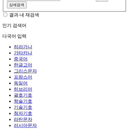
상세검색
결과 내 재검색
인기 검색어
다국어 입력
히라가나
가타카나
중국어
한글고어
그리스문자
프랑스어
독일어
히브리어
괄호기호
학술기호
기술기호
첨자기호
라틴문자
러시아문자