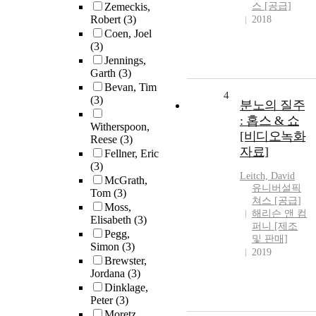
Zemeckis,
스 [공급]
Robert
(3)
2018
Coen, Joel
(3)
Jennings,
Garth
(3)
Bevan, Tim
4
(3)
분노의 질주
: 홉스 & 쇼
Witherspoon,
[비디오녹화
Reese
(3)
자료]
Fellner, Eric
(3)
Leitch, David
McGrath,
유니버설픽
Tom
(3)
쳐스 [공급]
Moss,
해리슨 앤 컴
Elisabeth
(3)
퍼니 [제조
Pegg,
및 판매]
Simon
(3)
2019
Brewster,
Jordana
(3)
Dinklage,
Peter
(3)
Moretz,