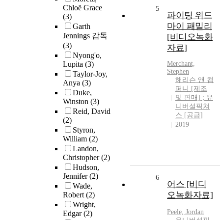
Chloë Grace
5
파이팅 위드
(3)
마이 패밀리
Garth
Jennings 감독
[비디오녹화
(3)
자료]
Nyong'o,
Lupita
(3)
Merchant,
Stephen
Taylor-Joy,
해리슨 앤 컴
Anya
(3)
퍼니 [제조
Duke,
및 판매] ; 유
Winston
(3)
니버설픽쳐
Reid, David
스 [공급]
(2)
2019
Styron,
William
(2)
Landon,
Christopher
(2)
Hudson,
Jennifer
(2)
6
어스 [비디
Wade,
오녹화자료]
Robert
(2)
Wright,
Peele, Jordan
Edgar
(2)