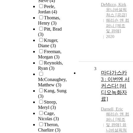
Steve
(4)
DeMicco, Kirk
Peele,
유니버설픽
Jordan
(4)
쳐스 [공급]
Thomas,
해리슨 앤 컴
Henry
(3)
퍼니 [제조
Pitt, Brad
및 판매]
(3)
2020
Kruger,
Diane
(3)
Freeman,
Morgan
(3)
Reynolds,
Ryan
(3)
3
마다가스카
3 : 이번엔 서
McConaughey,
Matthew
(3)
커스다! [비
Kang, Sung
디오녹화자
(3)
료]
Streep,
Meryl
(3)
Darnell, Eric
Cage,
해리슨 앤 컴
Nicolas
(3)
퍼니 [제조
Theron,
및 판매] 유
Charlize
(3)
니버설픽쳐