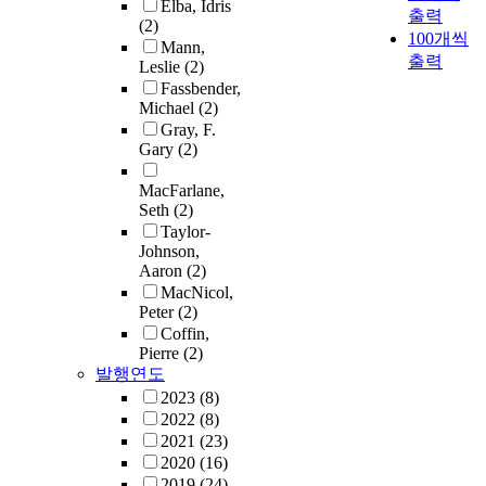
Elba, Idris
출력
(2)
100개씩
Mann,
출력
Leslie
(2)
Fassbender,
Michael
(2)
Gray, F.
Gary
(2)
MacFarlane,
Seth
(2)
Taylor-
Johnson,
Aaron
(2)
MacNicol,
Peter
(2)
Coffin,
Pierre
(2)
발행연도
2023
(8)
2022
(8)
2021
(23)
2020
(16)
2019
(24)