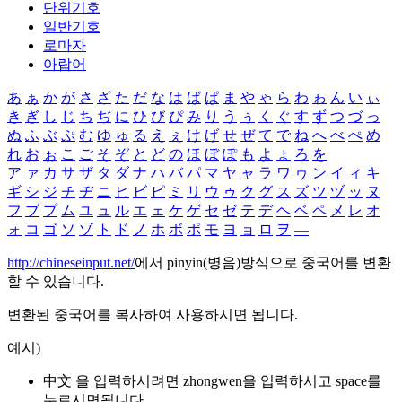
단위기호
일반기호
로마자
아랍어
あ
ぁ
か
が
さ
ざ
た
だ
な
は
ば
ぱ
ま
や
ゃ
ら
わ
ゎ
ん
い
ぃ
き
ぎ
し
じ
ち
ぢ
に
ひ
び
ぴ
み
り
う
ぅ
く
ぐ
す
ず
つ
づ
っ
ぬ
ふ
ぶ
ぷ
む
ゆ
ゅ
る
え
ぇ
け
げ
せ
ぜ
て
で
ね
へ
べ
ぺ
め
れ
お
ぉ
こ
ご
そ
ぞ
と
ど
の
ほ
ぼ
ぽ
も
よ
ょ
ろ
を
ア
ァ
カ
サ
ザ
タ
ダ
ナ
ハ
バ
パ
マ
ヤ
ャ
ラ
ワ
ヮ
ン
イ
ィ
キ
ギ
シ
ジ
チ
ヂ
ニ
ヒ
ビ
ピ
ミ
リ
ウ
ゥ
ク
グ
ス
ズ
ツ
ヅ
ッ
ヌ
フ
ブ
プ
ム
ユ
ュ
ル
エ
ェ
ケ
ゲ
セ
ゼ
テ
デ
ヘ
ベ
ペ
メ
レ
オ
ォ
コ
ゴ
ソ
ゾ
ト
ド
ノ
ホ
ボ
ポ
モ
ヨ
ョ
ロ
ヲ
―
http://chineseinput.net/
에서 pinyin(병음)방식으로 중국어를 변환
할 수 있습니다.
변환된 중국어를 복사하여 사용하시면 됩니다.
예시)
中文 을 입력하시려면
zhongwen
을 입력하시고 space를
누르시면됩니다.