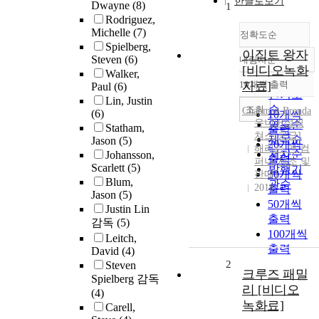
한글로보기
Dwayne
(8)
1
Rodriguez,
Michelle
(7)
정확도순
Spielberg,
이집트 왕자
Steven
(6)
내림차순
정확도
[비디오녹화
Walker,
순
10개씩 출력
자료]
Paul
(6)
내림차순
인기도
Lin, Justin
순
조회
Chapman,Brenda
(6)
10개씩
유니버설픽
연도순
Statham,
출력
쳐스[공급]
제목순
Jason
(5)
20개씩
해리슨 앤 컴
저자순
Johansson,
출력
퍼니[제조 및
Scarlett
(5)
발행기
30개씩
판매]
Blum,
관순
2018
출력
Jason
(5)
50개씩
Justin Lin
출력
감독
(5)
100개씩
Leitch,
출력
David
(4)
2
Steven
크루즈 패밀
Spielberg 감독
리 [비디오
(4)
녹화료]
Carell,