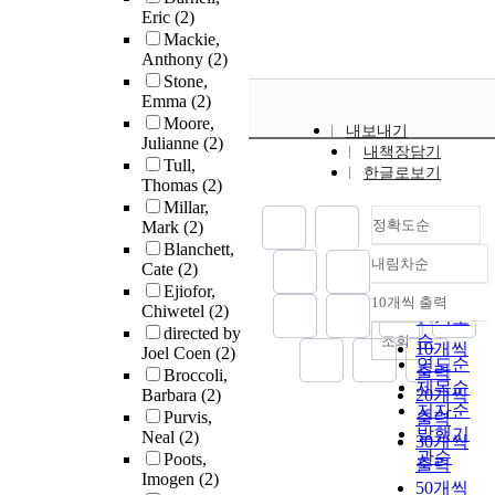
Eric
(2)
Mackie,
Anthony
(2)
Stone,
Emma
(2)
Moore,
내보내기
Julianne
(2)
내책장담기
Tull,
한글로보기
Thomas
(2)
Millar,
정확도순
Mark
(2)
Blanchett,
내림차순
Cate
(2)
정확도
Ejiofor,
순
10개씩 출력
내림차순
Chiwetel
(2)
인기도
directed by
순
조회
10개씩
Joel Coen
(2)
연도순
출력
Broccoli,
제목순
Barbara
(2)
20개씩
저자순
Purvis,
출력
발행기
Neal
(2)
30개씩
관순
Poots,
출력
Imogen
(2)
50개씩