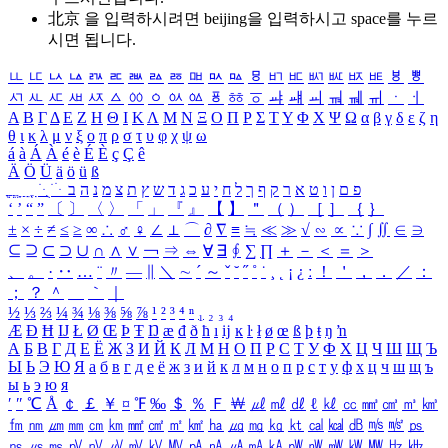
北京 을 입력하시려면
beijing
을 입력하시고 space를 누르
시면 됩니다.
ㅥ
ㅦ
ㅧ
ㅨ
ㅩ
ㅪ
ㅫ
ㅬ
ㅭ
ㅮ
ㅯ
ㅰ
ㅱ
ㅲ
ㅳ
ㅴ
ㅵ
ㅶ
ㅷ
ㅸ
ㅹ
ㅺ
ㅻ
ㅼ
ㅽ
ㅾ
ㅿ
ㆀ
ㆁ
ㆂ
ㆃ
ㆄ
ㆅ
ㆆ
ㆇ
ㆈ
ㆉ
ㆊ
ㆋ
ㆌ
ㆍ
ㆎ
Α
Β
Γ
Δ
Ε
Ζ
Η
Θ
Ι
Κ
Λ
Μ
Ν
Ξ
Ο
Π
Ρ
Σ
Τ
Υ
Φ
Χ
Ψ
Ω
α
β
γ
δ
ε
ζ
η
θ
ι
κ
λ
μ
ν
ξ
ο
π
ρ
σ
τ
υ
φ
χ
ψ
ω
á
à
Á
À
é
è
É
È
ç
Ç
ê
Ä
Ö
Ü
ä
ö
ü
ß
ְ
ֳ
ֲ
ֱ
ָ
ַ
ֵ
ֶ
ִ
ֹ
ּ
ֻ
ׂ
ׁ
ּ
ב
ה
נ
מ
צ
ת
ץ
ש
ד
ג
כ
ע
י
ח
ל
ך
ף
ק
ר
א
ט
ו
ן
ם
פ
‘
’
“
”
〔
〕
〈
〉
「
」
『
』
【
】
＂
（
）
［
］
｛
｝
±
×
÷
≠
≤
≥
∞
∴
♂
♀
∠
⊥
⌒
∂
∇
≡
≒
≪
≫
√
∽
∝
∵
∫
∬
∈
∋
⊆
⊇
⊂
⊃
∪
∩
∧
∨
￢
⇒
⇔
∀
∃
∮
∑
∏
＋
－
＜
＝
＞
、
。
·
‥
…
¨
〃
―
∥
＼
∼
´
～
ˇ
˘
˝
˚
˙
¸
˛
¡
¿
ː
！
＇
，
．
／
：
；
？
＾
＿
｀
｜
½
⅓
⅔
¼
¾
⅛
⅜
⅝
⅞
¹
²
³
⁴
ⁿ
₁
₂
₃
₄
Æ
Ð
Ħ
Ĳ
Ł
Ø
Œ
Þ
Ŧ
Ŋ
æ
đ
ð
ħ
ı
ĳ
ĸ
ŀ
ł
ø
œ
ß
þ
ŧ
ŋ
ŉ
А
Б
В
Г
Д
Е
Ё
Ж
З
И
Й
К
Л
М
Н
О
П
Р
С
Т
У
Ф
Х
Ц
Ч
Ш
Щ
Ъ
Ы
Ь
Э
Ю
Я
а
б
в
г
д
е
ё
ж
з
и
й
к
л
м
н
о
п
р
с
т
у
ф
х
ц
ч
ш
щ
ъ
ы
ь
э
ю
я
′
″
℃
Å
￠
￡
￥
¤
℉
‰
＄
％
Ｆ
￦
㎕
㎖
㎗
ℓ
㎘
㏄
㎣
㎤
㎥
㎦
㎙
㎚
㎛
㎜
㎝
㎞
㎟
㎠
㎡
㎢
㏊
㎍
㎎
㎏
㏏
㎈
㎉
㏈
㎧
㎨
㎰
㎱
㎲
㎳
㎴
㎵
㎶
㎷
㎸
㎹
㎀
㎁
㎂
㎃
㎄
㎺
㎻
㎽
㎾
㎿
㎐
㎑