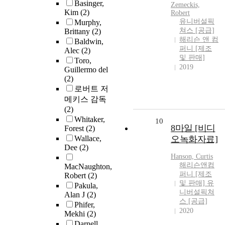
Basinger,
Zemeckis,
Kim
(2)
Robert
유니버설픽
Murphy,
쳐스 [공급]
Brittany
(2)
해리슨 앤 컴
Baldwin,
퍼니 [제조
Alec
(2)
및 판매]
Toro,
2019
Guillermo del
(2)
로버트 저
메키스 감독
(2)
Whitaker,
10
8마일 [비디
Forest
(2)
Wallace,
오녹화자료]
Dee
(2)
Hanson, Curtis
해리슨앤컴
MacNaughton,
퍼니 [제조
Robert
(2)
및 판매] 유
Pakula,
니버설픽쳐
Alan J
(2)
스 [공급]
Phifer,
2020
Mekhi
(2)
Darnell,