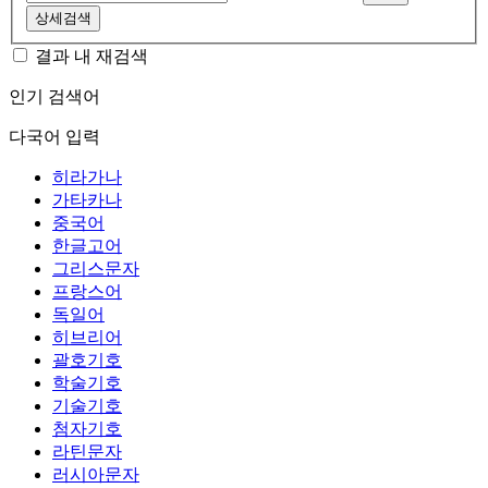
상세검색
결과 내 재검색
인기 검색어
다국어 입력
히라가나
가타카나
중국어
한글고어
그리스문자
프랑스어
독일어
히브리어
괄호기호
학술기호
기술기호
첨자기호
라틴문자
러시아문자