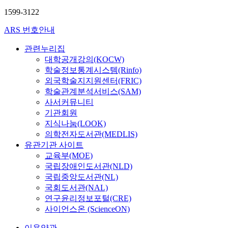
1599-3122
ARS 번호안내
관련누리집
대학공개강의(KOCW)
학술정보통계시스템(Rinfo)
외국학술지지원센터(FRIC)
학술관계분석서비스(SAM)
사서커뮤니티
기관회원
지식나눔(LOOK)
의학전자도서관(MEDLIS)
유관기관 사이트
교육부(MOE)
국립장애인도서관(NLD)
국립중앙도서관(NL)
국회도서관(NAL)
연구윤리정보포털(CRE)
사이언스온 (ScienceON)
이용약관