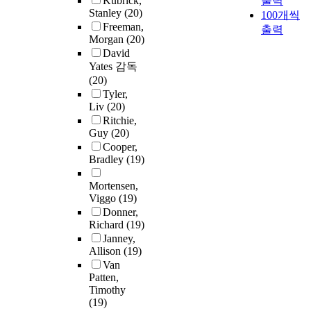
Kubrick,
출력
Stanley
(20)
100개씩
Freeman,
출력
Morgan
(20)
David
Yates 감독
(20)
Tyler,
Liv
(20)
Ritchie,
Guy
(20)
Cooper,
Bradley
(19)
Mortensen,
Viggo
(19)
Donner,
Richard
(19)
Janney,
Allison
(19)
Van
Patten,
Timothy
(19)