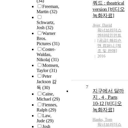
(34)
쿼드 : theatrical
Freeman,
version [비디오
Martin
(32)
녹화자료]
Schwartz,
Ayer, David
Josh
(32)
워너브러더스
Warner
엔터테인먼트
Bros.
[공급] 해리슨
Pictures
(31)
앤 컴퍼니 [제
Coster-
조 및 판매]
Waldau,
2016
Nikolaj
(31)
Momsen,
Taylor
(31)
Peter
Jackson 감
7
독
(30)
지구에서 달까
Caine,
지 . 4 , Parts
Michael
(29)
10-12 [비디오
Fiennes,
녹화자료]
Ralph
(29)
Law,
Hanks, Tom
Jude
(29)
워너브러더스
Josh