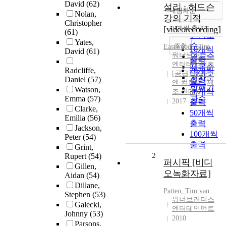
David
(62)
설리 : 허드슨
내림차순
Nolan,
정확도
강의 기적
Christopher
순
[videorecording]
10개씩 출력
내림차순
(61)
인기도
Yates,
순
조회
Eastwood, Clint
10개씩
David
(61)
워너브러더스
연도순
출력
엔터테인먼트
제목순
Radcliffe,
20개씩
[공급] 해리슨
저자순
Daniel
(57)
출력
앤 컴퍼니 [제
발행기
Watson,
30개씩
조.판매]
Emma
(57)
관순
2017
출력
Clarke,
50개씩
Emilia
(56)
출력
Jackson,
100개씩
Peter
(54)
출력
Grint,
2
Rupert
(54)
퍼시픽 [비디
Gillen,
오녹화자료]
Aidan
(54)
Dillane,
Patten, Tim van
Stephen
(53)
워너브러더스
Galecki,
엔터테인먼트
Johnny
(53)
2010
Parsons,