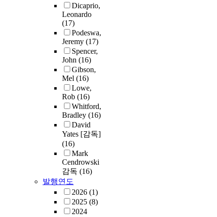
Dicaprio,
Leonardo
(17)
Podeswa,
Jeremy
(17)
Spencer,
John
(16)
Gibson,
Mel
(16)
Lowe,
Rob
(16)
Whitford,
Bradley
(16)
David
Yates [감독]
(16)
Mark
Cendrowski
감독
(16)
발행연도
2026
(1)
2025
(8)
2024