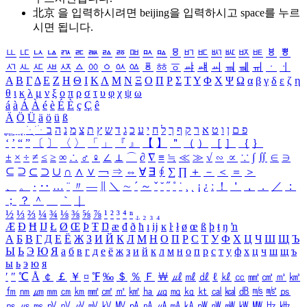
北京 을 입력하시려면
beijing
을 입력하시고 space를 누르
시면 됩니다.
ㅥ
ㅦ
ㅧ
ㅨ
ㅩ
ㅪ
ㅫ
ㅬ
ㅭ
ㅮ
ㅯ
ㅰ
ㅱ
ㅲ
ㅳ
ㅴ
ㅵ
ㅶ
ㅷ
ㅸ
ㅹ
ㅺ
ㅻ
ㅼ
ㅽ
ㅾ
ㅿ
ㆀ
ㆁ
ㆂ
ㆃ
ㆄ
ㆅ
ㆆ
ㆇ
ㆈ
ㆉ
ㆊ
ㆋ
ㆌ
ㆍ
ㆎ
Α
Β
Γ
Δ
Ε
Ζ
Η
Θ
Ι
Κ
Λ
Μ
Ν
Ξ
Ο
Π
Ρ
Σ
Τ
Υ
Φ
Χ
Ψ
Ω
α
β
γ
δ
ε
ζ
η
θ
ι
κ
λ
μ
ν
ξ
ο
π
ρ
σ
τ
υ
φ
χ
ψ
ω
á
à
Á
À
é
è
É
È
ç
Ç
ê
Ä
Ö
Ü
ä
ö
ü
ß
ְ
ֳ
ֲ
ֱ
ָ
ַ
ֵ
ֶ
ִ
ֹ
ּ
ֻ
ׂ
ׁ
ּ
ב
ה
נ
מ
צ
ת
ץ
ש
ד
ג
כ
ע
י
ח
ל
ך
ף
ק
ר
א
ט
ו
ן
ם
פ
‘
’
“
”
〔
〕
〈
〉
「
」
『
』
【
】
＂
（
）
［
］
｛
｝
±
×
÷
≠
≤
≥
∞
∴
♂
♀
∠
⊥
⌒
∂
∇
≡
≒
≪
≫
√
∽
∝
∵
∫
∬
∈
∋
⊆
⊇
⊂
⊃
∪
∩
∧
∨
￢
⇒
⇔
∀
∃
∮
∑
∏
＋
－
＜
＝
＞
、
。
·
‥
…
¨
〃
―
∥
＼
∼
´
～
ˇ
˘
˝
˚
˙
¸
˛
¡
¿
ː
！
＇
，
．
／
：
；
？
＾
＿
｀
｜
½
⅓
⅔
¼
¾
⅛
⅜
⅝
⅞
¹
²
³
⁴
ⁿ
₁
₂
₃
₄
Æ
Ð
Ħ
Ĳ
Ł
Ø
Œ
Þ
Ŧ
Ŋ
æ
đ
ð
ħ
ı
ĳ
ĸ
ŀ
ł
ø
œ
ß
þ
ŧ
ŋ
ŉ
А
Б
В
Г
Д
Е
Ё
Ж
З
И
Й
К
Л
М
Н
О
П
Р
С
Т
У
Ф
Х
Ц
Ч
Ш
Щ
Ъ
Ы
Ь
Э
Ю
Я
а
б
в
г
д
е
ё
ж
з
и
й
к
л
м
н
о
п
р
с
т
у
ф
х
ц
ч
ш
щ
ъ
ы
ь
э
ю
я
′
″
℃
Å
￠
￡
￥
¤
℉
‰
＄
％
Ｆ
￦
㎕
㎖
㎗
ℓ
㎘
㏄
㎣
㎤
㎥
㎦
㎙
㎚
㎛
㎜
㎝
㎞
㎟
㎠
㎡
㎢
㏊
㎍
㎎
㎏
㏏
㎈
㎉
㏈
㎧
㎨
㎰
㎱
㎲
㎳
㎴
㎵
㎶
㎷
㎸
㎹
㎀
㎁
㎂
㎃
㎄
㎺
㎻
㎽
㎾
㎿
㎐
㎑