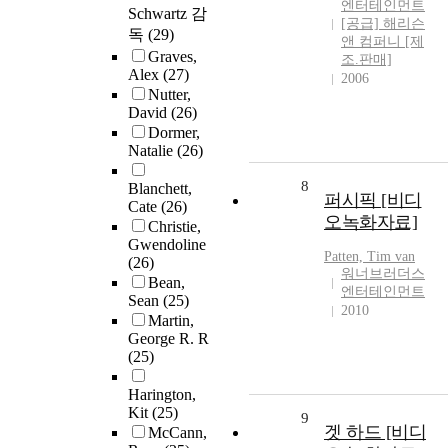
엔터테인먼트
Schwartz 감
[공급] 해리슨
독
(29)
앤 컴퍼니 [제
Graves,
조.판매]
Alex
(27)
2006
Nutter,
David
(26)
Dormer,
Natalie
(26)
8
Blanchett,
퍼시픽 [비디
Cate
(26)
오녹화자료]
Christie,
Gwendoline
Patten, Tim van
(26)
워너브러더스
Bean,
엔터테인먼트
Sean
(25)
2010
Martin,
George R. R
(25)
Harington,
Kit
(25)
9
겟 하드 [비디
McCann,