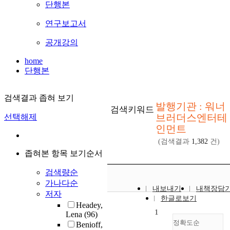
단행본
연구보고서
공개강의
home
단행본
검색결과 좁혀 보기
발행기관 : 워너
검색키워드
브러더스엔터테
선택해제
인먼트
(검색결과
1,382
건)
좁혀본 항목 보기순서
검색량순
가나다순
내보내기
내책장담
저자
한글로보기
Headey,
1
Lena
(96)
정확도순
Benioff,