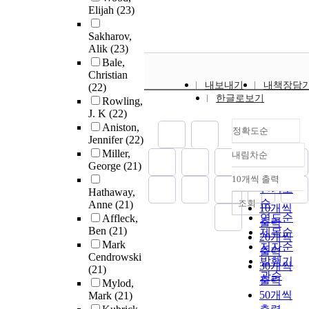
Elijah
(23)
Sakharov,
Alik
(23)
Bale,
Christian
내보내기
내책장담
(22)
한글로보기
Rowling,
J. K
(22)
Aniston,
정확도순
Jennifer
(22)
Miller,
내림차순
정확도
George
(21)
순
10개씩 출력
내림차순
인기도
Hathaway,
순
조회
Anne
(21)
10개씩
연도순
Affleck,
출력
Ben
(21)
제목순
20개씩
Mark
저자순
출력
Cendrowski
발행기
30개씩
(21)
관순
출력
Mylod,
50개씩
Mark
(21)