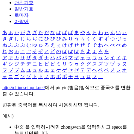
단위기호
일반기호
로마자
아랍어
あ
ぁ
か
が
さ
ざ
た
だ
な
は
ば
ぱ
ま
や
ゃ
ら
わ
ゎ
ん
い
ぃ
き
ぎ
し
じ
ち
ぢ
に
ひ
び
ぴ
み
り
う
ぅ
く
ぐ
す
ず
つ
づ
っ
ぬ
ふ
ぶ
ぷ
む
ゆ
ゅ
る
え
ぇ
け
げ
せ
ぜ
て
で
ね
へ
べ
ぺ
め
れ
お
ぉ
こ
ご
そ
ぞ
と
ど
の
ほ
ぼ
ぽ
も
よ
ょ
ろ
を
ア
ァ
カ
サ
ザ
タ
ダ
ナ
ハ
バ
パ
マ
ヤ
ャ
ラ
ワ
ヮ
ン
イ
ィ
キ
ギ
シ
ジ
チ
ヂ
ニ
ヒ
ビ
ピ
ミ
リ
ウ
ゥ
ク
グ
ス
ズ
ツ
ヅ
ッ
ヌ
フ
ブ
プ
ム
ユ
ュ
ル
エ
ェ
ケ
ゲ
セ
ゼ
テ
デ
ヘ
ベ
ペ
メ
レ
オ
ォ
コ
ゴ
ソ
ゾ
ト
ド
ノ
ホ
ボ
ポ
モ
ヨ
ョ
ロ
ヲ
―
http://chineseinput.net/
에서 pinyin(병음)방식으로 중국어를 변환
할 수 있습니다.
변환된 중국어를 복사하여 사용하시면 됩니다.
예시)
中文 을 입력하시려면
zhongwen
을 입력하시고 space를
누르시면됩니다.