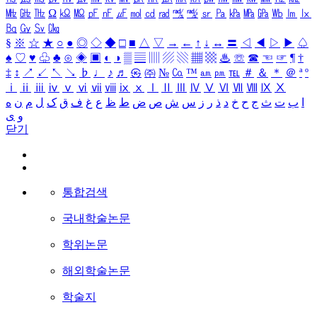
㎒
㎓
㎔
Ω
㏀
㏁
㎊
㎋
㎌
㏖
㏅
㎭
㎮
㎯
㏛
㎩
㎪
㎫
㎬
㏝
㏐
㏓
㏃
㏉
㏜
㏆
§
※
☆
★
○
●
◎
◇
◆
□
■
△
▽
→
←
↑
↓
↔
〓
◁
◀
▷
▶
♤
♠
♡
♥
♧
♣
⊙
◈
▣
◐
◑
▒
▤
▥
▨
▧
▦
▩
♨
☏
☎
☜
☞
¶
†
‡
↕
↗
↙
↖
↘
♭
♩
♪
♬
㉿
㈜
№
㏇
™
㏂
㏘
℡
＃
＆
＊
＠
ª
º
ⅰ
ⅱ
ⅲ
ⅳ
ⅴ
ⅵ
ⅶ
ⅷ
ⅸ
ⅹ
Ⅰ
Ⅱ
Ⅲ
Ⅳ
Ⅴ
Ⅵ
Ⅶ
Ⅷ
Ⅸ
Ⅹ
ا
ب
ت
ث
ج
ح
خ
د
ذ
ر
ز
س
ش
ص
ض
ط
ظ
ع
غ
ف
ق
ک
ل
م
ن
ه
و
ی
닫기
통합검색
국내학술논문
학위논문
해외학술논문
학술지