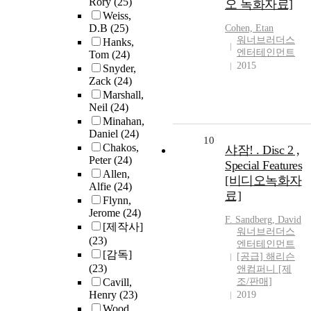
Rory
(25)
오 녹화자료]
Weiss,
D.B
(25)
Cohen, Etan
워너브러더스
Hanks,
엔터테인먼트
Tom
(24)
2015
Snyder,
Zack
(24)
Marshall,
Neil
(24)
Minahan,
Daniel
(24)
10
Chakos,
샤잠! . Disc 2 ,
Peter
(24)
Special Features
Allen,
[비디오녹화자
Alfie
(24)
료]
Flynn,
Jerome
(24)
F. Sandberg, David
[제작사]
워너브러더스
(23)
엔터테인먼트
[감독]
[공급] 해리슨
(23)
앤컴퍼니 [제
Cavill,
조/판매]
Henry
(23)
2019
Wood,