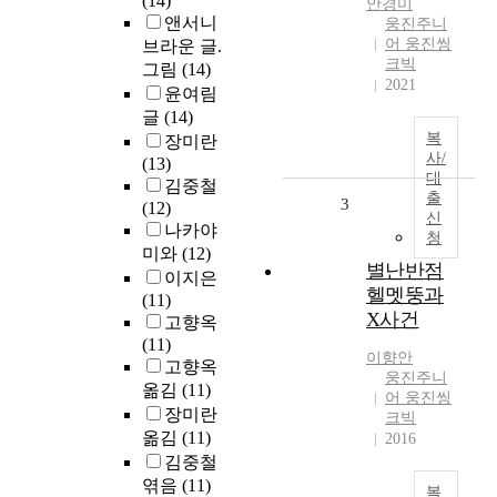
(14)
안경미
앤서니
웅진주니
어 웅진씽
브라운 글.
크빅
그림
(14)
2021
윤여림
글
(14)
복
장미란
사/
(13)
대
김중철
출
3
(12)
신
나카야
청
미와
(12)
별난반점
이지은
헬멧뚱과
(11)
X사건
고향옥
(11)
이향안
고향옥
웅진주니
옮김
(11)
어 웅진씽
장미란
크빅
옮김
(11)
2016
김중철
엮음
(11)
복