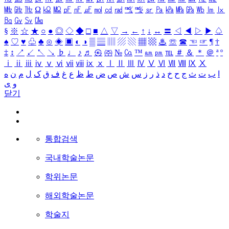
㎒
㎓
㎔
Ω
㏀
㏁
㎊
㎋
㎌
㏖
㏅
㎭
㎮
㎯
㏛
㎩
㎪
㎫
㎬
㏝
㏐
㏓
㏃
㏉
㏜
㏆
§
※
☆
★
○
●
◎
◇
◆
□
■
△
▽
→
←
↑
↓
↔
〓
◁
◀
▷
▶
♤
♠
♡
♥
♧
♣
⊙
◈
▣
◐
◑
▒
▤
▥
▨
▧
▦
▩
♨
☏
☎
☜
☞
¶
†
‡
↕
↗
↙
↖
↘
♭
♩
♪
♬
㉿
㈜
№
㏇
™
㏂
㏘
℡
＃
＆
＊
＠
ª
º
ⅰ
ⅱ
ⅲ
ⅳ
ⅴ
ⅵ
ⅶ
ⅷ
ⅸ
ⅹ
Ⅰ
Ⅱ
Ⅲ
Ⅳ
Ⅴ
Ⅵ
Ⅶ
Ⅷ
Ⅸ
Ⅹ
ا
ب
ت
ث
ج
ح
خ
د
ذ
ر
ز
س
ش
ص
ض
ط
ظ
ع
غ
ف
ق
ک
ل
م
ن
ه
و
ی
닫기
통합검색
국내학술논문
학위논문
해외학술논문
학술지