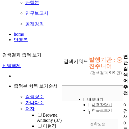
단행본
연구보고서
공개강의
home
단행본
검색결과 좁혀 보기
연
발행기관 : 웅
검색키워드
관
진주니어
선택해제
검
(검색결과
919
건)
색
어
좁혀본 항목 보기순서
추
천
검색량순
내보내기
가나다순
이
내책장담기
저자
한글로보기
검
1
Browne,
색
Anthony
(37)
어
정확도순
이현경