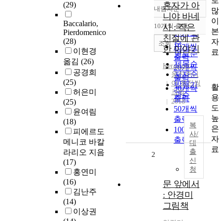
로
(29)
혼자가 아
내림차순
많
정확도
니야 바네
이
순
Baccalario,
10개씩 출력
사 : 작은
내림차순
본
Pierdomenico
인기도
친절에 관
(28)
자
순
조회
10개씩
한 이야기
이현경
료
연도순
출력
옮김
(26)
제목순
Kerascoët
20개씩
공경희
저자순
웅진주니
출력
(25)
어 웅진씽
발행기
활
30개씩
허은미
크빅
관순
용
출력
(25)
2018
도
50개씩
윤여림
높
출력
(18)
복
은
100개씩
피에르도
사/
자
출력
메니코 바칼
대
료
라리오 지음
출
2
신
(17)
청
홍연미
(16)
문 앞에서
김난주
: 안경미
(14)
그림책
이상권