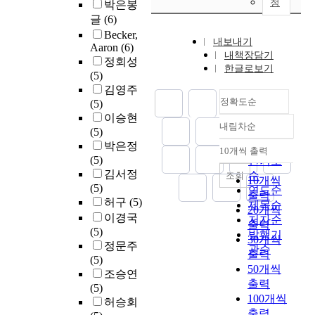
청
박은봉
글
(6)
Becker,
내보내기
Aaron
(6)
내책장담기
정회성
한글로보기
(5)
김영주
정확도순
(5)
이승현
내림차순
정확도
(5)
박은정
순
10개씩 출력
내림차순
(5)
인기도
김서정
순
조회
10개씩
(5)
연도순
출력
허구
(5)
제목순
20개씩
이경국
저자순
출력
(5)
발행기
30개씩
정문주
관순
출력
(5)
50개씩
조승연
출력
(5)
100개씩
허승회
출력