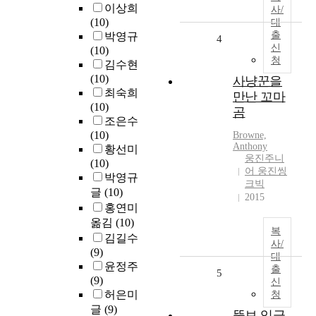
이상희
사/
(10)
대
출
박영규
4
신
(10)
청
김수현
(10)
사냥꾼을
최숙희
만난 꼬마
(10)
곰
조은수
(10)
Browne,
Anthony
황선미
웅진주니
(10)
어 웅진씽
박영규
크빅
글
(10)
2015
홍연미
옮김
(10)
복
김길수
사/
(9)
대
윤정주
출
5
(9)
신
허은미
청
글
(9)
뚱보 임금