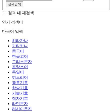
상세검색
결과 내 재검색
인기 검색어
다국어 입력
히라가나
가타카나
중국어
한글고어
그리스문자
프랑스어
독일어
히브리어
괄호기호
학술기호
기술기호
첨자기호
라틴문자
러시아문자