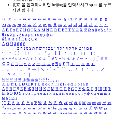
北京 을 입력하시려면
beijing
을 입력하시고 space를 누르
시면 됩니다.
ㅥ
ㅦ
ㅧ
ㅨ
ㅩ
ㅪ
ㅫ
ㅬ
ㅭ
ㅮ
ㅯ
ㅰ
ㅱ
ㅲ
ㅳ
ㅴ
ㅵ
ㅶ
ㅷ
ㅸ
ㅹ
ㅺ
ㅻ
ㅼ
ㅽ
ㅾ
ㅿ
ㆀ
ㆁ
ㆂ
ㆃ
ㆄ
ㆅ
ㆆ
ㆇ
ㆈ
ㆉ
ㆊ
ㆋ
ㆌ
ㆍ
ㆎ
Α
Β
Γ
Δ
Ε
Ζ
Η
Θ
Ι
Κ
Λ
Μ
Ν
Ξ
Ο
Π
Ρ
Σ
Τ
Υ
Φ
Χ
Ψ
Ω
α
β
γ
δ
ε
ζ
η
θ
ι
κ
λ
μ
ν
ξ
ο
π
ρ
σ
τ
υ
φ
χ
ψ
ω
á
à
Á
À
é
è
É
È
ç
Ç
ê
Ä
Ö
Ü
ä
ö
ü
ß
ְ
ֳ
ֲ
ֱ
ָ
ַ
ֵ
ֶ
ִ
ֹ
ּ
ֻ
ׂ
ׁ
ּ
ב
ה
נ
מ
צ
ת
ץ
ש
ד
ג
כ
ע
י
ח
ל
ך
ף
ק
ר
א
ט
ו
ן
ם
פ
‘
’
“
”
〔
〕
〈
〉
「
」
『
』
【
】
＂
（
）
［
］
｛
｝
±
×
÷
≠
≤
≥
∞
∴
♂
♀
∠
⊥
⌒
∂
∇
≡
≒
≪
≫
√
∽
∝
∵
∫
∬
∈
∋
⊆
⊇
⊂
⊃
∪
∩
∧
∨
￢
⇒
⇔
∀
∃
∮
∑
∏
＋
－
＜
＝
＞
、
。
·
‥
…
¨
〃
―
∥
＼
∼
´
～
ˇ
˘
˝
˚
˙
¸
˛
¡
¿
ː
！
＇
，
．
／
：
；
？
＾
＿
｀
｜
½
⅓
⅔
¼
¾
⅛
⅜
⅝
⅞
¹
²
³
⁴
ⁿ
₁
₂
₃
₄
Æ
Ð
Ħ
Ĳ
Ł
Ø
Œ
Þ
Ŧ
Ŋ
æ
đ
ð
ħ
ı
ĳ
ĸ
ŀ
ł
ø
œ
ß
þ
ŧ
ŋ
ŉ
А
Б
В
Г
Д
Е
Ё
Ж
З
И
Й
К
Л
М
Н
О
П
Р
С
Т
У
Ф
Х
Ц
Ч
Ш
Щ
Ъ
Ы
Ь
Э
Ю
Я
а
б
в
г
д
е
ё
ж
з
и
й
к
л
м
н
о
п
р
с
т
у
ф
х
ц
ч
ш
щ
ъ
ы
ь
э
ю
я
′
″
℃
Å
￠
￡
￥
¤
℉
‰
＄
％
Ｆ
￦
㎕
㎖
㎗
ℓ
㎘
㏄
㎣
㎤
㎥
㎦
㎙
㎚
㎛
㎜
㎝
㎞
㎟
㎠
㎡
㎢
㏊
㎍
㎎
㎏
㏏
㎈
㎉
㏈
㎧
㎨
㎰
㎱
㎲
㎳
㎴
㎵
㎶
㎷
㎸
㎹
㎀
㎁
㎂
㎃
㎄
㎺
㎻
㎽
㎾
㎿
㎐
㎑