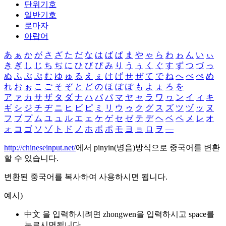
단위기호
일반기호
로마자
아랍어
あ
ぁ
か
が
さ
ざ
た
だ
な
は
ば
ぱ
ま
や
ゃ
ら
わ
ゎ
ん
い
ぃ
き
ぎ
し
じ
ち
ぢ
に
ひ
び
ぴ
み
り
う
ぅ
く
ぐ
す
ず
つ
づ
っ
ぬ
ふ
ぶ
ぷ
む
ゆ
ゅ
る
え
ぇ
け
げ
せ
ぜ
て
で
ね
へ
べ
ぺ
め
れ
お
ぉ
こ
ご
そ
ぞ
と
ど
の
ほ
ぼ
ぽ
も
よ
ょ
ろ
を
ア
ァ
カ
サ
ザ
タ
ダ
ナ
ハ
バ
パ
マ
ヤ
ャ
ラ
ワ
ヮ
ン
イ
ィ
キ
ギ
シ
ジ
チ
ヂ
ニ
ヒ
ビ
ピ
ミ
リ
ウ
ゥ
ク
グ
ス
ズ
ツ
ヅ
ッ
ヌ
フ
ブ
プ
ム
ユ
ュ
ル
エ
ェ
ケ
ゲ
セ
ゼ
テ
デ
ヘ
ベ
ペ
メ
レ
オ
ォ
コ
ゴ
ソ
ゾ
ト
ド
ノ
ホ
ボ
ポ
モ
ヨ
ョ
ロ
ヲ
―
http://chineseinput.net/
에서 pinyin(병음)방식으로 중국어를 변환
할 수 있습니다.
변환된 중국어를 복사하여 사용하시면 됩니다.
예시)
中文 을 입력하시려면
zhongwen
을 입력하시고 space를
누르시면됩니다.