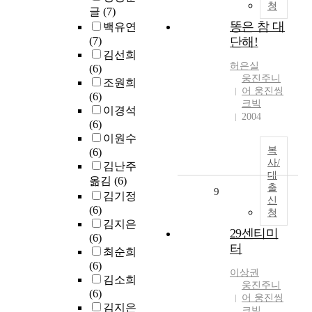
청
글
(7)
똥은 참 대
백유연
(7)
단해!
김선희
허은실
(6)
웅진주니
조원희
어 웅진씽
(6)
크빅
이경석
2004
(6)
이원수
복
(6)
사/
김난주
대
옮김
(6)
출
9
김기정
신
(6)
청
김지은
29센티미
(6)
터
최순희
(6)
이상권
김소희
웅진주니
(6)
어 웅진씽
김지은
크빅