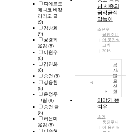
피에르도
님 세종의
메니코 바칼
긁적긁적
라리오 글
말놀이
(9)
강방화
조은수
(9)
웅진주니
공경희
어 웅진씽
크빅
옮김
(8)
2016
이원우
(8)
김진화
복
(8)
사/
송언
(8)
대
출
강응천
6
신
(8)
청
윤정주
이야기 똥
그림
(8)
여우
송언 글
(8)
송언
허은미
웅진주니
옮김
(8)
어 웅진씽
이수현