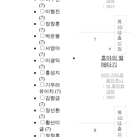
크빅
(7)
2021
이형진
(7)
복
정창훈
사/
(7)
대
박은봉
출
7
(7)
신
서영아
청
(7)
호야의 썰
이광익
매타기
(7)
홍성지
아만 기미코
(7)
웅진주니
기무라
어 웅진씽
유이치
(7)
크빅
2003
김향금
(7)
장선환
복
(7)
사/
황선미
대
글
(7)
출
8
신
정창훈