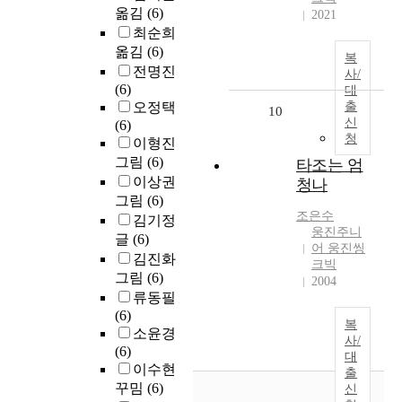
옮김
(6)
2021
최순희
옮김
(6)
복
전명진
사/
(6)
대
오정택
출
10
신
(6)
청
이형진
그림
(6)
타조는 엄
이상권
청나
그림
(6)
조은수
김기정
웅진주니
글
(6)
어 웅진씽
김진화
크빅
그림
(6)
2004
류동필
(6)
복
소윤경
사/
(6)
대
이수현
출
꾸밈
(6)
신