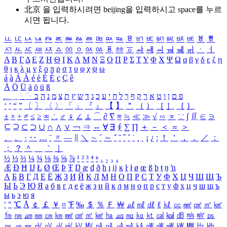
北京 을 입력하시려면
beijing
을 입력하시고 space를 누르
시면 됩니다.
ㅥ
ㅦ
ㅧ
ㅨ
ㅩ
ㅪ
ㅫ
ㅬ
ㅭ
ㅮ
ㅯ
ㅰ
ㅱ
ㅲ
ㅳ
ㅴ
ㅵ
ㅶ
ㅷ
ㅸ
ㅹ
ㅺ
ㅻ
ㅼ
ㅽ
ㅾ
ㅿ
ㆀ
ㆁ
ㆂ
ㆃ
ㆄ
ㆅ
ㆆ
ㆇ
ㆈ
ㆉ
ㆊ
ㆋ
ㆌ
ㆍ
ㆎ
Α
Β
Γ
Δ
Ε
Ζ
Η
Θ
Ι
Κ
Λ
Μ
Ν
Ξ
Ο
Π
Ρ
Σ
Τ
Υ
Φ
Χ
Ψ
Ω
α
β
γ
δ
ε
ζ
η
θ
ι
κ
λ
μ
ν
ξ
ο
π
ρ
σ
τ
υ
φ
χ
ψ
ω
á
à
Á
À
é
è
É
È
ç
Ç
ê
Ä
Ö
Ü
ä
ö
ü
ß
ְ
ֳ
ֲ
ֱ
ָ
ַ
ֵ
ֶ
ִ
ֹ
ּ
ֻ
ׂ
ׁ
ּ
ב
ה
נ
מ
צ
ת
ץ
ש
ד
ג
כ
ע
י
ח
ל
ך
ף
ק
ר
א
ט
ו
ן
ם
פ
‘
’
“
”
〔
〕
〈
〉
「
」
『
』
【
】
＂
（
）
［
］
｛
｝
±
×
÷
≠
≤
≥
∞
∴
♂
♀
∠
⊥
⌒
∂
∇
≡
≒
≪
≫
√
∽
∝
∵
∫
∬
∈
∋
⊆
⊇
⊂
⊃
∪
∩
∧
∨
￢
⇒
⇔
∀
∃
∮
∑
∏
＋
－
＜
＝
＞
、
。
·
‥
…
¨
〃
―
∥
＼
∼
´
～
ˇ
˘
˝
˚
˙
¸
˛
¡
¿
ː
！
＇
，
．
／
：
；
？
＾
＿
｀
｜
½
⅓
⅔
¼
¾
⅛
⅜
⅝
⅞
¹
²
³
⁴
ⁿ
₁
₂
₃
₄
Æ
Ð
Ħ
Ĳ
Ł
Ø
Œ
Þ
Ŧ
Ŋ
æ
đ
ð
ħ
ı
ĳ
ĸ
ŀ
ł
ø
œ
ß
þ
ŧ
ŋ
ŉ
А
Б
В
Г
Д
Е
Ё
Ж
З
И
Й
К
Л
М
Н
О
П
Р
С
Т
У
Ф
Х
Ц
Ч
Ш
Щ
Ъ
Ы
Ь
Э
Ю
Я
а
б
в
г
д
е
ё
ж
з
и
й
к
л
м
н
о
п
р
с
т
у
ф
х
ц
ч
ш
щ
ъ
ы
ь
э
ю
я
′
″
℃
Å
￠
￡
￥
¤
℉
‰
＄
％
Ｆ
￦
㎕
㎖
㎗
ℓ
㎘
㏄
㎣
㎤
㎥
㎦
㎙
㎚
㎛
㎜
㎝
㎞
㎟
㎠
㎡
㎢
㏊
㎍
㎎
㎏
㏏
㎈
㎉
㏈
㎧
㎨
㎰
㎱
㎲
㎳
㎴
㎵
㎶
㎷
㎸
㎹
㎀
㎁
㎂
㎃
㎄
㎺
㎻
㎽
㎾
㎿
㎐
㎑