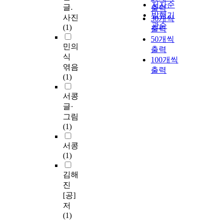
저자순
글.
출력
발행기
사진
30개씩
관순
(1)
출력
50개씩
민의
출력
식
100개씩
엮음
출력
(1)
서콩
글·
그림
(1)
서콩
(1)
김해
진
[공]
저
(1)