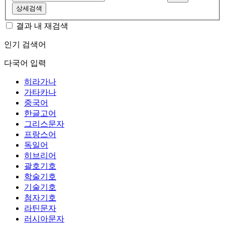
상세검색
결과 내 재검색
인기 검색어
다국어 입력
히라가나
가타카나
중국어
한글고어
그리스문자
프랑스어
독일어
히브리어
괄호기호
학술기호
기술기호
첨자기호
라틴문자
러시아문자