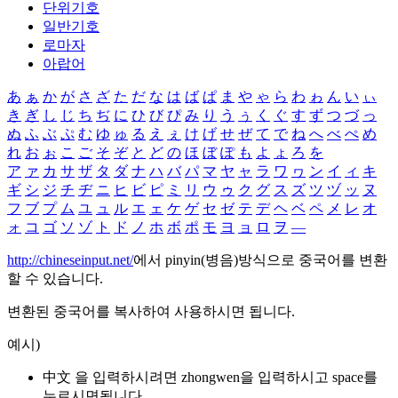
단위기호
일반기호
로마자
아랍어
あ
ぁ
か
が
さ
ざ
た
だ
な
は
ば
ぱ
ま
や
ゃ
ら
わ
ゎ
ん
い
ぃ
き
ぎ
し
じ
ち
ぢ
に
ひ
び
ぴ
み
り
う
ぅ
く
ぐ
す
ず
つ
づ
っ
ぬ
ふ
ぶ
ぷ
む
ゆ
ゅ
る
え
ぇ
け
げ
せ
ぜ
て
で
ね
へ
べ
ぺ
め
れ
お
ぉ
こ
ご
そ
ぞ
と
ど
の
ほ
ぼ
ぽ
も
よ
ょ
ろ
を
ア
ァ
カ
サ
ザ
タ
ダ
ナ
ハ
バ
パ
マ
ヤ
ャ
ラ
ワ
ヮ
ン
イ
ィ
キ
ギ
シ
ジ
チ
ヂ
ニ
ヒ
ビ
ピ
ミ
リ
ウ
ゥ
ク
グ
ス
ズ
ツ
ヅ
ッ
ヌ
フ
ブ
プ
ム
ユ
ュ
ル
エ
ェ
ケ
ゲ
セ
ゼ
テ
デ
ヘ
ベ
ペ
メ
レ
オ
ォ
コ
ゴ
ソ
ゾ
ト
ド
ノ
ホ
ボ
ポ
モ
ヨ
ョ
ロ
ヲ
―
http://chineseinput.net/
에서 pinyin(병음)방식으로 중국어를 변환
할 수 있습니다.
변환된 중국어를 복사하여 사용하시면 됩니다.
예시)
中文 을 입력하시려면
zhongwen
을 입력하시고 space를
누르시면됩니다.