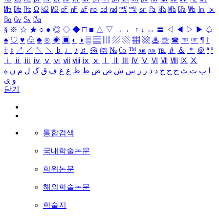
㎒
㎓
㎔
Ω
㏀
㏁
㎊
㎋
㎌
㏖
㏅
㎭
㎮
㎯
㏛
㎩
㎪
㎫
㎬
㏝
㏐
㏓
㏃
㏉
㏜
㏆
§
※
☆
★
○
●
◎
◇
◆
□
■
△
▽
→
←
↑
↓
↔
〓
◁
◀
▷
▶
♤
♠
♡
♥
♧
♣
⊙
◈
▣
◐
◑
▒
▤
▥
▨
▧
▦
▩
♨
☏
☎
☜
☞
¶
†
‡
↕
↗
↙
↖
↘
♭
♩
♪
♬
㉿
㈜
№
㏇
™
㏂
㏘
℡
＃
＆
＊
＠
ª
º
ⅰ
ⅱ
ⅲ
ⅳ
ⅴ
ⅵ
ⅶ
ⅷ
ⅸ
ⅹ
Ⅰ
Ⅱ
Ⅲ
Ⅳ
Ⅴ
Ⅵ
Ⅶ
Ⅷ
Ⅸ
Ⅹ
ا
ب
ت
ث
ج
ح
خ
د
ذ
ر
ز
س
ش
ص
ض
ط
ظ
ع
غ
ف
ق
ک
ل
م
ن
ه
و
ی
닫기
통합검색
국내학술논문
학위논문
해외학술논문
학술지