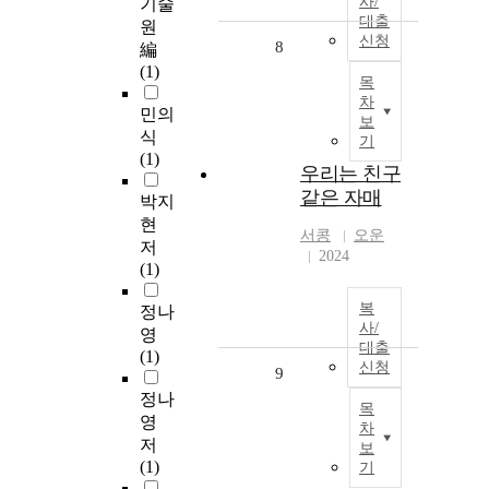
사/
기술
대출
원
신청
8
編
(1)
목
차
민의
보
식
기
(1)
우리는 친구
같은 자매
박지
현
서콩
오운
저
2024
(1)
복
정나
사/
영
대출
(1)
신청
9
정나
목
영
차
저
보
(1)
기