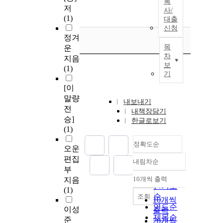
복
저
사/
(1)
대출
신청
정겨
목
운
차
지음
보
(1)
기
[이
말량
내보내기
전
내책장담기
승]
한글로보기
(1)
정확도순
오운
편집
내림차순
정확도
부
순
10개씩 출력
지음
내림차순
인기도
(1)
순
조회
10개씩
연도순
이성
출력
제목순
준
20개씩