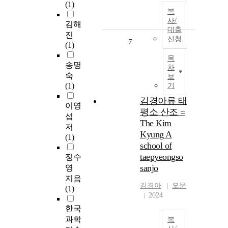
(1)
복
사/
김해
대출
진
신청
7
(1)
목
송명
차
숙
보
(1)
기
김경아류 태
이영
평소 산조 =
섭
The Kim
저
Kyung A
(1)
school of
taepyeongso
정수
sanjo
영
지음
김경아
오운
(1)
2024
한국
과학
복