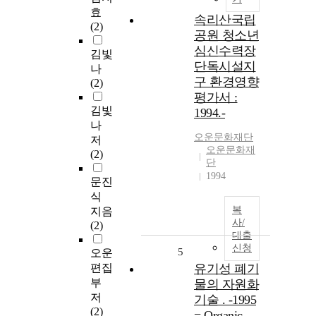
효
속리산국립
(2)
공원 청소년
심신수력장
김빛
단독시설지
나
구 환경영향
(2)
평가서 :
김빛
1994.-
나
오운문화재단
저
오운문화재
(2)
단
1994
문진
식
복
지음
사/
(2)
대출
신청
5
오운
편집
유기성 폐기
부
물의 자원화
저
기술 . -1995
(2)
= Organic