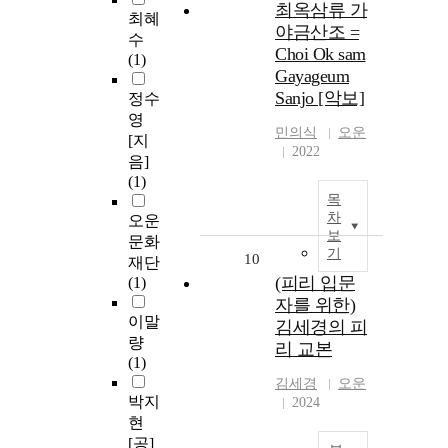
최옥삼류 가
최혜
야금산조 =
수
Choi Ok sam
(1)
Gayageum
Sanjo [악보]
정수
영
민의식
오운
[지
2022
음]
(1)
목
차
오운
보
문화
기
10
재단
(피리 입문
(1)
자를 위한)
이말
김세경의 피
량
리 교본
(1)
김세경
오운
박지
2024
현
[공]