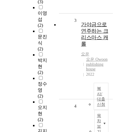
(3)
이영
섭
3
가야금으로
(2)
연주하는 크
문진
리스마스 캐
식
롤
(2)
오운
오운 Owoon
박지
publishing
현
house
(2)
2022
정수
복
영
사/
(2)
대출
신청
4
오지
현
목
(2)
차
보
김지
기