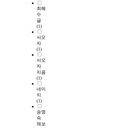
최혜
수
글
(1)
서오
자
(1)
서오
자
지음
(1)
네이
지
(1)
송명
숙
채보