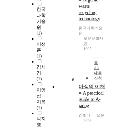
waste
한국
recycling
과학
technology
기술
원
한국과학기술
(1)
원
오운문화재
단
이성
1995
준
(1)
복
김세
사/
경
대출
신청
(1)
6
아쟁의 이해
이영
= A practical
섭
guide to A-
지음
jaeng
(1)
김빛나
오운
박지
2023
영