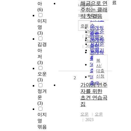
료
해금으로 연
아
내림차순
정확도
주하는 클래
(6)
순
10개씩 출력
식 첫걸음
내림차순
인기도
이지
순
조회
오운
영
10개씩
Owoon
연도순
(3)
출력
Publishing
제목순
20개씩
House 오운
저자순
김경
출력
2023
발행기
아
30개씩
관순
저
출력
복
(3)
50개씩
사/
출력
대출
오운
신청
100개씩
2
(3)
출력
가야금 연주
자를 위한
정겨
운
초견 연습곡
(3)
집
이지
오운
오운
2023
영
엮음