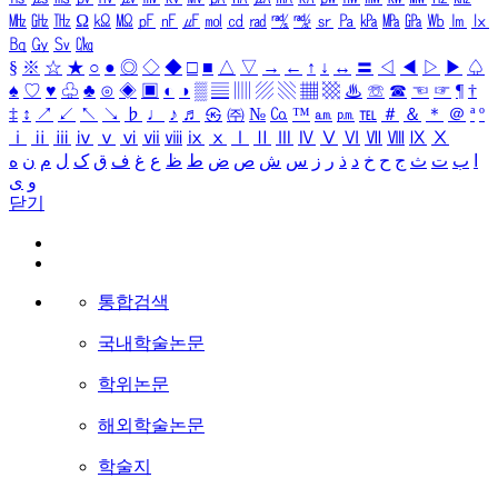
㎒
㎓
㎔
Ω
㏀
㏁
㎊
㎋
㎌
㏖
㏅
㎭
㎮
㎯
㏛
㎩
㎪
㎫
㎬
㏝
㏐
㏓
㏃
㏉
㏜
㏆
§
※
☆
★
○
●
◎
◇
◆
□
■
△
▽
→
←
↑
↓
↔
〓
◁
◀
▷
▶
♤
♠
♡
♥
♧
♣
⊙
◈
▣
◐
◑
▒
▤
▥
▨
▧
▦
▩
♨
☏
☎
☜
☞
¶
†
‡
↕
↗
↙
↖
↘
♭
♩
♪
♬
㉿
㈜
№
㏇
™
㏂
㏘
℡
＃
＆
＊
＠
ª
º
ⅰ
ⅱ
ⅲ
ⅳ
ⅴ
ⅵ
ⅶ
ⅷ
ⅸ
ⅹ
Ⅰ
Ⅱ
Ⅲ
Ⅳ
Ⅴ
Ⅵ
Ⅶ
Ⅷ
Ⅸ
Ⅹ
ا
ب
ت
ث
ج
ح
خ
د
ذ
ر
ز
س
ش
ص
ض
ط
ظ
ع
غ
ف
ق
ک
ل
م
ن
ه
و
ی
닫기
통합검색
국내학술논문
학위논문
해외학술논문
학술지