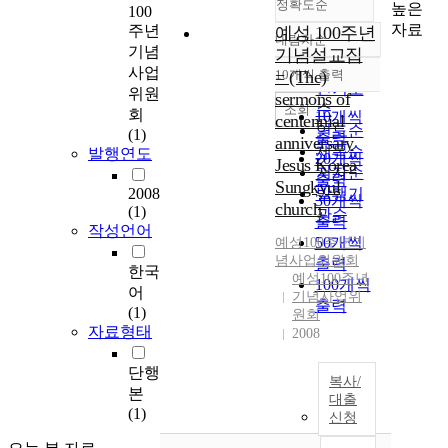
정확도순
높은
100
자료
주년
예성 100주년
내림차순
정확도
기념
기념설교집
순
사업
10개씩 출력
= (The)
내림차순
인기도
위원
sermons of
순
조회
회
10개씩
centennial
연도순
(1)
출력
anniversary
제목순
발행연도
20개씩
Jesus Korea
저자순
출력
Sungkyul
2008
발행기
30개씩
church
(1)
관순
출력
작성언어
50개씩
예성100주년기
념사업위원회
출력
한국
예성100주년
100개씩
어
기념사업위
출력
(1)
원회
자료형태
2008
단행
복사/
본
대출
(1)
신청