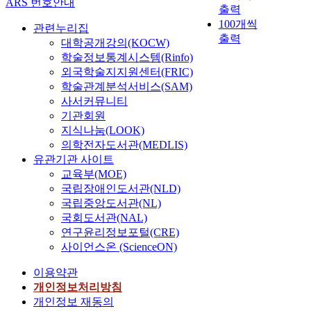
ARS 번호안내
출력
100개씩
관련누리집
출력
대학공개강의(KOCW)
학술정보통계시스템(Rinfo)
외국학술지지원센터(FRIC)
학술관계분석서비스(SAM)
사서커뮤니티
기관회원
지식나눔(LOOK)
의학전자도서관(MEDLIS)
유관기관 사이트
교육부(MOE)
국립장애인도서관(NLD)
국립중앙도서관(NL)
국회도서관(NAL)
연구윤리정보포털(CRE)
사이언스온 (ScienceON)
이용약관
개인정보처리방침
개인정보 재동의