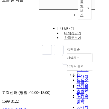
오늘 본 자료
목
차
보
기
내보내기
내책장담기
한글로보기
정확도순
내림차순
정확도
순
10개씩 출력
내림차순
인기도
순
조회
10개씩
연도순
출력
제목순
20개씩
저자순
출력
고객센터 (평일: 09:00~18:00)
발행기
30개씩
관순
1599-3122
출력
50개씩