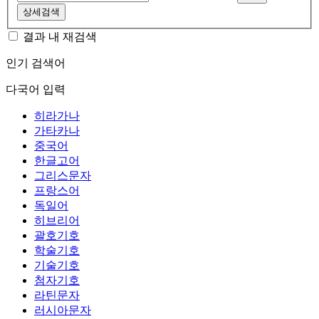
상세검색
결과 내 재검색
인기 검색어
다국어 입력
히라가나
가타카나
중국어
한글고어
그리스문자
프랑스어
독일어
히브리어
괄호기호
학술기호
기술기호
첨자기호
라틴문자
러시아문자