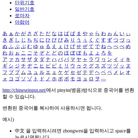
단위기호
일반기호
로마자
아랍어
あ
ぁ
か
が
さ
ざ
た
だ
な
は
ば
ぱ
ま
や
ゃ
ら
わ
ゎ
ん
い
ぃ
き
ぎ
し
じ
ち
ぢ
に
ひ
び
ぴ
み
り
う
ぅ
く
ぐ
す
ず
つ
づ
っ
ぬ
ふ
ぶ
ぷ
む
ゆ
ゅ
る
え
ぇ
け
げ
せ
ぜ
て
で
ね
へ
べ
ぺ
め
れ
お
ぉ
こ
ご
そ
ぞ
と
ど
の
ほ
ぼ
ぽ
も
よ
ょ
ろ
を
ア
ァ
カ
サ
ザ
タ
ダ
ナ
ハ
バ
パ
マ
ヤ
ャ
ラ
ワ
ヮ
ン
イ
ィ
キ
ギ
シ
ジ
チ
ヂ
ニ
ヒ
ビ
ピ
ミ
リ
ウ
ゥ
ク
グ
ス
ズ
ツ
ヅ
ッ
ヌ
フ
ブ
プ
ム
ユ
ュ
ル
エ
ェ
ケ
ゲ
セ
ゼ
テ
デ
ヘ
ベ
ペ
メ
レ
オ
ォ
コ
ゴ
ソ
ゾ
ト
ド
ノ
ホ
ボ
ポ
モ
ヨ
ョ
ロ
ヲ
―
http://chineseinput.net/
에서 pinyin(병음)방식으로 중국어를 변환
할 수 있습니다.
변환된 중국어를 복사하여 사용하시면 됩니다.
예시)
中文 을 입력하시려면
zhongwen
을 입력하시고 space를
누르시면됩니다.