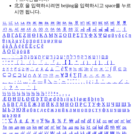
北京 을 입력하시려면
beijing
을 입력하시고 space를 누르
시면 됩니다.
ㅥ
ㅦ
ㅧ
ㅨ
ㅩ
ㅪ
ㅫ
ㅬ
ㅭ
ㅮ
ㅯ
ㅰ
ㅱ
ㅲ
ㅳ
ㅴ
ㅵ
ㅶ
ㅷ
ㅸ
ㅹ
ㅺ
ㅻ
ㅼ
ㅽ
ㅾ
ㅿ
ㆀ
ㆁ
ㆂ
ㆃ
ㆄ
ㆅ
ㆆ
ㆇ
ㆈ
ㆉ
ㆊ
ㆋ
ㆌ
ㆍ
ㆎ
Α
Β
Γ
Δ
Ε
Ζ
Η
Θ
Ι
Κ
Λ
Μ
Ν
Ξ
Ο
Π
Ρ
Σ
Τ
Υ
Φ
Χ
Ψ
Ω
α
β
γ
δ
ε
ζ
η
θ
ι
κ
λ
μ
ν
ξ
ο
π
ρ
σ
τ
υ
φ
χ
ψ
ω
á
à
Á
À
é
è
É
È
ç
Ç
ê
Ä
Ö
Ü
ä
ö
ü
ß
ְ
ֳ
ֲ
ֱ
ָ
ַ
ֵ
ֶ
ִ
ֹ
ּ
ֻ
ׂ
ׁ
ּ
ב
ה
נ
מ
צ
ת
ץ
ש
ד
ג
כ
ע
י
ח
ל
ך
ף
ק
ר
א
ט
ו
ן
ם
פ
‘
’
“
”
〔
〕
〈
〉
「
」
『
』
【
】
＂
（
）
［
］
｛
｝
±
×
÷
≠
≤
≥
∞
∴
♂
♀
∠
⊥
⌒
∂
∇
≡
≒
≪
≫
√
∽
∝
∵
∫
∬
∈
∋
⊆
⊇
⊂
⊃
∪
∩
∧
∨
￢
⇒
⇔
∀
∃
∮
∑
∏
＋
－
＜
＝
＞
、
。
·
‥
…
¨
〃
―
∥
＼
∼
´
～
ˇ
˘
˝
˚
˙
¸
˛
¡
¿
ː
！
＇
，
．
／
：
；
？
＾
＿
｀
｜
½
⅓
⅔
¼
¾
⅛
⅜
⅝
⅞
¹
²
³
⁴
ⁿ
₁
₂
₃
₄
Æ
Ð
Ħ
Ĳ
Ł
Ø
Œ
Þ
Ŧ
Ŋ
æ
đ
ð
ħ
ı
ĳ
ĸ
ŀ
ł
ø
œ
ß
þ
ŧ
ŋ
ŉ
А
Б
В
Г
Д
Е
Ё
Ж
З
И
Й
К
Л
М
Н
О
П
Р
С
Т
У
Ф
Х
Ц
Ч
Ш
Щ
Ъ
Ы
Ь
Э
Ю
Я
а
б
в
г
д
е
ё
ж
з
и
й
к
л
м
н
о
п
р
с
т
у
ф
х
ц
ч
ш
щ
ъ
ы
ь
э
ю
я
′
″
℃
Å
￠
￡
￥
¤
℉
‰
＄
％
Ｆ
￦
㎕
㎖
㎗
ℓ
㎘
㏄
㎣
㎤
㎥
㎦
㎙
㎚
㎛
㎜
㎝
㎞
㎟
㎠
㎡
㎢
㏊
㎍
㎎
㎏
㏏
㎈
㎉
㏈
㎧
㎨
㎰
㎱
㎲
㎳
㎴
㎵
㎶
㎷
㎸
㎹
㎀
㎁
㎂
㎃
㎄
㎺
㎻
㎽
㎾
㎿
㎐
㎑