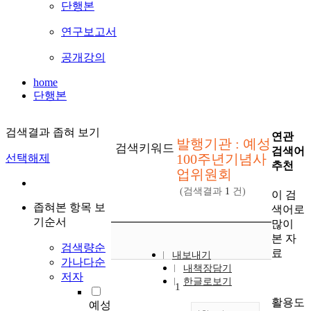
단행본
연구보고서
공개강의
home
단행본
검색결과 좁혀 보기
연관
발행기관 : 예성
검색키워드
검색어
100주년기념사
선택해제
추천
업위원회
(검색결과
1
건)
이 검
좁혀본 항목 보
색어로
기순서
많이
본 자
검색량순
료
내보내기
가나다순
내책장담기
저자
한글로보기
1
활용도
예성