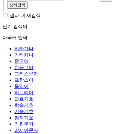
상세검색
결과 내 재검색
인기 검색어
다국어 입력
히라가나
가타카나
중국어
한글고어
그리스문자
프랑스어
독일어
히브리어
괄호기호
학술기호
기술기호
첨자기호
라틴문자
러시아문자