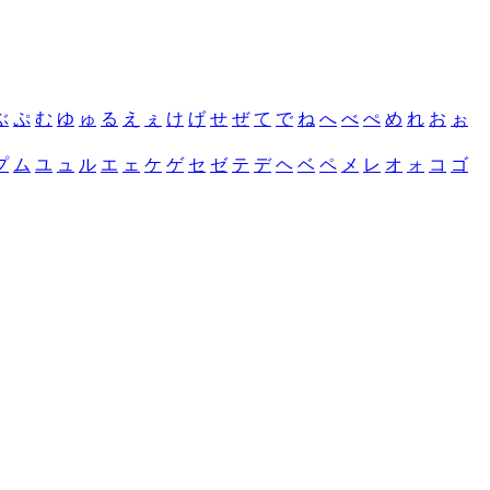
ぶ
ぷ
む
ゆ
ゅ
る
え
ぇ
け
げ
せ
ぜ
て
で
ね
へ
べ
ぺ
め
れ
お
ぉ
プ
ム
ユ
ュ
ル
エ
ェ
ケ
ゲ
セ
ゼ
テ
デ
ヘ
ベ
ペ
メ
レ
オ
ォ
コ
ゴ