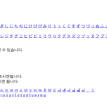
ぎ
し
じ
ち
ぢ
に
ひ
び
ぴ
み
り
う
ぅ
く
ぐ
す
ず
つ
づ
っ
ぬ
ふ
シ
ジ
チ
ヂ
ニ
ヒ
ビ
ピ
ミ
リ
ウ
ゥ
ク
グ
ス
ズ
ツ
ヅ
ッ
ヌ
フ
ブ
할 수 있습니다.
누르시면됩니다.
시면 됩니다.
ㅻ
ㅼ
ㅽ
ㅾ
ㅿ
ㆀ
ㆁ
ㆂ
ㆃ
ㆄ
ㆅ
ㆆ
ㆇ
ㆈ
ㆉ
ㆊ
ㆋ
ㆌ
ㆍ
ㆎ
θ
ι
κ
λ
μ
ν
ξ
ο
π
ρ
σ
τ
υ
φ
χ
ψ
ω