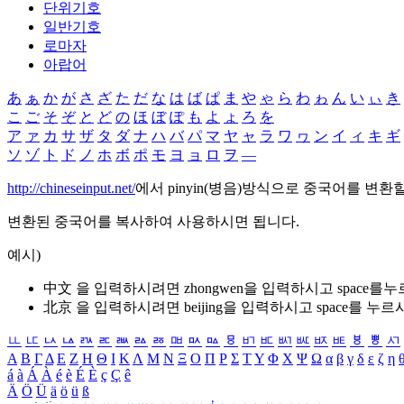
단위기호
일반기호
로마자
아랍어
あ
ぁ
か
が
さ
ざ
た
だ
な
は
ば
ぱ
ま
や
ゃ
ら
わ
ゎ
ん
い
ぃ
き
こ
ご
そ
ぞ
と
ど
の
ほ
ぼ
ぽ
も
よ
ょ
ろ
を
ア
ァ
カ
サ
ザ
タ
ダ
ナ
ハ
バ
パ
マ
ヤ
ャ
ラ
ワ
ヮ
ン
イ
ィ
キ
ギ
ソ
ゾ
ト
ド
ノ
ホ
ボ
ポ
モ
ヨ
ョ
ロ
ヲ
―
http://chineseinput.net/
에서 pinyin(병음)방식으로 중국어를 변환
변환된 중국어를 복사하여 사용하시면 됩니다.
예시)
中文 을 입력하시려면
zhongwen
을 입력하시고 space를
北京 을 입력하시려면
beijing
을 입력하시고 space를 누르
ㅥ
ㅦ
ㅧ
ㅨ
ㅩ
ㅪ
ㅫ
ㅬ
ㅭ
ㅮ
ㅯ
ㅰ
ㅱ
ㅲ
ㅳ
ㅴ
ㅵ
ㅶ
ㅷ
ㅸ
ㅹ
ㅺ
Α
Β
Γ
Δ
Ε
Ζ
Η
Θ
Ι
Κ
Λ
Μ
Ν
Ξ
Ο
Π
Ρ
Σ
Τ
Υ
Φ
Χ
Ψ
Ω
α
β
γ
δ
ε
ζ
η
á
à
Á
À
é
è
É
È
ç
Ç
ê
Ä
Ö
Ü
ä
ö
ü
ß