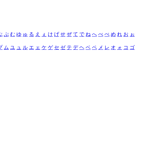
ぶ
ぷ
む
ゆ
ゅ
る
え
ぇ
け
げ
せ
ぜ
て
で
ね
へ
べ
ぺ
め
れ
お
ぉ
プ
ム
ユ
ュ
ル
エ
ェ
ケ
ゲ
セ
ゼ
テ
デ
ヘ
ベ
ペ
メ
レ
オ
ォ
コ
ゴ