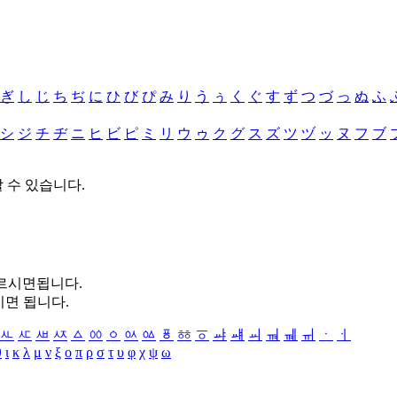
ぎ
し
じ
ち
ぢ
に
ひ
び
ぴ
み
り
う
ぅ
く
ぐ
す
ず
つ
づ
っ
ぬ
ふ
シ
ジ
チ
ヂ
ニ
ヒ
ビ
ピ
ミ
リ
ウ
ゥ
ク
グ
ス
ズ
ツ
ヅ
ッ
ヌ
フ
ブ
할 수 있습니다.
누르시면됩니다.
시면 됩니다.
ㅻ
ㅼ
ㅽ
ㅾ
ㅿ
ㆀ
ㆁ
ㆂ
ㆃ
ㆄ
ㆅ
ㆆ
ㆇ
ㆈ
ㆉ
ㆊ
ㆋ
ㆌ
ㆍ
ㆎ
θ
ι
κ
λ
μ
ν
ξ
ο
π
ρ
σ
τ
υ
φ
χ
ψ
ω