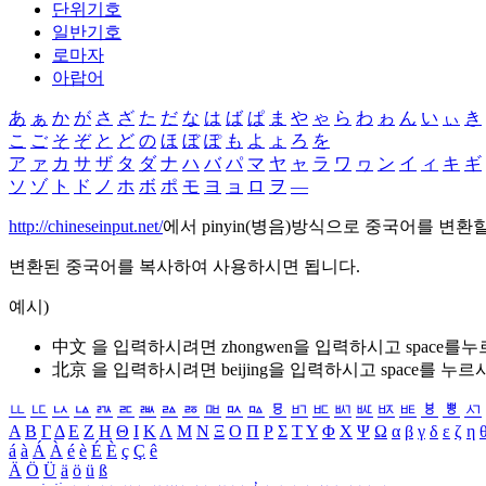
단위기호
일반기호
로마자
아랍어
あ
ぁ
か
が
さ
ざ
た
だ
な
は
ば
ぱ
ま
や
ゃ
ら
わ
ゎ
ん
い
ぃ
き
こ
ご
そ
ぞ
と
ど
の
ほ
ぼ
ぽ
も
よ
ょ
ろ
を
ア
ァ
カ
サ
ザ
タ
ダ
ナ
ハ
バ
パ
マ
ヤ
ャ
ラ
ワ
ヮ
ン
イ
ィ
キ
ギ
ソ
ゾ
ト
ド
ノ
ホ
ボ
ポ
モ
ヨ
ョ
ロ
ヲ
―
http://chineseinput.net/
에서 pinyin(병음)방식으로 중국어를 변환
변환된 중국어를 복사하여 사용하시면 됩니다.
예시)
中文 을 입력하시려면
zhongwen
을 입력하시고 space를
北京 을 입력하시려면
beijing
을 입력하시고 space를 누르
ㅥ
ㅦ
ㅧ
ㅨ
ㅩ
ㅪ
ㅫ
ㅬ
ㅭ
ㅮ
ㅯ
ㅰ
ㅱ
ㅲ
ㅳ
ㅴ
ㅵ
ㅶ
ㅷ
ㅸ
ㅹ
ㅺ
Α
Β
Γ
Δ
Ε
Ζ
Η
Θ
Ι
Κ
Λ
Μ
Ν
Ξ
Ο
Π
Ρ
Σ
Τ
Υ
Φ
Χ
Ψ
Ω
α
β
γ
δ
ε
ζ
η
á
à
Á
À
é
è
É
È
ç
Ç
ê
Ä
Ö
Ü
ä
ö
ü
ß