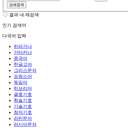
상세검색
결과 내 재검색
인기 검색어
다국어 입력
히라가나
가타카나
중국어
한글고어
그리스문자
프랑스어
독일어
히브리어
괄호기호
학술기호
기술기호
첨자기호
라틴문자
러시아문자