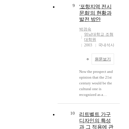
of "character" in
programs and the
atmosphere,
advanced societies.
acknowledgment of
9
snacks, and tries to
'포항지역 전시
quality of worhs
symbolizing an
However, considering
the naturally dyed
find out how to
regardless of the size
문화'의 현황과
ideology, becoming a
the non-profitable
Jogakbo, extension of
enhance the role and
and budget far it.
발전 방안
means of representing
attribute of arts and
potential visitors,
quality of "character"
personal emotion,
culture strong support
providing whole funds
in snacks. This paper
박경숙
giving a construction,
and patronage are
for the exhibition, etc.
영남대학교 조형
studies ways to
attracting to see things
inevitable so that
Given all these
대학원
improve the quality of
or cases and
many countries have
documental and case
2003
국내석사
"character" by means
completing an artistic
developed arts and
study, it became clear
of analyzing the
appeal. Color
culture in their own
that the management
"character design" used
원문보기
symbolism could be of
methods adjusting
of the arts exhibition
in snacks of both
made good use in
their various
applied marketing
Korea and other
expanding its rich
Now the prospect and
circumstances and
strategy is much more
countries. Junior and
visual sense and
opinion that the 21st
problems around
effective and efficient.
senior high school
giving the audience
century would be the
unpredictable
As the marketing can
students are showing
more imagination
cultural one is
atmosphere.
have meaning in the
much interest in
power. Its applied title
recognized as a
Futhermore the
pursuit long-term
purchasing those
design could be the
common phenomenon
tendency to arts and
development, its
snacks with
one which make the
beyond the simple
culture is getting
application to the
"character." They tend
visitors to increase the
hope. This
10
conceptualized and is
리트벨트 가구
temporary exhibition
to like foreign snacks,
expectation and to
phenomenon is like
approaching in more
like this has some
디자인의 특성
or Korean snacks with
leave the deep or
that the spiritual
strategic ways for their
limits, but this study
과 그 적용에 관
a copycat character of
shocking impression.