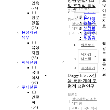
병원 심벌마크
로
정확도
있음
많
의 조형적 특성
순
(74)
10개씩 출력
내림차순
이
연구
인기도
본
순
조회
원문
10개씩
황선정
자
연도순
없음
출력
영남대학교 조형
료
제목순
(23)
대학원
20개씩
음성지원
저자순
2013
국내석사
출력
유무
발행기
30개씩
관순
활
출력
원문보기
음성
용
50개씩
지원
도
목차검
출력
(35)
높
색조회
100개씩
학위유형
2
은
출력
음성듣기
자
국내
료
Doggy life : X선
석사
을 통한 개의 조
(97)
형적 표현연구
주제분류
최윤정
인문
영남대학교 조형
학
대학원
(64)
2005
국내석사