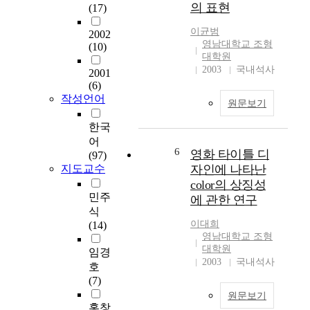
be considered as a kind
the Busan Biennale in
의 표현
(17)
of management process
1981, Busan has had
like other fields. In that
이균범
Sea Art Festival, the
2002
purpose, I attempted to
영남대학교 조형
(10)
Garden Sculpture
identify the necessity
대학원
Exhibition of Buasn
of introduction of the
2003
국내석사
2001
City, and Busan
marketing to the arts
(6)
International
exhibitions through
작성언어
Contemporary Art
원문보기
the documental study
Festival, which has
first of all, and next, I
한국
been held twice, as
made an practical
어
international events.
6
marketing planning for
영화 타이틀 디
(97)
And they gave a high
the 'Daily Aesthetics of
지도교수
자인에 나타난
possibility and a
Jogakbo' which is an
color의 상징성
foundation to Busan to
arts exhibition
민주
beable to become
에 관한 연구
designed for this case
식
internationalized in
study. And after
이대희
(14)
fine arts. In this article,
applying the deducted
영남대학교 조형
it is stuted the
대학원
marketing strategy to
임경
background of Busan
2003
국내석사
the planning,
호
Biennale, the character
developing, and
(7)
of all the festivals in
operating of the
Busan and the present
원문보기
exhibition, I analyzed
홍창
conditions with