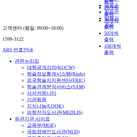
출력
role than anything else
expression elements
function. Pohang is a
제목순
enterprises which have
20개씩
in the purchasing
and into the
boom city which has
저자순
a strong social impact
pattern of consumers.
출력
symbolism and
grown up quickly the
and big amount of
발행기
Animal or human
30개씩
psychological role of
foundation of POSCO,
capital can be a
관순
"character" is found to
출력
고객센터 (평일: 09:00~18:00)
color in the design
which was the
beautiful alternative
be preferable.
50개씩
applied a lot of
cornerstone of Korea's
for ineffective
"Character" promoted
1599-3122
출력
symbolism. Based on
economic
governmental
through broadcast
100개씩
that, I finally thought
development.
supports. Secondly
ARS 번호안내
media like TV is also
about finding its
출력
Nonetheless, the rapid
Mecenat has not been
found to be preferable.
expanded role for the
urbanization(30%
관련누리집
a prominent larger part
We need to develop
movies as more
native & 70%
of supporting arts and
대학공개강의(KOCW)
"character" with a
creative image design
immigrant) by that
culture the potentiality
학술정보통계시스템(Rinfo)
long-lasting life that
by examining a
economic
of mecenat must be
외국학술지지원센터(FRIC)
reflects the trend of the
relationship and
development has a bad
more optimistic in the
학술관계분석서비스(SAM)
world through
correlations with
effect on the unique
future of Korea.
사서커뮤니티
intensive, proactive
distinctive title design
region community
Imposing social
기관회원
marketing activities.
and then
sense and the forming
responsibility on those
The competition is not
지식나눔(LOOK)
reinvestigating a
the infra of the region
enterprises we used to
confined to the
의학전자도서관(MEDLIS)
possibility and value
culture. Therefore the
depend on them and
domestic market. We
유관기관 사이트
which could be
hardware of the culture
induce them to support
need to develop a
교육부(MOE)
brought in the design
has not been made
in the past. However
world-class "character"
국립장애인도서관(NLD)
by the color's
well. Just as the policy
we no more can expect
which can be exported