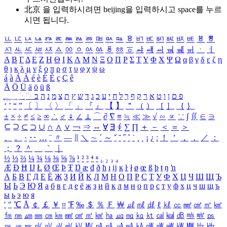
北京 을 입력하시려면
beijing
을 입력하시고 space를 누르
시면 됩니다.
ㅥ
ㅦ
ㅧ
ㅨ
ㅩ
ㅪ
ㅫ
ㅬ
ㅭ
ㅮ
ㅯ
ㅰ
ㅱ
ㅲ
ㅳ
ㅴ
ㅵ
ㅶ
ㅷ
ㅸ
ㅹ
ㅺ
ㅻ
ㅼ
ㅽ
ㅾ
ㅿ
ㆀ
ㆁ
ㆂ
ㆃ
ㆄ
ㆅ
ㆆ
ㆇ
ㆈ
ㆉ
ㆊ
ㆋ
ㆌ
ㆍ
ㆎ
Α
Β
Γ
Δ
Ε
Ζ
Η
Θ
Ι
Κ
Λ
Μ
Ν
Ξ
Ο
Π
Ρ
Σ
Τ
Υ
Φ
Χ
Ψ
Ω
α
β
γ
δ
ε
ζ
η
θ
ι
κ
λ
μ
ν
ξ
ο
π
ρ
σ
τ
υ
φ
χ
ψ
ω
á
à
Á
À
é
è
É
È
ç
Ç
ê
Ä
Ö
Ü
ä
ö
ü
ß
ְ
ֳ
ֲ
ֱ
ָ
ַ
ֵ
ֶ
ִ
ֹ
ּ
ֻ
ׂ
ׁ
ּ
ב
ה
נ
מ
צ
ת
ץ
ש
ד
ג
כ
ע
י
ח
ל
ך
ף
ק
ר
א
ט
ו
ן
ם
פ
‘
’
“
”
〔
〕
〈
〉
「
」
『
』
【
】
＂
（
）
［
］
｛
｝
±
×
÷
≠
≤
≥
∞
∴
♂
♀
∠
⊥
⌒
∂
∇
≡
≒
≪
≫
√
∽
∝
∵
∫
∬
∈
∋
⊆
⊇
⊂
⊃
∪
∩
∧
∨
￢
⇒
⇔
∀
∃
∮
∑
∏
＋
－
＜
＝
＞
、
。
·
‥
…
¨
〃
―
∥
＼
∼
´
～
ˇ
˘
˝
˚
˙
¸
˛
¡
¿
ː
！
＇
，
．
／
：
；
？
＾
＿
｀
｜
½
⅓
⅔
¼
¾
⅛
⅜
⅝
⅞
¹
²
³
⁴
ⁿ
₁
₂
₃
₄
Æ
Ð
Ħ
Ĳ
Ł
Ø
Œ
Þ
Ŧ
Ŋ
æ
đ
ð
ħ
ı
ĳ
ĸ
ŀ
ł
ø
œ
ß
þ
ŧ
ŋ
ŉ
А
Б
В
Г
Д
Е
Ё
Ж
З
И
Й
К
Л
М
Н
О
П
Р
С
Т
У
Ф
Х
Ц
Ч
Ш
Щ
Ъ
Ы
Ь
Э
Ю
Я
а
б
в
г
д
е
ё
ж
з
и
й
к
л
м
н
о
п
р
с
т
у
ф
х
ц
ч
ш
щ
ъ
ы
ь
э
ю
я
′
″
℃
Å
￠
￡
￥
¤
℉
‰
＄
％
Ｆ
￦
㎕
㎖
㎗
ℓ
㎘
㏄
㎣
㎤
㎥
㎦
㎙
㎚
㎛
㎜
㎝
㎞
㎟
㎠
㎡
㎢
㏊
㎍
㎎
㎏
㏏
㎈
㎉
㏈
㎧
㎨
㎰
㎱
㎲
㎳
㎴
㎵
㎶
㎷
㎸
㎹
㎀
㎁
㎂
㎃
㎄
㎺
㎻
㎽
㎾
㎿
㎐
㎑