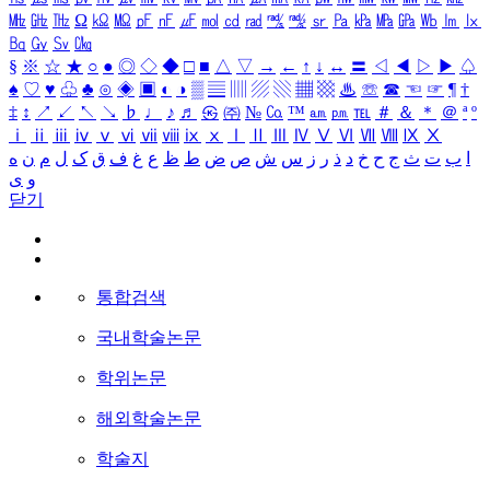
㎒
㎓
㎔
Ω
㏀
㏁
㎊
㎋
㎌
㏖
㏅
㎭
㎮
㎯
㏛
㎩
㎪
㎫
㎬
㏝
㏐
㏓
㏃
㏉
㏜
㏆
§
※
☆
★
○
●
◎
◇
◆
□
■
△
▽
→
←
↑
↓
↔
〓
◁
◀
▷
▶
♤
♠
♡
♥
♧
♣
⊙
◈
▣
◐
◑
▒
▤
▥
▨
▧
▦
▩
♨
☏
☎
☜
☞
¶
†
‡
↕
↗
↙
↖
↘
♭
♩
♪
♬
㉿
㈜
№
㏇
™
㏂
㏘
℡
＃
＆
＊
＠
ª
º
ⅰ
ⅱ
ⅲ
ⅳ
ⅴ
ⅵ
ⅶ
ⅷ
ⅸ
ⅹ
Ⅰ
Ⅱ
Ⅲ
Ⅳ
Ⅴ
Ⅵ
Ⅶ
Ⅷ
Ⅸ
Ⅹ
ا
ب
ت
ث
ج
ح
خ
د
ذ
ر
ز
س
ش
ص
ض
ط
ظ
ع
غ
ف
ق
ک
ل
م
ن
ه
و
ی
닫기
통합검색
국내학술논문
학위논문
해외학술논문
학술지