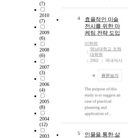
(7)
Busan Biennale will be
held. Biennale is such
2010
an effective way with
4
효율적인 미술
(7)
collecting a lot of
전시를 위한 마
modern worhs in the
2009
케팅 전략 도입
field of fine arts every
(6)
other year that the
이현령
current stream and
영남대학교 조형
2008
trend of modern art can
대학원
(6)
be recognized over the
2002
국내석사
world resulting in
2007
(3)
globalization and
원문보기
internationalization.
2006
since this festival is
The purpose of this
(4)
regular exhibition, it`s
study is to suggest an
rathe an event that not
2005
case of practical
onlt can every person
(8)
planning and
recognize the
application of
importance of new
2004
marketing strategy for
works in modern arts,
(12)
an effective arts
but the public can
exhibition which can
5
participate in. Since
인물을 통한 삶
2003