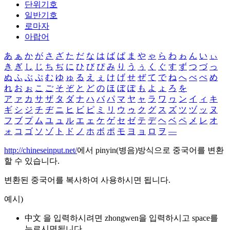
단위기호
일반기호
로마자
아랍어
あ
ぁ
か
が
さ
ざ
た
だ
な
は
ば
ぱ
ま
や
ゃ
ら
わ
ゎ
ん
い
ぃ
き
ぎ
し
じ
ち
ぢ
に
ひ
び
ぴ
み
り
う
ぅ
く
ぐ
す
ず
つ
づ
っ
ぬ
ふ
ぶ
ぷ
む
ゆ
ゅ
る
え
ぇ
け
げ
せ
ぜ
て
で
ね
へ
べ
ぺ
め
れ
お
ぉ
こ
ご
そ
ぞ
と
ど
の
ほ
ぼ
ぽ
も
よ
ょ
ろ
を
ア
ァ
カ
サ
ザ
タ
ダ
ナ
ハ
バ
パ
マ
ヤ
ャ
ラ
ワ
ヮ
ン
イ
ィ
キ
ギ
シ
ジ
チ
ヂ
ニ
ヒ
ビ
ピ
ミ
リ
ウ
ゥ
ク
グ
ス
ズ
ツ
ヅ
ッ
ヌ
フ
ブ
プ
ム
ユ
ュ
ル
エ
ェ
ケ
ゲ
セ
ゼ
テ
デ
ヘ
ベ
ペ
メ
レ
オ
ォ
コ
ゴ
ソ
ゾ
ト
ド
ノ
ホ
ボ
ポ
モ
ヨ
ョ
ロ
ヲ
―
http://chineseinput.net/
에서 pinyin(병음)방식으로 중국어를 변환
할 수 있습니다.
변환된 중국어를 복사하여 사용하시면 됩니다.
예시)
中文 을 입력하시려면
zhongwen
을 입력하시고 space를
누르시면됩니다.