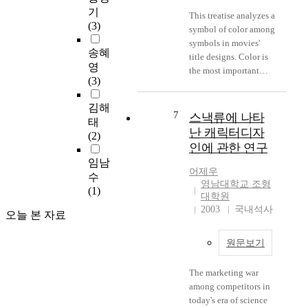
and evaluated the
기
hoping that Busan
This treatise analyzes a
results of that as the
(3)
Biennale could take
symbol of color among
conclusion of this
the first class of fine
symbols in movies'
study. To get an
송혜
arts as well as other
title designs. Color is
objective accuracy of
영
parts of art in the world
the most important
this marketing analysis
(3)
after the name was
among the outward
and evaluation, a
changed. Also, focused
characters of the
visitors surveys had
김해
on the Busan
movies to make
7
스낵류에 나타
been held of the
태
International
humans emotional
난 캐릭터디자
overall matters about
(2)
Contemporary Art
easily. I am going to
the exhibition. And
인에 관한 연구
Festival, it is
analyze an expression
this exhibition was
임남
considered as to the
and its application of
어제우
based on the
수
pactical problems with
color which suggests
영남대학교 조형
interviews with related
(1)
doing the event and
the import of the
대학원
specialists and arts
perspectives of Busan
movies in the titles
2003
국내석사
오늘 본 자료
planners, books and
Biennale. However, it
which have to be
documents and
is hard to mention the
represented
investigation in the
원문보기
way to develop it and
significantly within
Seoul and Taegu area
problems with it before
the movies. The title
for a year. As a
The marketing war
Busan Biennale is held
design is a part of the
theoretical study
among competitors in
with new name. The
most distinguished
results, the concept
today's era of science
only thing to do is as
design elements in the