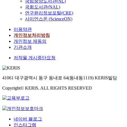
국립중앙도서관(NL)
symbolism.
should not be
them to support only
to the global market
국회도서관(NAL)
estimated by only the
out of moral
and survive through
연구윤리정보포털(CRE)
balance sheet, so the
responsibilities we are
competition against
culture policy of a city
사이언스온 (ScienceON)
to admit that their aims
foreign "characters." A
should not be based on
at making maximum
highly competitive
이용약관
economic theory of
profit making up their
"character" needs to be
개인정보처리방침
input versus output,
favorable images and
developed. Quantity
개인정보 재동의
either. Also there is no
persuing various
was emphasized in the
real culture
기관소개
benefits for
past. Today, we don't
development of the
themselves. Moreover
have the luxury of
저작물 게시중단요청
region owing to a lot
the mecenat movement
neglecting even one
of region events for
should be unfolded as
single item at a time
popularity and vogue.
a channel of
when the number of
The region culture
communication and
41061 대구광역시 동구 동내로 64(동내동1119) KERIS빌딩
existing and newly
suitable for the century
the other organizations
developed products is
of culture should be
Copyright© KERIS. ALL RIGHTS RESERVED
and institutions of arts
decreasing. This
grown up by the long-
involved should be
situation requires the
term master plan to
keen on what the
need for a highly
develop the
"finantial helper"
competitive
identification of the
persue and also be able
"character."
region with the
to correspond to the
네이버 블로그
purpose of enhancing
tendency. The present
인스타그램
the quality of life of