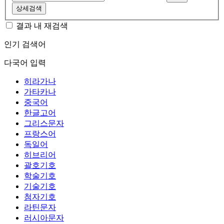
상세검색
결과 내 재검색
인기 검색어
다국어 입력
히라가나
가타카나
중국어
한글고어
그리스문자
프랑스어
독일어
히브리어
괄호기호
학술기호
기술기호
첨자기호
라틴문자
러시아문자