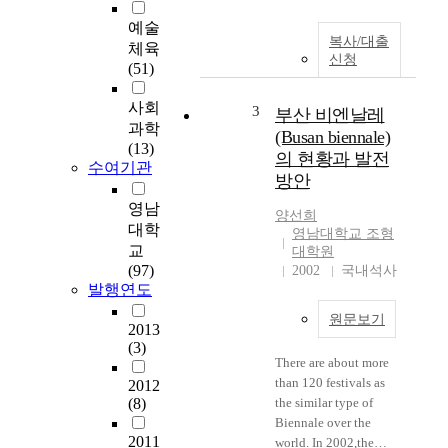
예술
복사/대출
체육
신청
(51)
사회
3
부산 비엔날레
과학
(Busan biennale)
(13)
의 현황과 발전
수여기관
방안
영남
양선희
대학
영남대학교 조형
교
대학원
(97)
2002
국내석사
발행연도
원문보기
2013
(3)
There are about more
than 120 festivals as
2012
(8)
the similar type of
Biennale over the
2011
world. In 2002,the