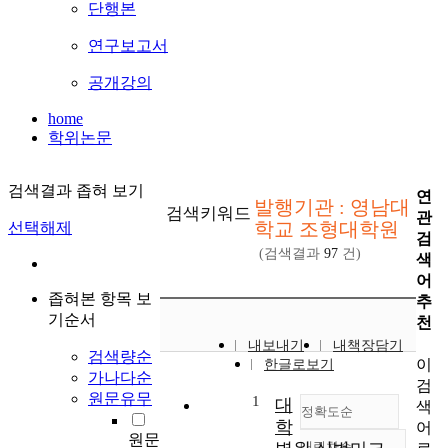
단행본
연구보고서
공개강의
home
학위논문
검색결과 좁혀 보기
연
발행기관 : 영남대
검색키워드
관
학교 조형대학원
선택해제
검
(검색결과
97
건)
색
어
좁혀본 항목 보
추
기순서
천
내보내기
내책장담기
검색량순
이
한글로보기
가나다순
검
원문유무
1
대
색
정확도순
학
어
원문
내림차순