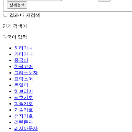
상세검색
결과 내 재검색
인기 검색어
다국어 입력
히라가나
가타카나
중국어
한글고어
그리스문자
프랑스어
독일어
히브리어
괄호기호
학술기호
기술기호
첨자기호
라틴문자
러시아문자