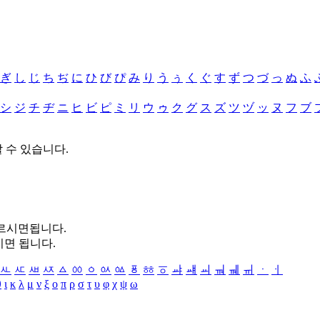
ぎ
し
じ
ち
ぢ
に
ひ
び
ぴ
み
り
う
ぅ
く
ぐ
す
ず
つ
づ
っ
ぬ
ふ
シ
ジ
チ
ヂ
ニ
ヒ
ビ
ピ
ミ
リ
ウ
ゥ
ク
グ
ス
ズ
ツ
ヅ
ッ
ヌ
フ
ブ
할 수 있습니다.
누르시면됩니다.
시면 됩니다.
ㅻ
ㅼ
ㅽ
ㅾ
ㅿ
ㆀ
ㆁ
ㆂ
ㆃ
ㆄ
ㆅ
ㆆ
ㆇ
ㆈ
ㆉ
ㆊ
ㆋ
ㆌ
ㆍ
ㆎ
θ
ι
κ
λ
μ
ν
ξ
ο
π
ρ
σ
τ
υ
φ
χ
ψ
ω