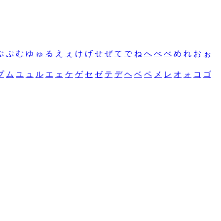
ぶ
ぷ
む
ゆ
ゅ
る
え
ぇ
け
げ
せ
ぜ
て
で
ね
へ
べ
ぺ
め
れ
お
ぉ
プ
ム
ユ
ュ
ル
エ
ェ
ケ
ゲ
セ
ゼ
テ
デ
ヘ
ベ
ペ
メ
レ
オ
ォ
コ
ゴ