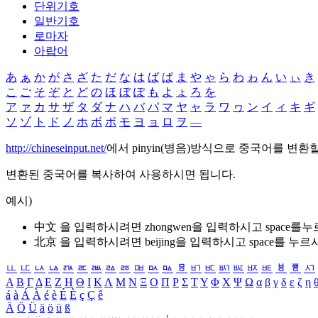
단위기호
일반기호
로마자
아랍어
あ
ぁ
か
が
さ
ざ
た
だ
な
は
ば
ぱ
ま
や
ゃ
ら
わ
ゎ
ん
い
ぃ
き
こ
ご
そ
ぞ
と
ど
の
ほ
ぼ
ぽ
も
よ
ょ
ろ
を
ア
ァ
カ
サ
ザ
タ
ダ
ナ
ハ
バ
パ
マ
ヤ
ャ
ラ
ワ
ヮ
ン
イ
ィ
キ
ギ
ソ
ゾ
ト
ド
ノ
ホ
ボ
ポ
モ
ヨ
ョ
ロ
ヲ
―
http://chineseinput.net/
에서 pinyin(병음)방식으로 중국어를 변환
변환된 중국어를 복사하여 사용하시면 됩니다.
예시)
中文 을 입력하시려면
zhongwen
을 입력하시고 space를
北京 을 입력하시려면
beijing
을 입력하시고 space를 누르
ㅥ
ㅦ
ㅧ
ㅨ
ㅩ
ㅪ
ㅫ
ㅬ
ㅭ
ㅮ
ㅯ
ㅰ
ㅱ
ㅲ
ㅳ
ㅴ
ㅵ
ㅶ
ㅷ
ㅸ
ㅹ
ㅺ
Α
Β
Γ
Δ
Ε
Ζ
Η
Θ
Ι
Κ
Λ
Μ
Ν
Ξ
Ο
Π
Ρ
Σ
Τ
Υ
Φ
Χ
Ψ
Ω
α
β
γ
δ
ε
ζ
η
á
à
Á
À
é
è
É
È
ç
Ç
ê
Ä
Ö
Ü
ä
ö
ü
ß