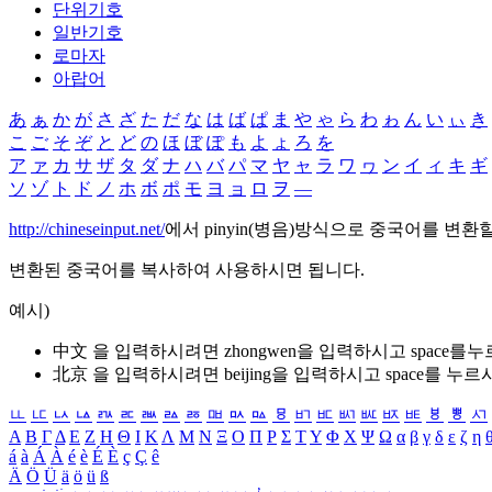
단위기호
일반기호
로마자
아랍어
あ
ぁ
か
が
さ
ざ
た
だ
な
は
ば
ぱ
ま
や
ゃ
ら
わ
ゎ
ん
い
ぃ
き
こ
ご
そ
ぞ
と
ど
の
ほ
ぼ
ぽ
も
よ
ょ
ろ
を
ア
ァ
カ
サ
ザ
タ
ダ
ナ
ハ
バ
パ
マ
ヤ
ャ
ラ
ワ
ヮ
ン
イ
ィ
キ
ギ
ソ
ゾ
ト
ド
ノ
ホ
ボ
ポ
モ
ヨ
ョ
ロ
ヲ
―
http://chineseinput.net/
에서 pinyin(병음)방식으로 중국어를 변환
변환된 중국어를 복사하여 사용하시면 됩니다.
예시)
中文 을 입력하시려면
zhongwen
을 입력하시고 space를
北京 을 입력하시려면
beijing
을 입력하시고 space를 누르
ㅥ
ㅦ
ㅧ
ㅨ
ㅩ
ㅪ
ㅫ
ㅬ
ㅭ
ㅮ
ㅯ
ㅰ
ㅱ
ㅲ
ㅳ
ㅴ
ㅵ
ㅶ
ㅷ
ㅸ
ㅹ
ㅺ
Α
Β
Γ
Δ
Ε
Ζ
Η
Θ
Ι
Κ
Λ
Μ
Ν
Ξ
Ο
Π
Ρ
Σ
Τ
Υ
Φ
Χ
Ψ
Ω
α
β
γ
δ
ε
ζ
η
á
à
Á
À
é
è
É
È
ç
Ç
ê
Ä
Ö
Ü
ä
ö
ü
ß