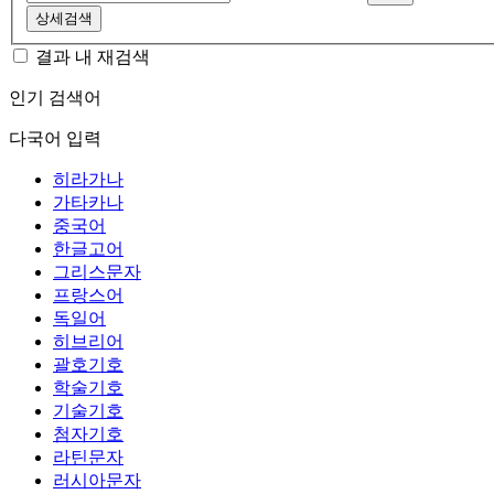
상세검색
결과 내 재검색
인기 검색어
다국어 입력
히라가나
가타카나
중국어
한글고어
그리스문자
프랑스어
독일어
히브리어
괄호기호
학술기호
기술기호
첨자기호
라틴문자
러시아문자