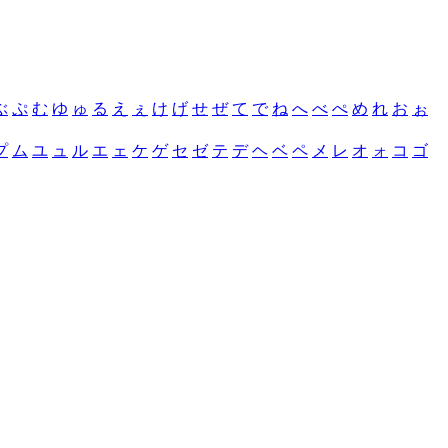
ぶ
ぷ
む
ゆ
ゅ
る
え
ぇ
け
げ
せ
ぜ
て
で
ね
へ
べ
ぺ
め
れ
お
ぉ
プ
ム
ユ
ュ
ル
エ
ェ
ケ
ゲ
セ
ゼ
テ
デ
ヘ
ベ
ペ
メ
レ
オ
ォ
コ
ゴ