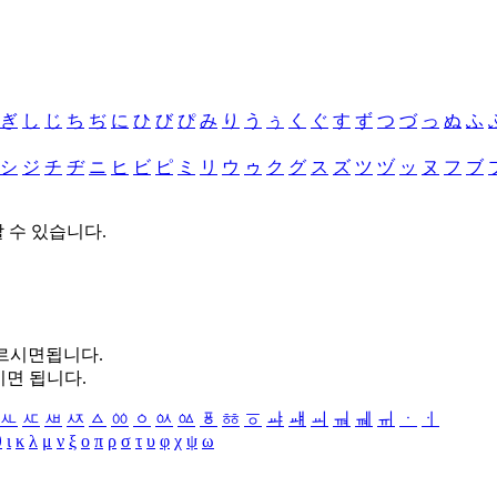
ぎ
し
じ
ち
ぢ
に
ひ
び
ぴ
み
り
う
ぅ
く
ぐ
す
ず
つ
づ
っ
ぬ
ふ
シ
ジ
チ
ヂ
ニ
ヒ
ビ
ピ
ミ
リ
ウ
ゥ
ク
グ
ス
ズ
ツ
ヅ
ッ
ヌ
フ
ブ
할 수 있습니다.
누르시면됩니다.
시면 됩니다.
ㅻ
ㅼ
ㅽ
ㅾ
ㅿ
ㆀ
ㆁ
ㆂ
ㆃ
ㆄ
ㆅ
ㆆ
ㆇ
ㆈ
ㆉ
ㆊ
ㆋ
ㆌ
ㆍ
ㆎ
θ
ι
κ
λ
μ
ν
ξ
ο
π
ρ
σ
τ
υ
φ
χ
ψ
ω