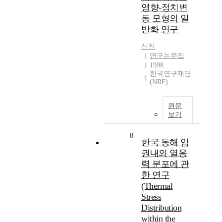
영향-정치변
동 모형의 일
반화 연구
신진
연구논문집
1998
한국연구재단
(NRF)
원문
보기
8
한국 동해 암
권내의 열응
력 분포에 관
한 연구
(Thermal
Stress
Distribution
within the