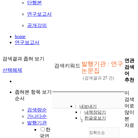
단행본
연구보고서
공개강의
home
연구보고서
검색결과 좁혀 보기
연관
발행기관 : 연구
검색키워드
검색
논문집
선택해제
어
(검색결과
27
건)
추천
좁혀본 항목 보기
이
순서
검색
어로
내보내기
검색량순
많이
내책장담기
가나다순
한글로보기
본
1
발행기관
자료
한
정확도순
국연