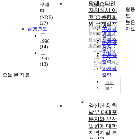
팔레스타인
구재
내림차순
정확도
활용
자치실시 이
단
순
도
후 중동평화
10개씩 출력
(NRF)
내림차순
인기도
높은
(27)
와 국제질서
순
조회
자료
발행연도
10개씩
연도순
하병주
,
서재만
,
출력
홍성민
,
제목순
장병욱
,
1998
20개씩
홍순남
(14)
저자순
출력
연구논문집
발행기
30개씩
1997
1997
관순
출력
한국연구재단
(13)
(NRF)
50개씩
오늘 본 자료
출력
100개씩
원문
출력
보기
2
양산단층 최
남부 다대포
분지와 부산
일원에 대한
지역지질 특