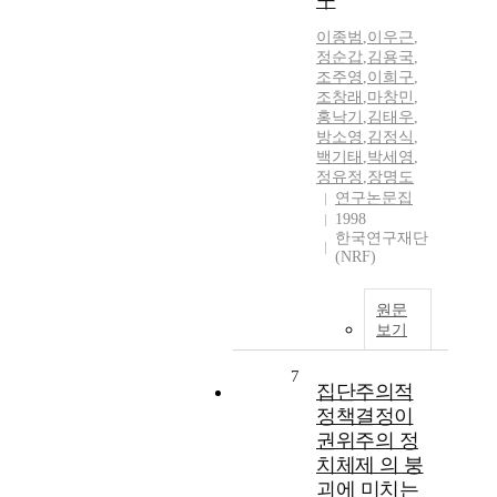
구
이종범
,
이우근
,
정순갑
,
김용국
,
조주영
,
이희구
,
조창래
,
마창민
,
홍낙기
,
김태우
,
방소영
,
김정식
,
백기태
,
박세영
,
정유정
,
장명도
연구논문집
1998
한국연구재단
(NRF)
원문
보기
7
집단주의적
정책결정이
권위주의 정
치체제 의 붕
괴에 미치는