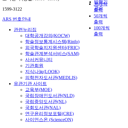
발행기
30개씩
관순
1599-3122
출력
50개씩
ARS 번호안내
출력
100개씩
관련누리집
출력
대학공개강의(KOCW)
학술정보통계시스템(Rinfo)
외국학술지지원센터(FRIC)
학술관계분석서비스(SAM)
사서커뮤니티
기관회원
지식나눔(LOOK)
의학전자도서관(MEDLIS)
유관기관 사이트
교육부(MOE)
국립장애인도서관(NLD)
국립중앙도서관(NL)
국회도서관(NAL)
연구윤리정보포털(CRE)
사이언스온 (ScienceON)