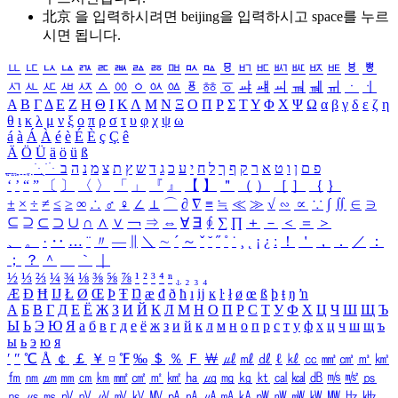
北京 을 입력하시려면
beijing
을 입력하시고 space를 누르
시면 됩니다.
ㅥ
ㅦ
ㅧ
ㅨ
ㅩ
ㅪ
ㅫ
ㅬ
ㅭ
ㅮ
ㅯ
ㅰ
ㅱ
ㅲ
ㅳ
ㅴ
ㅵ
ㅶ
ㅷ
ㅸ
ㅹ
ㅺ
ㅻ
ㅼ
ㅽ
ㅾ
ㅿ
ㆀ
ㆁ
ㆂ
ㆃ
ㆄ
ㆅ
ㆆ
ㆇ
ㆈ
ㆉ
ㆊ
ㆋ
ㆌ
ㆍ
ㆎ
Α
Β
Γ
Δ
Ε
Ζ
Η
Θ
Ι
Κ
Λ
Μ
Ν
Ξ
Ο
Π
Ρ
Σ
Τ
Υ
Φ
Χ
Ψ
Ω
α
β
γ
δ
ε
ζ
η
θ
ι
κ
λ
μ
ν
ξ
ο
π
ρ
σ
τ
υ
φ
χ
ψ
ω
á
à
Á
À
é
è
É
È
ç
Ç
ê
Ä
Ö
Ü
ä
ö
ü
ß
ְ
ֳ
ֲ
ֱ
ָ
ַ
ֵ
ֶ
ִ
ֹ
ּ
ֻ
ׂ
ׁ
ּ
ב
ה
נ
מ
צ
ת
ץ
ש
ד
ג
כ
ע
י
ח
ל
ך
ף
ק
ר
א
ט
ו
ן
ם
פ
‘
’
“
”
〔
〕
〈
〉
「
」
『
』
【
】
＂
（
）
［
］
｛
｝
±
×
÷
≠
≤
≥
∞
∴
♂
♀
∠
⊥
⌒
∂
∇
≡
≒
≪
≫
√
∽
∝
∵
∫
∬
∈
∋
⊆
⊇
⊂
⊃
∪
∩
∧
∨
￢
⇒
⇔
∀
∃
∮
∑
∏
＋
－
＜
＝
＞
、
。
·
‥
…
¨
〃
―
∥
＼
∼
´
～
ˇ
˘
˝
˚
˙
¸
˛
¡
¿
ː
！
＇
，
．
／
：
；
？
＾
＿
｀
｜
½
⅓
⅔
¼
¾
⅛
⅜
⅝
⅞
¹
²
³
⁴
ⁿ
₁
₂
₃
₄
Æ
Ð
Ħ
Ĳ
Ł
Ø
Œ
Þ
Ŧ
Ŋ
æ
đ
ð
ħ
ı
ĳ
ĸ
ŀ
ł
ø
œ
ß
þ
ŧ
ŋ
ŉ
А
Б
В
Г
Д
Е
Ё
Ж
З
И
Й
К
Л
М
Н
О
П
Р
С
Т
У
Ф
Х
Ц
Ч
Ш
Щ
Ъ
Ы
Ь
Э
Ю
Я
а
б
в
г
д
е
ё
ж
з
и
й
к
л
м
н
о
п
р
с
т
у
ф
х
ц
ч
ш
щ
ъ
ы
ь
э
ю
я
′
″
℃
Å
￠
￡
￥
¤
℉
‰
＄
％
Ｆ
￦
㎕
㎖
㎗
ℓ
㎘
㏄
㎣
㎤
㎥
㎦
㎙
㎚
㎛
㎜
㎝
㎞
㎟
㎠
㎡
㎢
㏊
㎍
㎎
㎏
㏏
㎈
㎉
㏈
㎧
㎨
㎰
㎱
㎲
㎳
㎴
㎵
㎶
㎷
㎸
㎹
㎀
㎁
㎂
㎃
㎄
㎺
㎻
㎽
㎾
㎿
㎐
㎑