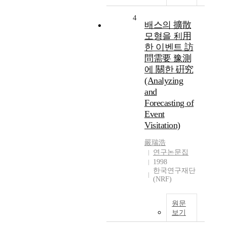
4
배스의 擴散
모형을 利用
한 이벤트 訪
問需要 豫測
에 關한 硏究
(Analyzing
and
Forecasting of
Event
Visitation)
嚴瑞浩
연구논문집
1998
한국연구재단
(NRF)
원문
보기