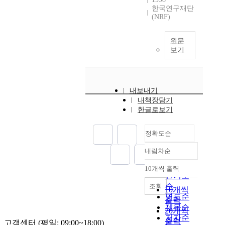
한국연구재단
(NRF)
원문
보기
내보내기
내책장담기
한글로보기
정확도순
내림차순
정확도
순
10개씩 출력
내림차순
인기도
순
조회
10개씩
연도순
출력
제목순
20개씩
저자순
출력
고객센터 (평일: 09:00~18:00)