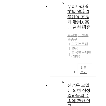
5
우리나라 企
業의 物流原
價計算 方法
과 活用方案
에 관한 硏究
윤관호
,
이병길
,
손종구
연구논문집
1998
한국연구재단
(NRF)
원문
보기
6
산성우 모델
에 의한 산성
강하물의 수
송에 관한 연