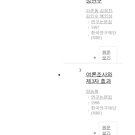
성연구
이준동
,
김정진
,
김인수
,
백인성
연구논문집
1997
한국연구재단
(NRF)
원문
보기
3
여론조사와
제3자 효과
양승목
연구논문집
1998
한국연구재단
(NRF)
원문
보기