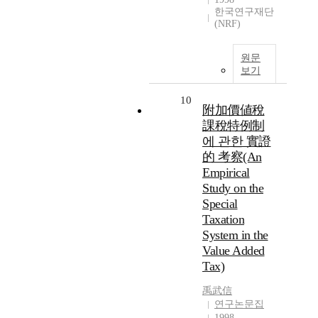
한국연구재단
(NRF)
원문
보기
10
附加價値稅
課稅特例制
에 관한 實證
的 考察(An
Empirical
Study on the
Special
Taxation
System in the
Value Added
Tax)
禹武信
연구논문집
1998