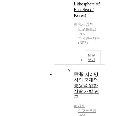
Lithosphere of
East Sea of
Korea)
한욱
,
김영석
연구논문집
1997
한국연구재단
(NRF)
원문
보기
9
東海' 지리명
칭의 국제적
통용을 위한
전략 개발 연
구
이기석
연구논문집
1998