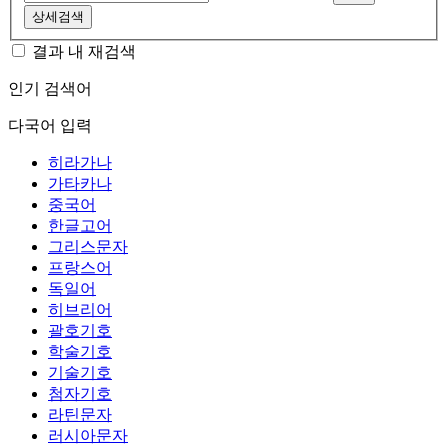
상세검색
결과 내 재검색
인기 검색어
다국어 입력
히라가나
가타카나
중국어
한글고어
그리스문자
프랑스어
독일어
히브리어
괄호기호
학술기호
기술기호
첨자기호
라틴문자
러시아문자