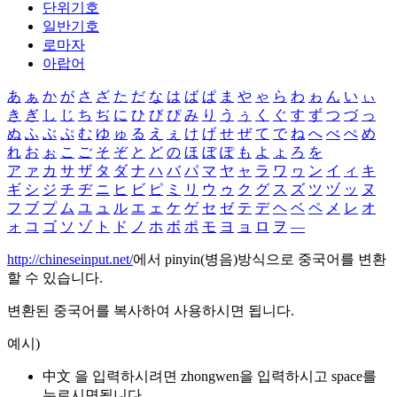
단위기호
일반기호
로마자
아랍어
あ
ぁ
か
が
さ
ざ
た
だ
な
は
ば
ぱ
ま
や
ゃ
ら
わ
ゎ
ん
い
ぃ
き
ぎ
し
じ
ち
ぢ
に
ひ
び
ぴ
み
り
う
ぅ
く
ぐ
す
ず
つ
づ
っ
ぬ
ふ
ぶ
ぷ
む
ゆ
ゅ
る
え
ぇ
け
げ
せ
ぜ
て
で
ね
へ
べ
ぺ
め
れ
お
ぉ
こ
ご
そ
ぞ
と
ど
の
ほ
ぼ
ぽ
も
よ
ょ
ろ
を
ア
ァ
カ
サ
ザ
タ
ダ
ナ
ハ
バ
パ
マ
ヤ
ャ
ラ
ワ
ヮ
ン
イ
ィ
キ
ギ
シ
ジ
チ
ヂ
ニ
ヒ
ビ
ピ
ミ
リ
ウ
ゥ
ク
グ
ス
ズ
ツ
ヅ
ッ
ヌ
フ
ブ
プ
ム
ユ
ュ
ル
エ
ェ
ケ
ゲ
セ
ゼ
テ
デ
ヘ
ベ
ペ
メ
レ
オ
ォ
コ
ゴ
ソ
ゾ
ト
ド
ノ
ホ
ボ
ポ
モ
ヨ
ョ
ロ
ヲ
―
http://chineseinput.net/
에서 pinyin(병음)방식으로 중국어를 변환
할 수 있습니다.
변환된 중국어를 복사하여 사용하시면 됩니다.
예시)
中文 을 입력하시려면
zhongwen
을 입력하시고 space를
누르시면됩니다.