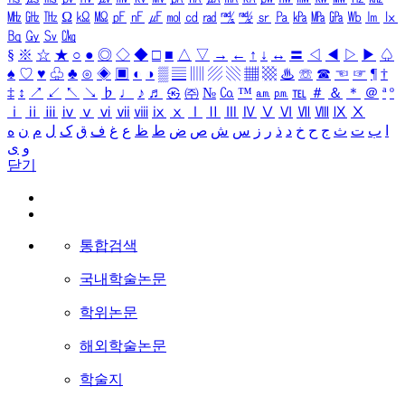
㎒
㎓
㎔
Ω
㏀
㏁
㎊
㎋
㎌
㏖
㏅
㎭
㎮
㎯
㏛
㎩
㎪
㎫
㎬
㏝
㏐
㏓
㏃
㏉
㏜
㏆
§
※
☆
★
○
●
◎
◇
◆
□
■
△
▽
→
←
↑
↓
↔
〓
◁
◀
▷
▶
♤
♠
♡
♥
♧
♣
⊙
◈
▣
◐
◑
▒
▤
▥
▨
▧
▦
▩
♨
☏
☎
☜
☞
¶
†
‡
↕
↗
↙
↖
↘
♭
♩
♪
♬
㉿
㈜
№
㏇
™
㏂
㏘
℡
＃
＆
＊
＠
ª
º
ⅰ
ⅱ
ⅲ
ⅳ
ⅴ
ⅵ
ⅶ
ⅷ
ⅸ
ⅹ
Ⅰ
Ⅱ
Ⅲ
Ⅳ
Ⅴ
Ⅵ
Ⅶ
Ⅷ
Ⅸ
Ⅹ
ا
ب
ت
ث
ج
ح
خ
د
ذ
ر
ز
س
ش
ص
ض
ط
ظ
ع
غ
ف
ق
ک
ل
م
ن
ه
و
ی
닫기
통합검색
국내학술논문
학위논문
해외학술논문
학술지