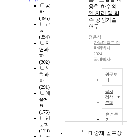
e
공
용한 하수의
o
학
인 처리 및 회
f
(396)
수 공정기술
t
교
연구
h
육
i
(354)
정용식
s
자
안동대학교 대
s
학원박사
연과
t
2024
학
u
국내박사
(302)
d
사
y
회과
원문보
i
기
학
s
(291)
국
t
목차
예
내
o
검색
술체
4
d
조회
육
대
e
(175)
강
v
음성듣
인
수
e
기
문학
계
l
(170)
의
o
3
대중제 골프장
농
녹