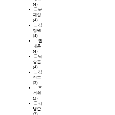
e
기
p
(
구
장
광
(4)
의
s
n
의
a
O
는
부
의
윤
필
t
t
자
c
H
그
문
성
재형
요
u
s
아
t
)
림
에
공
(4)
성
d
l
존
o
2
책
서
사
김
이
y
e
중
f
]
및
는
례
청월
강
s
a
감
p
처
큐
“
가
(4)
화
t
r
에
u
리
레
드
증
권
되
a
n
영
b
를
이
론
가
대훈
고
r
b
향
l
통
션
시
하
(4)
있
t
y
을
i
해
개
장
고
남
지
e
a
줄
c
중
념
을
있
만
d
승훈
t
수
g
금
을
포
다
,
w
(4)
t
있
o
속
검
용
.
현
i
김
e
는
l
과
토
하
이
재
t
진호
n
관
f
황
하
는
런
국
h
(3)
d
련
c
산
여
완
가
내
m
조
i
변
o
염
그
전
운
의
y
n
인
성원
u
을
림
개
데
총
o
g
들
(3)
r
모
책
방
유
인
w
c
에
김
s
두
큐
정
명
방
n
l
대
병준
e
제
레
책
관
류
q
a
한
(3)
s
거
이