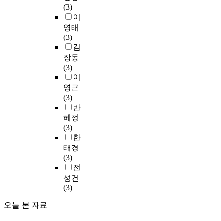
정
특
(3)
질
h
i
착
o
의
레
책
정
이
기
o
m
과
u
탈
이
및
관
영태
준
u
i
거
r
수
션
지
광
(3)
선
t
t
부
s
특
의
원
지
김
진
d
a
민
e
성
의
방
에
화
e
장동
c
감
s
을
미
안
서
계
m
(3)
t
성
e
비
를
에
도
획
o
이
i
을
l
교
논
서
쉽
수
n
영근
v
선
e
하
의
시
게
립
s
(3)
e
정
c
고
하
장
발
연
t
반
i
하
t
자
는
중
견
구
r
n
여
혜정
i
하
것
심
할
”
a
t
,
(3)
o
며
을
의
수
에
t
e
부
한
n
,
목
개
있
따
i
r
모
태경
a
그
적
방
다
르
n
a
애
(3)
n
리
으
정
.
면
g
c
착
전
d
고
로
책
Ⅰ
a
t
에
e
넷
한
성건
을
이
지
l
i
따
x
째
다
(3)
원
에
역
l
o
른
a
합
.
하
본
오늘 본 자료
의
o
n
영
m
성
연
면
연
1
f
a
향
i
폐
구
서
구