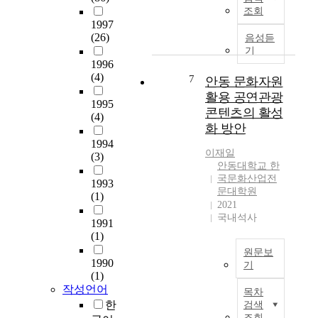
나
i
s
n
산
조회
호
s
t
생
d
도
1997
수
s
u
활
G
와
(26)
음성듣
에
t
d
복
o
고
기
남
u
e
지
1996
l
농
조
d
(4)
n
학
7
f
도
안동 문화자원
류
y
t
과
C
다
활용 공연관광
1995
가
d
s
가
o
중
콘텐츠의 활성
(4)
과
e
'
족
u
중
화 방안
도
a
o
·
r
금
1994
하
l
n
아
s
속
이재일
(3)
게
s
l
동
e
이
안동대학교 한
성
w
i
상
S
온
국문화산업전
1993
장
i
n
담
문대학원
e
으
(1)
하
t
2021
e
전
l
로
국내석사
여
h
c
공
e
오
1991
물
t
o
c
염
(1)
의
h
l
박
t
된
원문보
색
e
l
명
1990
i
지
기
깔
s
(1)
a
훈
o
하
[
작성언어
이
y
b
n
수
목차
국
짙
m
한
o
검색
가
문
은
p
조회