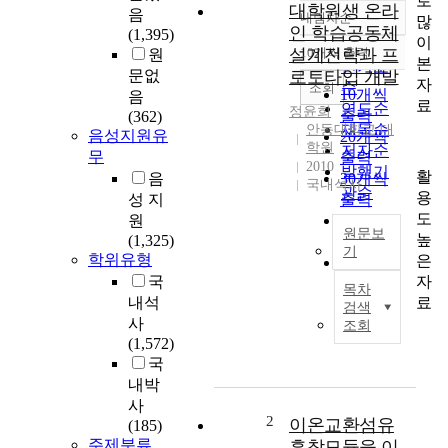
로
대학원생 온라
음
내림차순
많
정확도
인 학습공동체
(1,395)
이
순
설계전략과 프
10개씩 출력
원
내림차순
본
인기도
문없
로토타입 개발
자
순
조회
10개씩
음
료
연도순
정윤희
출력
(362)
제목순
안동대학교 대
음성지원유
20개씩
학원
저자순
무
출력
2010
발행기
활
음
30개씩
국내석사
관순
용
성 지
출력
도
원
50개씩
원문보
높
(1,325)
출력
기
학위유형
은
100개씩
T
자
국
출력
목차
h
료
내석
검색
e
사
조회
p
(1,572)
u
국
r
내박
p
사
o
2
이온교환섬유
(185)
s
주제분류
흡착모듈을 이