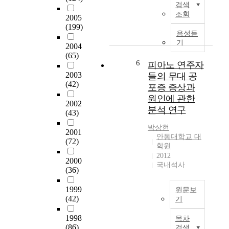
검색
안
i
:
n
조회
2005
감
t
거
C
(199)
도
y
부
u
국
음성듣
점
t
민
s
내
기
2004
차
h
감
t
아
(65)
높
a
성
o
연
6
피아노 연주자
아
t
의
m
제
2003
들의 무대 공
지
s
매
e
련
(42)
포증 증상과
고
u
개
r
소
원인에 관한
있
p
효
S
인
2002
분석 연구
다
p
과
a
근
(43)
.
o
t
에
박상현
이
r
2001
i
서
안동대학교 대
러
(72)
t
s
매
학원
한
g
안
f
우
2012
2000
녹
r
동
a
낮
국내석사
(36)
조
a
대
c
은
현
d
학
t
p
1999
원문보
상
u
교
i
H
(42)
기
은
a
대
o
범
강
T
t
학
n
위
1998
목차
이
h
e
원
a
의
(86)
검색