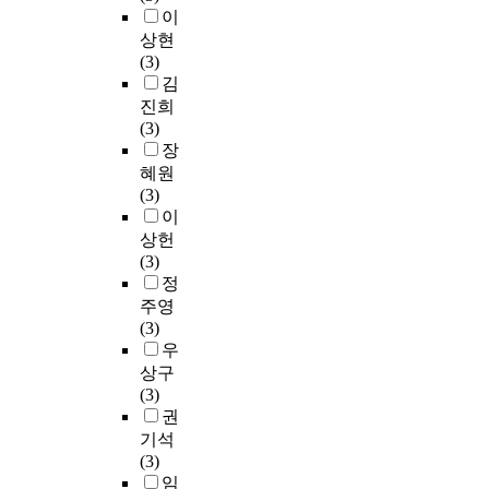
개
광
수
u
s
다
이
'
하
션
발
지
수
e
s
양
s
는
의
상현
”
에
질
s
o
한
e
효
개
(3)
과
서
기
t
r
연
r
율
념
김
“
지
준
i
s
구
v
성
을
진희
정
역
은
o
e
가
i
을
정
(3)
부
문
지
n
m
필
c
평
의
장
주
화
역
t
i
요
e
가
하
혜원
도
자
에
h
n
하
q
하
고
(3)
가
원
따
a
a
다
u
며
이
이
아
을
라
t
r
.
a
,
를
상헌
닌
활
0
w
s
l
셋
근
(3)
시
용
.
h
,
따
i
째
거
정
장
한
2
y
t
라
t
단
로
주영
중
공
~
m
i
서
y
일
그
(3)
심
연
2
u
m
본
o
금
림
우
드
콘
.
s
e
연
n
속
책
상구
론
텐
0
i
a
구
c
(
큐
(3)
정
츠
m
c
n
에
u
M
레
권
책
를
g
i
d
서
s
S
이
개
기석
개
/
a
p
는
t
W
션
발
(3)
발
L
n
h
대
o
)
의
”
임
했