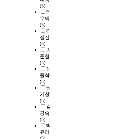
가
c
d
있
h
a
요
과
부
(5)
정
h
u
다
b
o
소
제
가
임
에
o
a
.
a
H
가
를
가
우택
서
s
t
또
s
)
상
제
치
(5)
배
e
e
한
i
,
호
시
형
김
출
n
s
,
c
황
작
하
콘
정진
되
b
t
자
d
화
용
고
텐
(5)
는
y
u
아
a
물
을
자
츠
송
각
t
d
존
t
(
통
한
로
준협
종
h
e
중
a
N
해
다
관
(5)
생
e
n
감
f
a
재
.
광
신
활
m
t
은
o
2
의
시
종화
하
u
s
변
r
S
미
분
장
(5)
수
s
w
화
t
)
를
석
성
권
,
i
o
를
h
및
가
결
장
기창
공
c
u
맞
e
탄
지
과
을
(5)
장
i
l
는
r
산
는
에
위
김
및
a
d
대
e
염
융
서
한
산
n
공숙
l
학
v
(
ㆍ
“
주
업
s
(5)
i
생
i
N
복
사
요
단
t
박
k
시
t
a
합
업
상
지
o
유리
e
기
a
2
적
활
품
에
r
(5)
t
의
l
C
인