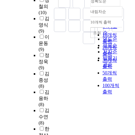
정
정확도순
련
이
도
i
e
이
n
면
체
철의
회
연
한
v
w
발
내림차순
a
이
가
(10)
정확도
관
구
성
e
a
생
l
들
어
김
에
순
의
10개씩 출력
장
d
n
한
U
을
린
내림차순
영식
서
인기도
목
을
t
d
다
n
효
이
(9)
발
적
순
조회
10개씩
유
h
s
(
i
율
가
이
표
은
연도순
발
r
출력
u
김
v
적
아
윤동
한
다
제목순
한
o
20개씩
r
순
e
으
니
(9)
드
양
저자순
다
u
v
혜
출력
r
로
더
정
론
한
발행기
.
g
e
,
30개씩
s
제
라
정욱
활
지
관순
h
y
김
i
거
도
출력
(9)
성
역
대
m
m
정
t
하
그
50개씩
김
화
문
표
u
e
원
y
기
림
출력
종성
컨
화
적
s
t
,
G
위
책
100개씩
(8)
퍼
자
인
i
h
2
r
한
읽
출력
김
런
원
영
c
o
0
a
연
기
스
용하
을
양
i
d
0
d
구
가
중
(8)
활
물
a
s
3
u
가
사
드
김
용
질
n
w
)
a
필
람
론
수연
한
인
'
e
.
t
요
들
활
(8)
안
질
s
r
이
e
하
에
성
한
동
소
i
e
처
S
다
게
화
의