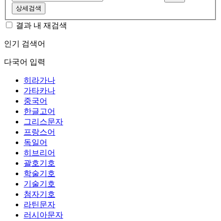
상세검색
결과 내 재검색
인기 검색어
다국어 입력
히라가나
가타카나
중국어
한글고어
그리스문자
프랑스어
독일어
히브리어
괄호기호
학술기호
기술기호
첨자기호
라틴문자
러시아문자