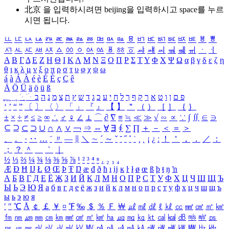
北京 을 입력하시려면
beijing
을 입력하시고 space를 누르
시면 됩니다.
ㅥ
ㅦ
ㅧ
ㅨ
ㅩ
ㅪ
ㅫ
ㅬ
ㅭ
ㅮ
ㅯ
ㅰ
ㅱ
ㅲ
ㅳ
ㅴ
ㅵ
ㅶ
ㅷ
ㅸ
ㅹ
ㅺ
ㅻ
ㅼ
ㅽ
ㅾ
ㅿ
ㆀ
ㆁ
ㆂ
ㆃ
ㆄ
ㆅ
ㆆ
ㆇ
ㆈ
ㆉ
ㆊ
ㆋ
ㆌ
ㆍ
ㆎ
Α
Β
Γ
Δ
Ε
Ζ
Η
Θ
Ι
Κ
Λ
Μ
Ν
Ξ
Ο
Π
Ρ
Σ
Τ
Υ
Φ
Χ
Ψ
Ω
α
β
γ
δ
ε
ζ
η
θ
ι
κ
λ
μ
ν
ξ
ο
π
ρ
σ
τ
υ
φ
χ
ψ
ω
á
à
Á
À
é
è
É
È
ç
Ç
ê
Ä
Ö
Ü
ä
ö
ü
ß
ְ
ֳ
ֲ
ֱ
ָ
ַ
ֵ
ֶ
ִ
ֹ
ּ
ֻ
ׂ
ׁ
ּ
ב
ה
נ
מ
צ
ת
ץ
ש
ד
ג
כ
ע
י
ח
ל
ך
ף
ק
ר
א
ט
ו
ן
ם
פ
‘
’
“
”
〔
〕
〈
〉
「
」
『
』
【
】
＂
（
）
［
］
｛
｝
±
×
÷
≠
≤
≥
∞
∴
♂
♀
∠
⊥
⌒
∂
∇
≡
≒
≪
≫
√
∽
∝
∵
∫
∬
∈
∋
⊆
⊇
⊂
⊃
∪
∩
∧
∨
￢
⇒
⇔
∀
∃
∮
∑
∏
＋
－
＜
＝
＞
、
。
·
‥
…
¨
〃
―
∥
＼
∼
´
～
ˇ
˘
˝
˚
˙
¸
˛
¡
¿
ː
！
＇
，
．
／
：
；
？
＾
＿
｀
｜
½
⅓
⅔
¼
¾
⅛
⅜
⅝
⅞
¹
²
³
⁴
ⁿ
₁
₂
₃
₄
Æ
Ð
Ħ
Ĳ
Ł
Ø
Œ
Þ
Ŧ
Ŋ
æ
đ
ð
ħ
ı
ĳ
ĸ
ŀ
ł
ø
œ
ß
þ
ŧ
ŋ
ŉ
А
Б
В
Г
Д
Е
Ё
Ж
З
И
Й
К
Л
М
Н
О
П
Р
С
Т
У
Ф
Х
Ц
Ч
Ш
Щ
Ъ
Ы
Ь
Э
Ю
Я
а
б
в
г
д
е
ё
ж
з
и
й
к
л
м
н
о
п
р
с
т
у
ф
х
ц
ч
ш
щ
ъ
ы
ь
э
ю
я
′
″
℃
Å
￠
￡
￥
¤
℉
‰
＄
％
Ｆ
￦
㎕
㎖
㎗
ℓ
㎘
㏄
㎣
㎤
㎥
㎦
㎙
㎚
㎛
㎜
㎝
㎞
㎟
㎠
㎡
㎢
㏊
㎍
㎎
㎏
㏏
㎈
㎉
㏈
㎧
㎨
㎰
㎱
㎲
㎳
㎴
㎵
㎶
㎷
㎸
㎹
㎀
㎁
㎂
㎃
㎄
㎺
㎻
㎽
㎾
㎿
㎐
㎑