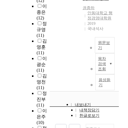
(12)
양
o
a
서
e
로
졌
이
물
f
t
역
o
는
다
권종하
융
종은
질
s
e
할
안동대학교 행
Y
오
.
합
(12)
이
t
정경영대학원
d
변
o
염
그
콘
정
2019
며
a
i
화
u
된
러
텐
국내석사
규영
,
g
n
및
n
지
나
츠
(11)
영
e
t
환
g
하
최
학
김
양
f
h
경
J
수
근
원문보
과
물
r
영훈
i
변
i
에
의
기
문
질
e
(11)
s
화
n
서
그
본
화
은
i
이
s
에
목차
중
림
연
예
부
g
검색
광순
t
따
금
책
구
술
조회
영
h
(11)
u
른
A
속
에
는
경
양
t
김
d
여
n
을
대
2
영
음성듣
화
t
y
러
영천
d
동
한
0
전
기
를
h
.
가
(11)
o
시
사
1
공
일
a
I
지
정
n
에
회
7
으
t
n
새
진부
g
제
적
년
이
켜
I
t
로
(11)
내보내기
N
거
논
3
재
조
r
e
운
내책장담기
이
a
할
의
월
일
류
e
한글로보기
r
문
t
수
는
은주
전
의
c
v
제
i
없
그
(10)
경
과
e
i
들
o
으
주