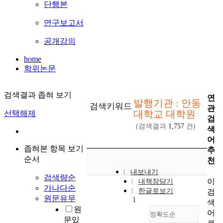
단행본
연구보고서
공개강의
home
학위논문
검색결과 좁혀 보기
연
발행기관 : 안동
검색키워드
관
대학교 대학원
선택해제
검
(검색결과
1,757
건)
색
어
좁혀본 항목 보기
추
순서
천
내보내기
검색량순
이
내책장담기
가나다순
한글로보기
검
원문유무
1
색
원
어
정확도순
문있