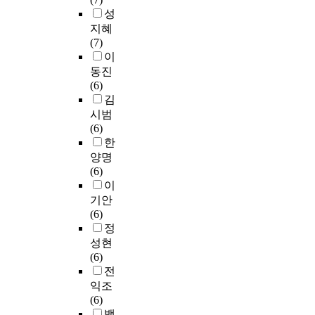
f
황
n
되
준
지
공
성
,
o
i
에
었
다
원
연
인
u
지혜
c
서
으
.
방
은
과
s
(7)
p
자
A
며
본
안
현
질
s
이
i
아
b
첫
연
과
장
소
t
동진
c
존
s
째
구
관
성
의
u
(6)
t
중
t
방
는
련
이
비
d
김
u
감
r
류
그
법
중
를
i
r
은
시범
a
수
림
,
시
고
e
e
심
(6)
c
수
책
기
되
려
s
s
리
한
t
질
을
술
고
해
t
o
적
양명
기
물
,
관
인
h
f
어
(6)
T
준
리
규
광
을
r
a
려
이
h
(
성
제
상
제
o
n
움
e
E
과
기안
,
품
거
u
o
을
p
W
시
(6)
연
화
하
g
n
완
u
S
각
정
구
에
여
h
l
화
r
)
성
성현
시
적
녹
t
i
시
p
또
,
(6)
설
합
조
h
n
켜
o
는
이
전
지
하
발
e
e
주
s
먹
야
익조
원
므
생
l
l
는
e
는
기
(6)
등
로
을
i
e
완
o
물
,
백