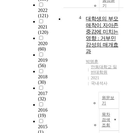
음성듣
화
a
y
기
와
t
2022
o
겹
(121)
e
n
4
대학생의 부모
쳐
g
E
애착이 자아존
2021
환
i
f
중감에 미치는
(120)
경
e
f
영향 : 거부민
재
s
e
2020
감성의 매개효
앙
a
c
(60)
과
으
n
t
로
d
s
2019
박명훈
발
a
o
(56)
안동대학교 일
전
p
f
반대학원
할
r
S
2018
2021
가
o
e
(30)
국내석사
능
t
r
성
o
2017
v
원문보
이
(32)
t
i
기
커
y
c
2016
지
p
국
e
목차
(19)
고
e
문
Q
검색
있
f
요
u
조회
2015
다
o
약
a
(1)