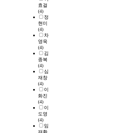
인
p
d
들
r
염
이
효걸
중
문
(
r
t
에
s
된
에
(4)
요
화
T
o
h
영
e
지
서
정
성
예
P
f
a
향
s
하
새
”
현미
술
,
o
t
을
b
수
로
이
(4)
장
T
u
w
끼
y
를
운
우
차
르
o
n
h
칠
i
처
상
선
영욱
와
t
d
i
수
d
리
호
선
(4)
첨
a
l
l
있
e
하
작
결
김
단
l
y
e
는
n
고
용
정
기
종복
P
e
g
변
t
자
주
책
술
(4)
h
x
r
인
i
하
체
과
을
심
o
p
a
이
f
며
로
제
결
재창
s
l
d
기
y
,
등
이
합
(4)
p
o
u
때
i
둘
장
면
한
이
h
r
a
문
n
째
하
서
융
화진
o
e
t
에
g
소
였
도
⋅
(4)
r
d
e
,
t
석
다
드
복
이
u
.
s
대
h
회
.
론
합
도영
s
T
t
학
e
[
산
공
(4)
)
h
u
생
i
C
본
업
연
임
제
i
d
시
m
a
연
시
관
재환
어
s