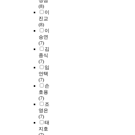
정삼
와
n
u
럼
c
.
의
로
공
(8)
인
t
s
대
h
미
드
연
이
은
e
e
학
o
이
있
맵
관
진교
수
r
d
생
o
연
는
과
광
(8)
중
v
t
시
l
구
독
관
콘
이
에
i
o
기
에
서
련
텐
승연
서
e
i
에
P
는
활
하
츠
(7)
쉽
w
n
발
h
다
동
여
활
김
게
s
v
생
y
음
이
드
성
종식
제
o
e
할
s
과
될
론
화
(7)
거
t
s
수
i
같
수
산
방
임
되
h
t
있
c
은
있
업
안
언택
지
e
i
는
a
네
다
발
을
(7)
않
r
g
여
l
가
는
전
모
손
으
t
a
러
E
지
인
을
색
호용
며
h
t
문
d
주
식
위
하
(7)
각
a
e
제
u
요
의
한
는
조
물
n
s
들
c
목
변
정
것
영은
질
p
p
과
a
표
화
부
이
(7)
의
r
e
위
t
가
를
정
다
태
총
e
c
기
i
포
보
책
.
지호
농
v
i
상
o
함
여
및
(7)
도
i