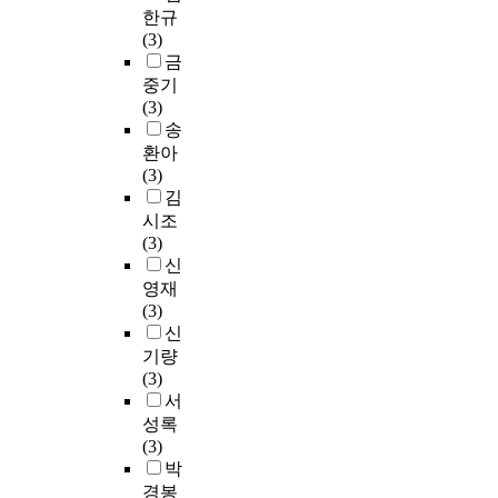
로
s
y
학
m
및
사
이
한규
을
적
g
s
생
e
다
례
중
(3)
때
용
e
i
의
r
중
를
요
금
그
되
t
c
자
s
금
분
도
효
중기
고
t
a
아
a
속
석
에
과
(3)
있
o
l
존
t
(
한
서
가
송
으
f
s
중
i
P
다
선
배
환아
나
i
p
감
s
S
.
결
가
(3)
,
n
a
에
f
W
이
과
된
김
2
i
c
영
a
)
를
제
다
시조
0
s
e
향
c
합
통
로
는
(3)
1
h
c
을
t
성
해
나
사
신
3
t
o
줄
i
폐
그
타
실
영재
년
h
n
수
o
수
림
내
을
(3)
도
e
s
있
n
에
책
었
해
신
“
s
t
는
a
서
의
다
외
기량
하
t
r
변
n
발
가
.
는
(3)
수
a
a
인
d
생
치
물
서
처
g
i
으
g
하
와
이
론
성록
리
e
n
로
o
는
그
는
국
(3)
시
w
t
부
l
슬
림
정
내
박
설
i
s
모
f
러
책
부
의
경봉
수
t
l
애
c
지
큐