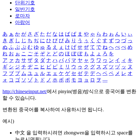
단위기호
일반기호
로마자
아랍어
あ
ぁ
か
が
さ
ざ
た
だ
な
は
ば
ぱ
ま
や
ゃ
ら
わ
ゎ
ん
い
ぃ
き
ぎ
し
じ
ち
ぢ
に
ひ
び
ぴ
み
り
う
ぅ
く
ぐ
す
ず
つ
づ
っ
ぬ
ふ
ぶ
ぷ
む
ゆ
ゅ
る
え
ぇ
け
げ
せ
ぜ
て
で
ね
へ
べ
ぺ
め
れ
お
ぉ
こ
ご
そ
ぞ
と
ど
の
ほ
ぼ
ぽ
も
よ
ょ
ろ
を
ア
ァ
カ
サ
ザ
タ
ダ
ナ
ハ
バ
パ
マ
ヤ
ャ
ラ
ワ
ヮ
ン
イ
ィ
キ
ギ
シ
ジ
チ
ヂ
ニ
ヒ
ビ
ピ
ミ
リ
ウ
ゥ
ク
グ
ス
ズ
ツ
ヅ
ッ
ヌ
フ
ブ
プ
ム
ユ
ュ
ル
エ
ェ
ケ
ゲ
セ
ゼ
テ
デ
ヘ
ベ
ペ
メ
レ
オ
ォ
コ
ゴ
ソ
ゾ
ト
ド
ノ
ホ
ボ
ポ
モ
ヨ
ョ
ロ
ヲ
―
http://chineseinput.net/
에서 pinyin(병음)방식으로 중국어를 변환
할 수 있습니다.
변환된 중국어를 복사하여 사용하시면 됩니다.
예시)
中文 을 입력하시려면
zhongwen
을 입력하시고 space를
누르시면됩니다.