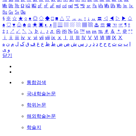
㎒
㎓
㎔
Ω
㏀
㏁
㎊
㎋
㎌
㏖
㏅
㎭
㎮
㎯
㏛
㎩
㎪
㎫
㎬
㏝
㏐
㏓
㏃
㏉
㏜
㏆
§
※
☆
★
○
●
◎
◇
◆
□
■
△
▽
→
←
↑
↓
↔
〓
◁
◀
▷
▶
♤
♠
♡
♥
♧
♣
⊙
◈
▣
◐
◑
▒
▤
▥
▨
▧
▦
▩
♨
☏
☎
☜
☞
¶
†
‡
↕
↗
↙
↖
↘
♭
♩
♪
♬
㉿
㈜
№
㏇
™
㏂
㏘
℡
＃
＆
＊
＠
ª
º
ⅰ
ⅱ
ⅲ
ⅳ
ⅴ
ⅵ
ⅶ
ⅷ
ⅸ
ⅹ
Ⅰ
Ⅱ
Ⅲ
Ⅳ
Ⅴ
Ⅵ
Ⅶ
Ⅷ
Ⅸ
Ⅹ
ا
ب
ت
ث
ج
ح
خ
د
ذ
ر
ز
س
ش
ص
ض
ط
ظ
ع
غ
ف
ق
ک
ل
م
ن
ه
و
ی
닫기
통합검색
국내학술논문
학위논문
해외학술논문
학술지