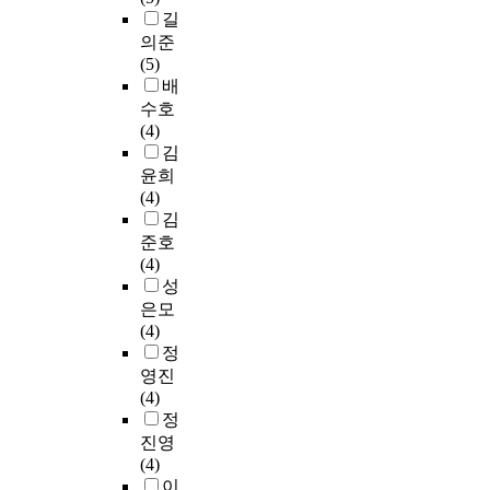
성
중
서
e
길
o
적
i
O
매
화
하
발
l
e
응
의준
z
3
체
지
나
생
e
n
과
(5)
a
)
로
원
로
되
a
g
대
배
t
염
본
및
인
는
s
a
인
수호
i
기
다
협
식
산
e
g
관
(4)
o
의
.
력
되
업
s
e
계
김
n
조
여
체
고
폐
t
i
를
o
합
기
윤희
계
있
수
a
n
비
f
을
에
(4)
구
다
등
g
.
롯
p
사
최
김
축
.
에
e
T
한
u
용
근
준호
”
포
f
h
삶
b
하
그
(4)
과
최
함
r
e
의
l
여
림
성
“
근
된
e
s
만
i
고
책
은모
안
전
여
i
t
족
c
농
방
(4)
전
세
러
g
u
도
g
도
이
정
운
계
영
h
d
등
o
중
작
영진
용
적
양
t
y
다
l
금
가
(4)
체
으
물
w
f
양
f
속
와
정
계
로
질
e
o
한
c
으
독
진영
구
다
중
r
u
요
o
로
자
(4)
축
양
총
e
n
인
u
오
사
이
이
한