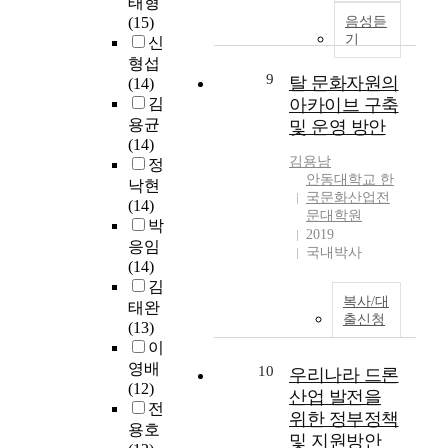
태형
활
발
g
a
기
f
라
일
(15)
음성듣
성
생
h
d
를
e
제
반
기
신
화
하
t
u
지
c
거
적
형섭
방
지
.
a
나
t
효
으
9
탈 문화자원의
(14)
안
만
T
t
초
o
율
로
김
아카이브 구축
가
h
e
기
f
이
읽
용균
및 운영 방안
장
e
s
성
P
다
고
안
(14)
큰
s
t
인
r
르
쓰
김용남
동
정
원
y
u
기
i
기
는
안동대학교 한
대
낙현
인
m
d
로
c
때
것
국문화산업전
학
(14)
은
p
e
들
e
문
에
문대학원
교
박
수
t
n
어
2019
F
에
미
한
응임
계
o
국내박사
t
서
a
금
숙
국
(14)
로
m
s
는
i
속
한
문
김
유
a
p
과
r
수
어
복사/대
화
태완
입
n
a
도
n
산
린
출신청
산
(13)
되
d
r
기
e
화
이
업
이
는
c
t
적
s
물
책
전
영배
10
과
a
우리나라 드론
i
인
s
침
으
문
(12)
다
u
c
단
산업 발전을
전
로
대
전
한
s
i
계
만
여
위한 정부정책
학
용호
영
e
p
로
S
으
겨
및 지원방안
원