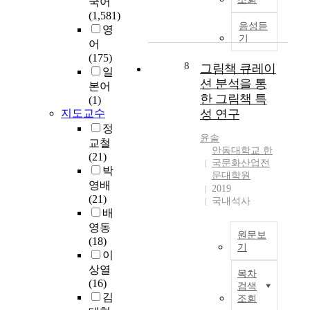
r
국어
:
발
초
녹
t
a
인
(1,581)
F
견
록
음성듣
색
o
t
간
영
o
되
]
기
으
m
i
의
어
c
었
로
a
o
발
(175)
u
다
8
그림책 큐레이
변
n
n
달
일
s
.
안
션 분석을 통
하
d
.
과
e
각
본어
동
는
c
한 그림책 특
A
정
d
중
(1)
문
현
a
t
동
지도교수
성 연구
o
금
화
상
u
o
안
n
속
정
자
으
s
윤솔
t
특
t
의
교철
원
안동대학교 한
로
e
a
히
h
용
(21)
활
국문화산업전
이
o
l
대
e
해
박
용
문대학원
는
f
o
학
M
도
영배
2019
다
s
f
생
o
가
(21)
국내석사
공
양
t
t
시
d
다
배
연
한
a
w
기
e
르
영동
관
요
g
원문보
e
는
r
고
(18)
광
기
인
e
n
청
a
,
이
콘
에
f
t
소
t
p
그
상열
텐
목차
의
r
y
년
e
H
림
(16)
츠
검색
해
e
g
의
E
에
책
김
의
조회
서
i
r
시
f
따
은