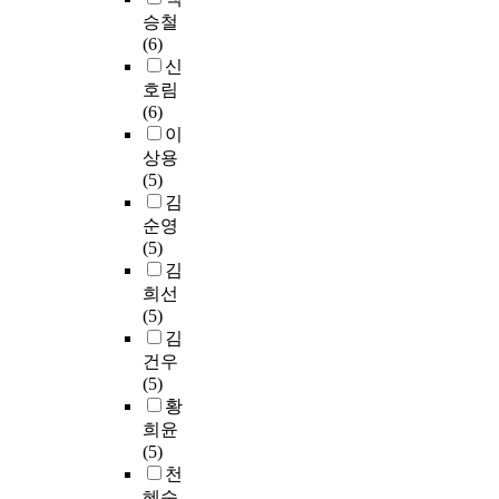
의
새
억
t
a
충
f
수
주
승철
국
로
제
e
r
요
t
질
제
(6)
내
운
하
r
n
인
h
기
와
신
정
관
는
a
i
이
i
준
같
호림
책
광
것
t
n
자
s
을
은
(6)
자
시
이
u
g
스
s
(
그
이
료
장
현
r
c
트
t
D
림
상용
를
창
재
e
o
레
u
W
책
(5)
비
출
가
,
m
스
d
S
내
김
교
이
장
a
m
에
y
)
부
하
순영
가
현
n
u
대
i
준
요
여
(5)
능
실
d
n
한
s
수
소
문
김
하
적
t
i
보
t
하
와
제
희선
다
인
h
t
호
o
기
독
를
(5)
.
방
e
y
요
e
위
자
연
김
공
법
m
t
인
s
해
,
구
연
건우
이
e
h
으
t
수
작
한
관
(5)
다
t
a
로
a
산
가
후
광
황
.
h
t
중
b
화
라
우
상
희윤
때
o
g
요
l
물
는
선
품
(5)
문
d
r
성
i
(
외
선
은
천
에
s
a
이
s
N
부
결
고
혜숙