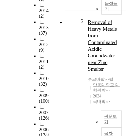
.
r
l
음성듣
또
a
i
기
2014
한
n
대
t
(2)
,
o
학
y
5
Removal of
상
n
생
i
2013
Heavy Metals
수
l
의
n
(37)
from
원
i
부
P
Contaminated
에
n
모
2012
u
Acidic
도
(9)
e
애
b
Groundwater
녹
l
착
l
2011
near Zinc
조
e
이
i
(2)
가
Smelter
a
자
c
발
r
아
G
2010
수크바탈사럴
생
n
존
o
(32)
안동대학교 대
함
i
중
l
학원박사
에
n
감
f
2009
2024
따
g
에
C
(100)
국내박사
라
c
미
o
국
o
치
u
2007
민
원문보
m
는
r
(126)
기
들
m
영
s
의
u
향
2006
e
요
목차
불
(124)
n
o
약