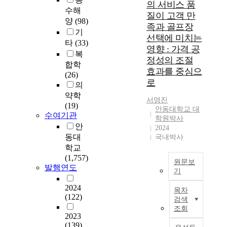
p
의 서비스 품
조
수해
i
질이 고객 만
현
양
(98)
n
족과 골프장
상
s
기
선택에 미치는
이
t
타
(33)
영향 : 가격 공
점
r
복
정성의 조절
차
u
합학
효과를 중심으
심
c
(26)
각
로
t
의
해
i
약학
서영진
지
o
(19)
안동대학교 대
고
n
수여기관
학원박사
있
a
안
2024
으
l
동대
국내박사
며
d
학교
,
e
(1,757)
가
원문보
s
발행연도
기
뭄
i
등
g
A
2024
목차
의
n
S
(122)
검색
기
s
t
조회
후
t
u
2023
변
r
d
(139)