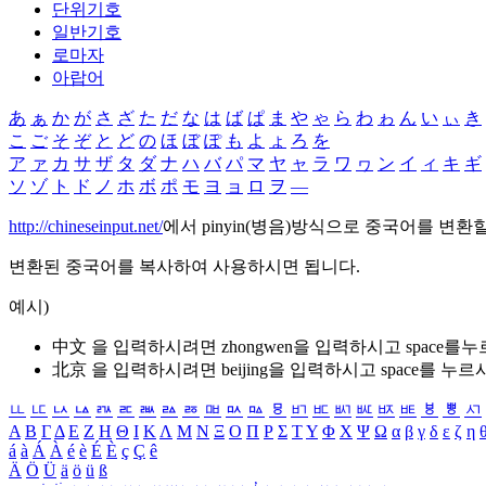
단위기호
일반기호
로마자
아랍어
あ
ぁ
か
が
さ
ざ
た
だ
な
は
ば
ぱ
ま
や
ゃ
ら
わ
ゎ
ん
い
ぃ
き
こ
ご
そ
ぞ
と
ど
の
ほ
ぼ
ぽ
も
よ
ょ
ろ
を
ア
ァ
カ
サ
ザ
タ
ダ
ナ
ハ
バ
パ
マ
ヤ
ャ
ラ
ワ
ヮ
ン
イ
ィ
キ
ギ
ソ
ゾ
ト
ド
ノ
ホ
ボ
ポ
モ
ヨ
ョ
ロ
ヲ
―
http://chineseinput.net/
에서 pinyin(병음)방식으로 중국어를 변환
변환된 중국어를 복사하여 사용하시면 됩니다.
예시)
中文 을 입력하시려면
zhongwen
을 입력하시고 space를
北京 을 입력하시려면
beijing
을 입력하시고 space를 누르
ㅥ
ㅦ
ㅧ
ㅨ
ㅩ
ㅪ
ㅫ
ㅬ
ㅭ
ㅮ
ㅯ
ㅰ
ㅱ
ㅲ
ㅳ
ㅴ
ㅵ
ㅶ
ㅷ
ㅸ
ㅹ
ㅺ
Α
Β
Γ
Δ
Ε
Ζ
Η
Θ
Ι
Κ
Λ
Μ
Ν
Ξ
Ο
Π
Ρ
Σ
Τ
Υ
Φ
Χ
Ψ
Ω
α
β
γ
δ
ε
ζ
η
á
à
Á
À
é
è
É
È
ç
Ç
ê
Ä
Ö
Ü
ä
ö
ü
ß