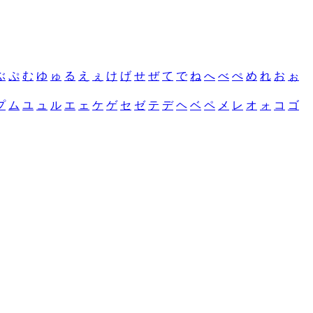
ぶ
ぷ
む
ゆ
ゅ
る
え
ぇ
け
げ
せ
ぜ
て
で
ね
へ
べ
ぺ
め
れ
お
ぉ
プ
ム
ユ
ュ
ル
エ
ェ
ケ
ゲ
セ
ゼ
テ
デ
ヘ
ベ
ペ
メ
レ
オ
ォ
コ
ゴ