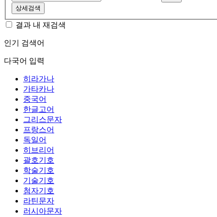
상세검색
결과 내 재검색
인기 검색어
다국어 입력
히라가나
가타카나
중국어
한글고어
그리스문자
프랑스어
독일어
히브리어
괄호기호
학술기호
기술기호
첨자기호
라틴문자
러시아문자