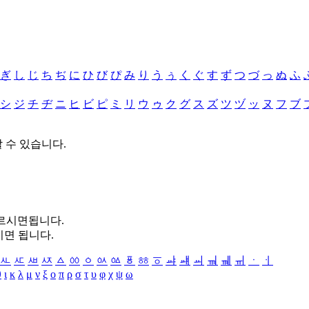
ぎ
し
じ
ち
ぢ
に
ひ
び
ぴ
み
り
う
ぅ
く
ぐ
す
ず
つ
づ
っ
ぬ
ふ
シ
ジ
チ
ヂ
ニ
ヒ
ビ
ピ
ミ
リ
ウ
ゥ
ク
グ
ス
ズ
ツ
ヅ
ッ
ヌ
フ
ブ
할 수 있습니다.
누르시면됩니다.
시면 됩니다.
ㅻ
ㅼ
ㅽ
ㅾ
ㅿ
ㆀ
ㆁ
ㆂ
ㆃ
ㆄ
ㆅ
ㆆ
ㆇ
ㆈ
ㆉ
ㆊ
ㆋ
ㆌ
ㆍ
ㆎ
θ
ι
κ
λ
μ
ν
ξ
ο
π
ρ
σ
τ
υ
φ
χ
ψ
ω