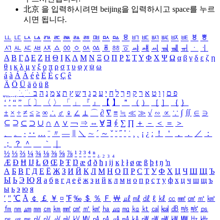
北京 을 입력하시려면
beijing
을 입력하시고 space를 누르
시면 됩니다.
ㅥ
ㅦ
ㅧ
ㅨ
ㅩ
ㅪ
ㅫ
ㅬ
ㅭ
ㅮ
ㅯ
ㅰ
ㅱ
ㅲ
ㅳ
ㅴ
ㅵ
ㅶ
ㅷ
ㅸ
ㅹ
ㅺ
ㅻ
ㅼ
ㅽ
ㅾ
ㅿ
ㆀ
ㆁ
ㆂ
ㆃ
ㆄ
ㆅ
ㆆ
ㆇ
ㆈ
ㆉ
ㆊ
ㆋ
ㆌ
ㆍ
ㆎ
Α
Β
Γ
Δ
Ε
Ζ
Η
Θ
Ι
Κ
Λ
Μ
Ν
Ξ
Ο
Π
Ρ
Σ
Τ
Υ
Φ
Χ
Ψ
Ω
α
β
γ
δ
ε
ζ
η
θ
ι
κ
λ
μ
ν
ξ
ο
π
ρ
σ
τ
υ
φ
χ
ψ
ω
á
à
Á
À
é
è
É
È
ç
Ç
ê
Ä
Ö
Ü
ä
ö
ü
ß
ְ
ֳ
ֲ
ֱ
ָ
ַ
ֵ
ֶ
ִ
ֹ
ּ
ֻ
ׂ
ׁ
ּ
ב
ה
נ
מ
צ
ת
ץ
ש
ד
ג
כ
ע
י
ח
ל
ך
ף
ק
ר
א
ט
ו
ן
ם
פ
‘
’
“
”
〔
〕
〈
〉
「
」
『
』
【
】
＂
（
）
［
］
｛
｝
±
×
÷
≠
≤
≥
∞
∴
♂
♀
∠
⊥
⌒
∂
∇
≡
≒
≪
≫
√
∽
∝
∵
∫
∬
∈
∋
⊆
⊇
⊂
⊃
∪
∩
∧
∨
￢
⇒
⇔
∀
∃
∮
∑
∏
＋
－
＜
＝
＞
、
。
·
‥
…
¨
〃
―
∥
＼
∼
´
～
ˇ
˘
˝
˚
˙
¸
˛
¡
¿
ː
！
＇
，
．
／
：
；
？
＾
＿
｀
｜
½
⅓
⅔
¼
¾
⅛
⅜
⅝
⅞
¹
²
³
⁴
ⁿ
₁
₂
₃
₄
Æ
Ð
Ħ
Ĳ
Ł
Ø
Œ
Þ
Ŧ
Ŋ
æ
đ
ð
ħ
ı
ĳ
ĸ
ŀ
ł
ø
œ
ß
þ
ŧ
ŋ
ŉ
А
Б
В
Г
Д
Е
Ё
Ж
З
И
Й
К
Л
М
Н
О
П
Р
С
Т
У
Ф
Х
Ц
Ч
Ш
Щ
Ъ
Ы
Ь
Э
Ю
Я
а
б
в
г
д
е
ё
ж
з
и
й
к
л
м
н
о
п
р
с
т
у
ф
х
ц
ч
ш
щ
ъ
ы
ь
э
ю
я
′
″
℃
Å
￠
￡
￥
¤
℉
‰
＄
％
Ｆ
￦
㎕
㎖
㎗
ℓ
㎘
㏄
㎣
㎤
㎥
㎦
㎙
㎚
㎛
㎜
㎝
㎞
㎟
㎠
㎡
㎢
㏊
㎍
㎎
㎏
㏏
㎈
㎉
㏈
㎧
㎨
㎰
㎱
㎲
㎳
㎴
㎵
㎶
㎷
㎸
㎹
㎀
㎁
㎂
㎃
㎄
㎺
㎻
㎽
㎾
㎿
㎐
㎑