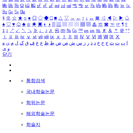
㎒
㎓
㎔
Ω
㏀
㏁
㎊
㎋
㎌
㏖
㏅
㎭
㎮
㎯
㏛
㎩
㎪
㎫
㎬
㏝
㏐
㏓
㏃
㏉
㏜
㏆
§
※
☆
★
○
●
◎
◇
◆
□
■
△
▽
→
←
↑
↓
↔
〓
◁
◀
▷
▶
♤
♠
♡
♥
♧
♣
⊙
◈
▣
◐
◑
▒
▤
▥
▨
▧
▦
▩
♨
☏
☎
☜
☞
¶
†
‡
↕
↗
↙
↖
↘
♭
♩
♪
♬
㉿
㈜
№
㏇
™
㏂
㏘
℡
＃
＆
＊
＠
ª
º
ⅰ
ⅱ
ⅲ
ⅳ
ⅴ
ⅵ
ⅶ
ⅷ
ⅸ
ⅹ
Ⅰ
Ⅱ
Ⅲ
Ⅳ
Ⅴ
Ⅵ
Ⅶ
Ⅷ
Ⅸ
Ⅹ
ا
ب
ت
ث
ج
ح
خ
د
ذ
ر
ز
س
ش
ص
ض
ط
ظ
ع
غ
ف
ق
ک
ل
م
ن
ه
و
ی
닫기
통합검색
국내학술논문
학위논문
해외학술논문
학술지