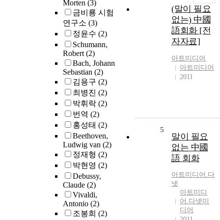
Morten
(3)
(말이 필요
금비룡 시험
없는) 中國
연구소
(3)
語회화 [전
정윤수
(2)
자자료]
Schumann,
Robert
(2)
아트미디어
Bach, Johann
아트미디어
Sebastian
(2)
2011
김용구
(2)
최병진
(2)
박휘락
(2)
번역
(2)
홍성태
(2)
5
Beethoven,
말이 필요
Ludwig van
(2)
없는 中國
정재형
(2)
語 회화
박현영
(2)
아트미디어.다
Debussy,
넷
Claude
(2)
아트미디
Vivaldi,
어.다넷미
Antonio
(2)
디어
조봉희
(2)
2011