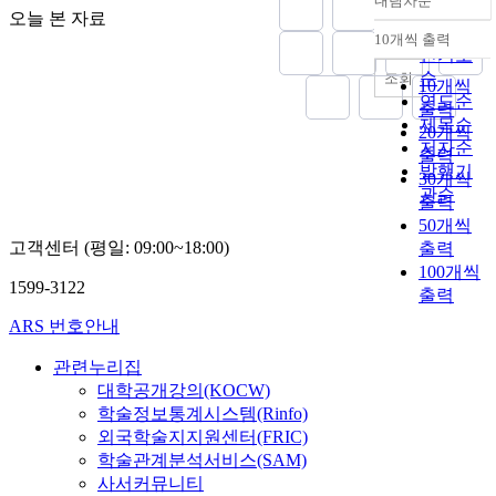
내림차순
정확도
오늘 본 자료
순
10개씩 출력
내림차순
인기도
순
조회
10개씩
연도순
출력
제목순
20개씩
저자순
출력
발행기
30개씩
관순
출력
50개씩
고객센터 (평일: 09:00~18:00)
출력
100개씩
1599-3122
출력
ARS 번호안내
관련누리집
대학공개강의(KOCW)
학술정보통계시스템(Rinfo)
외국학술지지원센터(FRIC)
학술관계분석서비스(SAM)
사서커뮤니티