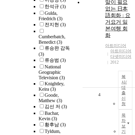
말이 필요
한석규
(3)
없는 日本
Gulda,
語회화 : 요
Friedrich
(3)
거요거 일
전지현
(3)
본여행 회
화
Cumberbatch,
Benedict
(3)
아트미디어
류승완 감독
아트미디어
(3)
다넷미디어
류승범
(3)
2012
National
Geographic
복
Television
(3)
사/
Knightley,
대
Keira
(3)
출
4
Goode,
신
Matthew
(3)
청
김선 저
(3)
Bachar,
목
Kevin
(3)
차
황후남
(3)
보
Tyldum,
기