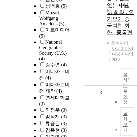
없는 中國
성백효
(5)
語 회화 : 요
Mozart,
Wolfgang
거요거 중
Amadeus
(5)
국여행 회
아트미디어
화 , 중국편
(5)
National
아트미디어
Geographic
아트미디어
Society (U.S.)
다넷미디어
(4)
2008
강수연
(4)
미디아트비
복
전
(4)
사/
미디아트비
대
전 제작
(4)
출
3
신
연세대학교
청
(3)
하정우
(3)
목
임석재
(3)
차
류승완
(3)
보
김옥현
(3)
기
이경영
(3)