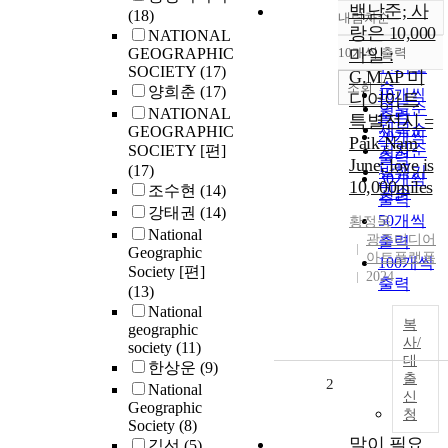
백남준; 사
(18)
내림차순
정확도
랑은 10,000
NATIONAL
순
GEOGRAPHIC
10개씩 출력
마일 :
내림차순
인기도
SOCIETY
(17)
G.MAP 미
순
조회
양희춘
(17)
10개씩
디어아트
연도순
NATIONAL
출력
특별전시 =
제목순
GEOGRAPHIC
20개씩
Paik Nam
SOCIETY [편]
저자순
출력
June; love is
(17)
발행기
30개씩
10,000miles
조수현
(14)
관순
출력
강태권
(14)
50개씩
황정욱
National
광주미디어
출력
Geographic
아트플랫폼
100개씩
Society [편]
2024
출력
(13)
National
복
geographic
사/
society
(11)
대
한상운
(9)
출
2
National
신
Geographic
청
Society
(8)
말이 필요
김선
(5)