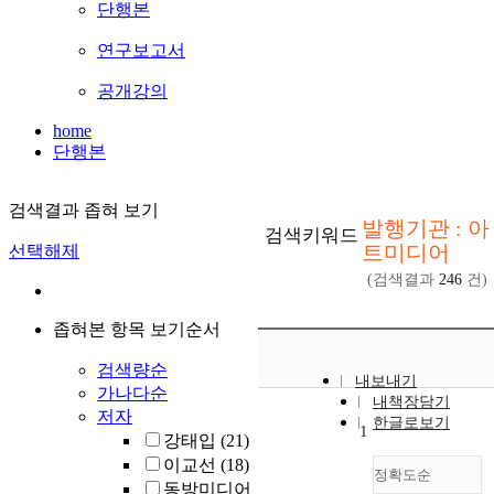
단행본
연구보고서
공개강의
home
단행본
검색결과 좁혀 보기
발행기관 : 아
검색키워드
트미디어
선택해제
(검색결과
246
건)
좁혀본 항목 보기순서
검색량순
내보내기
가나다순
내책장담기
저자
한글로보기
1
강태입
(21)
이교선
(18)
정확도순
동방미디어