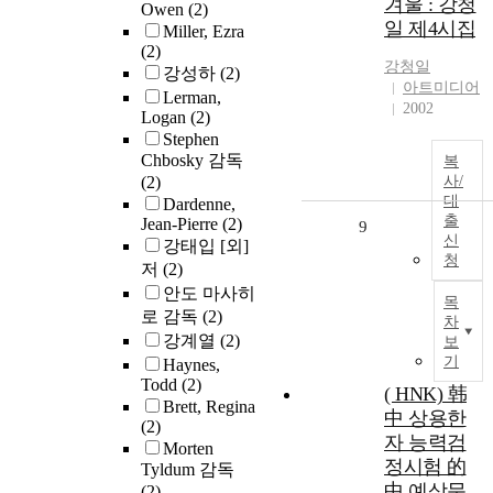
겨울 : 강청
Owen
(2)
일 제4시집
Miller, Ezra
(2)
강청일
강성하
(2)
아트미디어
Lerman,
2002
Logan
(2)
Stephen
Chbosky 감독
복
(2)
사/
대
Dardenne,
출
Jean-Pierre
(2)
9
신
강태입 [외]
청
저
(2)
안도 마사히
목
로 감독
(2)
차
강계열
(2)
보
기
Haynes,
Todd
(2)
( HNK) 韩
Brett, Regina
中 상용한
(2)
자 능력검
Morten
정시험 的
Tyldum 감독
中 예상문
(2)