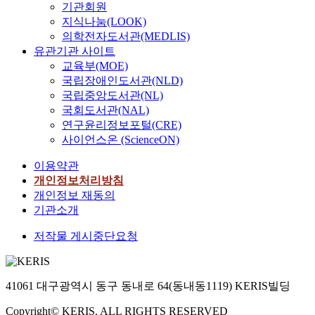
기관회원
지식나눔(LOOK)
의학전자도서관(MEDLIS)
유관기관 사이트
교육부(MOE)
국립장애인도서관(NLD)
국립중앙도서관(NL)
국회도서관(NAL)
연구윤리정보포털(CRE)
사이언스온 (ScienceON)
이용약관
개인정보처리방침
개인정보 재동의
기관소개
저작물 게시중단요청
41061 대구광역시 동구 동내로 64(동내동1119) KERIS빌딩
Copyright© KERIS. ALL RIGHTS RESERVED