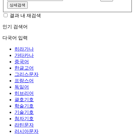
상세검색
결과 내 재검색
인기 검색어
다국어 입력
히라가나
가타카나
중국어
한글고어
그리스문자
프랑스어
독일어
히브리어
괄호기호
학술기호
기술기호
첨자기호
라틴문자
러시아문자