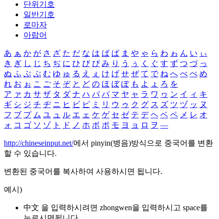
단위기호
일반기호
로마자
아랍어
あ
ぁ
か
が
さ
ざ
た
だ
な
は
ば
ぱ
ま
や
ゃ
ら
わ
ゎ
ん
い
ぃ
き
ぎ
し
じ
ち
ぢ
に
ひ
び
ぴ
み
り
う
ぅ
く
ぐ
す
ず
つ
づ
っ
ぬ
ふ
ぶ
ぷ
む
ゆ
ゅ
る
え
ぇ
け
げ
せ
ぜ
て
で
ね
へ
べ
ぺ
め
れ
お
ぉ
こ
ご
そ
ぞ
と
ど
の
ほ
ぼ
ぽ
も
よ
ょ
ろ
を
ア
ァ
カ
サ
ザ
タ
ダ
ナ
ハ
バ
パ
マ
ヤ
ャ
ラ
ワ
ヮ
ン
イ
ィ
キ
ギ
シ
ジ
チ
ヂ
ニ
ヒ
ビ
ピ
ミ
リ
ウ
ゥ
ク
グ
ス
ズ
ツ
ヅ
ッ
ヌ
フ
ブ
プ
ム
ユ
ュ
ル
エ
ェ
ケ
ゲ
セ
ゼ
テ
デ
ヘ
ベ
ペ
メ
レ
オ
ォ
コ
ゴ
ソ
ゾ
ト
ド
ノ
ホ
ボ
ポ
モ
ヨ
ョ
ロ
ヲ
―
http://chineseinput.net/
에서 pinyin(병음)방식으로 중국어를 변환
할 수 있습니다.
변환된 중국어를 복사하여 사용하시면 됩니다.
예시)
中文 을 입력하시려면
zhongwen
을 입력하시고 space를
누르시면됩니다.