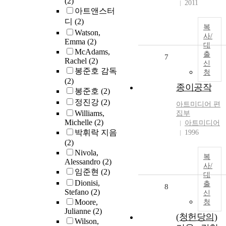
(2)
2011
아트앤스터
디
(2)
복
Watson,
사/
Emma
(2)
대
McAdams,
출
7
Rachel
(2)
신
봉준호 감독
청
(2)
종이공작
봉준호
(2)
정진강
(2)
아트미디어 편
Williams,
집부
Michelle
(2)
아트미디어
박휘락 지음
1996
(2)
Nivola,
복
Alessandro
(2)
사/
임준현
(2)
대
Dionisi,
출
8
Stefano
(2)
신
Moore,
청
Julianne
(2)
(청헌당의)
Wilson,