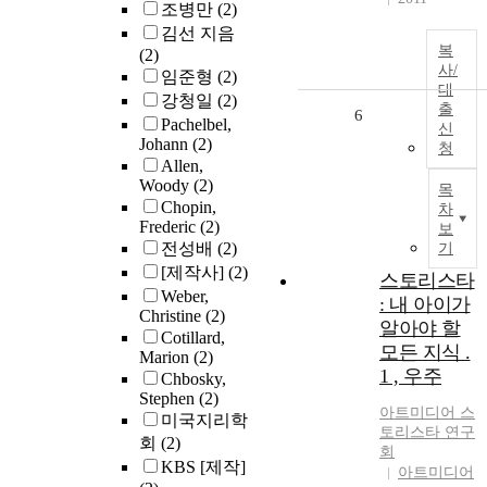
조병만
(2)
김선 지음
복
(2)
사/
임준형
(2)
대
강청일
(2)
출
6
Pachelbel,
신
Johann
(2)
청
Allen,
Woody
(2)
목
Chopin,
차
Frederic
(2)
보
전성배
(2)
기
[제작사]
(2)
스토리스타
Weber,
: 내 아이가
Christine
(2)
알아야 할
Cotillard,
모든 지식 .
Marion
(2)
1 , 우주
Chbosky,
Stephen
(2)
아트미디어 스
미국지리학
토리스타 연구
회
(2)
회
KBS [제작]
아트미디어