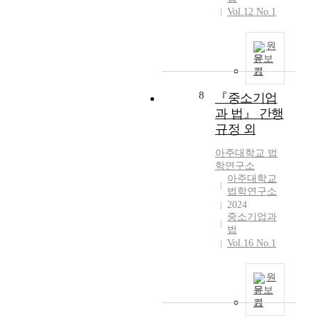
연
과
Vol.12 No.1
구
미
의
국
동
원
의
문보
향
과
기
을
학
예
기
8
『중소기업
측
술
과 법』 간행
할
원
규정 외
수
조
있
정
아주대학교 법
게
책
학연구소
하
을
아주대학교
고
검
법학연구소
,
토
2024
네
중소기업과
하
법
트
였
Vol.16 No.1
워
고
크
,
분
「
원
석
한
문보
은
기
국
문
과