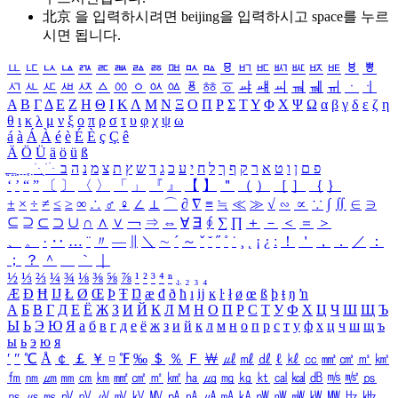
北京 을 입력하시려면
beijing
을 입력하시고 space를 누르
시면 됩니다.
ㅥ
ㅦ
ㅧ
ㅨ
ㅩ
ㅪ
ㅫ
ㅬ
ㅭ
ㅮ
ㅯ
ㅰ
ㅱ
ㅲ
ㅳ
ㅴ
ㅵ
ㅶ
ㅷ
ㅸ
ㅹ
ㅺ
ㅻ
ㅼ
ㅽ
ㅾ
ㅿ
ㆀ
ㆁ
ㆂ
ㆃ
ㆄ
ㆅ
ㆆ
ㆇ
ㆈ
ㆉ
ㆊ
ㆋ
ㆌ
ㆍ
ㆎ
Α
Β
Γ
Δ
Ε
Ζ
Η
Θ
Ι
Κ
Λ
Μ
Ν
Ξ
Ο
Π
Ρ
Σ
Τ
Υ
Φ
Χ
Ψ
Ω
α
β
γ
δ
ε
ζ
η
θ
ι
κ
λ
μ
ν
ξ
ο
π
ρ
σ
τ
υ
φ
χ
ψ
ω
á
à
Á
À
é
è
É
È
ç
Ç
ê
Ä
Ö
Ü
ä
ö
ü
ß
ְ
ֳ
ֲ
ֱ
ָ
ַ
ֵ
ֶ
ִ
ֹ
ּ
ֻ
ׂ
ׁ
ּ
ב
ה
נ
מ
צ
ת
ץ
ש
ד
ג
כ
ע
י
ח
ל
ך
ף
ק
ר
א
ט
ו
ן
ם
פ
‘
’
“
”
〔
〕
〈
〉
「
」
『
』
【
】
＂
（
）
［
］
｛
｝
±
×
÷
≠
≤
≥
∞
∴
♂
♀
∠
⊥
⌒
∂
∇
≡
≒
≪
≫
√
∽
∝
∵
∫
∬
∈
∋
⊆
⊇
⊂
⊃
∪
∩
∧
∨
￢
⇒
⇔
∀
∃
∮
∑
∏
＋
－
＜
＝
＞
、
。
·
‥
…
¨
〃
―
∥
＼
∼
´
～
ˇ
˘
˝
˚
˙
¸
˛
¡
¿
ː
！
＇
，
．
／
：
；
？
＾
＿
｀
｜
½
⅓
⅔
¼
¾
⅛
⅜
⅝
⅞
¹
²
³
⁴
ⁿ
₁
₂
₃
₄
Æ
Ð
Ħ
Ĳ
Ł
Ø
Œ
Þ
Ŧ
Ŋ
æ
đ
ð
ħ
ı
ĳ
ĸ
ŀ
ł
ø
œ
ß
þ
ŧ
ŋ
ŉ
А
Б
В
Г
Д
Е
Ё
Ж
З
И
Й
К
Л
М
Н
О
П
Р
С
Т
У
Ф
Х
Ц
Ч
Ш
Щ
Ъ
Ы
Ь
Э
Ю
Я
а
б
в
г
д
е
ё
ж
з
и
й
к
л
м
н
о
п
р
с
т
у
ф
х
ц
ч
ш
щ
ъ
ы
ь
э
ю
я
′
″
℃
Å
￠
￡
￥
¤
℉
‰
＄
％
Ｆ
￦
㎕
㎖
㎗
ℓ
㎘
㏄
㎣
㎤
㎥
㎦
㎙
㎚
㎛
㎜
㎝
㎞
㎟
㎠
㎡
㎢
㏊
㎍
㎎
㎏
㏏
㎈
㎉
㏈
㎧
㎨
㎰
㎱
㎲
㎳
㎴
㎵
㎶
㎷
㎸
㎹
㎀
㎁
㎂
㎃
㎄
㎺
㎻
㎽
㎾
㎿
㎐
㎑