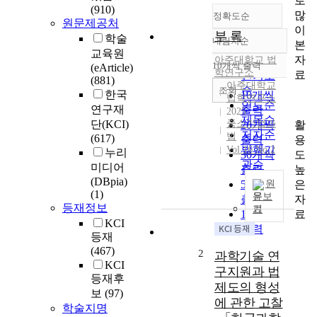
로
(910)
많
정확도순
원문제공처
이
부 록
학술
내림차순
본
정확도
교육원
자
아주대학교 법
순
10개씩 출력
(eArticle)
내림차순
학연구소
료
인기도
(881)
아주대학교
순
조회
한국
10개씩
법학연구소
연도순
연구재
출력
2025
제목순
단(KCI)
중소기업과
활
20개씩
저자순
법
(617)
용
출력
발행기
Vol.16 No.2
누리
도
30개씩
관순
미디어
높
출력
(DBpia)
은
50개씩
원
(1)
문보
자
출력
등재정보
기
료
100개씩
KCI
출력
등재
(467)
2
과학기술 연
KCI
구지원과 법
등재후
제도의 형성
보
(97)
에 관한 고찰
학술지명