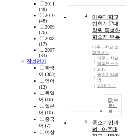
분
2011
구
야
(48)
소
에
2010
4
설
아주대학교
(48)
서
립
법학전문대
2009
는
을
학원 특성화
(26)
논
전
학술지 부록
2008
문
후
(17)
연
한
아주대학교 법
2007
구
시
학연구소
(33)
의
아주대학교
기
작성언어
지
법학연구소
과
한국
식
2016
학
어
(868)
중소기업과
생
기
법
영어
산
술
Vol.8 No.1
(13)
구
연
독일
조
구
어
(10)
와
원
지
그
일본
문보
원
기
특
어
(10)
의
징
중국
법
5
중소기업과
을
제
어
(7)
법 - 아주대
분
도
미상
석