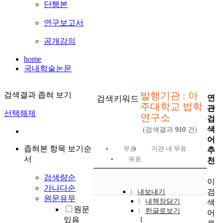
단행본
연구보고서
공개강의
home
국내학술논문
발행기관 : 아
검색결과 좁혀 보기
연
검색키워드
주대학교 법학
관
선택해제
연구소
검
색
(검색결과
910
건)
어
좁혀본 항목 보기순
무료
기관 내 무료
추
서
유료
천
검색량순
이
가나다순
검
내보내기
원문유무
내책장담기
색
원문
한글로보기
어
있음
1