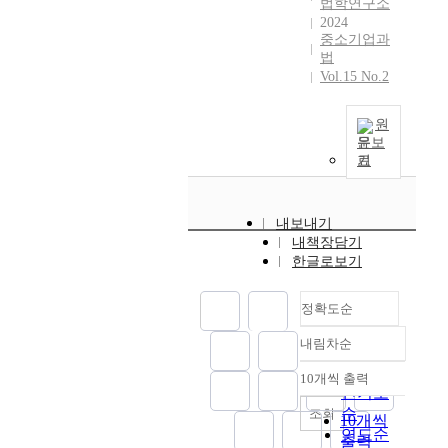
법학연구소
구
였
2024
동
다
중소기업과
향
.
법
분
이
Vol.15 No.2
석
를
을
바
원
가
탕
문보
능
으
기
하
로
게
한
한
국
내보내기
다
과
내책장담기
.
학
한글로보기
본
기
연
술
구
정확도순
연
에
구
내림차순
서
정확도
소
는
순
의
10개씩 출력
내림차순
최
인기도
법
근
적
순
조회
10개씩
1
성
연도순
출력
0