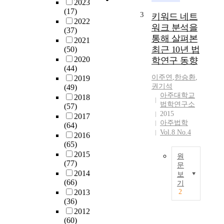
2023
학
(17)
3
키워드 네트
기
2022
워크 분석을
(37)
술
통해 살펴본
2021
연
최근 10년 법
(50)
구
2020
학연구 동향
소
(44)
육
이주연
,
한승환
,
2019
성
권기석
(49)
법
아주대학교
2018
」
법학연구소
(57)
을
2015
2017
중
아주법학
(64)
심
Vol.8 No.4
2016
으
(65)
로
2015
원
한
(77)
문
국
2014
보
최
과
(66)
기
근
학
2013
2
타
기
(36)
학
술
2012
문
(60)
연