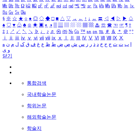
㎒
㎓
㎔
Ω
㏀
㏁
㎊
㎋
㎌
㏖
㏅
㎭
㎮
㎯
㏛
㎩
㎪
㎫
㎬
㏝
㏐
㏓
㏃
㏉
㏜
㏆
§
※
☆
★
○
●
◎
◇
◆
□
■
△
▽
→
←
↑
↓
↔
〓
◁
◀
▷
▶
♤
♠
♡
♥
♧
♣
⊙
◈
▣
◐
◑
▒
▤
▥
▨
▧
▦
▩
♨
☏
☎
☜
☞
¶
†
‡
↕
↗
↙
↖
↘
♭
♩
♪
♬
㉿
㈜
№
㏇
™
㏂
㏘
℡
＃
＆
＊
＠
ª
º
ⅰ
ⅱ
ⅲ
ⅳ
ⅴ
ⅵ
ⅶ
ⅷ
ⅸ
ⅹ
Ⅰ
Ⅱ
Ⅲ
Ⅳ
Ⅴ
Ⅵ
Ⅶ
Ⅷ
Ⅸ
Ⅹ
ا
ب
ت
ث
ج
ح
خ
د
ذ
ر
ز
س
ش
ص
ض
ط
ظ
ع
غ
ف
ق
ک
ل
م
ن
ه
و
ی
닫기
통합검색
국내학술논문
학위논문
해외학술논문
학술지