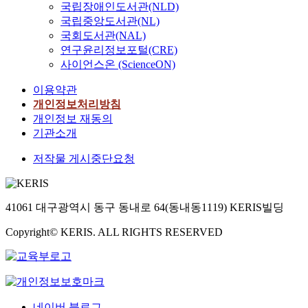
국립장애인도서관(NLD)
키
과
국립중앙도서관(NL)
워
학
국회도서관(NAL)
드
기
연구윤리정보포털(CRE)
분
술
석
사이언스온 (ScienceON)
연
및
구
이용약관
네
소
개인정보처리방침
트
육
개인정보 재동의
워
성
크
기관소개
법
분
」
저작물 게시중단요청
석
과
기
관
법
련
을
된
41061 대구광역시 동구 동내로 64(동내동1119) KERIS빌딩
활
법
용
적
Copyright© KERIS. ALL RIGHTS RESERVED
하
쟁
여
점
법
을
학
분
분
석
네이버 블로그