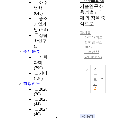
-「한국과학
아주
기술연구소
법학
육성법」의
(648)
제·개정을 중
중소
심으로-
기업과
법
(261)
김대홍
상담
아주대학교
학연구
법학연구소
(1)
2025
주제분류
아주법학
사회
Vol.18 No.4
과학
(790)
원
기타
문
(120)
보
본
발행연도
기
논
2
2026
문
(26)
은
2025
「
(44)
한
2024
국
(46)
과