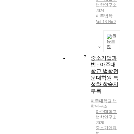
.
육
법학연구소
계
2024
성
량
아주법학
법
서
Vol.18 No.3
」
지
의
학
입
원
적
법
문보
분
배
기
석
경
7
중소기업과
방
으
법
법 : 아주대
로
은
학교 법학전
한
시
국
문대학원 특
간
의
성화 학술지
의
과
부록
흐
학
름
기
아주대학교 법
에
학연구소
술
따
아주대학교
지
법학연구소
른
원
2020
문
정
중소기업과
헌
책
법