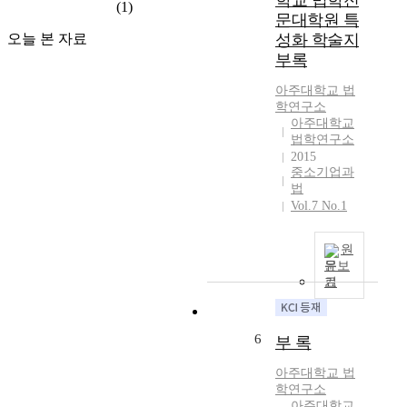
학교 법학전
형
(1)
문대학원 특
하
성
여
오늘 본 자료
성화 학술지
과
동
부록
정
향
을
아주대학교 법
을
살
학연구소
파
펴
아주대학교
악
보
법학연구소
하
았
2015
는
다
중소기업과
다
.
법
양
우
Vol.7 No.1
한
선
시
「
원
도
한
문보
가
국
기
이
과
루
학
어
기
6
부 록
지
술
고
연
아주대학교 법
있
구
학연구소
다
소
아주대학교