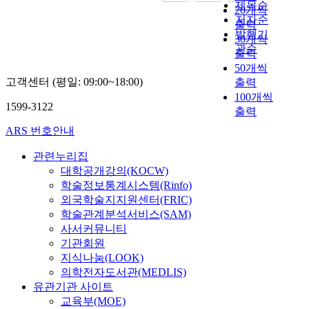
격
제목순
20개씩
년
,
저자순
출력
법
정
발행기
30개씩
학
부
관순
출력
분
의
50개씩
야
출
고객센터 (평일: 09:00~18:00)
출력
논
연
100개씩
문
금
1599-3122
데
출력
,
이
국
ARS 번호안내
터
유
를
재
관련누리집
기
산
대학공개강의(KOCW)
반
의
학술정보통계시스템(Rinfo)
으
무
외국학술지지원센터(FRIC)
로
상
학술관계분석서비스(SAM)
기
양
사서커뮤니티
술
여
기관회원
통
등
지식나눔(LOOK)
계
의
의학전자도서관(MEDLIS)
분
「
유관기관 사이트
석
한
교육부(MOE)
,
국