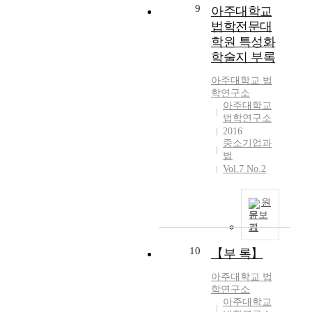
9
아주대학교
헌
학
법학전문대
등
기
에
학원 특성화
술
서
학술지 부록
연
추
구
아주대학교 법
출
소
학연구소
한
육
아주대학교
서
성
법학연구소
지
법
2016
정
」
중소기업과
보
의
법
들
제
Vol.7 No.2
간
정
의
및
원
관
개
문보
계
정
기
를
과
분
10
정
【부 록】
석
을
하
아주대학교 법
규
학연구소
여
명
아주대학교
연
하