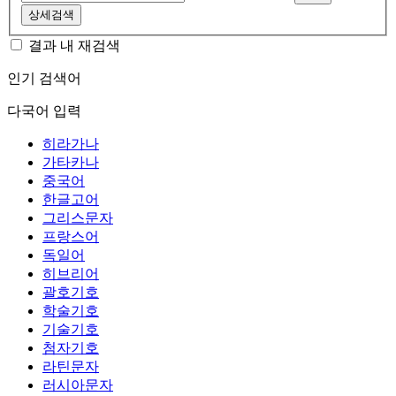
상세검색
결과 내 재검색
인기 검색어
다국어 입력
히라가나
가타카나
중국어
한글고어
그리스문자
프랑스어
독일어
히브리어
괄호기호
학술기호
기술기호
첨자기호
라틴문자
러시아문자