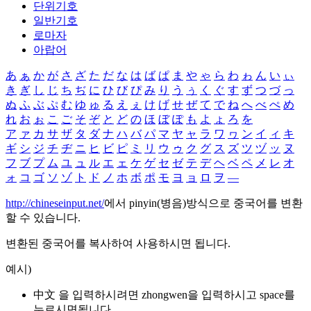
단위기호
일반기호
로마자
아랍어
あ
ぁ
か
が
さ
ざ
た
だ
な
は
ば
ぱ
ま
や
ゃ
ら
わ
ゎ
ん
い
ぃ
き
ぎ
し
じ
ち
ぢ
に
ひ
び
ぴ
み
り
う
ぅ
く
ぐ
す
ず
つ
づ
っ
ぬ
ふ
ぶ
ぷ
む
ゆ
ゅ
る
え
ぇ
け
げ
せ
ぜ
て
で
ね
へ
べ
ぺ
め
れ
お
ぉ
こ
ご
そ
ぞ
と
ど
の
ほ
ぼ
ぽ
も
よ
ょ
ろ
を
ア
ァ
カ
サ
ザ
タ
ダ
ナ
ハ
バ
パ
マ
ヤ
ャ
ラ
ワ
ヮ
ン
イ
ィ
キ
ギ
シ
ジ
チ
ヂ
ニ
ヒ
ビ
ピ
ミ
リ
ウ
ゥ
ク
グ
ス
ズ
ツ
ヅ
ッ
ヌ
フ
ブ
プ
ム
ユ
ュ
ル
エ
ェ
ケ
ゲ
セ
ゼ
テ
デ
ヘ
ベ
ペ
メ
レ
オ
ォ
コ
ゴ
ソ
ゾ
ト
ド
ノ
ホ
ボ
ポ
モ
ヨ
ョ
ロ
ヲ
―
http://chineseinput.net/
에서 pinyin(병음)방식으로 중국어를 변환
할 수 있습니다.
변환된 중국어를 복사하여 사용하시면 됩니다.
예시)
中文 을 입력하시려면
zhongwen
을 입력하시고 space를
누르시면됩니다.