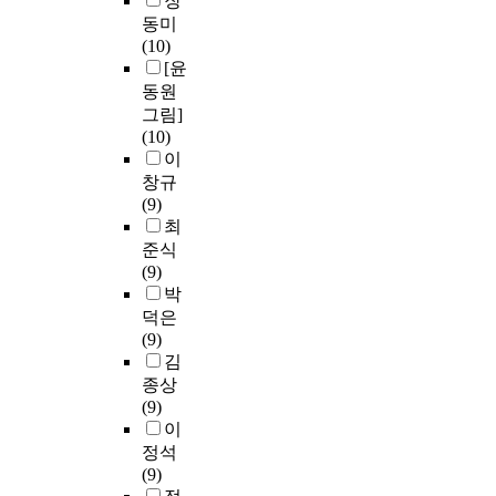
장
동미
(10)
[윤
동원
그림]
(10)
이
창규
(9)
최
준식
(9)
박
덕은
(9)
김
종상
(9)
이
정석
(9)