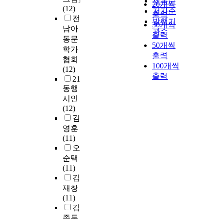
제목순
20개씩
(12)
저자순
출력
전
발행기
30개씩
남아
관순
출력
동문
50개씩
학가
출력
협회
100개씩
(12)
출력
21
동행
시인
(12)
김
영훈
(11)
오
순택
(11)
김
재창
(11)
김
종두