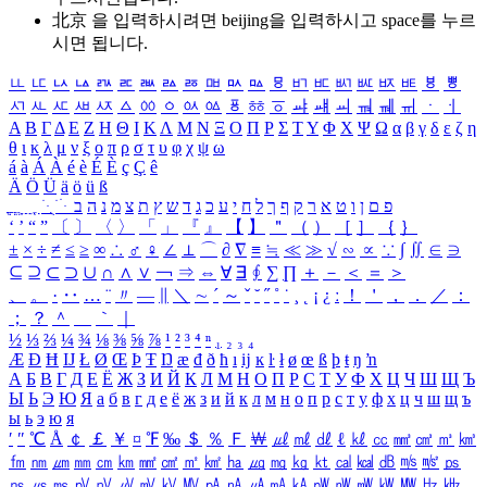
北京 을 입력하시려면
beijing
을 입력하시고 space를 누르
시면 됩니다.
ㅥ
ㅦ
ㅧ
ㅨ
ㅩ
ㅪ
ㅫ
ㅬ
ㅭ
ㅮ
ㅯ
ㅰ
ㅱ
ㅲ
ㅳ
ㅴ
ㅵ
ㅶ
ㅷ
ㅸ
ㅹ
ㅺ
ㅻ
ㅼ
ㅽ
ㅾ
ㅿ
ㆀ
ㆁ
ㆂ
ㆃ
ㆄ
ㆅ
ㆆ
ㆇ
ㆈ
ㆉ
ㆊ
ㆋ
ㆌ
ㆍ
ㆎ
Α
Β
Γ
Δ
Ε
Ζ
Η
Θ
Ι
Κ
Λ
Μ
Ν
Ξ
Ο
Π
Ρ
Σ
Τ
Υ
Φ
Χ
Ψ
Ω
α
β
γ
δ
ε
ζ
η
θ
ι
κ
λ
μ
ν
ξ
ο
π
ρ
σ
τ
υ
φ
χ
ψ
ω
á
à
Á
À
é
è
É
È
ç
Ç
ê
Ä
Ö
Ü
ä
ö
ü
ß
ְ
ֳ
ֲ
ֱ
ָ
ַ
ֵ
ֶ
ִ
ֹ
ּ
ֻ
ׂ
ׁ
ּ
ב
ה
נ
מ
צ
ת
ץ
ש
ד
ג
כ
ע
י
ח
ל
ך
ף
ק
ר
א
ט
ו
ן
ם
פ
‘
’
“
”
〔
〕
〈
〉
「
」
『
』
【
】
＂
（
）
［
］
｛
｝
±
×
÷
≠
≤
≥
∞
∴
♂
♀
∠
⊥
⌒
∂
∇
≡
≒
≪
≫
√
∽
∝
∵
∫
∬
∈
∋
⊆
⊇
⊂
⊃
∪
∩
∧
∨
￢
⇒
⇔
∀
∃
∮
∑
∏
＋
－
＜
＝
＞
、
。
·
‥
…
¨
〃
―
∥
＼
∼
´
～
ˇ
˘
˝
˚
˙
¸
˛
¡
¿
ː
！
＇
，
．
／
：
；
？
＾
＿
｀
｜
½
⅓
⅔
¼
¾
⅛
⅜
⅝
⅞
¹
²
³
⁴
ⁿ
₁
₂
₃
₄
Æ
Ð
Ħ
Ĳ
Ł
Ø
Œ
Þ
Ŧ
Ŋ
æ
đ
ð
ħ
ı
ĳ
ĸ
ŀ
ł
ø
œ
ß
þ
ŧ
ŋ
ŉ
А
Б
В
Г
Д
Е
Ё
Ж
З
И
Й
К
Л
М
Н
О
П
Р
С
Т
У
Ф
Х
Ц
Ч
Ш
Щ
Ъ
Ы
Ь
Э
Ю
Я
а
б
в
г
д
е
ё
ж
з
и
й
к
л
м
н
о
п
р
с
т
у
ф
х
ц
ч
ш
щ
ъ
ы
ь
э
ю
я
′
″
℃
Å
￠
￡
￥
¤
℉
‰
＄
％
Ｆ
￦
㎕
㎖
㎗
ℓ
㎘
㏄
㎣
㎤
㎥
㎦
㎙
㎚
㎛
㎜
㎝
㎞
㎟
㎠
㎡
㎢
㏊
㎍
㎎
㎏
㏏
㎈
㎉
㏈
㎧
㎨
㎰
㎱
㎲
㎳
㎴
㎵
㎶
㎷
㎸
㎹
㎀
㎁
㎂
㎃
㎄
㎺
㎻
㎽
㎾
㎿
㎐
㎑