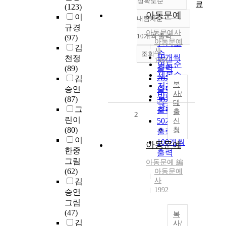
정확도순
료
(123)
아동문예
이
내림차순
정확도
규경
순
아동문예사
10개씩 출력
(97)
내림차순
아동문예
인기도
김
사
순
조회
10개씩
천정
1981
연도순
출력
(89)
제목순
김
20개씩
복
저자순
승연
출력
사/
발행기
(87)
30개씩
대
관순
그
출력
출
2
린이
50개씩
신
(80)
청
출력
이
100개씩
아동문예
한중
출력
그림
아동문예 編
(62)
아동문예
사
김
1992
승연
그림
(47)
복
김
사/