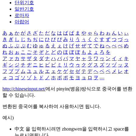
단위기호
일반기호
로마자
아랍어
あ
ぁ
か
が
さ
ざ
た
だ
な
は
ば
ぱ
ま
や
ゃ
ら
わ
ゎ
ん
い
ぃ
き
ぎ
し
じ
ち
ぢ
に
ひ
び
ぴ
み
り
う
ぅ
く
ぐ
す
ず
つ
づ
っ
ぬ
ふ
ぶ
ぷ
む
ゆ
ゅ
る
え
ぇ
け
げ
せ
ぜ
て
で
ね
へ
べ
ぺ
め
れ
お
ぉ
こ
ご
そ
ぞ
と
ど
の
ほ
ぼ
ぽ
も
よ
ょ
ろ
を
ア
ァ
カ
サ
ザ
タ
ダ
ナ
ハ
バ
パ
マ
ヤ
ャ
ラ
ワ
ヮ
ン
イ
ィ
キ
ギ
シ
ジ
チ
ヂ
ニ
ヒ
ビ
ピ
ミ
リ
ウ
ゥ
ク
グ
ス
ズ
ツ
ヅ
ッ
ヌ
フ
ブ
プ
ム
ユ
ュ
ル
エ
ェ
ケ
ゲ
セ
ゼ
テ
デ
ヘ
ベ
ペ
メ
レ
オ
ォ
コ
ゴ
ソ
ゾ
ト
ド
ノ
ホ
ボ
ポ
モ
ヨ
ョ
ロ
ヲ
―
http://chineseinput.net/
에서 pinyin(병음)방식으로 중국어를 변환
할 수 있습니다.
변환된 중국어를 복사하여 사용하시면 됩니다.
예시)
中文 을 입력하시려면
zhongwen
을 입력하시고 space를
누르시면됩니다.