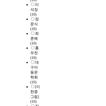
이
석장
(10)
장
문식
(10)
최
춘해
(10)
홍
우천
(10)
대
구아
동문
학회
(10)
[이
한중
그림]
(10)