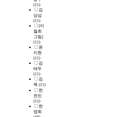
(11)
김
상삼
(11)
[이
철희
그림]
(11)
윤
이현
(11)
김
태두
(11)
김
목
(11)
한
천민
(11)
한
영희
(10)