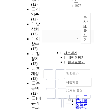
사
(12)
1977
김
영순
복
(12)
사/
남
대
상희
출
(12)
신
이
청
창수
(12)
내보내기
김
내책장담기
경자
한글로보기
(12)
조
재성
정확도순
(12)
내림차순
손
정확도
동연
순
10개씩 출력
내림차순
(12)
인기도
[이
순
조회
10개씩
규경
연도순
출력
그림]