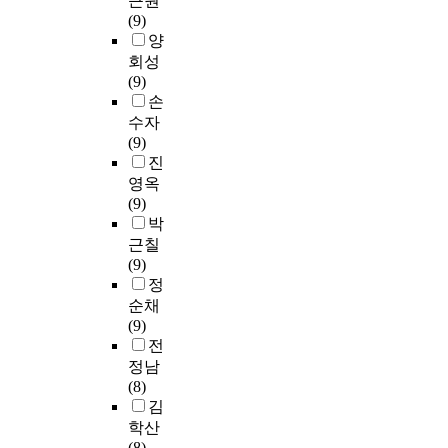
근원
(9)
양
회성
(9)
손
수자
(9)
진
영옥
(9)
박
근칠
(9)
정
순채
(9)
전
정남
(8)
김
학산
(8)