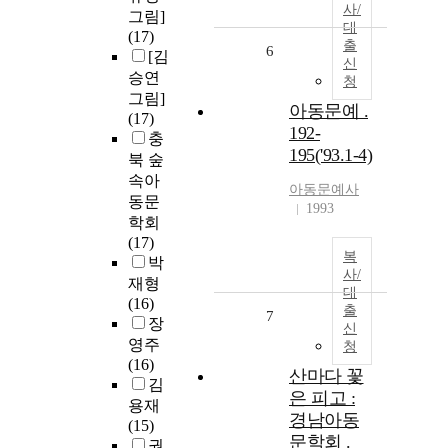
사/
그림]
대
(17)
출
6
[김
신
승연
청
그림]
아동문예 .
(17)
192-
충
195('93.1-4)
북 숲
속아
아동문예사
동문
1993
학회
(17)
복
박
사/
재형
대
(16)
출
7
장
신
영주
청
(16)
산마다 꽃
김
은 피고 :
용재
경남아동
(15)
문학회 .
권