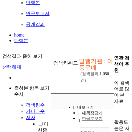
단행본
연구보고서
공개강의
home
단행본
검색결과 좁혀 보기
연관 검
발행기관 : 아
검색키워드
색어 추
동문예
선택해제
천
(검색결과
1,050
건)
이 검색
좁혀본 항목 보기
어로 많
순서
이 본
자료
검색량순
내보내기
가나다순
내책장담기
저자
한글로보기
1
활용도
이
높은 자
한중