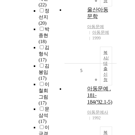
청
(22)
울산아동
정
문학
선지
(20)
아동문예
박
아동문예
종현
1999
(18)
김
복
형식
사/
(17)
대
김
출
5
봉임
신
(17)
청
이
아동문예 .
철희
181-
그림
184('92.1-5)
(17)
문
아동문예사
삼석
1992
(17)
이
복
규경