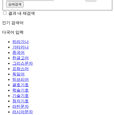
상세검색
결과 내 재검색
인기 검색어
다국어 입력
히라가나
가타카나
중국어
한글고어
그리스문자
프랑스어
독일어
히브리어
괄호기호
학술기호
기술기호
첨자기호
라틴문자
러시아문자