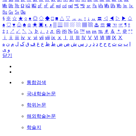
㎒
㎓
㎔
Ω
㏀
㏁
㎊
㎋
㎌
㏖
㏅
㎭
㎮
㎯
㏛
㎩
㎪
㎫
㎬
㏝
㏐
㏓
㏃
㏉
㏜
㏆
§
※
☆
★
○
●
◎
◇
◆
□
■
△
▽
→
←
↑
↓
↔
〓
◁
◀
▷
▶
♤
♠
♡
♥
♧
♣
⊙
◈
▣
◐
◑
▒
▤
▥
▨
▧
▦
▩
♨
☏
☎
☜
☞
¶
†
‡
↕
↗
↙
↖
↘
♭
♩
♪
♬
㉿
㈜
№
㏇
™
㏂
㏘
℡
＃
＆
＊
＠
ª
º
ⅰ
ⅱ
ⅲ
ⅳ
ⅴ
ⅵ
ⅶ
ⅷ
ⅸ
ⅹ
Ⅰ
Ⅱ
Ⅲ
Ⅳ
Ⅴ
Ⅵ
Ⅶ
Ⅷ
Ⅸ
Ⅹ
ا
ب
ت
ث
ج
ح
خ
د
ذ
ر
ز
س
ش
ص
ض
ط
ظ
ع
غ
ف
ق
ک
ل
م
ن
ه
و
ی
닫기
통합검색
국내학술논문
학위논문
해외학술논문
학술지