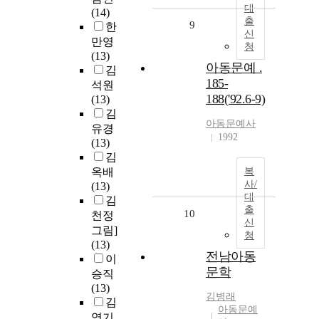
대
(14)
출
9
한
신
만영
청
(13)
아동문예 .
김
185-
석원
188('92.6-9)
(13)
김
아동문예사
유경
1992
(13)
김
옥배
복
사/
(13)
대
김
출
10
천정
신
그림]
청
(13)
전남아동
이
문학
승직
(13)
김병래
김
아동문예
영기