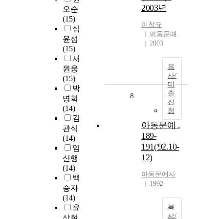
2003년
오순
(15)
이창규
심
아동문예
윤섭
2003
(15)
서
복
원웅
사/
(15)
대
박
출
8
명희
신
(14)
청
김
아동문예 .
관식
189-
(14)
191('92.10-
임
12)
신행
(14)
아동문예사
백
1992
승자
(14)
윤
복
사/
삼현