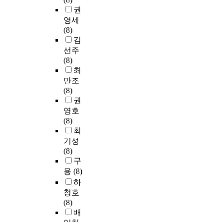
권
영세
(8)
김
선주
(8)
최
만조
(8)
권
영호
(8)
최
기성
(8)
구
용
(8)
하
청호
(8)
배