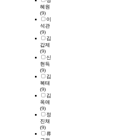
정
혜원
(9)
이
석관
(9)
김
갑제
(9)
신
현득
(9)
김
복태
(9)
김
옥애
(9)
정
진채
(9)
류