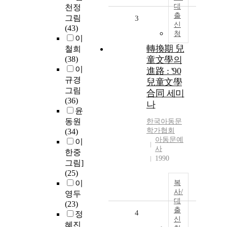
대
천정
출
그림
3
신
(43)
청
이
轉換期 兒
철희
(38)
童文學의
이
進路 : '90
규경
兒童文學
그림
合同 세미
(36)
나
윤
동원
한국아동문
학가협회
(34)
아동문예
이
사
한중
1990
그림]
(25)
이
복
사/
영두
대
(23)
출
4
정
신
혜진