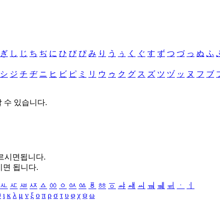
ぎ
し
じ
ち
ぢ
に
ひ
び
ぴ
み
り
う
ぅ
く
ぐ
す
ず
つ
づ
っ
ぬ
ふ
シ
ジ
チ
ヂ
ニ
ヒ
ビ
ピ
ミ
リ
ウ
ゥ
ク
グ
ス
ズ
ツ
ヅ
ッ
ヌ
フ
ブ
할 수 있습니다.
누르시면됩니다.
시면 됩니다.
ㅻ
ㅼ
ㅽ
ㅾ
ㅿ
ㆀ
ㆁ
ㆂ
ㆃ
ㆄ
ㆅ
ㆆ
ㆇ
ㆈ
ㆉ
ㆊ
ㆋ
ㆌ
ㆍ
ㆎ
θ
ι
κ
λ
μ
ν
ξ
ο
π
ρ
σ
τ
υ
φ
χ
ψ
ω