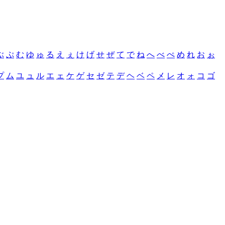
ぶ
ぷ
む
ゆ
ゅ
る
え
ぇ
け
げ
せ
ぜ
て
で
ね
へ
べ
ぺ
め
れ
お
ぉ
プ
ム
ユ
ュ
ル
エ
ェ
ケ
ゲ
セ
ゼ
テ
デ
ヘ
ベ
ペ
メ
レ
オ
ォ
コ
ゴ