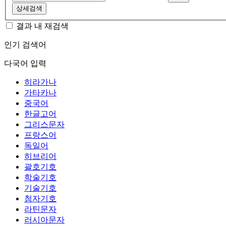
상세검색
결과 내 재검색
인기 검색어
다국어 입력
히라가나
가타카나
중국어
한글고어
그리스문자
프랑스어
독일어
히브리어
괄호기호
학술기호
기술기호
첨자기호
라틴문자
러시아문자