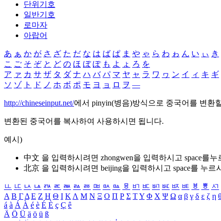
단위기호
일반기호
로마자
아랍어
あ
ぁ
か
が
さ
ざ
た
だ
な
は
ば
ぱ
ま
や
ゃ
ら
わ
ゎ
ん
い
ぃ
き
こ
ご
そ
ぞ
と
ど
の
ほ
ぼ
ぽ
も
よ
ょ
ろ
を
ア
ァ
カ
サ
ザ
タ
ダ
ナ
ハ
バ
パ
マ
ヤ
ャ
ラ
ワ
ヮ
ン
イ
ィ
キ
ギ
ソ
ゾ
ト
ド
ノ
ホ
ボ
ポ
モ
ヨ
ョ
ロ
ヲ
―
http://chineseinput.net/
에서 pinyin(병음)방식으로 중국어를 변환
변환된 중국어를 복사하여 사용하시면 됩니다.
예시)
中文 을 입력하시려면
zhongwen
을 입력하시고 space를
北京 을 입력하시려면
beijing
을 입력하시고 space를 누르
ㅥ
ㅦ
ㅧ
ㅨ
ㅩ
ㅪ
ㅫ
ㅬ
ㅭ
ㅮ
ㅯ
ㅰ
ㅱ
ㅲ
ㅳ
ㅴ
ㅵ
ㅶ
ㅷ
ㅸ
ㅹ
ㅺ
Α
Β
Γ
Δ
Ε
Ζ
Η
Θ
Ι
Κ
Λ
Μ
Ν
Ξ
Ο
Π
Ρ
Σ
Τ
Υ
Φ
Χ
Ψ
Ω
α
β
γ
δ
ε
ζ
η
á
à
Á
À
é
è
É
È
ç
Ç
ê
Ä
Ö
Ü
ä
ö
ü
ß