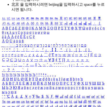
北京 을 입력하시려면
beijing
을 입력하시고 space를 누르
시면 됩니다.
ㅥ
ㅦ
ㅧ
ㅨ
ㅩ
ㅪ
ㅫ
ㅬ
ㅭ
ㅮ
ㅯ
ㅰ
ㅱ
ㅲ
ㅳ
ㅴ
ㅵ
ㅶ
ㅷ
ㅸ
ㅹ
ㅺ
ㅻ
ㅼ
ㅽ
ㅾ
ㅿ
ㆀ
ㆁ
ㆂ
ㆃ
ㆄ
ㆅ
ㆆ
ㆇ
ㆈ
ㆉ
ㆊ
ㆋ
ㆌ
ㆍ
ㆎ
Α
Β
Γ
Δ
Ε
Ζ
Η
Θ
Ι
Κ
Λ
Μ
Ν
Ξ
Ο
Π
Ρ
Σ
Τ
Υ
Φ
Χ
Ψ
Ω
α
β
γ
δ
ε
ζ
η
θ
ι
κ
λ
μ
ν
ξ
ο
π
ρ
σ
τ
υ
φ
χ
ψ
ω
á
à
Á
À
é
è
É
È
ç
Ç
ê
Ä
Ö
Ü
ä
ö
ü
ß
ְ
ֳ
ֲ
ֱ
ָ
ַ
ֵ
ֶ
ִ
ֹ
ּ
ֻ
ׂ
ׁ
ּ
ב
ה
נ
מ
צ
ת
ץ
ש
ד
ג
כ
ע
י
ח
ל
ך
ף
ק
ר
א
ט
ו
ן
ם
פ
‘
’
“
”
〔
〕
〈
〉
「
」
『
』
【
】
＂
（
）
［
］
｛
｝
±
×
÷
≠
≤
≥
∞
∴
♂
♀
∠
⊥
⌒
∂
∇
≡
≒
≪
≫
√
∽
∝
∵
∫
∬
∈
∋
⊆
⊇
⊂
⊃
∪
∩
∧
∨
￢
⇒
⇔
∀
∃
∮
∑
∏
＋
－
＜
＝
＞
、
。
·
‥
…
¨
〃
―
∥
＼
∼
´
～
ˇ
˘
˝
˚
˙
¸
˛
¡
¿
ː
！
＇
，
．
／
：
；
？
＾
＿
｀
｜
½
⅓
⅔
¼
¾
⅛
⅜
⅝
⅞
¹
²
³
⁴
ⁿ
₁
₂
₃
₄
Æ
Ð
Ħ
Ĳ
Ł
Ø
Œ
Þ
Ŧ
Ŋ
æ
đ
ð
ħ
ı
ĳ
ĸ
ŀ
ł
ø
œ
ß
þ
ŧ
ŋ
ŉ
А
Б
В
Г
Д
Е
Ё
Ж
З
И
Й
К
Л
М
Н
О
П
Р
С
Т
У
Ф
Х
Ц
Ч
Ш
Щ
Ъ
Ы
Ь
Э
Ю
Я
а
б
в
г
д
е
ё
ж
з
и
й
к
л
м
н
о
п
р
с
т
у
ф
х
ц
ч
ш
щ
ъ
ы
ь
э
ю
я
′
″
℃
Å
￠
￡
￥
¤
℉
‰
＄
％
Ｆ
￦
㎕
㎖
㎗
ℓ
㎘
㏄
㎣
㎤
㎥
㎦
㎙
㎚
㎛
㎜
㎝
㎞
㎟
㎠
㎡
㎢
㏊
㎍
㎎
㎏
㏏
㎈
㎉
㏈
㎧
㎨
㎰
㎱
㎲
㎳
㎴
㎵
㎶
㎷
㎸
㎹
㎀
㎁
㎂
㎃
㎄
㎺
㎻
㎽
㎾
㎿
㎐
㎑