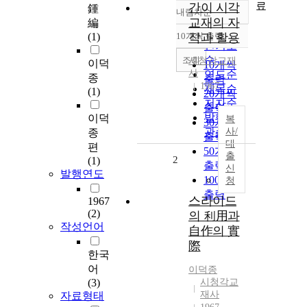
료
간이 시각
鍾
내림차순
정확도
교재의 자
編
순
(1)
10개씩 출력
작과 활용
내림차순
인기도
순
조회
시청각교재
이덕
10개씩
사
연도순
종
출력
1967
제목순
(1)
20개씩
저자순
출력
발행기
이덕
복
30개씩
관순
사/
종
출력
대
편
50개씩
출
2
(1)
출력
신
발행연도
100개씩
청
출력
스라이드
1967
(2)
의 利用과
작성언어
自作의 實
際
한국
어
이덕종
(3)
시청각교
재사
자료형태