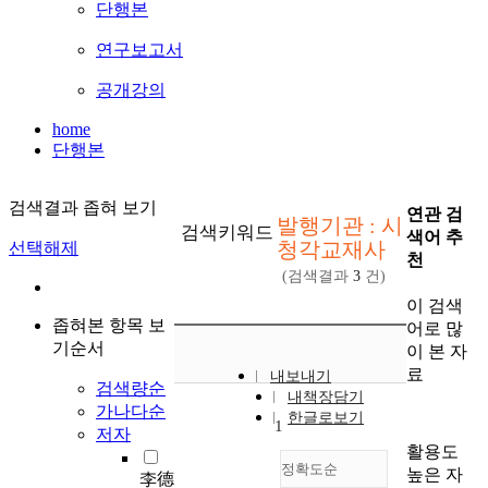
단행본
연구보고서
공개강의
home
단행본
검색결과 좁혀 보기
연관 검
발행기관 : 시
검색키워드
색어 추
청각교재사
선택해제
천
(검색결과
3
건)
이 검색
좁혀본 항목 보
어로 많
기순서
이 본 자
료
내보내기
검색량순
내책장담기
가나다순
한글로보기
1
저자
활용도
정확도순
높은 자
李德