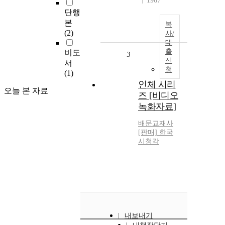
1967
단행
본
복
(2)
사/
대
출
비도
3
신
서
청
(1)
인체 시리
오늘 본 자료
즈 [비디오
녹화자료]
배문교재사
[판매] 한국
시청각
내보내기