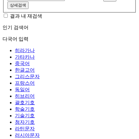
상세검색
결과 내 재검색
인기 검색어
다국어 입력
히라가나
가타카나
중국어
한글고어
그리스문자
프랑스어
독일어
히브리어
괄호기호
학술기호
기술기호
첨자기호
라틴문자
러시아문자