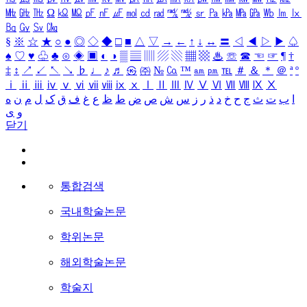
㎒
㎓
㎔
Ω
㏀
㏁
㎊
㎋
㎌
㏖
㏅
㎭
㎮
㎯
㏛
㎩
㎪
㎫
㎬
㏝
㏐
㏓
㏃
㏉
㏜
㏆
§
※
☆
★
○
●
◎
◇
◆
□
■
△
▽
→
←
↑
↓
↔
〓
◁
◀
▷
▶
♤
♠
♡
♥
♧
♣
⊙
◈
▣
◐
◑
▒
▤
▥
▨
▧
▦
▩
♨
☏
☎
☜
☞
¶
†
‡
↕
↗
↙
↖
↘
♭
♩
♪
♬
㉿
㈜
№
㏇
™
㏂
㏘
℡
＃
＆
＊
＠
ª
º
ⅰ
ⅱ
ⅲ
ⅳ
ⅴ
ⅵ
ⅶ
ⅷ
ⅸ
ⅹ
Ⅰ
Ⅱ
Ⅲ
Ⅳ
Ⅴ
Ⅵ
Ⅶ
Ⅷ
Ⅸ
Ⅹ
ا
ب
ت
ث
ج
ح
خ
د
ذ
ر
ز
س
ش
ص
ض
ط
ظ
ع
غ
ف
ق
ک
ل
م
ن
ه
و
ی
닫기
통합검색
국내학술논문
학위논문
해외학술논문
학술지