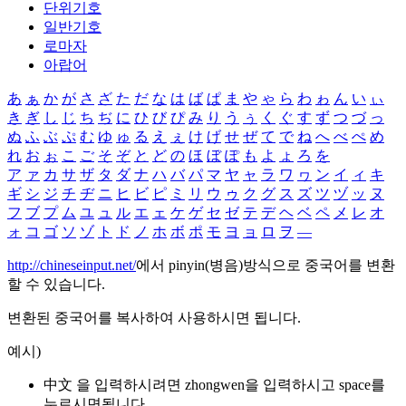
단위기호
일반기호
로마자
아랍어
あ
ぁ
か
が
さ
ざ
た
だ
な
は
ば
ぱ
ま
や
ゃ
ら
わ
ゎ
ん
い
ぃ
き
ぎ
し
じ
ち
ぢ
に
ひ
び
ぴ
み
り
う
ぅ
く
ぐ
す
ず
つ
づ
っ
ぬ
ふ
ぶ
ぷ
む
ゆ
ゅ
る
え
ぇ
け
げ
せ
ぜ
て
で
ね
へ
べ
ぺ
め
れ
お
ぉ
こ
ご
そ
ぞ
と
ど
の
ほ
ぼ
ぽ
も
よ
ょ
ろ
を
ア
ァ
カ
サ
ザ
タ
ダ
ナ
ハ
バ
パ
マ
ヤ
ャ
ラ
ワ
ヮ
ン
イ
ィ
キ
ギ
シ
ジ
チ
ヂ
ニ
ヒ
ビ
ピ
ミ
リ
ウ
ゥ
ク
グ
ス
ズ
ツ
ヅ
ッ
ヌ
フ
ブ
プ
ム
ユ
ュ
ル
エ
ェ
ケ
ゲ
セ
ゼ
テ
デ
ヘ
ベ
ペ
メ
レ
オ
ォ
コ
ゴ
ソ
ゾ
ト
ド
ノ
ホ
ボ
ポ
モ
ヨ
ョ
ロ
ヲ
―
http://chineseinput.net/
에서 pinyin(병음)방식으로 중국어를 변환
할 수 있습니다.
변환된 중국어를 복사하여 사용하시면 됩니다.
예시)
中文 을 입력하시려면
zhongwen
을 입력하시고 space를
누르시면됩니다.