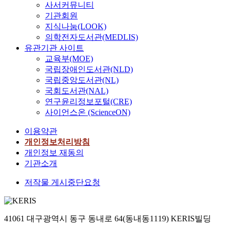
사서커뮤니티
기관회원
지식나눔(LOOK)
의학전자도서관(MEDLIS)
유관기관 사이트
교육부(MOE)
국립장애인도서관(NLD)
국립중앙도서관(NL)
국회도서관(NAL)
연구윤리정보포털(CRE)
사이언스온 (ScienceON)
이용약관
개인정보처리방침
개인정보 재동의
기관소개
저작물 게시중단요청
41061 대구광역시 동구 동내로 64(동내동1119) KERIS빌딩