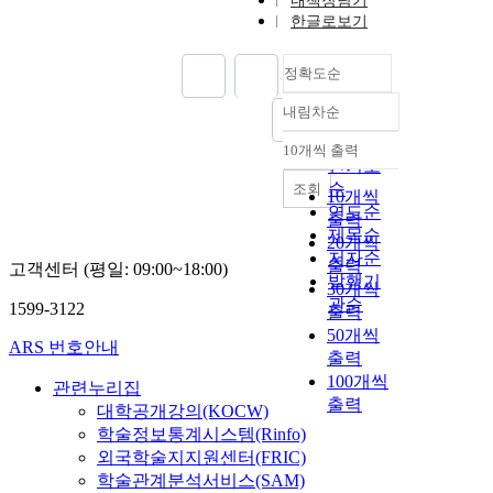
내책장담기
한글로보기
정확도순
내림차순
정확도
순
10개씩 출력
내림차순
인기도
순
조회
10개씩
연도순
출력
제목순
20개씩
저자순
출력
고객센터 (평일: 09:00~18:00)
발행기
30개씩
관순
1599-3122
출력
50개씩
ARS 번호안내
출력
100개씩
관련누리집
출력
대학공개강의(KOCW)
학술정보통계시스템(Rinfo)
외국학술지지원센터(FRIC)
학술관계분석서비스(SAM)