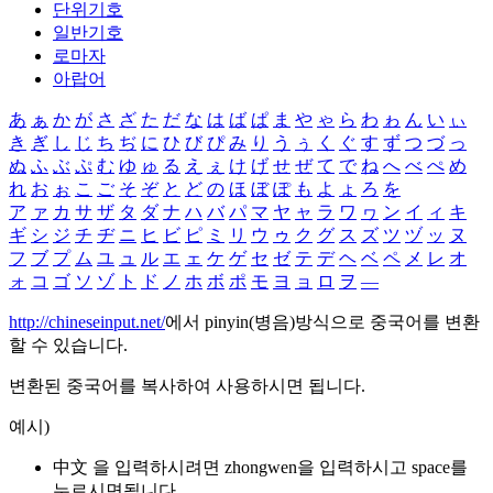
단위기호
일반기호
로마자
아랍어
あ
ぁ
か
が
さ
ざ
た
だ
な
は
ば
ぱ
ま
や
ゃ
ら
わ
ゎ
ん
い
ぃ
き
ぎ
し
じ
ち
ぢ
に
ひ
び
ぴ
み
り
う
ぅ
く
ぐ
す
ず
つ
づ
っ
ぬ
ふ
ぶ
ぷ
む
ゆ
ゅ
る
え
ぇ
け
げ
せ
ぜ
て
で
ね
へ
べ
ぺ
め
れ
お
ぉ
こ
ご
そ
ぞ
と
ど
の
ほ
ぼ
ぽ
も
よ
ょ
ろ
を
ア
ァ
カ
サ
ザ
タ
ダ
ナ
ハ
バ
パ
マ
ヤ
ャ
ラ
ワ
ヮ
ン
イ
ィ
キ
ギ
シ
ジ
チ
ヂ
ニ
ヒ
ビ
ピ
ミ
リ
ウ
ゥ
ク
グ
ス
ズ
ツ
ヅ
ッ
ヌ
フ
ブ
プ
ム
ユ
ュ
ル
エ
ェ
ケ
ゲ
セ
ゼ
テ
デ
ヘ
ベ
ペ
メ
レ
オ
ォ
コ
ゴ
ソ
ゾ
ト
ド
ノ
ホ
ボ
ポ
モ
ヨ
ョ
ロ
ヲ
―
http://chineseinput.net/
에서 pinyin(병음)방식으로 중국어를 변환
할 수 있습니다.
변환된 중국어를 복사하여 사용하시면 됩니다.
예시)
中文 을 입력하시려면
zhongwen
을 입력하시고 space를
누르시면됩니다.