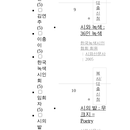
대
(5)
출
9
신
김연
청
주
시와 녹색 :
(5)
36인 녹색
이충
한국녹색시인
이
협회 회원
(5)
시와산문사
2005
한국
녹색
복
시인
사/
회
대
(5)
출
10
신
임희
청
자
시의 밭 : 무
(5)
크지 =
Poetry
시의
밭