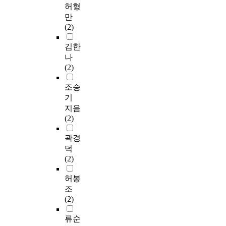
허형
만
(2)
김한
나
(2)
조승
기
지음
(2)
곽경
덕
(2)
허봉
조
(2)
류순