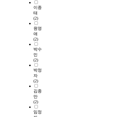
이종
태
(2)
원영
애
(2)
박수
민
(2)
박정
자
(2)
김종
만
(2)
임정