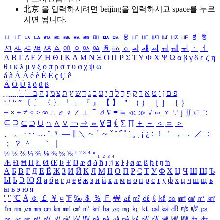
北京 을 입력하시려면
beijing
을 입력하시고 space를 누르
시면 됩니다.
ㅥ
ㅦ
ㅧ
ㅨ
ㅩ
ㅪ
ㅫ
ㅬ
ㅭ
ㅮ
ㅯ
ㅰ
ㅱ
ㅲ
ㅳ
ㅴ
ㅵ
ㅶ
ㅷ
ㅸ
ㅹ
ㅺ
ㅻ
ㅼ
ㅽ
ㅾ
ㅿ
ㆀ
ㆁ
ㆂ
ㆃ
ㆄ
ㆅ
ㆆ
ㆇ
ㆈ
ㆉ
ㆊ
ㆋ
ㆌ
ㆍ
ㆎ
Α
Β
Γ
Δ
Ε
Ζ
Η
Θ
Ι
Κ
Λ
Μ
Ν
Ξ
Ο
Π
Ρ
Σ
Τ
Υ
Φ
Χ
Ψ
Ω
α
β
γ
δ
ε
ζ
η
θ
ι
κ
λ
μ
ν
ξ
ο
π
ρ
σ
τ
υ
φ
χ
ψ
ω
á
à
Á
À
é
è
É
È
ç
Ç
ê
Ä
Ö
Ü
ä
ö
ü
ß
ְ
ֳ
ֲ
ֱ
ָ
ַ
ֵ
ֶ
ִ
ֹ
ּ
ֻ
ׂ
ׁ
ּ
ב
ה
נ
מ
צ
ת
ץ
ש
ד
ג
כ
ע
י
ח
ל
ך
ף
ק
ר
א
ט
ו
ן
ם
פ
‘
’
“
”
〔
〕
〈
〉
「
」
『
』
【
】
＂
（
）
［
］
｛
｝
±
×
÷
≠
≤
≥
∞
∴
♂
♀
∠
⊥
⌒
∂
∇
≡
≒
≪
≫
√
∽
∝
∵
∫
∬
∈
∋
⊆
⊇
⊂
⊃
∪
∩
∧
∨
￢
⇒
⇔
∀
∃
∮
∑
∏
＋
－
＜
＝
＞
、
。
·
‥
…
¨
〃
―
∥
＼
∼
´
～
ˇ
˘
˝
˚
˙
¸
˛
¡
¿
ː
！
＇
，
．
／
：
；
？
＾
＿
｀
｜
½
⅓
⅔
¼
¾
⅛
⅜
⅝
⅞
¹
²
³
⁴
ⁿ
₁
₂
₃
₄
Æ
Ð
Ħ
Ĳ
Ł
Ø
Œ
Þ
Ŧ
Ŋ
æ
đ
ð
ħ
ı
ĳ
ĸ
ŀ
ł
ø
œ
ß
þ
ŧ
ŋ
ŉ
А
Б
В
Г
Д
Е
Ё
Ж
З
И
Й
К
Л
М
Н
О
П
Р
С
Т
У
Ф
Х
Ц
Ч
Ш
Щ
Ъ
Ы
Ь
Э
Ю
Я
а
б
в
г
д
е
ё
ж
з
и
й
к
л
м
н
о
п
р
с
т
у
ф
х
ц
ч
ш
щ
ъ
ы
ь
э
ю
я
′
″
℃
Å
￠
￡
￥
¤
℉
‰
＄
％
Ｆ
￦
㎕
㎖
㎗
ℓ
㎘
㏄
㎣
㎤
㎥
㎦
㎙
㎚
㎛
㎜
㎝
㎞
㎟
㎠
㎡
㎢
㏊
㎍
㎎
㎏
㏏
㎈
㎉
㏈
㎧
㎨
㎰
㎱
㎲
㎳
㎴
㎵
㎶
㎷
㎸
㎹
㎀
㎁
㎂
㎃
㎄
㎺
㎻
㎽
㎾
㎿
㎐
㎑