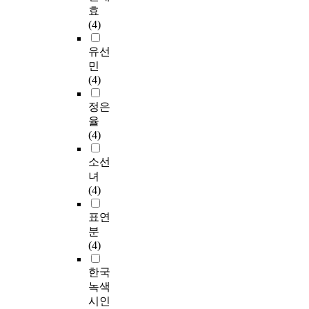
효
(4)
유선
민
(4)
정은
율
(4)
소선
녀
(4)
표연
분
(4)
한국
녹색
시인