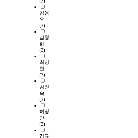
(3)
김용
오
(3)
김형
화
(3)
최병
헌
(3)
김진
숙
(3)
허영
만
(3)
김규