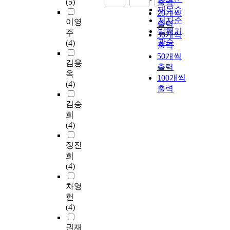
(5)
출력
제목순
20개씩
저자순
이영
출력
발행기
주
30개씩
관순
(4)
출력
50개씩
김용
출력
옥
100개씩
(4)
출력
김승
희
(4)
정진
희
(4)
차영
헌
(4)
권재