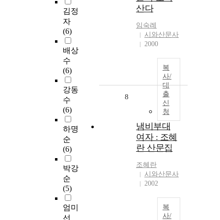
산다
김정
자
임숙례
(6)
시와산문사
2000
배상
수
복
(6)
사/
대
강동
출
8
수
신
(6)
청
냄비부대
하명
여자 : 조혜
순
란 산문집
(6)
조혜란
박강
시와산문사
순
2002
(5)
엄미
복
사/
선