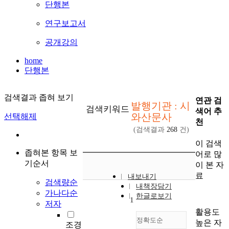
단행본
연구보고서
공개강의
home
단행본
검색결과 좁혀 보기
연관 검
발행기관 : 시
검색키워드
색어 추
와산문사
선택해제
천
(검색결과
268
건)
이 검색
좁혀본 항목 보
어로 많
기순서
이 본 자
료
내보내기
검색량순
내책장담기
가나다순
한글로보기
1
저자
활용도
정확도순
높은 자
조경