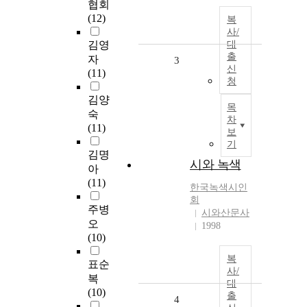
협회
(12)
복
사/
김영
대
출
자
3
신
(11)
청
김양
목
숙
차
(11)
보
기
김명
시와 녹색
아
(11)
한국녹색시인
회
주병
시와산문사
오
1998
(10)
복
표순
사/
복
대
(10)
출
4