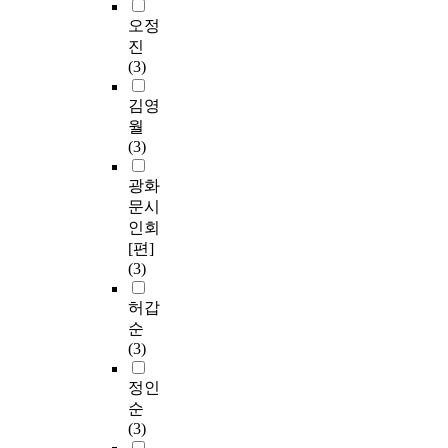
오정
진
(3)
김영
월
(3)
광화
문시
인회
[편]
(3)
허갑
순
(3)
정인
순
(3)