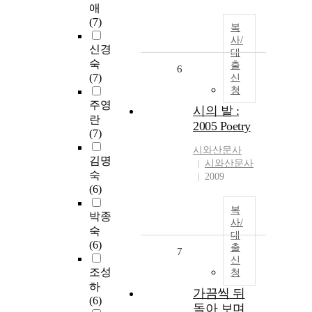
애
(7)
복
사/
신경
대
숙
출
6
(7)
신
청
주영
시의 밭 :
란
2005 Poetry
(7)
시와산문사
김명
시와산문사
숙
2009
(6)
복
박종
사/
숙
대
(6)
출
7
신
조성
청
하
가끔씩 뒤
(6)
돌아 보며