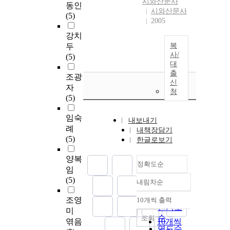
시와산문사
동인
시와산문사
(5)
2005
강치
복
두
사/
(5)
대
출
조광
신
자
청
(5)
임숙
내보내기
례
내책장담기
(5)
한글로보기
양복
정확도순
임
(5)
내림차순
정확도
순
조영
10개씩 출력
내림차순
인기도
미
순
조회
엮음
10개씩
연도순