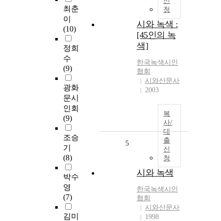
신
최춘
청
이
시와 녹색 :
(10)
[45인의 녹
색]
정희
수
한국녹색시인
(9)
협회
시와산문사
광화
2003
문시
인회
복
(9)
사/
대
조승
출
5
기
신
(8)
청
시와 녹색
박수
영
한국녹색시인
(7)
협회
시와산문사
김미
1998