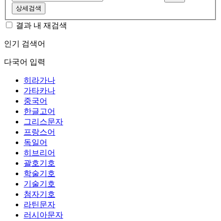
상세검색
결과 내 재검색
인기 검색어
다국어 입력
히라가나
가타카나
중국어
한글고어
그리스문자
프랑스어
독일어
히브리어
괄호기호
학술기호
기술기호
첨자기호
라틴문자
러시아문자