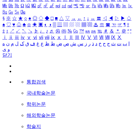
㎒
㎓
㎔
Ω
㏀
㏁
㎊
㎋
㎌
㏖
㏅
㎭
㎮
㎯
㏛
㎩
㎪
㎫
㎬
㏝
㏐
㏓
㏃
㏉
㏜
㏆
§
※
☆
★
○
●
◎
◇
◆
□
■
△
▽
→
←
↑
↓
↔
〓
◁
◀
▷
▶
♤
♠
♡
♥
♧
♣
⊙
◈
▣
◐
◑
▒
▤
▥
▨
▧
▦
▩
♨
☏
☎
☜
☞
¶
†
‡
↕
↗
↙
↖
↘
♭
♩
♪
♬
㉿
㈜
№
㏇
™
㏂
㏘
℡
＃
＆
＊
＠
ª
º
ⅰ
ⅱ
ⅲ
ⅳ
ⅴ
ⅵ
ⅶ
ⅷ
ⅸ
ⅹ
Ⅰ
Ⅱ
Ⅲ
Ⅳ
Ⅴ
Ⅵ
Ⅶ
Ⅷ
Ⅸ
Ⅹ
ا
ب
ت
ث
ج
ح
خ
د
ذ
ر
ز
س
ش
ص
ض
ط
ظ
ع
غ
ف
ق
ک
ل
م
ن
ه
و
ی
닫기
통합검색
국내학술논문
학위논문
해외학술논문
학술지