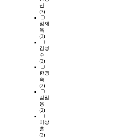
산
(3)
엄재
옥
(3)
김성
수
(2)
한영
숙
(2)
김일
용
(2)
이상
훈
(2)