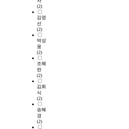
자
(2)
김영
선
(2)
박성
웅
(2)
조혜
란
(2)
김희
식
(2)
송혜
경
(2)