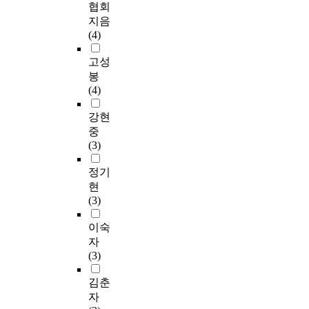
협회
지음
(4)
고성
봉
(4)
강현
중
(3)
정기
현
(3)
이숙
자
(3)
김춘
자