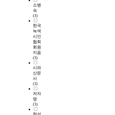
소병
숙
(3)
한국
녹색
시인
협회
회원
지음
(3)
시와
산문
사
(3)
저자
명
(3)
한성