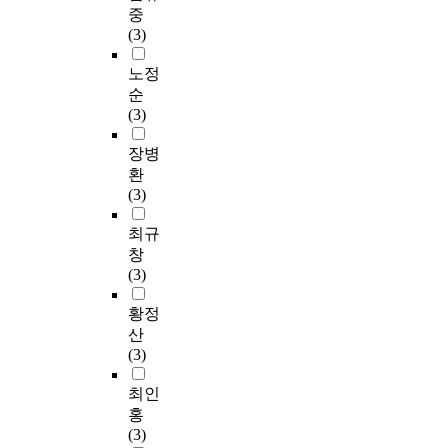
중
(3)
노정
순
(3)
장병
환
(3)
최규
창
(3)
황정
산
(3)
최인
홍
(3)