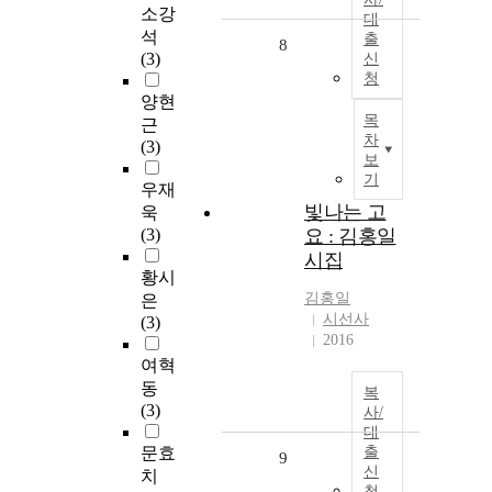
소강
대
석
출
8
(3)
신
청
양현
목
근
차
(3)
보
기
우재
빛나는 고
욱
(3)
요 : 김홍일
시집
황시
김홍일
은
시선사
(3)
2016
여혁
동
복
(3)
사/
대
문효
출
9
신
치
청