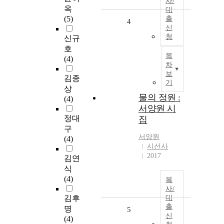
사/
옥
대
(5)
출
4
신
청
신규
호
목
(4)
차
보
김종
기
상
물의 정원 :
(4)
서양원 시
정대
집
구
서양원
(4)
시선사
2017
김연
식
(4)
복
사/
김후
대
출
명
5
신
(4)