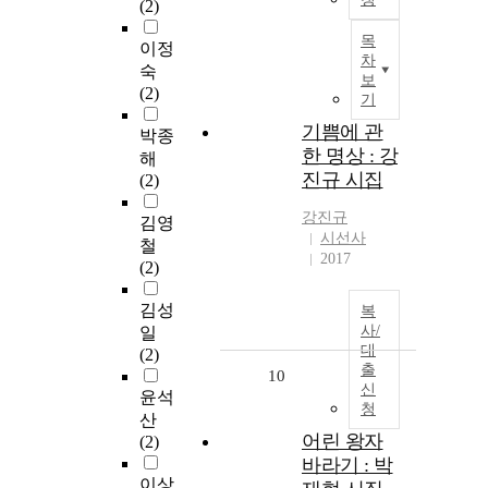
(2)
목
이정
차
숙
보
(2)
기
기쁨에 관
박종
한 명상 : 강
해
진규 시집
(2)
강진규
김영
시선사
철
2017
(2)
김성
복
사/
일
대
(2)
출
10
신
윤석
청
산
어린 왕자
(2)
바라기 : 박
이상