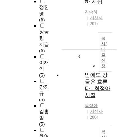
하 시집
정진
김송하
명
시선사
(6)
2017
정공
량
복
사/
지음
대
(6)
출
3
신
이재
청
익
밤에도 강
(5)
물은 흐른
강진
다 : 최정아
규
시집
(5)
최정아
김홍
시선사
2004
일
(5)
복
윤여