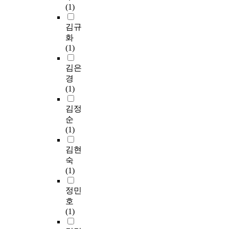
(1)
김규
화
(1)
김은
경
(1)
김정
순
(1)
김현
숙
(1)
정민
호
(1)