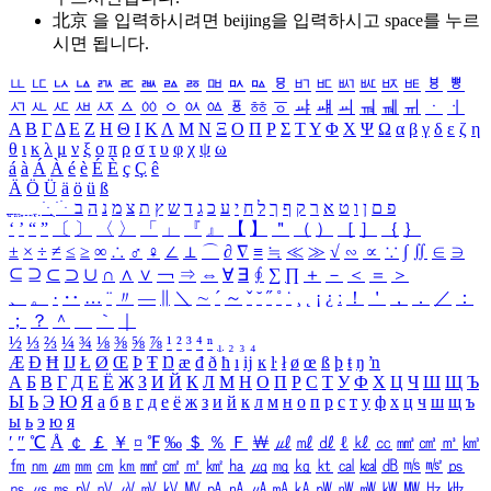
北京 을 입력하시려면
beijing
을 입력하시고 space를 누르
시면 됩니다.
ㅥ
ㅦ
ㅧ
ㅨ
ㅩ
ㅪ
ㅫ
ㅬ
ㅭ
ㅮ
ㅯ
ㅰ
ㅱ
ㅲ
ㅳ
ㅴ
ㅵ
ㅶ
ㅷ
ㅸ
ㅹ
ㅺ
ㅻ
ㅼ
ㅽ
ㅾ
ㅿ
ㆀ
ㆁ
ㆂ
ㆃ
ㆄ
ㆅ
ㆆ
ㆇ
ㆈ
ㆉ
ㆊ
ㆋ
ㆌ
ㆍ
ㆎ
Α
Β
Γ
Δ
Ε
Ζ
Η
Θ
Ι
Κ
Λ
Μ
Ν
Ξ
Ο
Π
Ρ
Σ
Τ
Υ
Φ
Χ
Ψ
Ω
α
β
γ
δ
ε
ζ
η
θ
ι
κ
λ
μ
ν
ξ
ο
π
ρ
σ
τ
υ
φ
χ
ψ
ω
á
à
Á
À
é
è
É
È
ç
Ç
ê
Ä
Ö
Ü
ä
ö
ü
ß
ְ
ֳ
ֲ
ֱ
ָ
ַ
ֵ
ֶ
ִ
ֹ
ּ
ֻ
ׂ
ׁ
ּ
ב
ה
נ
מ
צ
ת
ץ
ש
ד
ג
כ
ע
י
ח
ל
ך
ף
ק
ר
א
ט
ו
ן
ם
פ
‘
’
“
”
〔
〕
〈
〉
「
」
『
』
【
】
＂
（
）
［
］
｛
｝
±
×
÷
≠
≤
≥
∞
∴
♂
♀
∠
⊥
⌒
∂
∇
≡
≒
≪
≫
√
∽
∝
∵
∫
∬
∈
∋
⊆
⊇
⊂
⊃
∪
∩
∧
∨
￢
⇒
⇔
∀
∃
∮
∑
∏
＋
－
＜
＝
＞
、
。
·
‥
…
¨
〃
―
∥
＼
∼
´
～
ˇ
˘
˝
˚
˙
¸
˛
¡
¿
ː
！
＇
，
．
／
：
；
？
＾
＿
｀
｜
½
⅓
⅔
¼
¾
⅛
⅜
⅝
⅞
¹
²
³
⁴
ⁿ
₁
₂
₃
₄
Æ
Ð
Ħ
Ĳ
Ł
Ø
Œ
Þ
Ŧ
Ŋ
æ
đ
ð
ħ
ı
ĳ
ĸ
ŀ
ł
ø
œ
ß
þ
ŧ
ŋ
ŉ
А
Б
В
Г
Д
Е
Ё
Ж
З
И
Й
К
Л
М
Н
О
П
Р
С
Т
У
Ф
Х
Ц
Ч
Ш
Щ
Ъ
Ы
Ь
Э
Ю
Я
а
б
в
г
д
е
ё
ж
з
и
й
к
л
м
н
о
п
р
с
т
у
ф
х
ц
ч
ш
щ
ъ
ы
ь
э
ю
я
′
″
℃
Å
￠
￡
￥
¤
℉
‰
＄
％
Ｆ
￦
㎕
㎖
㎗
ℓ
㎘
㏄
㎣
㎤
㎥
㎦
㎙
㎚
㎛
㎜
㎝
㎞
㎟
㎠
㎡
㎢
㏊
㎍
㎎
㎏
㏏
㎈
㎉
㏈
㎧
㎨
㎰
㎱
㎲
㎳
㎴
㎵
㎶
㎷
㎸
㎹
㎀
㎁
㎂
㎃
㎄
㎺
㎻
㎽
㎾
㎿
㎐
㎑