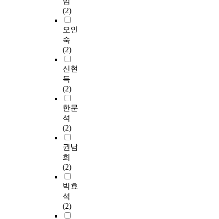
범
(2)
오인
숙
(2)
신현
득
(2)
한문
석
(2)
권남
희
(2)
박효
석
(2)