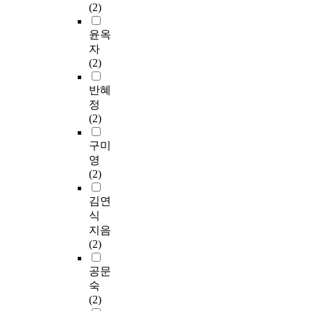
(2)
윤옥
자
(2)
반혜
정
(2)
구미
영
(2)
김연
식
지음
(2)
공문
숙
(2)