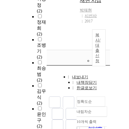
재현 시집
정
박재현
(2)
시선사
2017
정재
희
(2)
복
사/
조병
대
출
기
신
(2)
청
최승
범
내보내기
(2)
내책장담기
한글로보기
김우
식
정확도순
(2)
내림차순
정확도
윤인
순
구
10개씩 출력
내림차순
인기도
(2)