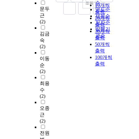
순
조회
10개씩
문두
연도순
출력
근
제목순
20개씩
(2)
저자순
출력
발행기
30개씩
김금
관순
출력
숙
50개씩
(2)
출력
100개씩
이동
출력
순
(2)
최용
수
(2)
오종
근
(2)
전원