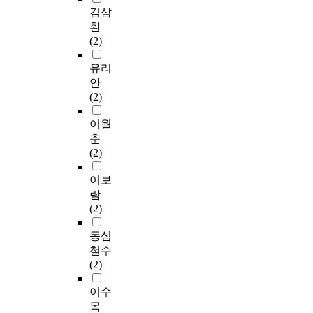
김삼
환
(2)
유리
안
(2)
이월
춘
(2)
이보
람
(2)
동심
철수
(2)
이수
목