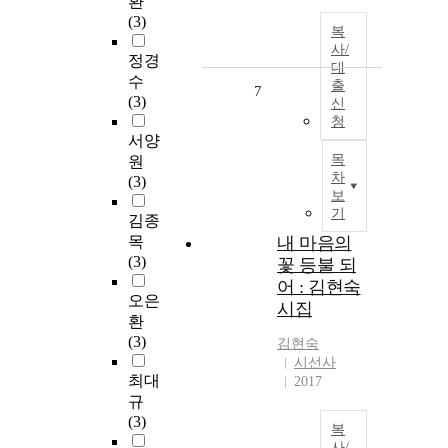
환
(3)
복
사/
정경
대
수
출
7
(3)
신
청
서양
목
원
차
(3)
보
기
김종
목
내 마음의
(3)
꽃 등불 되
어 : 김현숙
오은
시집
환
(3)
김현숙
시선사
최대
2017
규
(3)
복
사/