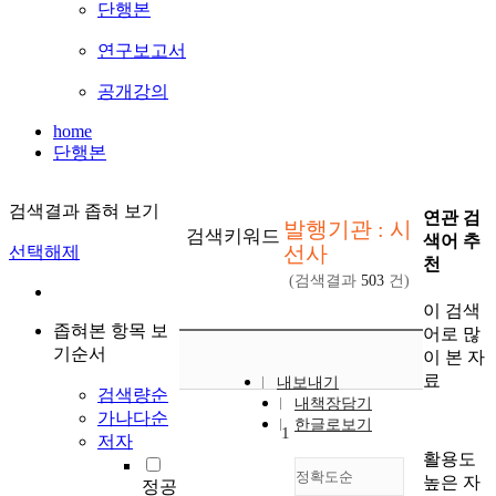
단행본
연구보고서
공개강의
home
단행본
검색결과 좁혀 보기
연관 검
발행기관 : 시
검색키워드
색어 추
선사
선택해제
천
(검색결과
503
건)
이 검색
좁혀본 항목 보
어로 많
기순서
이 본 자
료
내보내기
검색량순
내책장담기
가나다순
한글로보기
1
저자
활용도
정확도순
높은 자
정공