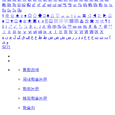
㎒
㎓
㎔
Ω
㏀
㏁
㎊
㎋
㎌
㏖
㏅
㎭
㎮
㎯
㏛
㎩
㎪
㎫
㎬
㏝
㏐
㏓
㏃
㏉
㏜
㏆
§
※
☆
★
○
●
◎
◇
◆
□
■
△
▽
→
←
↑
↓
↔
〓
◁
◀
▷
▶
♤
♠
♡
♥
♧
♣
⊙
◈
▣
◐
◑
▒
▤
▥
▨
▧
▦
▩
♨
☏
☎
☜
☞
¶
†
‡
↕
↗
↙
↖
↘
♭
♩
♪
♬
㉿
㈜
№
㏇
™
㏂
㏘
℡
＃
＆
＊
＠
ª
º
ⅰ
ⅱ
ⅲ
ⅳ
ⅴ
ⅵ
ⅶ
ⅷ
ⅸ
ⅹ
Ⅰ
Ⅱ
Ⅲ
Ⅳ
Ⅴ
Ⅵ
Ⅶ
Ⅷ
Ⅸ
Ⅹ
ا
ب
ت
ث
ج
ح
خ
د
ذ
ر
ز
س
ش
ص
ض
ط
ظ
ع
غ
ف
ق
ک
ل
م
ن
ه
و
ی
닫기
통합검색
국내학술논문
학위논문
해외학술논문
학술지