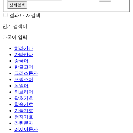
상세검색
결과 내 재검색
인기 검색어
다국어 입력
히라가나
가타카나
중국어
한글고어
그리스문자
프랑스어
독일어
히브리어
괄호기호
학술기호
기술기호
첨자기호
라틴문자
러시아문자