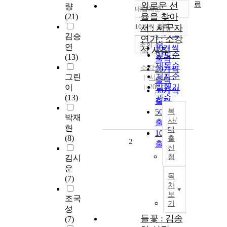
료
외로운 선
량
내림차순
정확도
율을 찾아
(21)
순
10개씩 출력
서 : 사군자
내림차순
인기도
김승
연가 : 소강
순
조회
연
10개씩
석 시집
연도순
(13)
출력
제목순
소강석
20개씩
저자순
그린
시선사
출력
발행기
이
2021
30개씩
(13)
관순
출력
50개씩
복
박재
사/
출력
현
대
100개씩
(8)
출
2
출력
신
청
김시
운
목
(7)
차
보
조국
기
성
들꽃 : 김송
(7)