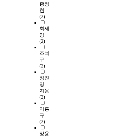
황정
현
(2)
최세
양
(2)
조석
구
(2)
정진
명
지음
(2)
이흥
규
(2)
양용