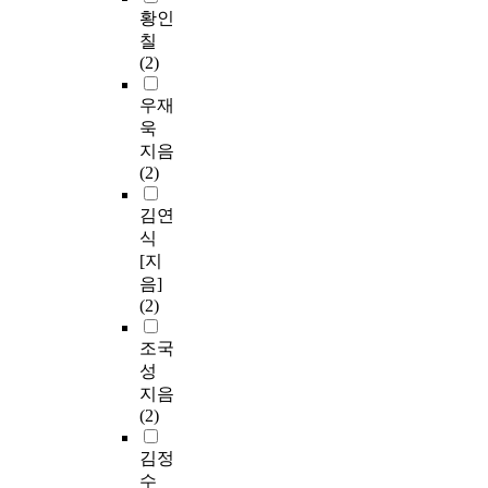
황인
칠
(2)
우재
욱
지음
(2)
김연
식
[지
음]
(2)
조국
성
지음
(2)
김정
수