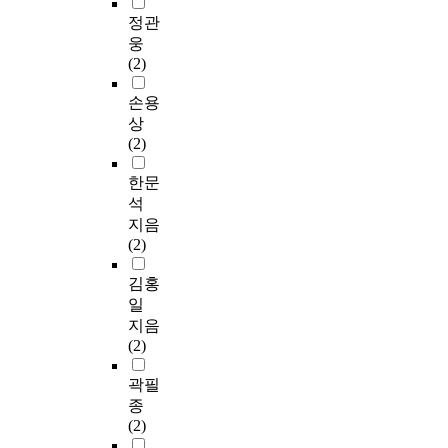
정관
웅
(2)
손용
상
(2)
한문
석
지음
(2)
김홍
일
지음
(2)
곽필
종
(2)