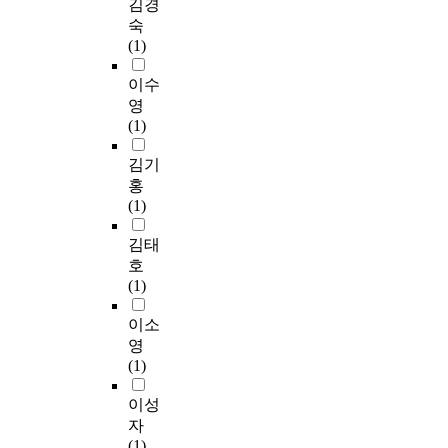
김경
숙
(1)
이수
영
(1)
김기
홍
(1)
김태
호
(1)
이소
영
(1)
이성
자
(1)