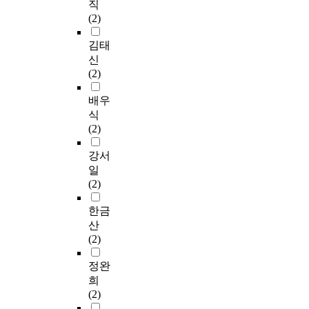
직
(2)
김태
신
(2)
배우
식
(2)
강서
일
(2)
한금
산
(2)
정완
희
(2)