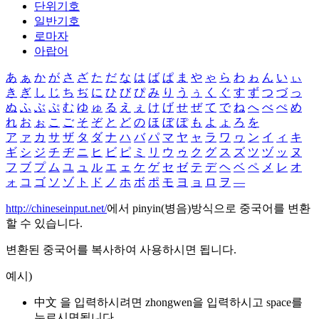
단위기호
일반기호
로마자
아랍어
あ
ぁ
か
が
さ
ざ
た
だ
な
は
ば
ぱ
ま
や
ゃ
ら
わ
ゎ
ん
い
ぃ
き
ぎ
し
じ
ち
ぢ
に
ひ
び
ぴ
み
り
う
ぅ
く
ぐ
す
ず
つ
づ
っ
ぬ
ふ
ぶ
ぷ
む
ゆ
ゅ
る
え
ぇ
け
げ
せ
ぜ
て
で
ね
へ
べ
ぺ
め
れ
お
ぉ
こ
ご
そ
ぞ
と
ど
の
ほ
ぼ
ぽ
も
よ
ょ
ろ
を
ア
ァ
カ
サ
ザ
タ
ダ
ナ
ハ
バ
パ
マ
ヤ
ャ
ラ
ワ
ヮ
ン
イ
ィ
キ
ギ
シ
ジ
チ
ヂ
ニ
ヒ
ビ
ピ
ミ
リ
ウ
ゥ
ク
グ
ス
ズ
ツ
ヅ
ッ
ヌ
フ
ブ
プ
ム
ユ
ュ
ル
エ
ェ
ケ
ゲ
セ
ゼ
テ
デ
ヘ
ベ
ペ
メ
レ
オ
ォ
コ
ゴ
ソ
ゾ
ト
ド
ノ
ホ
ボ
ポ
モ
ヨ
ョ
ロ
ヲ
―
http://chineseinput.net/
에서 pinyin(병음)방식으로 중국어를 변환
할 수 있습니다.
변환된 중국어를 복사하여 사용하시면 됩니다.
예시)
中文 을 입력하시려면
zhongwen
을 입력하시고 space를
누르시면됩니다.