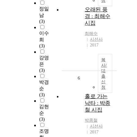
청
정일
오래된 풍
남
경 : 최해수
(3)
시집
이수
최해수
희
시선사
2017
(3)
강영
복
은
사/
(3)
대
출
6
박경
신
청
순
(3)
홀로 가는
낙타 : 박종
김현
철 시집
순
(3)
박종철
시선사
조명
2017