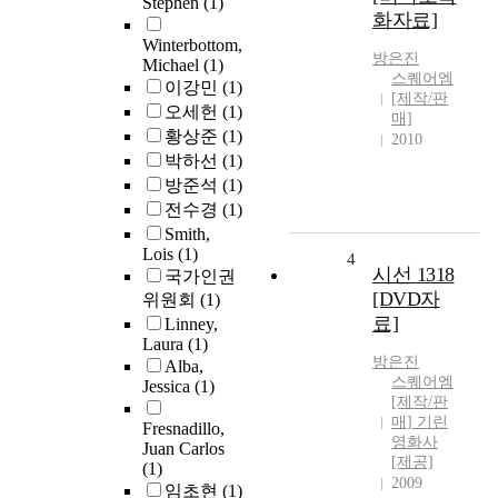
Stephen
(1)
화자료]
Winterbottom,
방은진
Michael
(1)
스퀘어엠
이강민
(1)
[제작/판
오세헌
(1)
매]
황상준
(1)
2010
박하선
(1)
방준석
(1)
전수경
(1)
Smith,
Lois
(1)
4
시선 1318
국가인권
[DVD자
위원회
(1)
료]
Linney,
Laura
(1)
방은진
Alba,
스퀘어엠
Jessica
(1)
[제작/판
매] 기린
Fresnadillo,
영화사
Juan Carlos
[제공]
(1)
2009
임초현
(1)