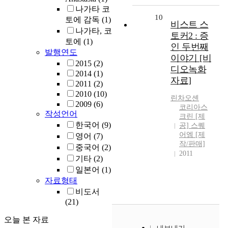
나가타 코
10
토에 감독
(1)
비스트 스
나가타, 코
토커2 : 증
토에
(1)
인 두번째
발행연도
이야기 [비
2015
(2)
디오녹화
2014
(1)
자료]
2011
(2)
2010
(10)
린차오셴
2009
(6)
코리아스
작성언어
크린 [제
한국어
(9)
공] 스퀘
어엠 [제
영어
(7)
작/판매]
중국어
(2)
2011
기타
(2)
일본어
(1)
자료형태
비도서
(21)
오늘 본 자료