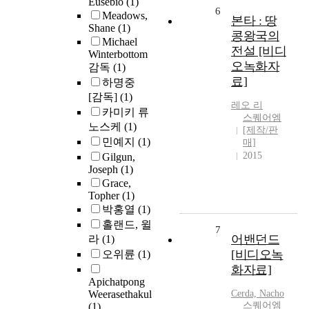
Eusebio
(1)
6
Meadows,
본타 : 땅
Shane
(1)
콩왕국의
Michael
전설 [비디
Winterbottom
오녹화자
감독
(1)
료]
하명중
[감독]
(1)
레오 리
카미키 류
스퀘어엠
노스케
(1)
[제작/판
민예지
(1)
매]
2015
Gilgun,
Joseph
(1)
Grace,
Topher
(1)
박홍열
(1)
홀랜드, 윌
7
어밴던드
라
(1)
[비디오녹
오위륜
(1)
화자료]
Apichatpong
Weerasethakul
Cerda, Nacho
스퀘어엠
(1)