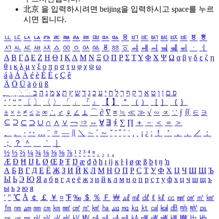
北京 을 입력하시려면
beijing
을 입력하시고 space를 누르
시면 됩니다.
ㅥ
ㅦ
ㅧ
ㅨ
ㅩ
ㅪ
ㅫ
ㅬ
ㅭ
ㅮ
ㅯ
ㅰ
ㅱ
ㅲ
ㅳ
ㅴ
ㅵ
ㅶ
ㅷ
ㅸ
ㅹ
ㅺ
ㅻ
ㅼ
ㅽ
ㅾ
ㅿ
ㆀ
ㆁ
ㆂ
ㆃ
ㆄ
ㆅ
ㆆ
ㆇ
ㆈ
ㆉ
ㆊ
ㆋ
ㆌ
ㆍ
ㆎ
Α
Β
Γ
Δ
Ε
Ζ
Η
Θ
Ι
Κ
Λ
Μ
Ν
Ξ
Ο
Π
Ρ
Σ
Τ
Υ
Φ
Χ
Ψ
Ω
α
β
γ
δ
ε
ζ
η
θ
ι
κ
λ
μ
ν
ξ
ο
π
ρ
σ
τ
υ
φ
χ
ψ
ω
á
à
Á
À
é
è
É
È
ç
Ç
ê
Ä
Ö
Ü
ä
ö
ü
ß
ְ
ֳ
ֲ
ֱ
ָ
ַ
ֵ
ֶ
ִ
ֹ
ּ
ֻ
ׂ
ׁ
ּ
ב
ה
נ
מ
צ
ת
ץ
ש
ד
ג
כ
ע
י
ח
ל
ך
ף
ק
ר
א
ט
ו
ן
ם
פ
‘
’
“
”
〔
〕
〈
〉
「
」
『
』
【
】
＂
（
）
［
］
｛
｝
±
×
÷
≠
≤
≥
∞
∴
♂
♀
∠
⊥
⌒
∂
∇
≡
≒
≪
≫
√
∽
∝
∵
∫
∬
∈
∋
⊆
⊇
⊂
⊃
∪
∩
∧
∨
￢
⇒
⇔
∀
∃
∮
∑
∏
＋
－
＜
＝
＞
、
。
·
‥
…
¨
〃
―
∥
＼
∼
´
～
ˇ
˘
˝
˚
˙
¸
˛
¡
¿
ː
！
＇
，
．
／
：
；
？
＾
＿
｀
｜
½
⅓
⅔
¼
¾
⅛
⅜
⅝
⅞
¹
²
³
⁴
ⁿ
₁
₂
₃
₄
Æ
Ð
Ħ
Ĳ
Ł
Ø
Œ
Þ
Ŧ
Ŋ
æ
đ
ð
ħ
ı
ĳ
ĸ
ŀ
ł
ø
œ
ß
þ
ŧ
ŋ
ŉ
А
Б
В
Г
Д
Е
Ё
Ж
З
И
Й
К
Л
М
Н
О
П
Р
С
Т
У
Ф
Х
Ц
Ч
Ш
Щ
Ъ
Ы
Ь
Э
Ю
Я
а
б
в
г
д
е
ё
ж
з
и
й
к
л
м
н
о
п
р
с
т
у
ф
х
ц
ч
ш
щ
ъ
ы
ь
э
ю
я
′
″
℃
Å
￠
￡
￥
¤
℉
‰
＄
％
Ｆ
￦
㎕
㎖
㎗
ℓ
㎘
㏄
㎣
㎤
㎥
㎦
㎙
㎚
㎛
㎜
㎝
㎞
㎟
㎠
㎡
㎢
㏊
㎍
㎎
㎏
㏏
㎈
㎉
㏈
㎧
㎨
㎰
㎱
㎲
㎳
㎴
㎵
㎶
㎷
㎸
㎹
㎀
㎁
㎂
㎃
㎄
㎺
㎻
㎽
㎾
㎿
㎐
㎑