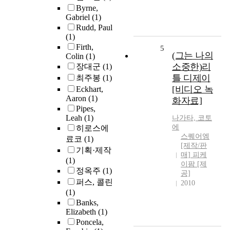
Byrne,
Gabriel
(1)
Rudd, Paul
(1)
Firth,
5
(그는 나의
Colin
(1)
소중한)리
장대군
(1)
틀 디제이
최주봉
(1)
[비디오 녹
Eckhart,
Aaron
(1)
화자료]
Pipes,
Leah
(1)
나가타, 코토
에
히로스에
스퀘어엠
료코
(1)
[제작/판
기획·제작
매] 피케
(1)
이팜 [제
정옥주
(1)
공]
퍼스, 콜린
2010
(1)
Banks,
Elizabeth
(1)
Poncela,