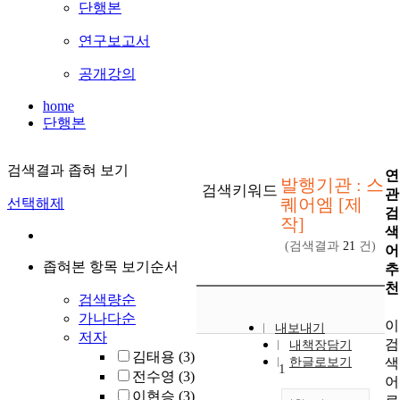
단행본
연구보고서
공개강의
home
단행본
검색결과 좁혀 보기
연
발행기관 : 스
검색키워드
관
퀘어엠 [제
선택해제
검
작]
색
(검색결과
21
건)
어
좁혀본 항목 보기순서
추
천
검색량순
가나다순
이
내보내기
저자
검
내책장담기
김태용
(3)
색
한글로보기
1
전수영
(3)
어
이현승
(3)