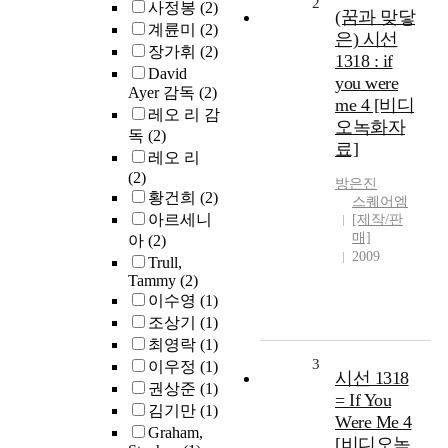
2
사정봉
(2)
(꿈과 맞닿
계륜미
(2)
은) 시선
장가휘
(2)
1318 : if
David
you were
Ayer 감독
(2)
me 4 [비디
레오 리 감
오녹화자
독
(2)
료]
레오 리
(2)
방은진
황건희
(2)
스퀘어엠
아르세니
[제작/판
매]
아
(2)
2009
Trull,
Tammy
(2)
이수영
(1)
조상기
(1)
최영락
(1)
3
이우정
(1)
시선 1318
권상준
(1)
= If You
김기만
(1)
Were Me 4
Graham,
[비디오녹