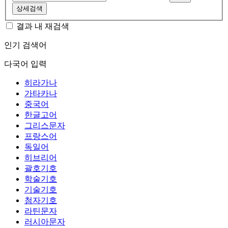
상세검색
결과 내 재검색
인기 검색어
다국어 입력
히라가나
가타카나
중국어
한글고어
그리스문자
프랑스어
독일어
히브리어
괄호기호
학술기호
기술기호
첨자기호
라틴문자
러시아문자