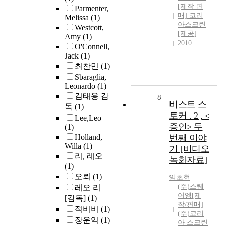
[제작 판
Parmenter,
매] 코리
Melissa
(1)
아스크린
Westcott,
[제공]
Amy
(1)
2010
O'Connell,
Jack
(1)
최찬민
(1)
Sbaraglia,
Leonardo
(1)
김태용 감
8
비스트 스
독
(1)
토커 . 2 , <
Lee,Leo
증인> 두
(1)
Holland,
번째 이야
Willa
(1)
기 [비디오
리, 레오
녹화자료]
(1)
오뢰
(1)
임초현
(주)스퀘
레오 리
어엠[제
[감독]
(1)
작/판매]
적비비
(1)
(주)코리
장운익
(1)
아 스크린