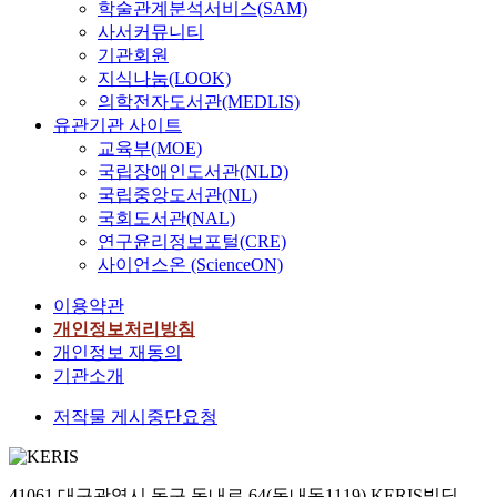
학술관계분석서비스(SAM)
사서커뮤니티
기관회원
지식나눔(LOOK)
의학전자도서관(MEDLIS)
유관기관 사이트
교육부(MOE)
국립장애인도서관(NLD)
국립중앙도서관(NL)
국회도서관(NAL)
연구윤리정보포털(CRE)
사이언스온 (ScienceON)
이용약관
개인정보처리방침
개인정보 재동의
기관소개
저작물 게시중단요청
41061 대구광역시 동구 동내로 64(동내동1119) KERIS빌딩