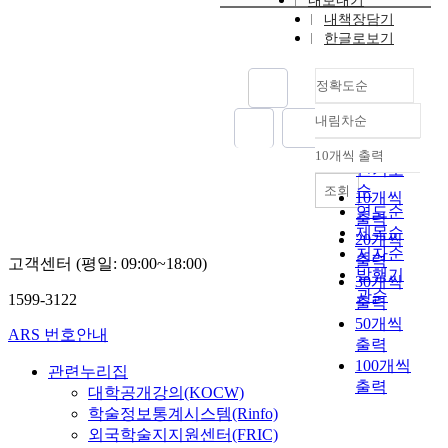
내보내기
내책장담기
한글로보기
정확도순
내림차순
정확도
순
10개씩 출력
내림차순
인기도
순
조회
10개씩
연도순
출력
제목순
20개씩
저자순
출력
고객센터 (평일: 09:00~18:00)
발행기
30개씩
관순
1599-3122
출력
50개씩
ARS 번호안내
출력
100개씩
관련누리집
출력
대학공개강의(KOCW)
학술정보통계시스템(Rinfo)
외국학술지지원센터(FRIC)