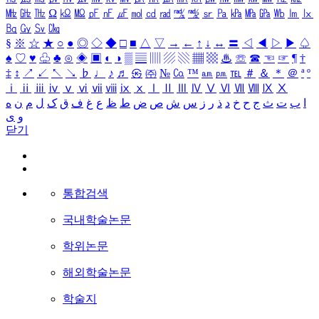
㎒
㎓
㎔
Ω
㏀
㏁
㎊
㎋
㎌
㏖
㏅
㎭
㎮
㎯
㏛
㎩
㎪
㎫
㎬
㏝
㏐
㏓
㏃
㏉
㏜
㏆
§
※
☆
★
○
●
◎
◇
◆
□
■
△
▽
→
←
↑
↓
↔
〓
◁
◀
▷
▶
♤
♠
♡
♥
♧
♣
⊙
◈
▣
◐
◑
▒
▤
▥
▨
▧
▦
▩
♨
☏
☎
☜
☞
¶
†
‡
↕
↗
↙
↖
↘
♭
♩
♪
♬
㉿
㈜
№
㏇
™
㏂
㏘
℡
＃
＆
＊
＠
ª
º
ⅰ
ⅱ
ⅲ
ⅳ
ⅴ
ⅵ
ⅶ
ⅷ
ⅸ
ⅹ
Ⅰ
Ⅱ
Ⅲ
Ⅳ
Ⅴ
Ⅵ
Ⅶ
Ⅷ
Ⅸ
Ⅹ
ا
ب
ت
ث
ج
ح
خ
د
ذ
ر
ز
س
ش
ص
ض
ط
ظ
ع
غ
ف
ق
ک
ل
م
ن
ه
و
ی
닫기
통합검색
국내학술논문
학위논문
해외학술논문
학술지