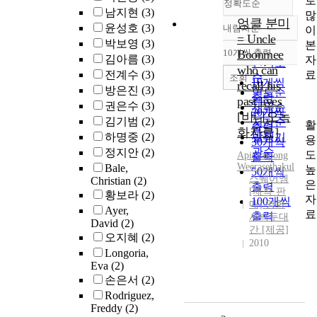
로
정확도순
남지현
(3)
많
엉클 분미
윤성호
(3)
내림차순
이
정확도
= Uncle
박보영
(3)
본
순
10개씩 출력
Boonmee
내림차순
김아름
(3)
자
인기도
who can
료
전계수
(3)
순
조회
10개씩
recall his
방은진
(3)
연도순
출력
past lives
권은수
(3)
제목순
20개씩
[비디오녹
김기범
(2)
저자순
활
출력
화자료]
하명중
(2)
발행기
용
30개씩
관순
정지안
(2)
도
Apichatpong
출력
Weerasethakul
Bale,
높
50개씩
스퀘어엠
Christian
(2)
은
출력
[제작·판
황보라
(2)
자
100개씩
매] 영화
Ayer,
료
출력
사백두대
David
(2)
간 [제공]
오지혜
(2)
2010
Longoria,
Eva
(2)
손은서
(2)
Rodriguez,
Freddy
(2)