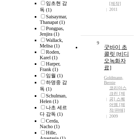
임초현 감
[제작]
독
(1)
2011
Saisaymar,
Thanapat
(1)
Pongpas,
Jenjira
(1)
Wallack,
9
Melisa
(1)
굿바이 초
Roden,
콜릿 [비디
Karel
(1)
오녹화자
Harper,
료]
Frank
(1)
임월
(1)
Goldmann,
하명중 감
Bernie
코리아스
독
(1)
크린 [제
Schulman,
공] 스퀘
Helen
(1)
어엠 [제
나초 세르
작/판매]
다 감독
(1)
2009
Cerda,
Nacho
(1)
Hille,
Anastasia
(1)