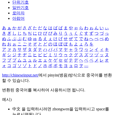
단위기호
일반기호
로마자
아랍어
あ
ぁ
か
が
さ
ざ
た
だ
な
は
ば
ぱ
ま
や
ゃ
ら
わ
ゎ
ん
い
ぃ
き
ぎ
し
じ
ち
ぢ
に
ひ
び
ぴ
み
り
う
ぅ
く
ぐ
す
ず
つ
づ
っ
ぬ
ふ
ぶ
ぷ
む
ゆ
ゅ
る
え
ぇ
け
げ
せ
ぜ
て
で
ね
へ
べ
ぺ
め
れ
お
ぉ
こ
ご
そ
ぞ
と
ど
の
ほ
ぼ
ぽ
も
よ
ょ
ろ
を
ア
ァ
カ
サ
ザ
タ
ダ
ナ
ハ
バ
パ
マ
ヤ
ャ
ラ
ワ
ヮ
ン
イ
ィ
キ
ギ
シ
ジ
チ
ヂ
ニ
ヒ
ビ
ピ
ミ
リ
ウ
ゥ
ク
グ
ス
ズ
ツ
ヅ
ッ
ヌ
フ
ブ
プ
ム
ユ
ュ
ル
エ
ェ
ケ
ゲ
セ
ゼ
テ
デ
ヘ
ベ
ペ
メ
レ
オ
ォ
コ
ゴ
ソ
ゾ
ト
ド
ノ
ホ
ボ
ポ
モ
ヨ
ョ
ロ
ヲ
―
http://chineseinput.net/
에서 pinyin(병음)방식으로 중국어를 변환
할 수 있습니다.
변환된 중국어를 복사하여 사용하시면 됩니다.
예시)
中文 을 입력하시려면
zhongwen
을 입력하시고 space를
누르시면됩니다.