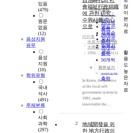
自治時代의 社
로
정확도
있음
많
會福祉行政組織
순
(479)
10개씩 출력
내림차순
이
에 관한 硏究 :
인기도
본
수원시를 中心
순
조회
원문
10개씩
자
으로
연도순
없음
출력
료
제목순
(12)
20개씩
이민호
음성지원
저자순
출력
水原大學校 行政
유무
발행기
30개씩
大學院
관순
활
1994
국내석사
출력
음성
용
50개씩
지원
도
출력
원문보기
(10)
높
100개씩
학위유형
은
출력
In Korea, the practice
자
of the local self-
국내
료
government system in
석사
1991, made
(491)
innevitable the
주제분류
transfer to
administration system
사회
centered on the local
2
과학
地域開發을 위
community or
(297)
한 地方行政의