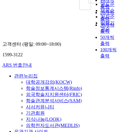
10개씩
decisions on important
improvement and
organized and
documents-books on
연도순
로써 보다 나은 인간
educational affairs. (2)
출력
development about it,
inclusive. Without an
special branch. This
관계의 개선을 위한
제목순
Special city and
20개씩
it is thought as
administrative system
study is composed of 5
자료로 삼기 위한 것
저자순
provincial Boards of
출력
follows. first, urgent a
of church, it is difficult
chapter and each
이다. 이를 위하여 경
발행기
Eduoation are a
30개씩
foundation promotiog
to get the Evangelical
chapter of this study
기도내 공립중학교중
관순
mandastory
of national physical
출력
Church with fruitful.
may be briefly
125개교에 근무하는
deliberative organ,
training. Second,
50개씩
The below churches
summarized as
교육행정직 250명을
with no autonomy in
immediate reform of
출력
고객센터 (평일: 09:00~18:00)
disgrace for the truth
follows: The 1st
대상으로 한 설문지
audit and inspection.
consciousness about
100개씩
of God ; exclusive
chapter is an
응답결과를 자료로 채
2. Concerning the
1599-3122
physical education.
church, legal and
introduction which
출력
택하여 백분율로 처리
"participation of local
Third, pressing
struggled church,
deals with the
하였다. 연구결과를
ARS 번호안내
residents" While
improvement of
fanatical and the
necessity, purpose, and
요약하면, 첫째, 교육
Board memders are
environment about
church that
methods of this study.
행정직이 교사에 대하
관련누리집
elected by local
physical education.
emphasizes sociality
The second chapter
여 지각한 인간관계
대학공개강의(KOCW)
residents, the
Forth, important
and so on. The church
describes about
저해요인은 「교사가
학술정보통계시스템(Rinfo)
superintendent of
disposition
will recover day by
conception of
이해타산적이고 자기
외국학술지지원센터(FRIC)
spscial city and
development of leader.
day with reformed and
educational
중심적일 때」 , 「교
학술관계분석서비스(SAM)
provincial Boards of
Fifth, device
revised church
administration and
단지원 행정에 대한
Ebucation is elected
사서커뮤니티
positiveness of the
administration.
characters of
교사의 이해부족」 ,
by Board members
기관회원
physical culturist
educational
「교사와 교육행정직
themselves, resulting
지식나눔(LOOK)
rearing. The Korea
administration
간의 현저한 보수차이
in limitation of local
의학전자도서관(MEDLIS)
physical policy and
structure as theoretical
에서 오는 사기저하」
residents, direct
the realities grip of
유관기관 사이트