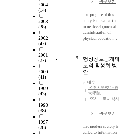
methodology and so
원문보기
front local
2004
administration should
on. Chapter 2 reviews
administration
(14)
be based on the bible
the meaning of local
organization system
The purpose of this
and that biblical
development and local
which takes charge of
study is to realize the
2003
foundation of it is
administration theory.
those tasks, and
(38)
more developmental
sufficiently illustrated
The concept of local
suggests the
administration of
in the Old and New
development and
2002
alternatives to the
physical education by
Testaments. Secondly,
value and necessity of
(47)
problems. In social
providing the
a pastor should
local autonomy are
welfare administration
improvement method
understand the
proposed. Chapter 3
2001
system of the present
in examination the
5
phenomena of the
행정정보공개제
(27)
deals with current
local self-government
matter of
church administration
도의 활성화 방
status and problems of
these porblems are
administration of
properly and have
2000
안
local development of
pointed out; 1) The
physical education.
theoretical knowledge
(41)
Suwon, and roles of
social administration
First, The matter of
and skills to solve out
김태수
government agencies
communication is in a
recognition about
水原大學校 行政
1999
all the problems of a
therein. Many efforts
vertical service system
physical education.
大學院
(43)
church, which is
have been distributed
in which its upper
The indifferance of the
1998
국내석사
because of his
to understand the
parts direct and
govermnent about
1998
responsibility of
history of Suwon
command it slower
(38)
physical education
interests in spirit and
원문보기
development and
parts. So it is difficult
and a blind point of
sacrificing himself to
problems imposed in
1997
to work out and
administration of
taking care of it. In the
the process and review
The modern society is
(28)
practice
physical education by
course of church
function performed by
called to information
independently social