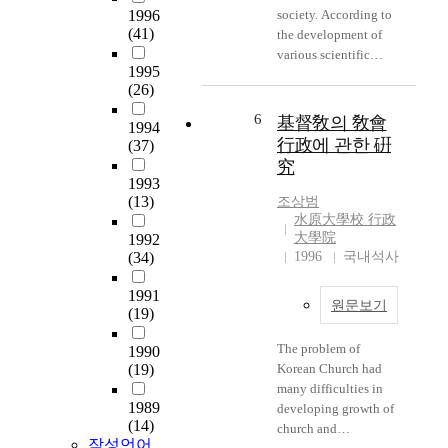
traditional value of
administration, a
local government
1996
society. According to
welfare policies
our country is chiefly
pastor should present
(41)
agencies. Chapter 4
the development of
suitable to the local
the cause of physical
clear goals about
proposes a
various scientific
people's demands. 2)
education poor
service and duties,
1995
methodology how and
technology and
There are few spical
progress. Second, The
collecting plans for
(26)
where Suwon
increase of the use of
institutions in charge
matters of the structure
the goal. Evaluating
development and local
computers, the more
6
of social welfare are. 3)
of policy and the
基督敎의 敎會
1994
the reality, which is for
government should
information is stored
Each committee is not
organization of policy.
行政에 관한 硏
(37)
those plans, a pastor
proceed to, including
and filed by each
active. 4) The
The organization of
究
should systemize the
basic plan of Suwon
administration
improper management
policy which is doing
1993
members of the church
development,
authority and public
of the expects drops
(13)
extemporary, short
조상범
and endow them with
alternatives in many
agencies. This is due
the service quality. 5)
水原大學校 行政
establishment of
the limits,
categories and rational
to the importance and
大學院
1992
Welfare service
policy by an non-
resposibilities and
way of administration
significance of
(34)
1996
국내석사
officials are lack in
expert is not even
rights as well about a
in the process of local
information in every
professional
doing basic roles.
work. Furthermore, he
development. Chapter
1991
sector of the society.
knowledge and so the
Third, The matter of
원문보기
should grasp primary
(19)
5 concludes with
Therefore, this study is
integration of services
institution. There are
factors of all the
summary of research
aimed at analysis of
is not done. 6) There is
the lack of institution
discord in a church
The problem of
1990
results and proposes
the freedom of
a tendency to maintain
and the lack of chance
and solve them out
(19)
Korean Church had
the limits of this
information system.
its own organization
of institution use
properly. Thirdly, the
many difficulties in
research and
The freedom of
rather than to serve the
following in opening.
1989
leadership of a pastor
developing growth of
recommendations for
informationis related
local people. 7) The
Fourth, The matter of
(14)
is symbolized as Jesus
church and
further research.
with a Government
arrangement of the
physical education
작성언어
Christ. Christ's