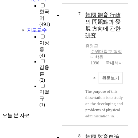
evangelism which was
Suwon is planning to
compute Network
personnels and experts
leader. The matter of
leadership was love
lack of administrative
become a large city
System, Public
required for the
physical education
한국
and service. It seems to
power. This problem
7
accomodating 1.5
Information, Computer
韓國 體育 行政
performance of affairs
leader quality is one of
어
me that this biblical
was not poverty of
million aiming at
Technology and Use
의 問題點과 發
is not proper. 8) Too
the difficult things
(491)
and the most idealistic
human and mental. We
2011. Based on this
Technic and so on.
much load on the front
展 方向에 관한
that physical culturist
지도교수
leadership. General
can think the methods
research, I reviews
The contentof this
welfare officials. 9)
have. The
硏究
leadership is consisted
which are organized
where she was in the
study is as follows :
The functions between
improvement of
이상
of arbitrary and
system of church and
process of
Chapter I, The
유명근
the country
administration of
홍
democratic or
administrative
development and what
introductory elements
수원대학교 행정
government and the
physical education
(4)
noninterfering one,
organization by a
problems are therein
대학원
of this study : the
local self-government
resulted in requiring
which os difficult to
religious order as
and proposes
1996
국내석사
purpose, scope and
are not clear. To
above the matter is
김용
judge whether ot is
follows. The pastor,
alternatives in many
methodology. Chapter
overcome those
following: First, The
훈
good or bad because
who is in charge of
categories and the
II, The wide range of
problems and carry out
plan of improvement
원문보기
(2)
of its own merits and
church administration,
roles of local
the theortical
the welfare affairs
in recognition
demerits. Therefore, a
requires the
administration.
background was
efficiently, this study
structure. The
The purpose of this
이철
pastor should develop
acquisition of
Finally, local
elaborated and
suggests the following
government prove the
dissertation is to study
규
and learn various style
knowledge concerning
autonomy will be
suggested. Chapter III,
alternatives. 1) We
recognition about
on the developing and
(1)
of his leadership in
on church
settled in 21 century
The various
establish social
physical education
problems of physical
order to have
administration. And it
with many trial and
theoretical issuse
welfare offices which
promote pan-national
오늘 본 자료
administration in
competence to cope
is necessary for the
error. this will have
related to the Freedom
have a complementary
physical boom by
KOREA. The physical
with every situation. I
pastor to conceive the
diversity of locality to
of Information system
function to private
promoting physical
administration is an
hope, in finishing this
importance of
be respected and local
were closely
local committees for
function which take
administration
study, that a pastor
8
administration and
韓國 敎育自治
populations to have
discussed. Chapter 4,