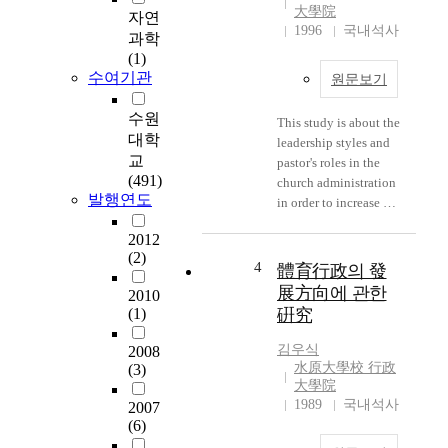
deficiency,
大學院
basic living, pursues
자연
environmental
1996
국내석사
the improvement of
과학
deterioration and
their lives, and
(1)
traffic upset as well as
especially secures the
수여기관
원문보기
comparatively unique
rights of enjoying
problems including
human life and
수원
This study is about the
existence of military
pursuing happiness. In
대학
leadership styles and
facilities, rapid
this sense, the welfare
교
pastor's roles in the
transition of industrial
function has, we can
(491)
church administration
firms and etc.
say, the following sub-
발행연도
in order to increase his
Accordingly, this
functions; mutual aid,
interests in it and
research put focus on
social insurance,
2012
make up for his
proposing basic
public hygiene and
(2)
administrative ability,
4
development plan of
體育行政의 發
health, and positive
which is summarized
Suwon and arranging
展方向에 관한
2010
social welfare. Under
as following. First,
the role of local
(1)
硏究
the judgement that the
church administration
government agencies.
interests and demands
is necessarily needed
The research is formed
김우식
2008
in the local people's
for the growth of a
水原大學校 行政
(3)
as follows. Chapter 1
welfare are increasing
church, its solidarity
大學院
proposes fundamentals
in the age of local self-
or the glory of God,
1989
국내석사
2007
of research as
government, this
and for preserving it.
(6)
objective, range and
thesis examins the
In addition, church