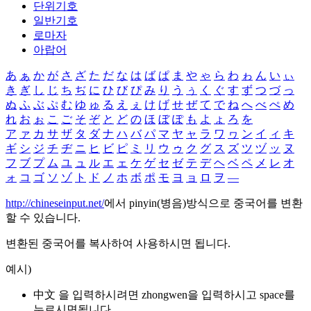
단위기호
일반기호
로마자
아랍어
あ
ぁ
か
が
さ
ざ
た
だ
な
は
ば
ぱ
ま
や
ゃ
ら
わ
ゎ
ん
い
ぃ
き
ぎ
し
じ
ち
ぢ
に
ひ
び
ぴ
み
り
う
ぅ
く
ぐ
す
ず
つ
づ
っ
ぬ
ふ
ぶ
ぷ
む
ゆ
ゅ
る
え
ぇ
け
げ
せ
ぜ
て
で
ね
へ
べ
ぺ
め
れ
お
ぉ
こ
ご
そ
ぞ
と
ど
の
ほ
ぼ
ぽ
も
よ
ょ
ろ
を
ア
ァ
カ
サ
ザ
タ
ダ
ナ
ハ
バ
パ
マ
ヤ
ャ
ラ
ワ
ヮ
ン
イ
ィ
キ
ギ
シ
ジ
チ
ヂ
ニ
ヒ
ビ
ピ
ミ
リ
ウ
ゥ
ク
グ
ス
ズ
ツ
ヅ
ッ
ヌ
フ
ブ
プ
ム
ユ
ュ
ル
エ
ェ
ケ
ゲ
セ
ゼ
テ
デ
ヘ
ベ
ペ
メ
レ
オ
ォ
コ
ゴ
ソ
ゾ
ト
ド
ノ
ホ
ボ
ポ
モ
ヨ
ョ
ロ
ヲ
―
http://chineseinput.net/
에서 pinyin(병음)방식으로 중국어를 변환
할 수 있습니다.
변환된 중국어를 복사하여 사용하시면 됩니다.
예시)
中文 을 입력하시려면
zhongwen
을 입력하시고 space를
누르시면됩니다.