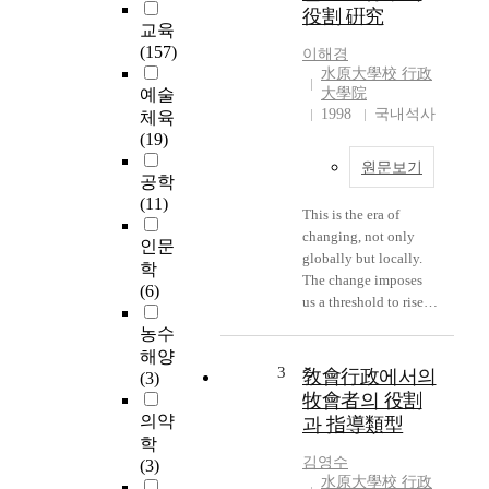
decentralization of
役割 硏究
power. It seems
교육
meaningful to look for
(157)
이해경
the social welfare
水原大學校 行政
administration system
예술
大學院
proper to the age of
1998
국내석사
체육
self-government,
(19)
satisfying the demands
원문보기
in the social welfare,
공학
which is emerging in
(11)
This is the era of
many directions. Local
changing, not only
social welfare is a big
인문
globally but locally.
problem which the
학
The change imposes
Korea politicians and
(6)
us a threshold to rise
people have to solve,
or fall. The nation
and in which we
농수
harmonizing it will
sublates the uniform
해양
rise, otherwise fall.
3
and controlling system
敎會行政에서의
(3)
Suwon should be
of centralism. The
牧會者의 役割
changed and
local self-government
의약
과 指導類型
renovated because she
has welfare function
학
has general urban
which ensures the
김영수
(3)
problems of housing
水原大學校 行政
community members'