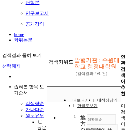
단행본
연구보고서
공개강의
home
학위논문
검색결과 좁혀 보기
연
발행기관 : 수원대
검색키워드
관
학교 행정대학원
선택해제
검
(검색결과
491
건)
색
어
좁혀본 항목 보
추
기순서
천
내보내기
내책장담기
검색량순
이
한글로보기
가나다순
검
원문유무
1
地
색
정확도순
方
어
원문
내림차순