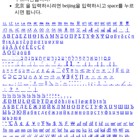
北京 을 입력하시려면
beijing
을 입력하시고 space를 누르
시면 됩니다.
ㅥ
ㅦ
ㅧ
ㅨ
ㅩ
ㅪ
ㅫ
ㅬ
ㅭ
ㅮ
ㅯ
ㅰ
ㅱ
ㅲ
ㅳ
ㅴ
ㅵ
ㅶ
ㅷ
ㅸ
ㅹ
ㅺ
ㅻ
ㅼ
ㅽ
ㅾ
ㅿ
ㆀ
ㆁ
ㆂ
ㆃ
ㆄ
ㆅ
ㆆ
ㆇ
ㆈ
ㆉ
ㆊ
ㆋ
ㆌ
ㆍ
ㆎ
Α
Β
Γ
Δ
Ε
Ζ
Η
Θ
Ι
Κ
Λ
Μ
Ν
Ξ
Ο
Π
Ρ
Σ
Τ
Υ
Φ
Χ
Ψ
Ω
α
β
γ
δ
ε
ζ
η
θ
ι
κ
λ
μ
ν
ξ
ο
π
ρ
σ
τ
υ
φ
χ
ψ
ω
á
à
Á
À
é
è
É
È
ç
Ç
ê
Ä
Ö
Ü
ä
ö
ü
ß
ְ
ֳ
ֲ
ֱ
ָ
ַ
ֵ
ֶ
ִ
ֹ
ּ
ֻ
ׂ
ׁ
ּ
ב
ה
נ
מ
צ
ת
ץ
ש
ד
ג
כ
ע
י
ח
ל
ך
ף
ק
ר
א
ט
ו
ן
ם
פ
‘
’
“
”
〔
〕
〈
〉
「
」
『
』
【
】
＂
（
）
［
］
｛
｝
±
×
÷
≠
≤
≥
∞
∴
♂
♀
∠
⊥
⌒
∂
∇
≡
≒
≪
≫
√
∽
∝
∵
∫
∬
∈
∋
⊆
⊇
⊂
⊃
∪
∩
∧
∨
￢
⇒
⇔
∀
∃
∮
∑
∏
＋
－
＜
＝
＞
、
。
·
‥
…
¨
〃
―
∥
＼
∼
´
～
ˇ
˘
˝
˚
˙
¸
˛
¡
¿
ː
！
＇
，
．
／
：
；
？
＾
＿
｀
｜
½
⅓
⅔
¼
¾
⅛
⅜
⅝
⅞
¹
²
³
⁴
ⁿ
₁
₂
₃
₄
Æ
Ð
Ħ
Ĳ
Ł
Ø
Œ
Þ
Ŧ
Ŋ
æ
đ
ð
ħ
ı
ĳ
ĸ
ŀ
ł
ø
œ
ß
þ
ŧ
ŋ
ŉ
А
Б
В
Г
Д
Е
Ё
Ж
З
И
Й
К
Л
М
Н
О
П
Р
С
Т
У
Ф
Х
Ц
Ч
Ш
Щ
Ъ
Ы
Ь
Э
Ю
Я
а
б
в
г
д
е
ё
ж
з
и
й
к
л
м
н
о
п
р
с
т
у
ф
х
ц
ч
ш
щ
ъ
ы
ь
э
ю
я
′
″
℃
Å
￠
￡
￥
¤
℉
‰
＄
％
Ｆ
￦
㎕
㎖
㎗
ℓ
㎘
㏄
㎣
㎤
㎥
㎦
㎙
㎚
㎛
㎜
㎝
㎞
㎟
㎠
㎡
㎢
㏊
㎍
㎎
㎏
㏏
㎈
㎉
㏈
㎧
㎨
㎰
㎱
㎲
㎳
㎴
㎵
㎶
㎷
㎸
㎹
㎀
㎁
㎂
㎃
㎄
㎺
㎻
㎽
㎾
㎿
㎐
㎑