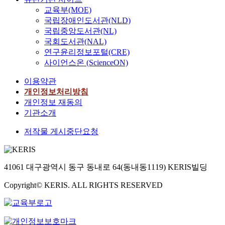
foundation. And
, 「교육행정직의 고
participation in
administration left
교육부(MOE)
reviews educational
유업무에 대한 지나친
educational policy
much to be desired
국립장애인도서관(NLD)
administration
간섭」 등으로 나타났
making. In addition,
and was fragmentary
국립중앙도서관(NL)
organization of The U.
다. 둘째, 교육행정직
the current board
problem analysis. So,
S. A, Japan, France,
국회도서관(NAL)
이 교사에 대하여 지
memder elsction
suggestion for the
more developed
연구윤리정보포털(CRE)
각한 인간관계 만족도
procadure cannot
direction of
countries in the system
사이언스온 (ScienceON)
는 지원행정이해면,
preclude partisanship.
improvement and
of educational
업무협조면, 직무태도
3. Concerning the
development was very
이용약관
administration among
면, 인간관계면의 모
"independence of
short. Studying about
other advanced
개인정보처리방침
든 영역에서 교사에
educational
this will be continuos
nations for
개인정보 재동의
대한 만족도가 낮은
administration."
in progress and this
consideration of the
기관소개
것으로 나타났다. 셋
Special city and
treatise is thought
growing improvement
째, 교육행정직이 교
provincial Boards of
only first step.
저작물 게시중단요청
directions of Korean
사에 대하여 지각한
Education lack
educational
인간관계 중요요인을
autonomy of
administration
살펴보면 「교사가 교
educational
organization. The
육행정직의 업무를 협
41061 대구광역시 동구 동내로 64(동내동1119) KERIS빌딩
administration, and are
third chapter is study
조이해하는 비중이 더
not fully independent
about educational
커야 한다」 와 「교
Copyright© KERIS. ALL RIGHTS RESERVED
of special city and
administration's
사는 교육행정직을 인
provinoial
effected factors. The
격적으로 대하고 무시
government in that the
fourth chapter
하지 않아야 한다」
superintenaent of
describes about
로 나타났다. 이러한