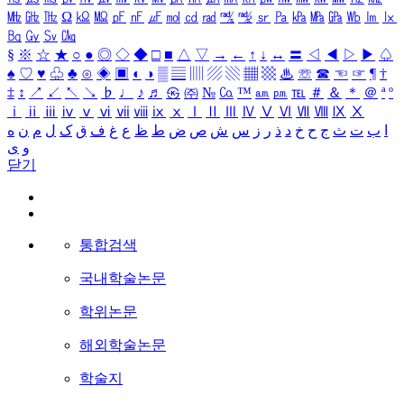
㎒
㎓
㎔
Ω
㏀
㏁
㎊
㎋
㎌
㏖
㏅
㎭
㎮
㎯
㏛
㎩
㎪
㎫
㎬
㏝
㏐
㏓
㏃
㏉
㏜
㏆
§
※
☆
★
○
●
◎
◇
◆
□
■
△
▽
→
←
↑
↓
↔
〓
◁
◀
▷
▶
♤
♠
♡
♥
♧
♣
⊙
◈
▣
◐
◑
▒
▤
▥
▨
▧
▦
▩
♨
☏
☎
☜
☞
¶
†
‡
↕
↗
↙
↖
↘
♭
♩
♪
♬
㉿
㈜
№
㏇
™
㏂
㏘
℡
＃
＆
＊
＠
ª
º
ⅰ
ⅱ
ⅲ
ⅳ
ⅴ
ⅵ
ⅶ
ⅷ
ⅸ
ⅹ
Ⅰ
Ⅱ
Ⅲ
Ⅳ
Ⅴ
Ⅵ
Ⅶ
Ⅷ
Ⅸ
Ⅹ
ا
ب
ت
ث
ج
ح
خ
د
ذ
ر
ز
س
ش
ص
ض
ط
ظ
ع
غ
ف
ق
ک
ل
م
ن
ه
و
ی
닫기
통합검색
국내학술논문
학위논문
해외학술논문
학술지