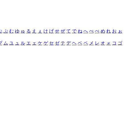
ぶ
ぷ
む
ゆ
ゅ
る
え
ぇ
け
げ
せ
ぜ
て
で
ね
へ
べ
ぺ
め
れ
お
ぉ
プ
ム
ユ
ュ
ル
エ
ェ
ケ
ゲ
セ
ゼ
テ
デ
ヘ
ベ
ペ
メ
レ
オ
ォ
コ
ゴ