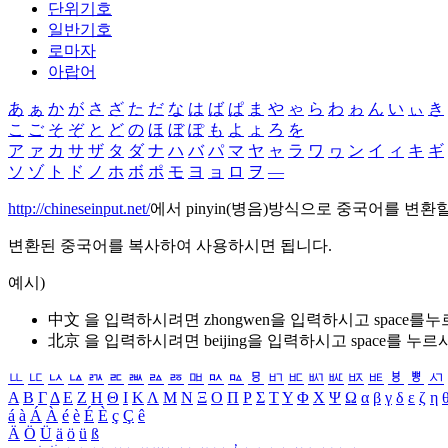
단위기호
일반기호
로마자
아랍어
あ
ぁ
か
が
さ
ざ
た
だ
な
は
ば
ぱ
ま
や
ゃ
ら
わ
ゎ
ん
い
ぃ
き
こ
ご
そ
ぞ
と
ど
の
ほ
ぼ
ぽ
も
よ
ょ
ろ
を
ア
ァ
カ
サ
ザ
タ
ダ
ナ
ハ
バ
パ
マ
ヤ
ャ
ラ
ワ
ヮ
ン
イ
ィ
キ
ギ
ソ
ゾ
ト
ド
ノ
ホ
ボ
ポ
モ
ヨ
ョ
ロ
ヲ
―
http://chineseinput.net/
에서 pinyin(병음)방식으로 중국어를 변환
변환된 중국어를 복사하여 사용하시면 됩니다.
예시)
中文 을 입력하시려면
zhongwen
을 입력하시고 space를
北京 을 입력하시려면
beijing
을 입력하시고 space를 누르
ㅥ
ㅦ
ㅧ
ㅨ
ㅩ
ㅪ
ㅫ
ㅬ
ㅭ
ㅮ
ㅯ
ㅰ
ㅱ
ㅲ
ㅳ
ㅴ
ㅵ
ㅶ
ㅷ
ㅸ
ㅹ
ㅺ
Α
Β
Γ
Δ
Ε
Ζ
Η
Θ
Ι
Κ
Λ
Μ
Ν
Ξ
Ο
Π
Ρ
Σ
Τ
Υ
Φ
Χ
Ψ
Ω
α
β
γ
δ
ε
ζ
η
á
à
Á
À
é
è
É
È
ç
Ç
ê
Ä
Ö
Ü
ä
ö
ü
ß