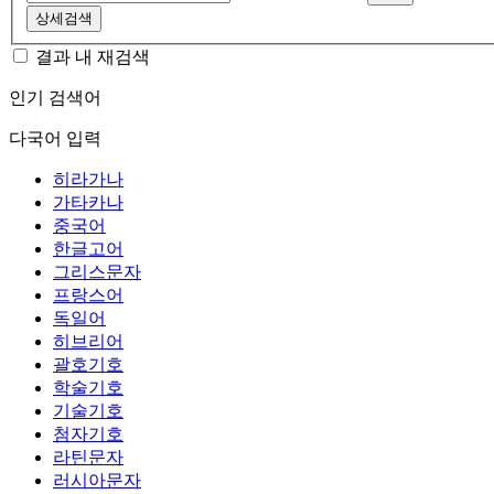
상세검색
결과 내 재검색
인기 검색어
다국어 입력
히라가나
가타카나
중국어
한글고어
그리스문자
프랑스어
독일어
히브리어
괄호기호
학술기호
기술기호
첨자기호
라틴문자
러시아문자