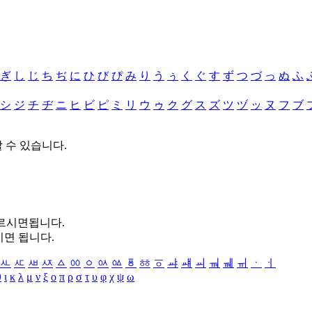
ぎ
し
じ
ち
ぢ
に
ひ
び
ぴ
み
り
う
ぅ
く
ぐ
す
ず
つ
づ
っ
ぬ
ふ
シ
ジ
チ
ヂ
ニ
ヒ
ビ
ピ
ミ
リ
ウ
ゥ
ク
グ
ス
ズ
ツ
ヅ
ッ
ヌ
フ
ブ
할 수 있습니다.
누르시면됩니다.
시면 됩니다.
ㅻ
ㅼ
ㅽ
ㅾ
ㅿ
ㆀ
ㆁ
ㆂ
ㆃ
ㆄ
ㆅ
ㆆ
ㆇ
ㆈ
ㆉ
ㆊ
ㆋ
ㆌ
ㆍ
ㆎ
θ
ι
κ
λ
μ
ν
ξ
ο
π
ρ
σ
τ
υ
φ
χ
ψ
ω