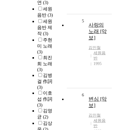
연
(3)
세원
음반
(3)
5
세원
사랑의
음반 제
노래 [악
작
(3)
보]
주현
미 노래
김인철
(3)
세원음
최진
반
희 노래
1995
(3)
김병
걸 作詞
(3)
이호
6
변심 [악
섭 作詞
(3)
보]
김영
김인철
균
(2)
세원음
김상
반
욱
(2)