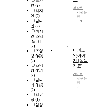
노사
연
(2)
김상욱
석지
세원음
연
(2)
반
김다
1991
인
(2)
석지
연 스님
[노래]
(2)
9
아파도
조영
잊어야
창 作詞
지 [녹음
(2)
조명
자료]
암 作詞
김난희
(2)
세원음
김나
반
리 作詞
2017
(2)
김유
성
(1)
김상