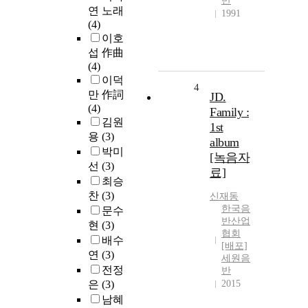
반
연 노래
1991
(4)
이호
섭 作曲
(4)
이덕
4
만 作詞
JD.
(4)
Family :
김원
1st
용
(3)
album
박미
[녹음자
선
(3)
료]
최승
찬
(3)
신재동
한국음
문수
반산업
현
(3)
협회
배수
[배포]
연
(3)
세원음
전정
반
은
(3)
2015
남혜