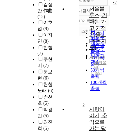
정확도순
료
김정
서울블
만 作曲
내림차순
정확도
루스, 기
(12)
순
10개씩 출력
차는 가
이호
내림차순
인기도
고 기적
섭
(9)
순
조회
10개씩
은 울고
이자
연도순
출력
[녹음자
연
(8)
제목순
20개씩
료]
현철
저자순
출력
(7)
발행기
세원음반
30개씩
주현
관순
세원음
출력
미
(7)
반
50개씩
문보
1993
출력
현
(6)
100개씩
현철
출력
노래
(6)
송선
호
(5)
2
사랑이
박광
야기, 추
민
(5)
억으로
최진
가는 당
희
(5)