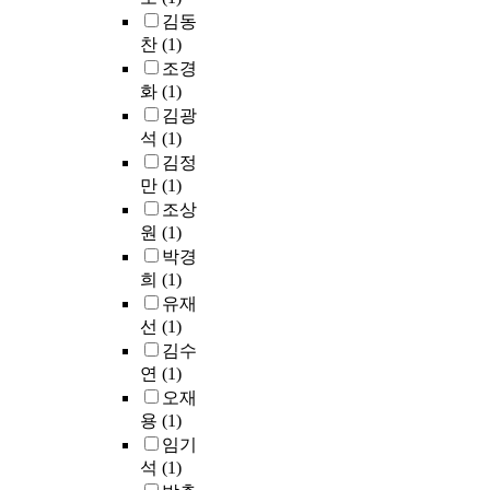
김동
찬
(1)
조경
화
(1)
김광
석
(1)
김정
만
(1)
조상
원
(1)
박경
희
(1)
유재
선
(1)
김수
연
(1)
오재
용
(1)
임기
석
(1)