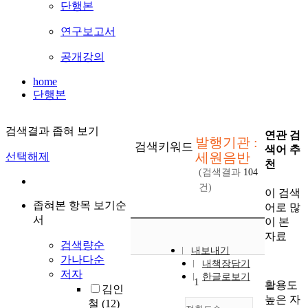
단행본
연구보고서
공개강의
home
단행본
검색결과 좁혀 보기
연관 검
발행기관 :
검색키워드
색어 추
세원음반
선택해제
천
(검색결과
104
건)
이 검색
좁혀본 항목 보기순
어로 많
서
이 본
자료
검색량순
내보내기
가나다순
내책장담기
저자
한글로보기
1
활용도
김인
높은 자
철
(12)