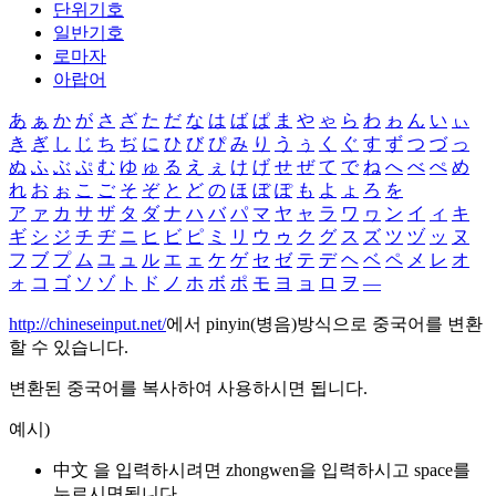
단위기호
일반기호
로마자
아랍어
あ
ぁ
か
が
さ
ざ
た
だ
な
は
ば
ぱ
ま
や
ゃ
ら
わ
ゎ
ん
い
ぃ
き
ぎ
し
じ
ち
ぢ
に
ひ
び
ぴ
み
り
う
ぅ
く
ぐ
す
ず
つ
づ
っ
ぬ
ふ
ぶ
ぷ
む
ゆ
ゅ
る
え
ぇ
け
げ
せ
ぜ
て
で
ね
へ
べ
ぺ
め
れ
お
ぉ
こ
ご
そ
ぞ
と
ど
の
ほ
ぼ
ぽ
も
よ
ょ
ろ
を
ア
ァ
カ
サ
ザ
タ
ダ
ナ
ハ
バ
パ
マ
ヤ
ャ
ラ
ワ
ヮ
ン
イ
ィ
キ
ギ
シ
ジ
チ
ヂ
ニ
ヒ
ビ
ピ
ミ
リ
ウ
ゥ
ク
グ
ス
ズ
ツ
ヅ
ッ
ヌ
フ
ブ
プ
ム
ユ
ュ
ル
エ
ェ
ケ
ゲ
セ
ゼ
テ
デ
ヘ
ベ
ペ
メ
レ
オ
ォ
コ
ゴ
ソ
ゾ
ト
ド
ノ
ホ
ボ
ポ
モ
ヨ
ョ
ロ
ヲ
―
http://chineseinput.net/
에서 pinyin(병음)방식으로 중국어를 변환
할 수 있습니다.
변환된 중국어를 복사하여 사용하시면 됩니다.
예시)
中文 을 입력하시려면
zhongwen
을 입력하시고 space를
누르시면됩니다.