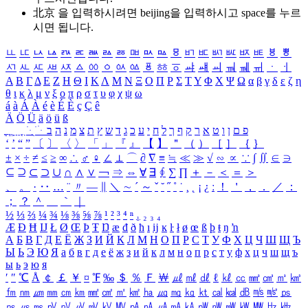
北京 을 입력하시려면
beijing
을 입력하시고 space를 누르
시면 됩니다.
ㅥ
ㅦ
ㅧ
ㅨ
ㅩ
ㅪ
ㅫ
ㅬ
ㅭ
ㅮ
ㅯ
ㅰ
ㅱ
ㅲ
ㅳ
ㅴ
ㅵ
ㅶ
ㅷ
ㅸ
ㅹ
ㅺ
ㅻ
ㅼ
ㅽ
ㅾ
ㅿ
ㆀ
ㆁ
ㆂ
ㆃ
ㆄ
ㆅ
ㆆ
ㆇ
ㆈ
ㆉ
ㆊ
ㆋ
ㆌ
ㆍ
ㆎ
Α
Β
Γ
Δ
Ε
Ζ
Η
Θ
Ι
Κ
Λ
Μ
Ν
Ξ
Ο
Π
Ρ
Σ
Τ
Υ
Φ
Χ
Ψ
Ω
α
β
γ
δ
ε
ζ
η
θ
ι
κ
λ
μ
ν
ξ
ο
π
ρ
σ
τ
υ
φ
χ
ψ
ω
á
à
Á
À
é
è
É
È
ç
Ç
ê
Ä
Ö
Ü
ä
ö
ü
ß
ְ
ֳ
ֲ
ֱ
ָ
ַ
ֵ
ֶ
ִ
ֹ
ּ
ֻ
ׂ
ׁ
ּ
ב
ה
נ
מ
צ
ת
ץ
ש
ד
ג
כ
ע
י
ח
ל
ך
ף
ק
ר
א
ט
ו
ן
ם
פ
‘
’
“
”
〔
〕
〈
〉
「
」
『
』
【
】
＂
（
）
［
］
｛
｝
±
×
÷
≠
≤
≥
∞
∴
♂
♀
∠
⊥
⌒
∂
∇
≡
≒
≪
≫
√
∽
∝
∵
∫
∬
∈
∋
⊆
⊇
⊂
⊃
∪
∩
∧
∨
￢
⇒
⇔
∀
∃
∮
∑
∏
＋
－
＜
＝
＞
、
。
·
‥
…
¨
〃
―
∥
＼
∼
´
～
ˇ
˘
˝
˚
˙
¸
˛
¡
¿
ː
！
＇
，
．
／
：
；
？
＾
＿
｀
｜
½
⅓
⅔
¼
¾
⅛
⅜
⅝
⅞
¹
²
³
⁴
ⁿ
₁
₂
₃
₄
Æ
Ð
Ħ
Ĳ
Ł
Ø
Œ
Þ
Ŧ
Ŋ
æ
đ
ð
ħ
ı
ĳ
ĸ
ŀ
ł
ø
œ
ß
þ
ŧ
ŋ
ŉ
А
Б
В
Г
Д
Е
Ё
Ж
З
И
Й
К
Л
М
Н
О
П
Р
С
Т
У
Ф
Х
Ц
Ч
Ш
Щ
Ъ
Ы
Ь
Э
Ю
Я
а
б
в
г
д
е
ё
ж
з
и
й
к
л
м
н
о
п
р
с
т
у
ф
х
ц
ч
ш
щ
ъ
ы
ь
э
ю
я
′
″
℃
Å
￠
￡
￥
¤
℉
‰
＄
％
Ｆ
￦
㎕
㎖
㎗
ℓ
㎘
㏄
㎣
㎤
㎥
㎦
㎙
㎚
㎛
㎜
㎝
㎞
㎟
㎠
㎡
㎢
㏊
㎍
㎎
㎏
㏏
㎈
㎉
㏈
㎧
㎨
㎰
㎱
㎲
㎳
㎴
㎵
㎶
㎷
㎸
㎹
㎀
㎁
㎂
㎃
㎄
㎺
㎻
㎽
㎾
㎿
㎐
㎑