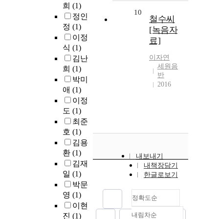
희
(1)
10
정인
철수씨
정
(1)
[녹음자
이정
료]
식
(1)
이자연
김난
세원음
희
(1)
반
박미
2016
애
(1)
이정
도
(1)
최준
호
(1)
김용
환
(1)
내보내기
김재
내책장담기
일
(1)
한글로보기
박문
영
(1)
정확도순
이현
내림차순
진
(1)
정확도