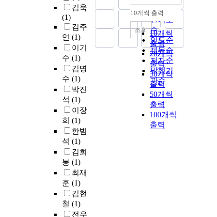
김욱
순
10개씩 출력
내림차순
(1)
인기도
김주
순
조회
10개씩
연
(1)
연도순
출력
이기
제목순
20개씩
수
(1)
저자순
출력
김명
발행기
30개씩
수
(1)
관순
출력
박진
50개씩
석
(1)
출력
이장
100개씩
희
(1)
출력
한범
석
(1)
김희
봉
(1)
최재
훈
(1)
김현
철
(1)
전우