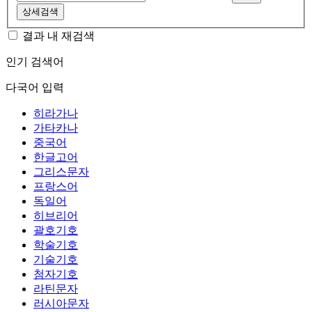
상세검색
결과 내 재검색
인기 검색어
다국어 입력
히라가나
가타카나
중국어
한글고어
그리스문자
프랑스어
독일어
히브리어
괄호기호
학술기호
기술기호
첨자기호
라틴문자
러시아문자