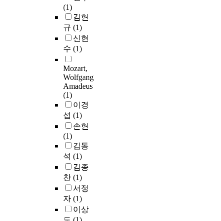
(1)
김현
규
(1)
신현
수
(1)
Mozart,
Wolfgang
Amadeus
(1)
이경
섭
(1)
손현
(1)
김동
석
(1)
김종
찬
(1)
서정
자
(1)
이상
도
(1)