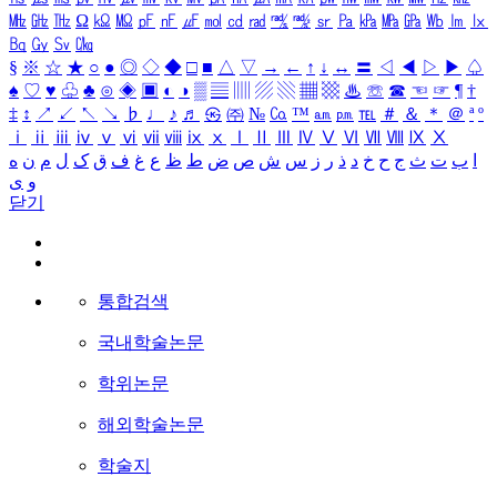
㎒
㎓
㎔
Ω
㏀
㏁
㎊
㎋
㎌
㏖
㏅
㎭
㎮
㎯
㏛
㎩
㎪
㎫
㎬
㏝
㏐
㏓
㏃
㏉
㏜
㏆
§
※
☆
★
○
●
◎
◇
◆
□
■
△
▽
→
←
↑
↓
↔
〓
◁
◀
▷
▶
♤
♠
♡
♥
♧
♣
⊙
◈
▣
◐
◑
▒
▤
▥
▨
▧
▦
▩
♨
☏
☎
☜
☞
¶
†
‡
↕
↗
↙
↖
↘
♭
♩
♪
♬
㉿
㈜
№
㏇
™
㏂
㏘
℡
＃
＆
＊
＠
ª
º
ⅰ
ⅱ
ⅲ
ⅳ
ⅴ
ⅵ
ⅶ
ⅷ
ⅸ
ⅹ
Ⅰ
Ⅱ
Ⅲ
Ⅳ
Ⅴ
Ⅵ
Ⅶ
Ⅷ
Ⅸ
Ⅹ
ا
ب
ت
ث
ج
ح
خ
د
ذ
ر
ز
س
ش
ص
ض
ط
ظ
ع
غ
ف
ق
ک
ل
م
ن
ه
و
ی
닫기
통합검색
국내학술논문
학위논문
해외학술논문
학술지