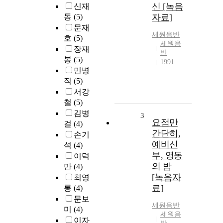
신 [녹음
신재
동
(5)
자료]
문재
세원음반
호
(5)
세원음
장재
반
봉
(5)
1991
민병
직
(5)
서강
철
(5)
김병
3
요점만
걸
(4)
간단히,
손기
예비신
석
(4)
부, 영동
이덕
의 밤
만
(4)
[녹음자
최영
료]
롱
(4)
문보
세원음반
미
(4)
세원음
이자