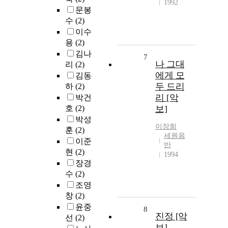
1992
문봉
수
(2)
이수
용
(2)
김나
7
나 그대
리
(2)
에게 모
김동
두 드리
하
(2)
리 [악
박건
호
(2)
보]
박성
이장희
훈
(2)
세원음
이준
반
현
(2)
1994
장경
수
(2)
조영
창
(2)
윤중
8
진정 [악
선
(2)
보]