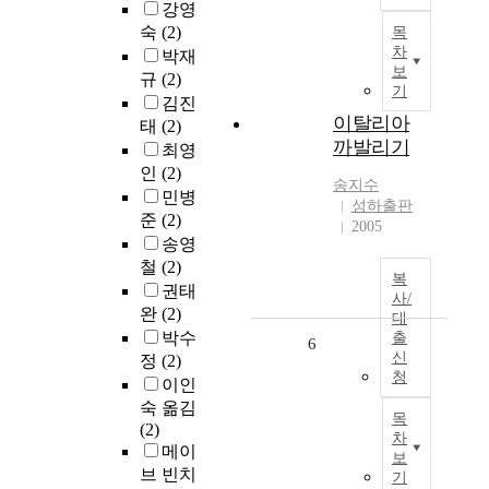
강영
숙
(2)
목
차
박재
보
규
(2)
기
김진
이탈리아
태
(2)
까발리기
최영
인
(2)
송지수
민병
성하출판
준
(2)
2005
송영
철
(2)
복
권태
사/
완
(2)
대
박수
출
6
신
정
(2)
청
이인
숙 옮김
목
(2)
차
메이
보
브 빈치
기