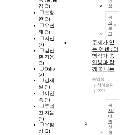
신
김
(3)
청
조창
목
완
(3)
차
유연
보
태
(3)
기
지선
주제가 있
(3)
는 여행 : 여
김산
행작가 송
환 지음
일봉과 함
(3)
께 떠나는
Osho
(2)
송일봉
김재
성하출판
일
(2)
1997
이인
숙
(2)
복
류석
사/
찬 지음
대
(2)
출
5
유철
신
상
(2)
청