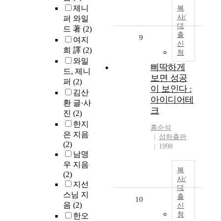
제니
복
사/
퍼 와일
대
드 著
(2)
출
9
여지
신
희 譯
(2)
청
와일
삐딱하게
드, 제니
보면 성공
퍼
(2)
이 보인다 :
김산
아이디어테
환 글·사
크
진
(2)
한지
홍순석
은 지음
성하출판
(2)
1998
남명
우 지음
복
(2)
사/
지선
대
스님 지
출
10
음
(2)
신
청
한오