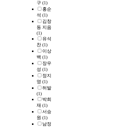
구
(1)
홍순
석
(1)
김창
동 지음
(1)
유석
찬
(1)
이상
백
(1)
장우
성
(1)
정지
영
(1)
허발
(1)
박희
재
(1)
서승
원
(1)
남정