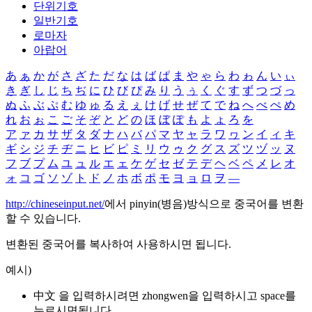
단위기호
일반기호
로마자
아랍어
あ
ぁ
か
が
さ
ざ
た
だ
な
は
ば
ぱ
ま
や
ゃ
ら
わ
ゎ
ん
い
ぃ
き
ぎ
し
じ
ち
ぢ
に
ひ
び
ぴ
み
り
う
ぅ
く
ぐ
す
ず
つ
づ
っ
ぬ
ふ
ぶ
ぷ
む
ゆ
ゅ
る
え
ぇ
け
げ
せ
ぜ
て
で
ね
へ
べ
ぺ
め
れ
お
ぉ
こ
ご
そ
ぞ
と
ど
の
ほ
ぼ
ぽ
も
よ
ょ
ろ
を
ア
ァ
カ
サ
ザ
タ
ダ
ナ
ハ
バ
パ
マ
ヤ
ャ
ラ
ワ
ヮ
ン
イ
ィ
キ
ギ
シ
ジ
チ
ヂ
ニ
ヒ
ビ
ピ
ミ
リ
ウ
ゥ
ク
グ
ス
ズ
ツ
ヅ
ッ
ヌ
フ
ブ
プ
ム
ユ
ュ
ル
エ
ェ
ケ
ゲ
セ
ゼ
テ
デ
ヘ
ベ
ペ
メ
レ
オ
ォ
コ
ゴ
ソ
ゾ
ト
ド
ノ
ホ
ボ
ポ
モ
ヨ
ョ
ロ
ヲ
―
http://chineseinput.net/
에서 pinyin(병음)방식으로 중국어를 변환
할 수 있습니다.
변환된 중국어를 복사하여 사용하시면 됩니다.
예시)
中文 을 입력하시려면
zhongwen
을 입력하시고 space를
누르시면됩니다.