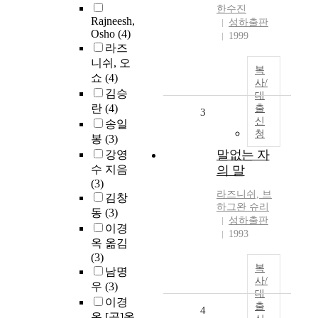
한수진
Rajneesh,
성하출판
Osho
(4)
1999
라즈
니쉬, 오
복
쇼
(4)
사/
김승
대
란
(4)
출
3
신
송일
청
봉
(3)
말없는 자
강영
수 지음
의 말
(3)
라즈니쉬, 브
김창
하그완 슈리
동
(3)
성하출판
이경
1993
옥 옮김
(3)
복
남명
사/
우
(3)
대
이경
출
4
옥 [공]옮