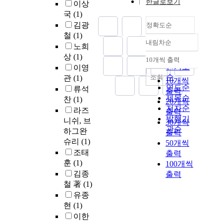
한글로보기
이상
국
(1)
김광
정확도순
철
(1)
내림차순
정확도
노희
순
상
(1)
10개씩 출력
내림차순
인기도
이영
순
조회
관
(1)
10개씩
연도순
류석
출력
제목순
찬
(1)
20개씩
저자순
라즈
출력
발행기
니쉬, 브
30개씩
관순
하그완
출력
슈리
(1)
50개씩
조태
출력
훈
(1)
100개씩
김종
출력
철 著
(1)
유종
현
(1)
이한