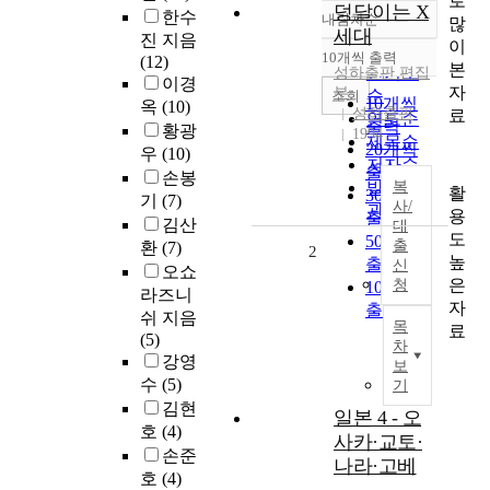
로
덩달이는 X
한수
내림차순
많
정확도
세대
진 지음
이
순
10개씩 출력
(12)
내림차순
본
인기도
성하출판 편집
이경
자
부
순
조회
10개씩
옥
(10)
성하출판
료
연도순
출력
황광
1994
제목순
20개씩
우
(10)
저자순
출력
손봉
발행기
복
활
30개씩
기
(7)
사/
관순
용
출력
김산
대
도
50개씩
출
환
(7)
2
높
출력
신
오쇼
은
청
100개씩
라즈니
자
출력
쉬 지음
목
료
(5)
차
강영
보
수
(5)
기
김현
일본 4 - 오
호
(4)
사카·교토·
손준
나라·고베
호
(4)