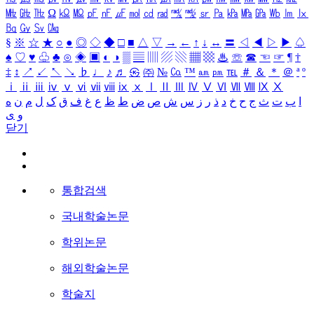
㎒
㎓
㎔
Ω
㏀
㏁
㎊
㎋
㎌
㏖
㏅
㎭
㎮
㎯
㏛
㎩
㎪
㎫
㎬
㏝
㏐
㏓
㏃
㏉
㏜
㏆
§
※
☆
★
○
●
◎
◇
◆
□
■
△
▽
→
←
↑
↓
↔
〓
◁
◀
▷
▶
♤
♠
♡
♥
♧
♣
⊙
◈
▣
◐
◑
▒
▤
▥
▨
▧
▦
▩
♨
☏
☎
☜
☞
¶
†
‡
↕
↗
↙
↖
↘
♭
♩
♪
♬
㉿
㈜
№
㏇
™
㏂
㏘
℡
＃
＆
＊
＠
ª
º
ⅰ
ⅱ
ⅲ
ⅳ
ⅴ
ⅵ
ⅶ
ⅷ
ⅸ
ⅹ
Ⅰ
Ⅱ
Ⅲ
Ⅳ
Ⅴ
Ⅵ
Ⅶ
Ⅷ
Ⅸ
Ⅹ
ا
ب
ت
ث
ج
ح
خ
د
ذ
ر
ز
س
ش
ص
ض
ط
ظ
ع
غ
ف
ق
ک
ل
م
ن
ه
و
ی
닫기
통합검색
국내학술논문
학위논문
해외학술논문
학술지