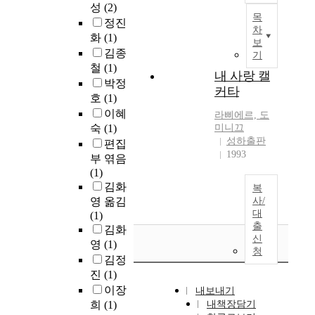
성
(2)
목
정진
차
화
(1)
보
김종
기
철
(1)
내 사랑 캘
박정
커타
호
(1)
이혜
라삐에르, 도
숙
(1)
미니끄
성하출판
편집
1993
부 엮음
(1)
김화
복
영 옮김
사/
대
(1)
출
김화
신
영
(1)
청
김정
진
(1)
이장
내보내기
희
(1)
내책장담기