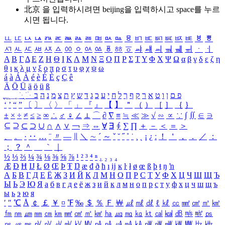
北京 을 입력하시려면
beijing
을 입력하시고 space를 누르
시면 됩니다.
ㅥ
ㅦ
ㅧ
ㅨ
ㅩ
ㅪ
ㅫ
ㅬ
ㅭ
ㅮ
ㅯ
ㅰ
ㅱ
ㅲ
ㅳ
ㅴ
ㅵ
ㅶ
ㅷ
ㅸ
ㅹ
ㅺ
ㅻ
ㅼ
ㅽ
ㅾ
ㅿ
ㆀ
ㆁ
ㆂ
ㆃ
ㆄ
ㆅ
ㆆ
ㆇ
ㆈ
ㆉ
ㆊ
ㆋ
ㆌ
ㆍ
ㆎ
Α
Β
Γ
Δ
Ε
Ζ
Η
Θ
Ι
Κ
Λ
Μ
Ν
Ξ
Ο
Π
Ρ
Σ
Τ
Υ
Φ
Χ
Ψ
Ω
α
β
γ
δ
ε
ζ
η
θ
ι
κ
λ
μ
ν
ξ
ο
π
ρ
σ
τ
υ
φ
χ
ψ
ω
á
à
Á
À
é
è
É
È
ç
Ç
ê
Ä
Ö
Ü
ä
ö
ü
ß
ְ
ֳ
ֲ
ֱ
ָ
ַ
ֵ
ֶ
ִ
ֹ
ּ
ֻ
ׂ
ׁ
ּ
ב
ה
נ
מ
צ
ת
ץ
ש
ד
ג
כ
ע
י
ח
ל
ך
ף
ק
ר
א
ט
ו
ן
ם
פ
‘
’
“
”
〔
〕
〈
〉
「
」
『
』
【
】
＂
（
）
［
］
｛
｝
±
×
÷
≠
≤
≥
∞
∴
♂
♀
∠
⊥
⌒
∂
∇
≡
≒
≪
≫
√
∽
∝
∵
∫
∬
∈
∋
⊆
⊇
⊂
⊃
∪
∩
∧
∨
￢
⇒
⇔
∀
∃
∮
∑
∏
＋
－
＜
＝
＞
、
。
·
‥
…
¨
〃
―
∥
＼
∼
´
～
ˇ
˘
˝
˚
˙
¸
˛
¡
¿
ː
！
＇
，
．
／
：
；
？
＾
＿
｀
｜
½
⅓
⅔
¼
¾
⅛
⅜
⅝
⅞
¹
²
³
⁴
ⁿ
₁
₂
₃
₄
Æ
Ð
Ħ
Ĳ
Ł
Ø
Œ
Þ
Ŧ
Ŋ
æ
đ
ð
ħ
ı
ĳ
ĸ
ŀ
ł
ø
œ
ß
þ
ŧ
ŋ
ŉ
А
Б
В
Г
Д
Е
Ё
Ж
З
И
Й
К
Л
М
Н
О
П
Р
С
Т
У
Ф
Х
Ц
Ч
Ш
Щ
Ъ
Ы
Ь
Э
Ю
Я
а
б
в
г
д
е
ё
ж
з
и
й
к
л
м
н
о
п
р
с
т
у
ф
х
ц
ч
ш
щ
ъ
ы
ь
э
ю
я
′
″
℃
Å
￠
￡
￥
¤
℉
‰
＄
％
Ｆ
￦
㎕
㎖
㎗
ℓ
㎘
㏄
㎣
㎤
㎥
㎦
㎙
㎚
㎛
㎜
㎝
㎞
㎟
㎠
㎡
㎢
㏊
㎍
㎎
㎏
㏏
㎈
㎉
㏈
㎧
㎨
㎰
㎱
㎲
㎳
㎴
㎵
㎶
㎷
㎸
㎹
㎀
㎁
㎂
㎃
㎄
㎺
㎻
㎽
㎾
㎿
㎐
㎑