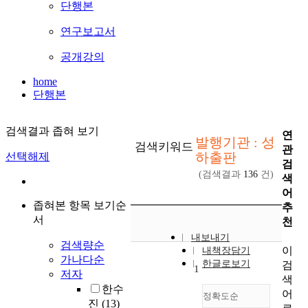
단행본
연구보고서
공개강의
home
단행본
검색결과 좁혀 보기
연
발행기관 : 성
검색키워드
관
하출판
선택해제
검
(검색결과
136
건)
색
어
좁혀본 항목 보기순
추
서
천
내보내기
검색량순
이
내책장담기
가나다순
한글로보기
검
1
저자
색
한수
어
정확도순
진
(13)