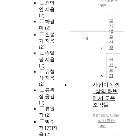
성하출판사
최영
1995
인 지음
(2)
복
하경
사/
미
(2)
대
손봉
출
8
기 지음
신
(2)
청
송일
봉 지음
목
차
(2)
보
유철
기
상 지음
(2)
사십이장경
류원
: 삶의 해변
장 옮김
에서 모은
(2)
조약돌
류원
장
(2)
Rajneesh, Osho
성하출판
박수
1995
정 [공]지
음
(2)