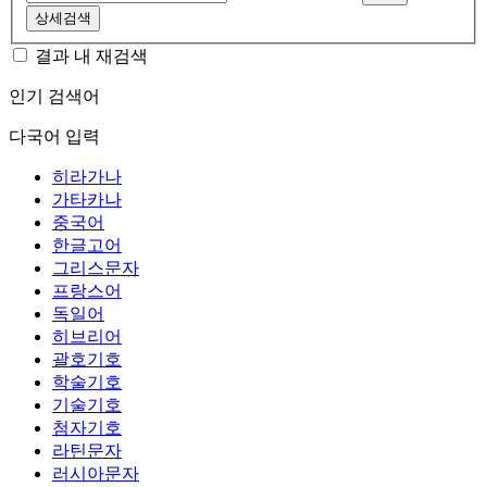
상세검색
결과 내 재검색
인기 검색어
다국어 입력
히라가나
가타카나
중국어
한글고어
그리스문자
프랑스어
독일어
히브리어
괄호기호
학술기호
기술기호
첨자기호
라틴문자
러시아문자