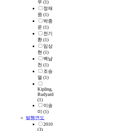
우
(1)
정재
원
(1)
박종
운
(1)
전기
환
(1)
임상
현
(1)
백남
천
(1)
조승
열
(1)
Kipling,
Rudyard
(1)
이송
미
(1)
발행연도
2010
(3)