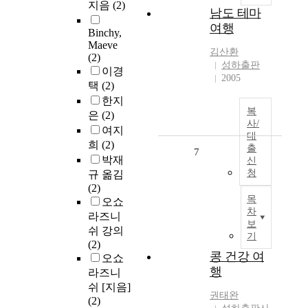
지음
(2)
남도 테마
여행
Binchy,
Maeve
김산환
(2)
성하출판
이경
2005
택
(2)
한지
복
은
(2)
사/
여지
대
희
(2)
출
7
박재
신
청
규 옮김
(2)
목
오쇼
차
라즈니
보
쉬 강의
기
(2)
콩 건강 여
오쇼
행
라즈니
쉬 [지음]
권태완
(2)