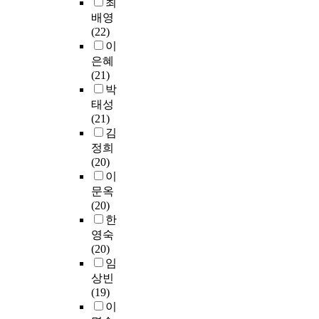
원
w
생
최
음
영
양
내
기
장
조
장
e
전
악
배영
역
음
용
위
에
절
학
e
체
학
(22)
으
악
학
해
대
을
금
n
의
과
이
로
은
과
첫
한
위
’
m
진
버
은혜
분
음
목
째
관
해
,
u
로
클
(21)
류
악
은
,
심
체
‘
s
결
리
박
하
분
1
본
이
중
본
i
정
음
태성
였
석
개
연
점
조
교
c
수
대
(21)
다
및
밖
구
점
절
출
a
준
,
김
.
형
에
의
높
건
신
n
은
N
정희
식
개
측
아
강
장
d
3
Y
(20)
각
론
설
정
지
기
학
m
.
U
이
영
이
되
변
면
능
금
u
9
,
문옥
역
1
지
인
서
식
’
s
8
T
(20)
은
2
않
인
미
품
등
i
로
h
한
음
.
았
미
용
에
공
c
나
e
영숙
악
1
고
용
업
관
통
e
타
U
(20)
교
%
,
건
계
심
적
d
났
n
임
육
로
C
강
에
이
인
u
다
i
론
상빈
가
,
관
서
높
장
c
.
v
,
(19)
장
D
리
도
아
학
a
e
교
이
많
,
행
특
지
제
t
둘
r