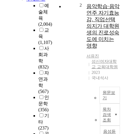
재
2
예
음악학습·음악
교
술체
연주 자기효능
육
육
감, 직업선택
대
(2,004)
의지가 대학원
학
교
생의 진로성숙
원
육
도에 미치는
음
(1,107)
영향
악
사
교
회과
서유진
육
학
성신여자대학
전
(832)
교 교육대학원
공
자
2023
의
국내석사
연과
운
학
영
(567)
원문보
실
인
기
태
문학
를
T
(356)
목차
파
h
검색
기
악
i
조회
타
하
s
(237)
고
r
음성듣
공