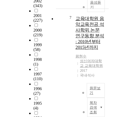
2002
교
선
이
음성듣
위
i
개
(343)
육
방
투
기
해
o
의
대
안
자
서
n
학
2001
학
을
하
7
교육대학원 음
울
t
교
(227)
원
제
는
악교육전공 석
소
o
를
의
시
세
사학위 논문
재
p
재
2000
음
해
대
(219)
1
u
학
연구동향 분석
악
봄
로
1
r
중
: 2010년부터
교
으
서
1999
개
s
이
2015년까지
육
로
뷰
(58)
교
u
거
전
써
티
육
e
나
왕현수
공
,
산
1998
대
a
졸
성신여자대학
교
(1)
교
업
교 교육대학원
학
c
업
육
육
의
2017
원
a
한
1997
과
대
성
국내석사
음
r
음
(110)
정
학
장
악
e
악
과
원
을
교
e
교
원문보
1996
중
의
주
육
r
육
기
(27)
등
특
도
전
a
대
본
음
수
적
공
s
학
목차
1995
연
악
한
으
검색
(4)
에
a
원
구
교
기
로
조회
연
m
생
는
사
능
이