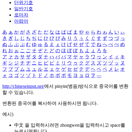
단위기호
일반기호
로마자
아랍어
あ
ぁ
か
が
さ
ざ
た
だ
な
は
ば
ぱ
ま
や
ゃ
ら
わ
ゎ
ん
い
ぃ
き
ぎ
し
じ
ち
ぢ
に
ひ
び
ぴ
み
り
う
ぅ
く
ぐ
す
ず
つ
づ
っ
ぬ
ふ
ぶ
ぷ
む
ゆ
ゅ
る
え
ぇ
け
げ
せ
ぜ
て
で
ね
へ
べ
ぺ
め
れ
お
ぉ
こ
ご
そ
ぞ
と
ど
の
ほ
ぼ
ぽ
も
よ
ょ
ろ
を
ア
ァ
カ
サ
ザ
タ
ダ
ナ
ハ
バ
パ
マ
ヤ
ャ
ラ
ワ
ヮ
ン
イ
ィ
キ
ギ
シ
ジ
チ
ヂ
ニ
ヒ
ビ
ピ
ミ
リ
ウ
ゥ
ク
グ
ス
ズ
ツ
ヅ
ッ
ヌ
フ
ブ
プ
ム
ユ
ュ
ル
エ
ェ
ケ
ゲ
セ
ゼ
テ
デ
ヘ
ベ
ペ
メ
レ
オ
ォ
コ
ゴ
ソ
ゾ
ト
ド
ノ
ホ
ボ
ポ
モ
ヨ
ョ
ロ
ヲ
―
http://chineseinput.net/
에서 pinyin(병음)방식으로 중국어를 변환
할 수 있습니다.
변환된 중국어를 복사하여 사용하시면 됩니다.
예시)
中文 을 입력하시려면
zhongwen
을 입력하시고 space를
누르시면됩니다.