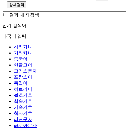
상세검색
결과 내 재검색
인기 검색어
다국어 입력
히라가나
가타카나
중국어
한글고어
그리스문자
프랑스어
독일어
히브리어
괄호기호
학술기호
기술기호
첨자기호
라틴문자
러시아문자