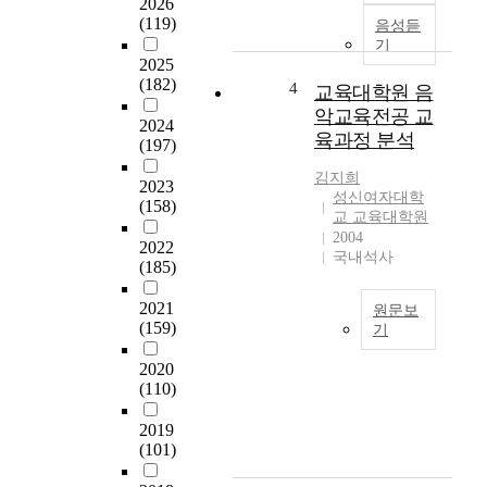
2026
도
i
음
(119)
음성듣
차
c
악
기
이
a
교
2025
(182)
를
c
육
4
교육대학원 음
분
y
대
악교육전공 교
2024
석
f
학
육과정 분석
(197)
함
o
원
으
r
생
김지희
2023
로
m
들
성신여자대학
(158)
써
u
의
교 교육대학원
교
s
진
2004
2022
국내석사
육
i
로
(185)
대
c
결
학
a
정
2021
원문보
원
l
수
(159)
기
음
l
준
본
악
e
과
2020
연
(110)
교
a
교
구
육
r
직
의
2019
전
n
선
목
(101)
공
i
택
적
의
n
동