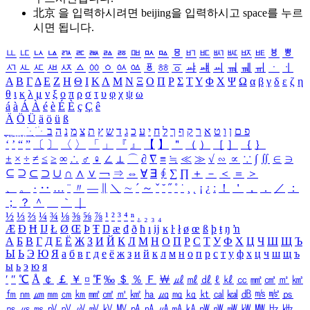
北京 을 입력하시려면
beijing
을 입력하시고 space를 누르
시면 됩니다.
ㅥ
ㅦ
ㅧ
ㅨ
ㅩ
ㅪ
ㅫ
ㅬ
ㅭ
ㅮ
ㅯ
ㅰ
ㅱ
ㅲ
ㅳ
ㅴ
ㅵ
ㅶ
ㅷ
ㅸ
ㅹ
ㅺ
ㅻ
ㅼ
ㅽ
ㅾ
ㅿ
ㆀ
ㆁ
ㆂ
ㆃ
ㆄ
ㆅ
ㆆ
ㆇ
ㆈ
ㆉ
ㆊ
ㆋ
ㆌ
ㆍ
ㆎ
Α
Β
Γ
Δ
Ε
Ζ
Η
Θ
Ι
Κ
Λ
Μ
Ν
Ξ
Ο
Π
Ρ
Σ
Τ
Υ
Φ
Χ
Ψ
Ω
α
β
γ
δ
ε
ζ
η
θ
ι
κ
λ
μ
ν
ξ
ο
π
ρ
σ
τ
υ
φ
χ
ψ
ω
á
à
Á
À
é
è
É
È
ç
Ç
ê
Ä
Ö
Ü
ä
ö
ü
ß
ְ
ֳ
ֲ
ֱ
ָ
ַ
ֵ
ֶ
ִ
ֹ
ּ
ֻ
ׂ
ׁ
ּ
ב
ה
נ
מ
צ
ת
ץ
ש
ד
ג
כ
ע
י
ח
ל
ך
ף
ק
ר
א
ט
ו
ן
ם
פ
‘
’
“
”
〔
〕
〈
〉
「
」
『
』
【
】
＂
（
）
［
］
｛
｝
±
×
÷
≠
≤
≥
∞
∴
♂
♀
∠
⊥
⌒
∂
∇
≡
≒
≪
≫
√
∽
∝
∵
∫
∬
∈
∋
⊆
⊇
⊂
⊃
∪
∩
∧
∨
￢
⇒
⇔
∀
∃
∮
∑
∏
＋
－
＜
＝
＞
、
。
·
‥
…
¨
〃
―
∥
＼
∼
´
～
ˇ
˘
˝
˚
˙
¸
˛
¡
¿
ː
！
＇
，
．
／
：
；
？
＾
＿
｀
｜
½
⅓
⅔
¼
¾
⅛
⅜
⅝
⅞
¹
²
³
⁴
ⁿ
₁
₂
₃
₄
Æ
Ð
Ħ
Ĳ
Ł
Ø
Œ
Þ
Ŧ
Ŋ
æ
đ
ð
ħ
ı
ĳ
ĸ
ŀ
ł
ø
œ
ß
þ
ŧ
ŋ
ŉ
А
Б
В
Г
Д
Е
Ё
Ж
З
И
Й
К
Л
М
Н
О
П
Р
С
Т
У
Ф
Х
Ц
Ч
Ш
Щ
Ъ
Ы
Ь
Э
Ю
Я
а
б
в
г
д
е
ё
ж
з
и
й
к
л
м
н
о
п
р
с
т
у
ф
х
ц
ч
ш
щ
ъ
ы
ь
э
ю
я
′
″
℃
Å
￠
￡
￥
¤
℉
‰
＄
％
Ｆ
￦
㎕
㎖
㎗
ℓ
㎘
㏄
㎣
㎤
㎥
㎦
㎙
㎚
㎛
㎜
㎝
㎞
㎟
㎠
㎡
㎢
㏊
㎍
㎎
㎏
㏏
㎈
㎉
㏈
㎧
㎨
㎰
㎱
㎲
㎳
㎴
㎵
㎶
㎷
㎸
㎹
㎀
㎁
㎂
㎃
㎄
㎺
㎻
㎽
㎾
㎿
㎐
㎑