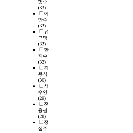
형주
전
7
비
구
특
품
며
o
졸
학
(33)
공
%
율
조
수
에
나
n
업
교
이
논
,
이
적
분
많
머
.
생
,
문
만수
교
적
관
장
은
지
A
의
부
3
(33)
과
절
계
은
관
1
l
경
산
,
유
내
해
를
무
심
0
s
우
예
1
근택
용
야
구
한
을
개
o
4
술
6
(33)
학
하
조
한
갖
의
,
.
대
0
한
서
는
방
가
게
교
t
1
학
편
양
지수
것
정
능
되
육
h
7
교
을
음
(32)
이
식
성
었
대
e
로
,
수
악
김
다
모
의
다
학
d
졸
계
집
은
용식
.
델
세
.
원
i
업
명
하
3
(30)
그
분
계
식
은
f
생
대
였
6
서
러
석
를
생
야
f
의
학
다
.
나
을
수연
관
활
간
e
진
교
.
3
F
통
(29)
객
변
제
r
로
를
수
%
,
하
전
에
화
만
e
결
선
집
,
G
여
용필
게
에
운
n
정
정
된
교
학
심
(28)
제
서
영
c
수
하
논
과
교
층
정
시
오
하
e
준
여
문
내
는
적
함
는
정주
고
s
이
커
은
용