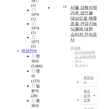
결
균
1977
고
일
r
,
의
구
년
(1)
론
형
있
10
서울 강북지역
로
e
전
재
동
도
은
상
는
배
e
공
거주 성인을
즈
향
1976
의
다
태
2
포
f
만
작
대상으로 체중
(1)
을
임
음
에
1
한
a
족
곡
조절 건강기능
분
용
과
서
세
결
c
도
학
1974
식품에 대한
석
시
같
노
기
과
t
,
부
(1)
하
소비자 인식조
험
다
출
영
총
o
자
커
여
6
사
.
된
상
9
r
유
1973
리
차
6
첫
인
산
(1)
1
s
기
큘
후
공경혜
문
째
생
업
작성언어
개
i
술
럼
성신여자대학
음
항
,
의
은
의
n
로
한
을
교 교육대학원
악
과
각
전
다
응
f
총
국어
조
2014
교
서
대
환
양
답
l
6
(5,060)
국내석사
사
육
울
학
의
한
을
u
0
영
하
연
시
원
시
산
확
e
문
였
어
구
소
원문보
간
기
업
보
n
항
으
(125)
를
기
재
과
에
과
하
c
으
며
일
위
교
목
접
각
최
였
e
로
재
본어
목차
한
육
수
해
국
근
다
o
구
학
(20)
검색
기
대
,
있
가
고
.
n
성
생
조회
중
초
학
교
는
들
도
연
c
하
과
국어
자
원
과
세
의
의