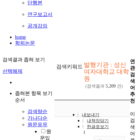
단행본
연구보고서
공개강의
home
학위논문
검색결과 좁혀 보기
연
발행기관 : 성신
검색키워드
관
여자대학교 대학
선택해제
검
원
색
(검색결과
5,209
건)
어
좁혀본 항목 보기
추
순서
천
검색량순
이
내보내기
가나다순
검
내책장담기
원문유무
색
한글로보기
원
1
어
문있