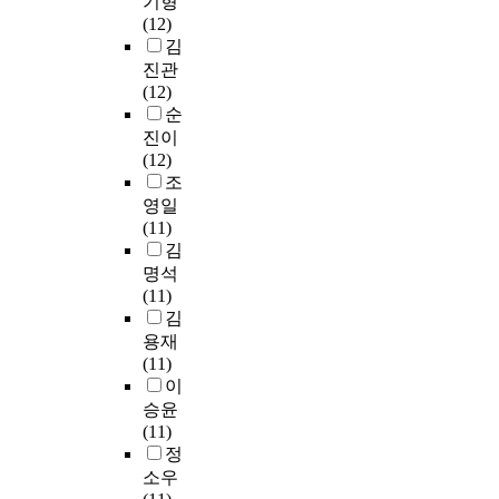
기형
지
체
교
및
학
u
재
식
육
출
(12)
못
매
육
신
위
s
적
조
,
제
김
한
력
에
뢰
취
i
동
사
음
되
것
지
진관
대
도
득
c
기
를
악
었
은
각
(12)
한
를
과
e
가
실
교
고
교
,
순
인
알
같
d
4
시
육
한
육
자
진이
식
아
은
u
.
하
평
국
대
아
(12)
과
보
시
c
1
였
가
음
학
존
조
만
고
험
a
2
다
,
악
원
중
족
자
영일
을
t
,
.
음
사
교
감
도
하
(11)
운
i
이
이
악
와
육
,
를
는
김
영
o
타
연
교
장
과
대
실
것
명석
하
n
적
구
사
구
정
인
증
이
(11)
고
(
동
에
,
반
의
관
연
다
김
있
n
기
서
국
주
편
계
구
.
용재
다
=
4
실
가
법
성
성
하
이
(11)
.
7
.
용
정
이
에
향
여
에
이
6
0
음
책
6
있
평
중
서
승윤
둘
)
1
악
,
.
어
균
국
울
(11)
째
s
,
학
기
1
뚜
의
과
강
정
,
t
외
과
타
%
렷
차
한
북
소우
교
u
재
커
로
로
한
이
국
지