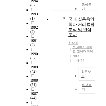
1994
구
u
1
최
임
과
끌
음성듣
(8)
협
s
0
근
용
음
어
기
조
i
5
6
시
악
가
1993
를
c
명
년
험
(1)
8
교
면
국내 실용음악
요
i
을
(
문
육
서
학과 커리큘럼
청
a
대
2
1992
항
전
도
분석 및 인식
하
n
상
(2)
0
을
공
반
조사
였
o
으
1
분
의
면
으
r
로
1991
0
석
교
에
한승희
며
m
설
(2)
년
하
육
노
성신여자대학
,
u
문
~
여
목
화
교 교육대학원
이
s
조
1990
2
이
2013
적
,
(3)
중
i
사
0
국내석사
둘
에
은
9
c
를
1
사
부
퇴
1989
개
t
실
5
이
합
,
(42)
원문보
교
e
시
년
의
하
퇴
기
육
a
하
)
연
는
직
1988
대
c
였
이
간
계
(71)
교
,
음성듣
학
h
다
연
전
성
육
가
기
원
e
.
구
국
1987
을
과
족
으
r
설
의
(44)
교
살
정
구
로
a
문
목
육
펴
이
성
부
n
지
적