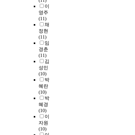
(11)
육
d
적
리
구
가
기
를
의
역
이
대
e
동
큘
성
장
준
규
특
에
영주
학
n
기
럼
되
적
없
명
수
거
(11)
원
t
3
을
어
게
이
,
분
주
채
만
s
.
비
있
출
교
셋
장
하
족
c
6
정현
교
으
제
과
째
교
는
도
o
3
(11)
·
며
되
목
,
육
성
조
m
으
임
분
,
어
을
중
실
인
사
p
로
경춘
석
영
과
설
년
태
2
에
l
외
(11)
하
역
목
치
남
,
0
서
e
재
김
기
내
별
하
성
교
0
는
t
적
위
성민
에
로
고
의
육
여
‘
e
동
해
(10)
서
차
있
미
과
명
교
d
기
국
박
세
이
기
용
정
을
직
a
가
내
혜란
부
를
때
건
등
대
및
o
가
4
(10)
항
보
문
강
을
상
전
n
장
년
박
목
였
이
관
고
으
공
l
낮
제
혜경
으
다
다
리
찰
로
의
i
았
대
(10)
로
.
.
행
하
일
교
n
다
학
이
나
둘
동
고
반
육
e
.
3
자원
누
둘
째
,
비
건
과
s
졸
곳
(10)
어
째
,
신
교
강
정
u
업
,
이