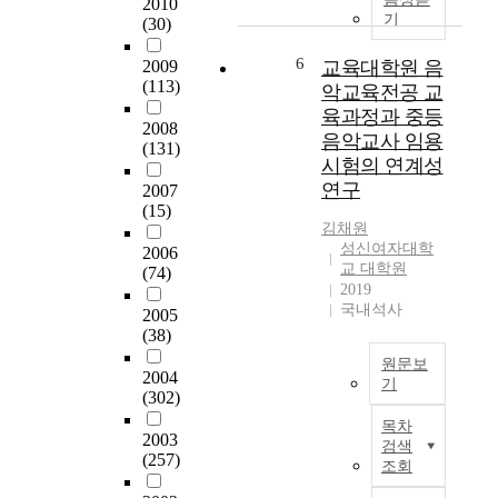
개
c
으
2010
강
남
기
(30)
선
a
로
의
성
을
l
한
계
이
6
2009
교육대학원 음
위
p
다
획
아
(113)
악교육전공 교
한
e
.
서
름
기
r
육과정과 중등
를
다
2008
초
f
연
음악교사 임용
(131)
비
움
자
o
구
시험의 연계성
교
과
료
r
를
연구
2007
·
미
를
m
위
(15)
분
용
제
i
해
김채원
석
을
공
n
서
성신여자대학
2006
하
위
하
g
울
교 대학원
(74)
고
해
2019
는
,
시
이
시
국내석사
데
a
소
2005
에
간
(38)
목
n
재
대
과
적
d
교
원문보
한
비
2004
이
i
육
기
문
용
(302)
있
n
대
이
제
을
다
t
학
목차
연
점
아
2003
.
e
원
검색
구
(257)
과
낌
조회
이
n
1
는
개
없
를
t
0