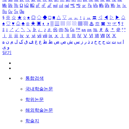
㎒
㎓
㎔
Ω
㏀
㏁
㎊
㎋
㎌
㏖
㏅
㎭
㎮
㎯
㏛
㎩
㎪
㎫
㎬
㏝
㏐
㏓
㏃
㏉
㏜
㏆
§
※
☆
★
○
●
◎
◇
◆
□
■
△
▽
→
←
↑
↓
↔
〓
◁
◀
▷
▶
♤
♠
♡
♥
♧
♣
⊙
◈
▣
◐
◑
▒
▤
▥
▨
▧
▦
▩
♨
☏
☎
☜
☞
¶
†
‡
↕
↗
↙
↖
↘
♭
♩
♪
♬
㉿
㈜
№
㏇
™
㏂
㏘
℡
＃
＆
＊
＠
ª
º
ⅰ
ⅱ
ⅲ
ⅳ
ⅴ
ⅵ
ⅶ
ⅷ
ⅸ
ⅹ
Ⅰ
Ⅱ
Ⅲ
Ⅳ
Ⅴ
Ⅵ
Ⅶ
Ⅷ
Ⅸ
Ⅹ
ا
ب
ت
ث
ج
ح
خ
د
ذ
ر
ز
س
ش
ص
ض
ط
ظ
ع
غ
ف
ق
ک
ل
م
ن
ه
و
ی
닫기
통합검색
국내학술논문
학위논문
해외학술논문
학술지