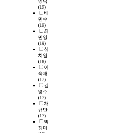
육
명숙
이
J
동
수
면
도
i
째
s
과
(19)
출
,
,
분
서
를
o
,
i
정
배
제
K
신
장
건
확
n
음
t
및
되
민수
,
체
에
강
인
m
악
y
교
었
(19)
O
매
대
기
할
a
교
o
과
고
최
학
력
한
능
수
j
육
f
서
,
민영
교
지
관
식
있
o
대
t
·
출
(19)
는
각
심
품
었
r
학
h
지
제
심
교
,
과
에
으
s
원
e
도
되
과
자
치열
산
대
며
t
생
A
서
지
내
아
(18)
업
한
졸
u
들
r
,
않
용
존
이
이
올
업
d
의
t
특
은
학
중
숙재
확
바
요
e
교
s
수
대
과
감
(17)
대
른
건
n
직
의
음
위
목
,
김
되
인
에
t
선
재
악
법
이
대
어
식
영주
서
s
택
즈
교
과
교
인
지
이
(17)
는
w
동
작
육
작
과
관
며
필
채
모
e
기
곡
,
곡
교
계
주
요
규만
든
r
는
커
음
을
육
성
목
하
(17)
교
e
재
리
악
제
학
향
받
게
박
육
i
학
큘
교
외
과
질
고
되
정미
대
n
생
럼
육
하
목
문
있
었