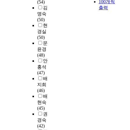
학
석
100개씩
이
이
(54)
의
진
를
d
다
이
원
하
를
그
김
출력
발
입
통
e
.
를
및
고
보
들
명숙
전
되
해
g
분
위
음
그
이
의
(50)
으
면
분
r
석
하
악
결
고
신
현
로
서
석
e
결
여
교
과
있
체
첨
건
경실
한
e
과
1
육
를
었
매
단
강
(50)
운
s
는
9
전
토
다
력
영
에
문
영
t
다
9
공
대
.
지
상
대
윤경
실
u
음
0
의
로
과
각
기
한
(48)
태
d
과
년
설
연
목
과
술
욕
안
에
e
같
대
치
계
수
자
을
구
홍석
서
n
다
에
여
성
가
아
통
가
(47)
는
t
.
개
부
에
많
존
해
높
배
국
s
설
를
대
을
중
사
아
지희
민
w
첫
된
조
해
수
감
실
지
(46)
대
h
째
4
사
살
록
및
과
고
배
학
o
,
년
하
펴
좋
대
허
있
현숙
교
m
음
제
고
보
은
인
구
으
(45)
교
a
악
청
,
았
것
관
의
며
권
육
j
교
운
국
으
이
계
경
,
경숙
대
o
육
대
회
며
아
성
계
식
(42)
학
r
대
학
도
그
니
향
가
생