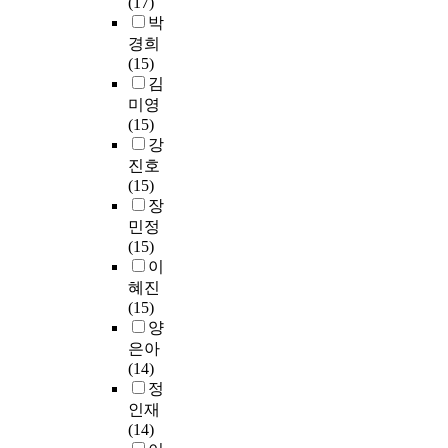
(17)
학
v
과
을
공
고
보
지
는
다
박
원
e
졸
알
학
피
다
의
추
.
경희
이
s
업
아
,
아
3
타
세
본
(15)
논
t
생
보
교
노
0
당
이
연
김
문
i
모
았
수
반
%
도
다
구
미영
제
g
두
고
·
주
이
와
.
목
(15)
출
a
내
,
학
법
상
신
적
강
또
t
재
서
습
이
많
뢰
이
은
진호
는
e
적
울
방
3
게
도
에
건
(15)
비
d
동
경
법
%
나
를
본
강
장
논
b
기
기
,
로
타
검
연
기
문
y
가
민정
지
통
가
나
증
구
능
형
t
가
(15)
역
합
장
문
하
는
식
졸
-
장
이
의
학
적
제
고
특
품
업
t
높
혜진
실
습
게
가
,
수
에
제
e
았
(15)
용
및
출
있
둘
분
대
도
s
고
양
음
기
제
다
째
장
한
를
t
,
악
은아
타
되
고
,
교
소
병
.
이
학
(14)
지
었
할
중
육
비
행
A
타
과
정
도
으
수
년
을
자
하
t
적
재
인재
,
며
있
남
수
들
고
o
동
학
(14)
가
,
다
성
강
의
있
t
기
생