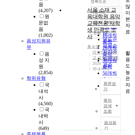
로
정확도순
음
많
서울 소재 교
(4,207)
내림차순
이
정확도
육대학원 음악
원
본
순
문없
교육전공 재학
10개씩 출력
내림차순
자
인기도
음
생 만족도 조
료
순
조회
(1,002)
10개씩
사
연도순
음성지원유
출력
제목순
무
홍숙영
20개씩
저자순
성신여자대학
활
음
출력
교 교육대학원
발행기
용
성 지
30개씩
2026
관순
도
원
출력
국내석사
높
(2,854)
50개씩
학위유형
은
출력
원문보
자
국
100개씩
기
료
내석
출력
본
사
목차
연
(4,560)
검색
구
국
조회
는
내박
서
사
음성듣
울
(649)
기
소
주제분류