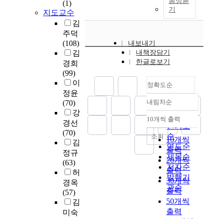
구
a
였
음성듣
졸
(1)
료
1
교
대
문
경
기
결
r
고
업
지도교수
로
1
육
이
화
제
과
e
수
생
김
삼
곳
학
다
가
성
는
e
집
의
주덕
는
의
·
.
융
장
다
r
된
커
(108)
내보내기
데
음
교
합
과
음
m
유
리
김
내책장담기
목
악
과
본
되
함
과
a
효
큘
한글로보기
경희
적
교
내
연
어
께
같
t
한
럼
(99)
이
육
용
구
제
삶
다
u
자
인
이
있
전
학
는
정확도순
작
의
.
r
료
식
다
정윤
공
과
중
되
질
i
를
조
내림차순
.
(70)
교
목
년
정확도
는
이
첫
t
토
사
강
육
의
남
것
향
순
째
y
대
를
10개씩 출력
이
내림차순
경선
과
비
성
뿐
상
인기도
,
o
로
알
를
(70)
정
율
의
만
되
순
조회
교
f
연
아
10개씩
위
김
과
이
미
아
고
연도순
육
m
구
보
출력
하
강
정규
학
용
니
,
제목순
대
a
문
기
20개씩
여
의
(63)
교
건
라
고
저자순
학
s
제
위
출력
전
계
허
별
강
과
령
원
t
를
발행기
한
30개씩
국
획
경옥
로
관
학
화
홈
e
분
관순
것
교
출력
서
(57)
많
리
과
사
페
r
석
이
육
50개씩
를
김
은
행
기
회
이
'
하
다
대
분
출력
차
동
미숙
술
에
지
s
였
.