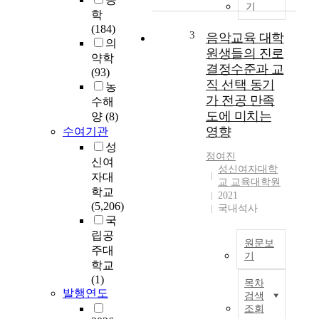
,
e
기
학
재
s
(184)
학
e
3
음악교육 대학
의
생
a
원생들의 진로
약학
들
r
결정수준과 교
(93)
의
c
직 선택 동기
농
교
h
가 전공 만족
수해
육
e
도에 미치는
양
(8)
만
x
영향
수여기관
족
a
도
m
성
정여진
수
i
신여
성신여자대학
준
n
자대
교 교육대학원
과
e
학교
2021
진
s
(5,206)
국내석사
학
s
국
동
e
립공
원문보
기
l
주대
기
에
f
학교
따
-
본
(1)
목차
른
e
연
발행연도
검색
만
f
구
조회
족
f
는