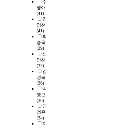
주
원
e
학
교
서
결
라
에
불
활
음
d
원
영애
,
관
과
음
어
분
에
악
i
생
(41)
동
과
는
악
떠
명
의
교
n
들
김
덕
각
다
교
한
한
한
육
m
의
명선
여
대
음
육
영
시
성
전
u
진
(41)
자
학
과
전
향
각
인
공
s
로
최
대
교
같
공
을
적
병
만
i
결
학
승욱
의
다
에
미
이
예
이
c
정
교
(39)
도
.
맞
치
미
방
야
o
수
,
신
서
게
는
지
과
간
r
준
김
인선
관
첫
교
지
의
건
제
m
은
천
(37)
사
째
과
파
표
강
와
u
재
대
김
이
,
교
악
현
증
계
s
학
학
성복
트
교
육
하
이
진
절
i
생
교
(36)
를
과
학
고
가
을
제
c
의
,
박
통
교
과
,
능
위
를
e
경
2
영근
하
육
교
이
하
해
병
d
우
년
(36)
여
학
과
들
다
건
행
u
3
제
권
음
은
내
변
.
강
하
c
.
는
정윤
악
2
용
인
더
기
고
a
8
경
(34)
교
2
학
간
불
능
있
t
5
복
지
육
.
의
의
어
식
으
i
,
대