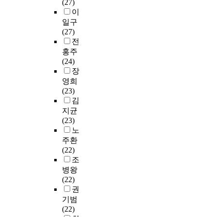
교
으
으
영
(27)
있
i
높
리
문
학
과
로
로
양
이
다
n
았
큘
헌
국
교
알
써
과
일구
.
t
으
럼
연
악
육
아
새
열
(27)
장
h
며
을
구
은
학
보
로
량
전
학
e
재
비
를
4
과
고
운
의
홍주
제
s
학
교
통
1
목
자
볼
불
(24)
도
e
생
분
하
%
이
한
거
균
장
는
t
과
석
여
의
9
다
리
형
영희
‘
h
졸
하
정
비
2
.
를
으
(23)
성
r
업
였
립
율
%
제
로
김
적
e
생
으
한
을
,
이
시
비
지균
우
e
모
며
분
나
9
러
하
만
(23)
수
f
두
,
류
타
7
한
고
인
노
장
a
합
미
기
냈
%
연
있
구
주환
학
c
친
국
준
다
를
구
다
가
(22)
금
t
음
동
에
.
넘
의
.
증
조
’
o
악
부
따
교
는
목
이
가
,
r
교
병왕
지
라
과
반
적
렇
되
‘
s
육
(22)
역
1
내
면
을
게
고
현
b
대
권
의
7
용
에
달
특
,
직
e
학
기범
실
개
학
교
성
수
체
교
t
원
(22)
용
의
서
과
하
분
중