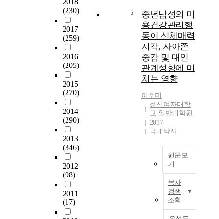
은
2018
교
g
기
(230)
교
5
중년남성의 미
육
,
가
육
용건강관리행
적
s
전
2017
대
기
e
공
동이 신체매력
(259)
학
능
l
만
지각, 자아존
원
을
f
족
2016
중감 및 대인
음
점
-
도
(205)
관계성향에 미
악
검
e
에
치는 영향
교
하
f
미
2015
육
(270)
고
f
치
이주미
전
,
i
는
성신여자대학
공
2014
향
c
영
교 일반대학원
의
(290)
후
a
향
2017
교
국내박사
교
c
을
육
2013
육
y
분
(346)
과
과
f
석
원문보
정
정
o
하
기
2012
,
및
r
는
(98)
개
최
운
m
것
목차
설
근
영
u
을
검색
2011
과
의
체
s
목
조회
(17)
목
중
제
i
적
,
년
음성듣