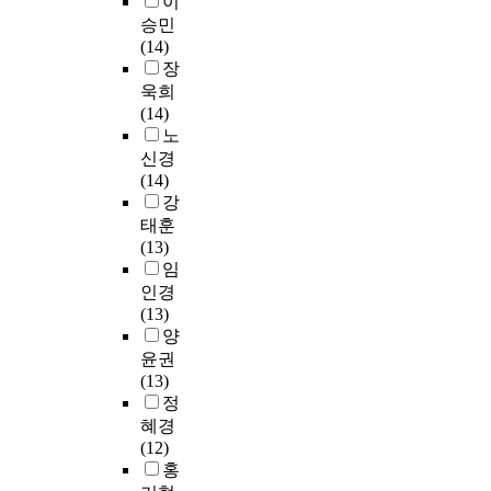
이
창
교
.
의
한
인
다
a
와
5
승민
,
과
이
사
학
식
.
l
외
5
(14)
기
내
렇
회
생
도
비
o
재
5
장
악
용
게
인
과
조
논
f
적
명
욱희
,
학
각
구
성
사
문
1
동
졸
(14)
감
국
교
학
인
및
형
2
기
업
노
상
악
육
적
들
체
은
9
가
생
신경
,
은
대
특
을
중
추
m
그
5
(14)
창
국
학
성
대
조
가
u
다
3
강
작
악
원
에
상
절
학
s
음
명
태훈
,
개
마
따
으
건
점
i
을
을
(13)
국
론
다
른
로
강
이
c
이
대
임
악
이
과
미
한
기
수
(
었
상
,
인경
2
목
용
국
능
또
n
다
으
다
(13)
1
의
건
및
식
는
=
.
로
문
양
.
개
강
중
품
추
5
재
설
화
윤권
2
설
관
국
에
가
3
학
문
,
(13)
%
이
리
의
대
학
)
생
지
유
정
로
일
행
특
한
점
a
의
를
아
가
혜경
률
동
수
관
취
n
경
통
음
장
(12)
적
,
분
심
득
d
우
한
악
많
홍
이
신
장
도
후
m
내
인
교
이