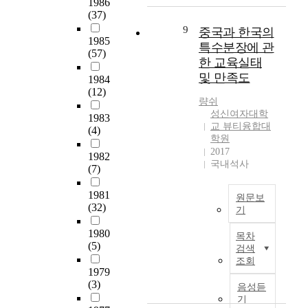
1986
대
보
이
원
터
d
는
은
(37)
학
는
루
의
승
i
크
국
9
중국과 한국의
원
데
어
책
인
n
게
1985
내
음
특수분장에 관
목
질
임
(57)
을
v
일
실
악
적
한 교육실태
수
,
받
e
반
용
교
이
있
부
및 만족도
1984
아
s
적
음
육
있
도
모
(12)
온
t
사
악
전
다
량쉬
록
의
라
i
항
학
공
성신여자대학
.
함
공
1983
인
g
,
과
교 뷰티융합대
석
(4)
에
양
설
a
진
의
학원
사
이
두
등
문
t
로
커
2017
학
1982
를
었
내
링
e
결
국내석사
리
(7)
위
위
다
·
크
h
정
큘
논
해
.
외
를
o
수
럼
1981
문
2
원문보
연
부
조
w
준
을
(32)
3
기
0
구
적
교
t
,
분
,
1
의
으
급
실
h
교
1980
석
목차
1
7
결
로
속
(5)
을
e
직
하
검색
6
~
과
갈
히
통
s
선
고
조회
0
2
에
등
발
1979
해
e
택
,
편
0
따
과
전
(3)
이
t
동
음성듣
미
의
1
른
불
하
기
메
h
기
국
연
9