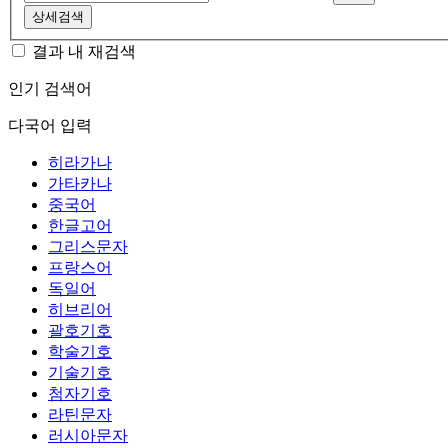
상세검색
결과 내 재검색
인기 검색어
다국어 입력
히라가나
가타카나
중국어
한글고어
그리스문자
프랑스어
독일어
히브리어
괄호기호
학술기호
기술기호
첨자기호
라틴문자
러시아문자