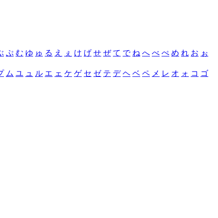
ぶ
ぷ
む
ゆ
ゅ
る
え
ぇ
け
げ
せ
ぜ
て
で
ね
へ
べ
ぺ
め
れ
お
ぉ
プ
ム
ユ
ュ
ル
エ
ェ
ケ
ゲ
セ
ゼ
テ
デ
ヘ
ベ
ペ
メ
レ
オ
ォ
コ
ゴ