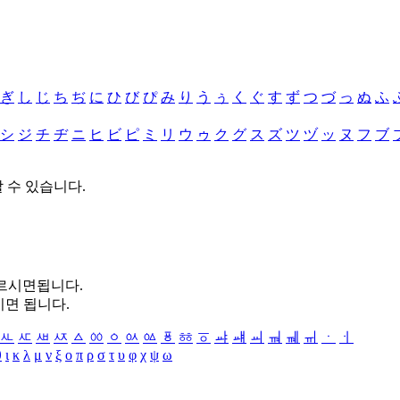
ぎ
し
じ
ち
ぢ
に
ひ
び
ぴ
み
り
う
ぅ
く
ぐ
す
ず
つ
づ
っ
ぬ
ふ
シ
ジ
チ
ヂ
ニ
ヒ
ビ
ピ
ミ
リ
ウ
ゥ
ク
グ
ス
ズ
ツ
ヅ
ッ
ヌ
フ
ブ
할 수 있습니다.
누르시면됩니다.
시면 됩니다.
ㅻ
ㅼ
ㅽ
ㅾ
ㅿ
ㆀ
ㆁ
ㆂ
ㆃ
ㆄ
ㆅ
ㆆ
ㆇ
ㆈ
ㆉ
ㆊ
ㆋ
ㆌ
ㆍ
ㆎ
θ
ι
κ
λ
μ
ν
ξ
ο
π
ρ
σ
τ
υ
φ
χ
ψ
ω