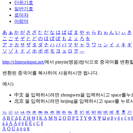
단위기호
일반기호
로마자
아랍어
あ
ぁ
か
が
さ
ざ
た
だ
な
は
ば
ぱ
ま
や
ゃ
ら
わ
ゎ
ん
い
ぃ
き
こ
ご
そ
ぞ
と
ど
の
ほ
ぼ
ぽ
も
よ
ょ
ろ
を
ア
ァ
カ
サ
ザ
タ
ダ
ナ
ハ
バ
パ
マ
ヤ
ャ
ラ
ワ
ヮ
ン
イ
ィ
キ
ギ
ソ
ゾ
ト
ド
ノ
ホ
ボ
ポ
モ
ヨ
ョ
ロ
ヲ
―
http://chineseinput.net/
에서 pinyin(병음)방식으로 중국어를 변환
변환된 중국어를 복사하여 사용하시면 됩니다.
예시)
中文 을 입력하시려면
zhongwen
을 입력하시고 space를
北京 을 입력하시려면
beijing
을 입력하시고 space를 누르
ㅥ
ㅦ
ㅧ
ㅨ
ㅩ
ㅪ
ㅫ
ㅬ
ㅭ
ㅮ
ㅯ
ㅰ
ㅱ
ㅲ
ㅳ
ㅴ
ㅵ
ㅶ
ㅷ
ㅸ
ㅹ
ㅺ
Α
Β
Γ
Δ
Ε
Ζ
Η
Θ
Ι
Κ
Λ
Μ
Ν
Ξ
Ο
Π
Ρ
Σ
Τ
Υ
Φ
Χ
Ψ
Ω
α
β
γ
δ
ε
ζ
η
á
à
Á
À
é
è
É
È
ç
Ç
ê
Ä
Ö
Ü
ä
ö
ü
ß