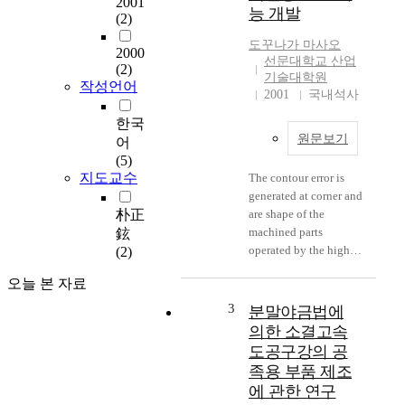
2001
능 개발
시간 단축 및 이송 효
(2)
율화가 요구되고 있다.
도꾸나가 마사오
2000
따라서 현재 대부분 1
선문대학교 산업
(2)
톤 용량으로 사용되고
기술대학원
작성언어
있는 산업용 리프트의
2001
국내석사
1.5톤 용량으로 증가
한국
시키기 위한 신제품 개
원문보기
어
발이 진행되고 있다.
(5)
본 연구에서는 아파트
지도교수
The contour error is
및 주상복합 아파트 등
generated at corner and
의 건축현장에 널리 사
朴正
are shape of the
용되고 있는 산업용 리
machined parts
鉉
프트 설계과정 및 계산
operated by the high-
(2)
방법을 체계화하고, 이
speed machine tool.
를 최적화할 수 있는
오늘 본 자료
There are many causes
설계용 소프트웨어를
of machine tool, there
개발함으로서 새로운
3
분말야금법에
is a contour error
1.5톤용 산업용 리프
의한 소결고속
according to
트의 개발에 적용하고
도공구강의 공
acceleration/decelerati
자 한다. 본 연구에서
족용 부품 제조
on delay and servo
수행되는 주요 내용은
에 관한 연구
control. Proposed in
다음과 같다. 1) 산업