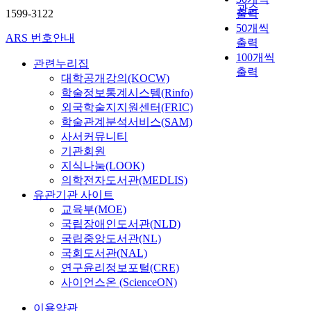
는 인터넷 기반으로
에서 그대로 받아 드리
the industrial lift and a
관순
1599-3122
출력
NC 공작기계를 포함
기 힘든 부분이 있었
computer-aided design
50개씩
한 자동생산시스템의
다. 그래서 일본 기업
software for the several
ARS 번호안내
출력
원격 모니터링과 제어
이 6시그마를 적용하
types of calculation at
100개씩
를 수행하도록 지원하
는데 보다 효율적으로
design processes and
관련누리집
는 장치인 게이트웨이
출력
도입할 수 있는 새로운
solid model generation
대학공개강의(KOCW)
(이하 MGP라고 표기
일본형 6시그마
for computer-aided
학술정보통계시스템(Rinfo)
함)의 개발과 활용방
approach라는 대안을
engineering by Visual
외국학술지지원센터(FRIC)
안을 주내용으로 하고
제시하고 이를 실제 적
Basic and
학술관계분석서비스(SAM)
있다. MGP의 개발목
용하였다. 그 결과는
SolidWorks/COSMOS
사서커뮤니티
적은 cell network와
당초 예상한 결과보다
API programming. The
기관회원
field network간의 통
훨씬 좋은 결과이었으
implemented design
지식나눔(LOOK)
신을 open화 하고자
며 이번에 제시한 일본
software also is applied
의학전자도서관(MEDLIS)
한 것이다. 급속한 인
형 6시그마 approach
for the design of a new
유관기관 사이트
터넷의 보급으로 인하
가 일본기업에 6시그
lift with 1.5 ton
교육부(MOE)
여 자동생산시스템의
마를 적용하는 데에 많
capacity. The main
국립장애인도서관(NLD)
원격모니터링에는
은 도움이 된다는 결론
contents of this thesis
국립중앙도서관(NL)
ethernet 통신망과
을 얻을 수 있었다. 하
are the follows: 1)
TCP/IP 프로토콜 기술
국회도서관(NAL)
지만 개선해야 할 부분
Design process model
이 일반적으로 사용되
연구윤리정보포털(CRE)
도 도출되어 향후 본
for the industrial lift -
는 관계로 ethernet 및
연구에서 제시한 대안
사이언스온 (ScienceON)
Analysis for the current
TCP/IP기술을 채용하
외에도 많은 6시그마
design process of the
이용약관
였다. MGP의 설계는
도입방법론 연구가 필
industrial lift -Design