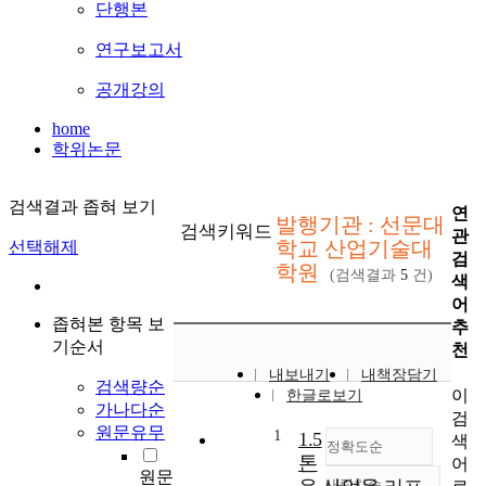
단행본
연구보고서
공개강의
home
학위논문
검색결과 좁혀 보기
연
발행기관 : 선문대
검색키워드
관
학교 산업기술대
선택해제
검
학원
(검색결과
5
건)
색
어
좁혀본 항목 보
추
기순서
천
내보내기
내책장담기
검색량순
이
한글로보기
가나다순
검
원문유무
1
1.5
색
정확도순
톤
어
원문
내림차순