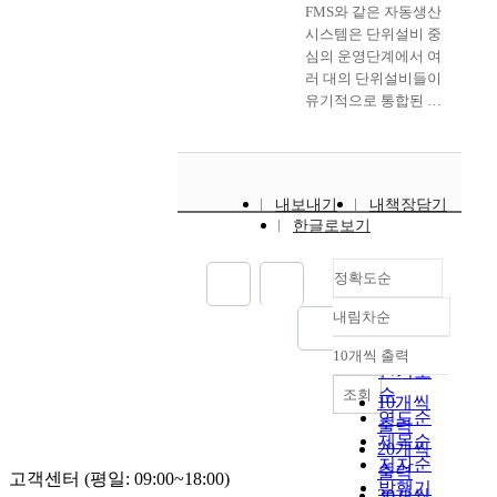
FMS와 같은 자동생산
내용에 대하여 정리한
several types of
시스템은 단위설비 중
것이다. 적용한 회사는
materials in
심의 운영단계에서 여
일본의 건축업체로서
construction work.
러 대의 단위설비들이
조사결과 많은 경영상
Recently, construction
유기적으로 통합된 형
의 문제를 내포하고 있
vendors want to reduce
태의 생산시스템으로
었다. 먼저 경영혁신방
the lead time by
서 운영되고 있다. 이
법론 중 어떤 방법론을
increasing the
에 따라 통합된 시스템
선택하면 가장 효율적
efficiency of
의 모니터링 및 감시에
으로 문제점을 해결할
transportation such as
내보내기
내책장담기
서 점차적으로 인터넷
수 있는지에 대하여 분
the larger capacity per
한글로보기
을 기반으로 하여 원격
석하였다. 그 결과 이
operation and the
지에서의 모니터링 및
회사에는 6시그마 방
faster moving.
제어가 요구되는 단계
정확도순
법론이 가장 적합하다
Therefore, the
로 발전되고 있다. 따
는 결론을 내리고 약 4
industrial lift with 1
내림차순
라서 단위설비 및 생산
정확도
개월간 6시그마 추진
ton load capacity will
시스템의 현재 상태를
process인 MAIC(측정,
순
be upgraded to the lift
10개씩 출력
내림차순
파악하고, 이를 이용하
분석, 개선, 정착을 위
인기도
with the more load
여 시스템 운전을 수행
한 관리)에 따라 BPR
capacity and the faster
순
조회
10개씩
할 수 있도록 지원하는
활동을 전개하였다. 하
velocity. Proposed in
연도순
출력
네트워크와 통신기술
지만 일본기업의 고유
the thesis is a
제목순
20개씩
이 필수적으로 요구되
한 기업환경에는 6시
formalized process for
저자순
출력
고객센터 (평일: 09:00~18:00)
고 있다. 본 연구에서
그마를 도입하는 과정
the optimal design of
발행기
30개씩