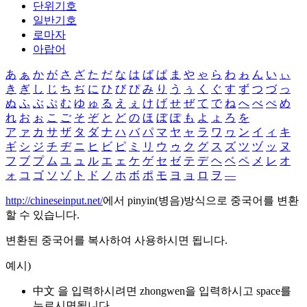
단위기호
일반기호
로마자
아랍어
あ
ぁ
か
が
さ
ざ
た
だ
な
は
ば
ぱ
ま
や
ゃ
ら
わ
ゎ
ん
い
ぃ
き
ぎ
し
じ
ち
ぢ
に
ひ
び
ぴ
み
り
う
ぅ
く
ぐ
す
ず
つ
づ
っ
ぬ
ふ
ぶ
ぷ
む
ゆ
ゅ
る
え
ぇ
け
げ
せ
ぜ
て
で
ね
へ
べ
ぺ
め
れ
お
ぉ
こ
ご
そ
ぞ
と
ど
の
ほ
ぼ
ぽ
も
よ
ょ
ろ
を
ア
ァ
カ
サ
ザ
タ
ダ
ナ
ハ
バ
パ
マ
ヤ
ャ
ラ
ワ
ヮ
ン
イ
ィ
キ
ギ
シ
ジ
チ
ヂ
ニ
ヒ
ビ
ピ
ミ
リ
ウ
ゥ
ク
グ
ス
ズ
ツ
ヅ
ッ
ヌ
フ
ブ
プ
ム
ユ
ュ
ル
エ
ェ
ケ
ゲ
セ
ゼ
テ
デ
ヘ
ベ
ペ
メ
レ
オ
ォ
コ
ゴ
ソ
ゾ
ト
ド
ノ
ホ
ボ
ポ
モ
ヨ
ョ
ロ
ヲ
―
http://chineseinput.net/
에서 pinyin(병음)방식으로 중국어를 변환
할 수 있습니다.
변환된 중국어를 복사하여 사용하시면 됩니다.
예시)
中文 을 입력하시려면
zhongwen
을 입력하시고 space를
누르시면됩니다.