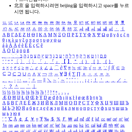
北京 을 입력하시려면
beijing
을 입력하시고 space를 누르
시면 됩니다.
ㅥ
ㅦ
ㅧ
ㅨ
ㅩ
ㅪ
ㅫ
ㅬ
ㅭ
ㅮ
ㅯ
ㅰ
ㅱ
ㅲ
ㅳ
ㅴ
ㅵ
ㅶ
ㅷ
ㅸ
ㅹ
ㅺ
ㅻ
ㅼ
ㅽ
ㅾ
ㅿ
ㆀ
ㆁ
ㆂ
ㆃ
ㆄ
ㆅ
ㆆ
ㆇ
ㆈ
ㆉ
ㆊ
ㆋ
ㆌ
ㆍ
ㆎ
Α
Β
Γ
Δ
Ε
Ζ
Η
Θ
Ι
Κ
Λ
Μ
Ν
Ξ
Ο
Π
Ρ
Σ
Τ
Υ
Φ
Χ
Ψ
Ω
α
β
γ
δ
ε
ζ
η
θ
ι
κ
λ
μ
ν
ξ
ο
π
ρ
σ
τ
υ
φ
χ
ψ
ω
á
à
Á
À
é
è
É
È
ç
Ç
ê
Ä
Ö
Ü
ä
ö
ü
ß
ְ
ֳ
ֲ
ֱ
ָ
ַ
ֵ
ֶ
ִ
ֹ
ּ
ֻ
ׂ
ׁ
ּ
ב
ה
נ
מ
צ
ת
ץ
ש
ד
ג
כ
ע
י
ח
ל
ך
ף
ק
ר
א
ט
ו
ן
ם
פ
‘
’
“
”
〔
〕
〈
〉
「
」
『
』
【
】
＂
（
）
［
］
｛
｝
±
×
÷
≠
≤
≥
∞
∴
♂
♀
∠
⊥
⌒
∂
∇
≡
≒
≪
≫
√
∽
∝
∵
∫
∬
∈
∋
⊆
⊇
⊂
⊃
∪
∩
∧
∨
￢
⇒
⇔
∀
∃
∮
∑
∏
＋
－
＜
＝
＞
、
。
·
‥
…
¨
〃
―
∥
＼
∼
´
～
ˇ
˘
˝
˚
˙
¸
˛
¡
¿
ː
！
＇
，
．
／
：
；
？
＾
＿
｀
｜
½
⅓
⅔
¼
¾
⅛
⅜
⅝
⅞
¹
²
³
⁴
ⁿ
₁
₂
₃
₄
Æ
Ð
Ħ
Ĳ
Ł
Ø
Œ
Þ
Ŧ
Ŋ
æ
đ
ð
ħ
ı
ĳ
ĸ
ŀ
ł
ø
œ
ß
þ
ŧ
ŋ
ŉ
А
Б
В
Г
Д
Е
Ё
Ж
З
И
Й
К
Л
М
Н
О
П
Р
С
Т
У
Ф
Х
Ц
Ч
Ш
Щ
Ъ
Ы
Ь
Э
Ю
Я
а
б
в
г
д
е
ё
ж
з
и
й
к
л
м
н
о
п
р
с
т
у
ф
х
ц
ч
ш
щ
ъ
ы
ь
э
ю
я
′
″
℃
Å
￠
￡
￥
¤
℉
‰
＄
％
Ｆ
￦
㎕
㎖
㎗
ℓ
㎘
㏄
㎣
㎤
㎥
㎦
㎙
㎚
㎛
㎜
㎝
㎞
㎟
㎠
㎡
㎢
㏊
㎍
㎎
㎏
㏏
㎈
㎉
㏈
㎧
㎨
㎰
㎱
㎲
㎳
㎴
㎵
㎶
㎷
㎸
㎹
㎀
㎁
㎂
㎃
㎄
㎺
㎻
㎽
㎾
㎿
㎐
㎑