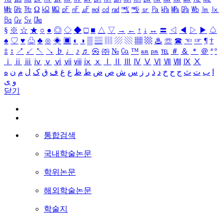
㎒
㎓
㎔
Ω
㏀
㏁
㎊
㎋
㎌
㏖
㏅
㎭
㎮
㎯
㏛
㎩
㎪
㎫
㎬
㏝
㏐
㏓
㏃
㏉
㏜
㏆
§
※
☆
★
○
●
◎
◇
◆
□
■
△
▽
→
←
↑
↓
↔
〓
◁
◀
▷
▶
♤
♠
♡
♥
♧
♣
⊙
◈
▣
◐
◑
▒
▤
▥
▨
▧
▦
▩
♨
☏
☎
☜
☞
¶
†
‡
↕
↗
↙
↖
↘
♭
♩
♪
♬
㉿
㈜
№
㏇
™
㏂
㏘
℡
＃
＆
＊
＠
ª
º
ⅰ
ⅱ
ⅲ
ⅳ
ⅴ
ⅵ
ⅶ
ⅷ
ⅸ
ⅹ
Ⅰ
Ⅱ
Ⅲ
Ⅳ
Ⅴ
Ⅵ
Ⅶ
Ⅷ
Ⅸ
Ⅹ
ا
ب
ت
ث
ج
ح
خ
د
ذ
ر
ز
س
ش
ص
ض
ط
ظ
ع
غ
ف
ق
ک
ل
م
ن
ه
و
ی
닫기
통합검색
국내학술논문
학위논문
해외학술논문
학술지