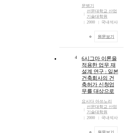
this paper are the
용 리프트의 설계과정
문병기
acceleration and
체계화 -산업용 리프
선문대학교 산업
deceleration control
트 설계과정 분석 -설
기술대학원
that is controlled
계자동화를 위한 설계
2000
국내석사
before interpolation,
과정 체계화 (IDEFФ
and the auto feed
모델) 2) 산업용 리프
원문보기
control in corner shape
트 설계 지원을 위한
machining to improve
소프트웨어 설계 -산
the contour errors
업용 리프트 설계지원
generated in high-
소프트웨어 구조 -3차
4
6시그마 이론을
speed machining.
원 CAD 시스템 기반
적용한 업무 재
Abstract of the
의 API 응용 프로그램
설계 연구 : 일본
developed control
설계 -설계용 계산과
건축회사의 건
system is explained.
정의 Visual Basic 프로
축허가 신청업
The developed control
그램 설계 3) 산업용
무를 대상으로
system is tested with
리프트 설계 계산용 프
three experimental
로그램 개발 -설계지
요시다 아쓰노리
methods which are the
원 소프트웨어의 GUI
선문대학교 산업
comparing servo-
구현 -산업용 리프트
기술대학원
position command, test
의 부품 설계용 계산식
2000
국내석사
on X-Y table kit
프로그래밍 4) 설계된
system, and high-speed
산업용 리프트의 3D
원문보기