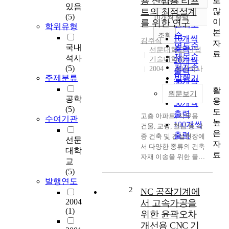
용 산업용 리프
로
정확도
있음
많
트의 최적설계
순
(5)
10개씩 출력
내림차순
이
를 위한 연구
인기도
학위유형
본
순
조회
10개씩
김주식
자
연도순
국내
출력
선문대학교 산업
료
제목순
석사
기술대학원
20개씩
저자순
(5)
2004
국내석사
출력
주제분류
발행기
30개씩
관순
활
출력
원문보기
공학
용
50개씩
(5)
도
출력
고층 아파트, 사무용
수여기관
높
100개씩
건물, 교량, 철탑 등 각
은
출력
종 건축 및 건설현장에
선문
자
서 다양한 종류의 건축
대학
료
자재 이송을 위한 물류
교
장치로 산업용 리프트
(5)
가 널리 사용되고 있
발행연도
다. 최근 건설현장에서
2
NC 공작기계에
의 인력 수급상의 어려
2004
서 고속가공을
움, 고임금 및 공기 단
(1)
위한 윤곽오차
축 등의 이유로 각종
개선용 CNC 기
건축자재의 이송소요