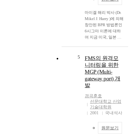
machining test on a
형상모델링을 위한
horizontal machining
API 개발 -산업용 리프
center with SENTROL-
마이겔 해리 박사 (Dr.
트 구성부품 및 조립품
M NC controller. The
Mikel J. Harry )에 의해
의 자동형상모델링용
developed CNC
창안된 BPR 방법론인
API 프로그래밍 -설계
function is
6시그마 이론에 대하
형상의 도면화 5) 설계
implemented on the
여 지금 미국, 일본 등
검증을 위한 기구동작
SENTROL-M NC
의 많은 기업들이 주목
및 유한요소해석 API
controller and tested at
을 하고 있다. 특히 그
개발 -산업용 리프트
the feed-rate 1,3,5,10,
동안 품질, 기술에 대
조립품의 기구동작 시
5
FMS의 원격모
and 15 m/min on the
한 경쟁력이 미국을 비
뮬레이션용 API 프로
니터링을 위한
TCH-45 machining
롯하여 다른 나라의 추
그래밍 -산업용 리프
MGP (Multi-
center. Experimental
종을 허용하지 않았던
트 조립품의 부하능력
gateway port) 개
results show that a
일본 기업이 최근 심각
시뮬레이션용 API 프
발
development function
한 경제위기를 맞이함
로그래밍 6) 설계지원
is acceptable and
에 따라 6시그마에 대
소프트웨어의 1.5톤
경곡훈호
effective to improve
한 관심은 날로 고조하
산업용 리프트 설계 적
선문대학교 산업
the contour error.
고 있다. 본 논문은 그
용 -1.5톤 용량의 산업
기술대학원
러한 경영혁신을 모색
용 리프트 부품 및 조
2001
국내석사
하고 있는 일본기업체
립설계를 위한 개발 소
를 대상으로 실제로 6
프트웨어 적용 The
원문보기
시그마 이론을 적용하
industrial lift is widely
여 BPR활동을 전개한
used to transport the