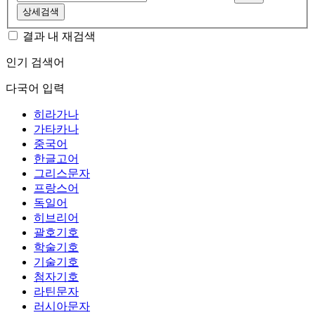
상세검색
결과 내 재검색
인기 검색어
다국어 입력
히라가나
가타카나
중국어
한글고어
그리스문자
프랑스어
독일어
히브리어
괄호기호
학술기호
기술기호
첨자기호
라틴문자
러시아문자