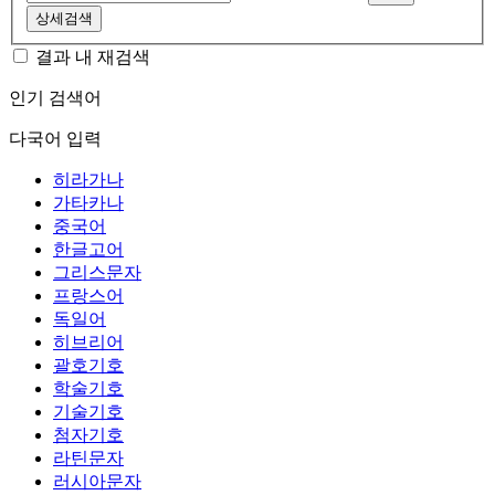
상세검색
결과 내 재검색
인기 검색어
다국어 입력
히라가나
가타카나
중국어
한글고어
그리스문자
프랑스어
독일어
히브리어
괄호기호
학술기호
기술기호
첨자기호
라틴문자
러시아문자