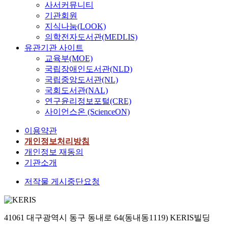
사서커뮤니티
기관회원
지식나눔(LOOK)
의학전자도서관(MEDLIS)
유관기관 사이트
교육부(MOE)
국립장애인도서관(NLD)
국립중앙도서관(NL)
국회도서관(NAL)
연구윤리정보포털(CRE)
사이언스온 (ScienceON)
이용약관
개인정보처리방침
개인정보 재동의
기관소개
저작물 게시중단요청
41061 대구광역시 동구 동내로 64(동내동1119) KERIS빌딩