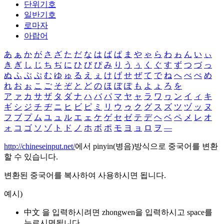
단위기호
일반기호
로마자
아랍어
あ
ぁ
か
が
さ
ざ
た
だ
な
は
ば
ぱ
ま
や
ゃ
ら
わ
ゎ
ん
い
ぃ
き
ぎ
し
じ
ち
ぢ
に
ひ
び
ぴ
み
り
う
ぅ
く
ぐ
す
ず
つ
づ
っ
ぬ
ふ
ぶ
ぷ
む
ゆ
ゅ
る
え
ぇ
け
げ
せ
ぜ
て
で
ね
へ
べ
ぺ
め
れ
お
ぉ
こ
ご
そ
ぞ
と
ど
の
ほ
ぼ
ぽ
も
よ
ょ
ろ
を
ア
ァ
カ
サ
ザ
タ
ダ
ナ
ハ
バ
パ
マ
ヤ
ャ
ラ
ワ
ヮ
ン
イ
ィ
キ
ギ
シ
ジ
チ
ヂ
ニ
ヒ
ビ
ピ
ミ
リ
ウ
ゥ
ク
グ
ス
ズ
ツ
ヅ
ッ
ヌ
フ
ブ
プ
ム
ユ
ュ
ル
エ
ェ
ケ
ゲ
セ
ゼ
テ
デ
ヘ
ベ
ペ
メ
レ
オ
ォ
コ
ゴ
ソ
ゾ
ト
ド
ノ
ホ
ボ
ポ
モ
ヨ
ョ
ロ
ヲ
―
http://chineseinput.net/
에서 pinyin(병음)방식으로 중국어를 변환
할 수 있습니다.
변환된 중국어를 복사하여 사용하시면 됩니다.
예시)
中文 을 입력하시려면
zhongwen
을 입력하시고 space를
누르시면됩니다.