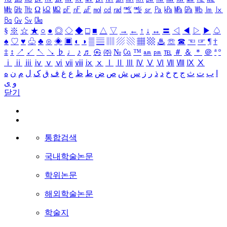
㎒
㎓
㎔
Ω
㏀
㏁
㎊
㎋
㎌
㏖
㏅
㎭
㎮
㎯
㏛
㎩
㎪
㎫
㎬
㏝
㏐
㏓
㏃
㏉
㏜
㏆
§
※
☆
★
○
●
◎
◇
◆
□
■
△
▽
→
←
↑
↓
↔
〓
◁
◀
▷
▶
♤
♠
♡
♥
♧
♣
⊙
◈
▣
◐
◑
▒
▤
▥
▨
▧
▦
▩
♨
☏
☎
☜
☞
¶
†
‡
↕
↗
↙
↖
↘
♭
♩
♪
♬
㉿
㈜
№
㏇
™
㏂
㏘
℡
＃
＆
＊
＠
ª
º
ⅰ
ⅱ
ⅲ
ⅳ
ⅴ
ⅵ
ⅶ
ⅷ
ⅸ
ⅹ
Ⅰ
Ⅱ
Ⅲ
Ⅳ
Ⅴ
Ⅵ
Ⅶ
Ⅷ
Ⅸ
Ⅹ
ا
ب
ت
ث
ج
ح
خ
د
ذ
ر
ز
س
ش
ص
ض
ط
ظ
ع
غ
ف
ق
ک
ل
م
ن
ه
و
ی
닫기
통합검색
국내학술논문
학위논문
해외학술논문
학술지