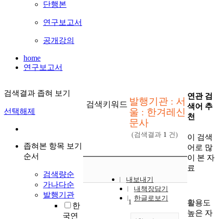
단행본
연구보고서
공개강의
home
연구보고서
검색결과 좁혀 보기
연관 검
발행기관 : 서
검색키워드
색어 추
울 : 한겨레신
선택해제
천
문사
(검색결과
1
건)
이 검색
좁혀본 항목 보기
어로 많
순서
이 본 자
료
검색량순
내보내기
가나다순
내책장담기
발행기관
한글로보기
1
활용도
한
높은 자
국연