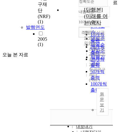
정확도순
료
구재
[단행본]
단
내림차순
정확도
(미래를 여
(NRF)
순
(1)
10개씩 출력
는)역사
내림차순
인기도
발행연도
순
조회
한중일삼공
10개씩
동역사편찬
연도순
2005
출력
위원회
(1)
제목순
20개씩
서울 : 한
저자순
출력
겨레신문
오늘 본 자료
발행기
30개씩
사
관순
2005
출력
한국연구
50개씩
재단
출력
(NRF)
100개씩
출력
원
문
보
기
내보내기