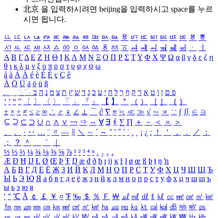
北京 을 입력하시려면
beijing
을 입력하시고 space를 누르
시면 됩니다.
ㅥ
ㅦ
ㅧ
ㅨ
ㅩ
ㅪ
ㅫ
ㅬ
ㅭ
ㅮ
ㅯ
ㅰ
ㅱ
ㅲ
ㅳ
ㅴ
ㅵ
ㅶ
ㅷ
ㅸ
ㅹ
ㅺ
ㅻ
ㅼ
ㅽ
ㅾ
ㅿ
ㆀ
ㆁ
ㆂ
ㆃ
ㆄ
ㆅ
ㆆ
ㆇ
ㆈ
ㆉ
ㆊ
ㆋ
ㆌ
ㆍ
ㆎ
Α
Β
Γ
Δ
Ε
Ζ
Η
Θ
Ι
Κ
Λ
Μ
Ν
Ξ
Ο
Π
Ρ
Σ
Τ
Υ
Φ
Χ
Ψ
Ω
α
β
γ
δ
ε
ζ
η
θ
ι
κ
λ
μ
ν
ξ
ο
π
ρ
σ
τ
υ
φ
χ
ψ
ω
á
à
Á
À
é
è
É
È
ç
Ç
ê
Ä
Ö
Ü
ä
ö
ü
ß
ְ
ֳ
ֲ
ֱ
ָ
ַ
ֵ
ֶ
ִ
ֹ
ּ
ֻ
ׂ
ׁ
ּ
ב
ה
נ
מ
צ
ת
ץ
ש
ד
ג
כ
ע
י
ח
ל
ך
ף
ק
ר
א
ט
ו
ן
ם
פ
‘
’
“
”
〔
〕
〈
〉
「
」
『
』
【
】
＂
（
）
［
］
｛
｝
±
×
÷
≠
≤
≥
∞
∴
♂
♀
∠
⊥
⌒
∂
∇
≡
≒
≪
≫
√
∽
∝
∵
∫
∬
∈
∋
⊆
⊇
⊂
⊃
∪
∩
∧
∨
￢
⇒
⇔
∀
∃
∮
∑
∏
＋
－
＜
＝
＞
、
。
·
‥
…
¨
〃
―
∥
＼
∼
´
～
ˇ
˘
˝
˚
˙
¸
˛
¡
¿
ː
！
＇
，
．
／
：
；
？
＾
＿
｀
｜
½
⅓
⅔
¼
¾
⅛
⅜
⅝
⅞
¹
²
³
⁴
ⁿ
₁
₂
₃
₄
Æ
Ð
Ħ
Ĳ
Ł
Ø
Œ
Þ
Ŧ
Ŋ
æ
đ
ð
ħ
ı
ĳ
ĸ
ŀ
ł
ø
œ
ß
þ
ŧ
ŋ
ŉ
А
Б
В
Г
Д
Е
Ё
Ж
З
И
Й
К
Л
М
Н
О
П
Р
С
Т
У
Ф
Х
Ц
Ч
Ш
Щ
Ъ
Ы
Ь
Э
Ю
Я
а
б
в
г
д
е
ё
ж
з
и
й
к
л
м
н
о
п
р
с
т
у
ф
х
ц
ч
ш
щ
ъ
ы
ь
э
ю
я
′
″
℃
Å
￠
￡
￥
¤
℉
‰
＄
％
Ｆ
￦
㎕
㎖
㎗
ℓ
㎘
㏄
㎣
㎤
㎥
㎦
㎙
㎚
㎛
㎜
㎝
㎞
㎟
㎠
㎡
㎢
㏊
㎍
㎎
㎏
㏏
㎈
㎉
㏈
㎧
㎨
㎰
㎱
㎲
㎳
㎴
㎵
㎶
㎷
㎸
㎹
㎀
㎁
㎂
㎃
㎄
㎺
㎻
㎽
㎾
㎿
㎐
㎑