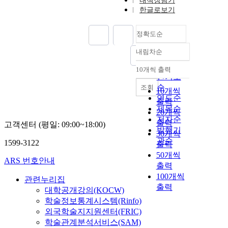
내책장담기
한글로보기
정확도순
내림차순
정확도
순
10개씩 출력
내림차순
인기도
순
조회
10개씩
연도순
출력
제목순
20개씩
저자순
출력
고객센터 (평일: 09:00~18:00)
발행기
30개씩
관순
1599-3122
출력
50개씩
ARS 번호안내
출력
100개씩
관련누리집
출력
대학공개강의(KOCW)
학술정보통계시스템(Rinfo)
외국학술지지원센터(FRIC)
학술관계분석서비스(SAM)