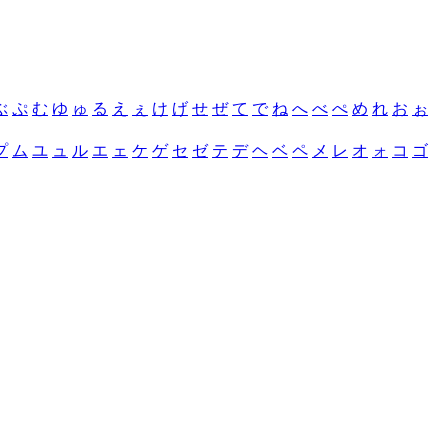
ぶ
ぷ
む
ゆ
ゅ
る
え
ぇ
け
げ
せ
ぜ
て
で
ね
へ
べ
ぺ
め
れ
お
ぉ
プ
ム
ユ
ュ
ル
エ
ェ
ケ
ゲ
セ
ゼ
テ
デ
ヘ
ベ
ペ
メ
レ
オ
ォ
コ
ゴ