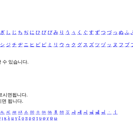
ぎ
し
じ
ち
ぢ
に
ひ
び
ぴ
み
り
う
ぅ
く
ぐ
す
ず
つ
づ
っ
ぬ
ふ
シ
ジ
チ
ヂ
ニ
ヒ
ビ
ピ
ミ
リ
ウ
ゥ
ク
グ
ス
ズ
ツ
ヅ
ッ
ヌ
フ
ブ
할 수 있습니다.
누르시면됩니다.
시면 됩니다.
ㅻ
ㅼ
ㅽ
ㅾ
ㅿ
ㆀ
ㆁ
ㆂ
ㆃ
ㆄ
ㆅ
ㆆ
ㆇ
ㆈ
ㆉ
ㆊ
ㆋ
ㆌ
ㆍ
ㆎ
θ
ι
κ
λ
μ
ν
ξ
ο
π
ρ
σ
τ
υ
φ
χ
ψ
ω