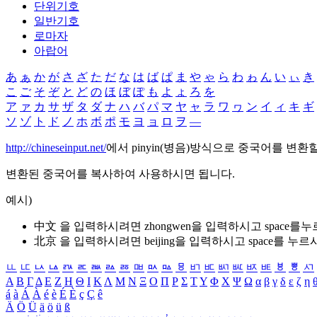
단위기호
일반기호
로마자
아랍어
あ
ぁ
か
が
さ
ざ
た
だ
な
は
ば
ぱ
ま
や
ゃ
ら
わ
ゎ
ん
い
ぃ
き
こ
ご
そ
ぞ
と
ど
の
ほ
ぼ
ぽ
も
よ
ょ
ろ
を
ア
ァ
カ
サ
ザ
タ
ダ
ナ
ハ
バ
パ
マ
ヤ
ャ
ラ
ワ
ヮ
ン
イ
ィ
キ
ギ
ソ
ゾ
ト
ド
ノ
ホ
ボ
ポ
モ
ヨ
ョ
ロ
ヲ
―
http://chineseinput.net/
에서 pinyin(병음)방식으로 중국어를 변환
변환된 중국어를 복사하여 사용하시면 됩니다.
예시)
中文 을 입력하시려면
zhongwen
을 입력하시고 space를
北京 을 입력하시려면
beijing
을 입력하시고 space를 누르
ㅥ
ㅦ
ㅧ
ㅨ
ㅩ
ㅪ
ㅫ
ㅬ
ㅭ
ㅮ
ㅯ
ㅰ
ㅱ
ㅲ
ㅳ
ㅴ
ㅵ
ㅶ
ㅷ
ㅸ
ㅹ
ㅺ
Α
Β
Γ
Δ
Ε
Ζ
Η
Θ
Ι
Κ
Λ
Μ
Ν
Ξ
Ο
Π
Ρ
Σ
Τ
Υ
Φ
Χ
Ψ
Ω
α
β
γ
δ
ε
ζ
η
á
à
Á
À
é
è
É
È
ç
Ç
ê
Ä
Ö
Ü
ä
ö
ü
ß