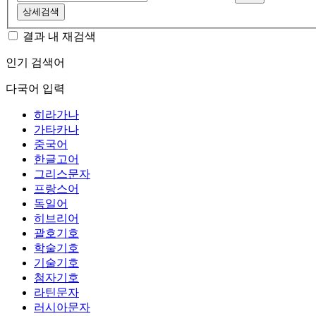
상세검색
결과 내 재검색
인기 검색어
다국어 입력
히라가나
가타카나
중국어
한글고어
그리스문자
프랑스어
독일어
히브리어
괄호기호
학술기호
기술기호
첨자기호
라틴문자
러시아문자