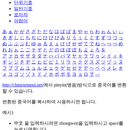
단위기호
일반기호
로마자
아랍어
あ
ぁ
か
が
さ
ざ
た
だ
な
は
ば
ぱ
ま
や
ゃ
ら
わ
ゎ
ん
い
ぃ
き
ぎ
し
じ
ち
ぢ
に
ひ
び
ぴ
み
り
う
ぅ
く
ぐ
す
ず
つ
づ
っ
ぬ
ふ
ぶ
ぷ
む
ゆ
ゅ
る
え
ぇ
け
げ
せ
ぜ
て
で
ね
へ
べ
ぺ
め
れ
お
ぉ
こ
ご
そ
ぞ
と
ど
の
ほ
ぼ
ぽ
も
よ
ょ
ろ
を
ア
ァ
カ
サ
ザ
タ
ダ
ナ
ハ
バ
パ
マ
ヤ
ャ
ラ
ワ
ヮ
ン
イ
ィ
キ
ギ
シ
ジ
チ
ヂ
ニ
ヒ
ビ
ピ
ミ
リ
ウ
ゥ
ク
グ
ス
ズ
ツ
ヅ
ッ
ヌ
フ
ブ
プ
ム
ユ
ュ
ル
エ
ェ
ケ
ゲ
セ
ゼ
テ
デ
ヘ
ベ
ペ
メ
レ
オ
ォ
コ
ゴ
ソ
ゾ
ト
ド
ノ
ホ
ボ
ポ
モ
ヨ
ョ
ロ
ヲ
―
http://chineseinput.net/
에서 pinyin(병음)방식으로 중국어를 변환
할 수 있습니다.
변환된 중국어를 복사하여 사용하시면 됩니다.
예시)
中文 을 입력하시려면
zhongwen
을 입력하시고 space를
누르시면됩니다.