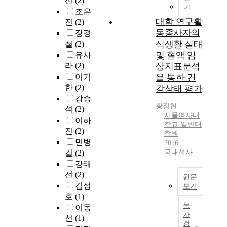
선
(2)
대
m
t
h
t
9
s
기
n
주
조은
상
i
y
i
i
6
p
i
중
대학 연구활
진
(2)
자
l
a
n
c
7
e
v
요
동종사자의
장경
가
y
n
s
u
)
l
e
하
식생활 실태
거
m
철
(2)
d
,
l
의
l
r
고
주
o
및 혈액 임
t
h
유사
a
연
i
s
필
형
r
h
a
라
(2)
상지표분석
r
구
n
i
요
태
e
e
s
,
이기
을 통한 건
를
g
t
한
에
o
m
b
t
참
,
한
(2)
강상태 평가
y
교
따
f
o
e
h
조
m
강승
T
육
라
t
d
e
i
황정현
하
u
석
(2)
h
이
자
e
e
n
서울여자대
s
여
l
i
이하
다
택
n
학교 일반대
r
s
p
강
t
s
진
(2)
.
학원
군
m
a
t
a
민
i
r
이
민병
2016
,
e
t
u
p
아
c
e
교
걸
(2)
국내석사
기
e
i
d
e
(
u
s
육
강태
숙
t
n
i
r
2
l
e
은
선
(2)
사
t
g
e
a
원문
0
t
a
다
군
h
김성
e
d
보기
i
1
u
r
양
및
e
호
(1)
f
e
m
0
r
A
c
한
자
o
목
f
x
이동
s
)
a
l
h
정
차
취
n
e
t
t
선
(1)
가
l
t
a
의
검
군
e
c
e