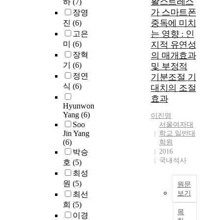
활스트레스
n
하
(7)
m
t
u
.
e
g
가 스마트폰
:
u
장영
a
그
t
o
K
r
중독에 미치
진
(6)
t
러
y
n
A
a
는 영향 : 인
e
고은
나
i
t
C
l
s
미
(6)
지적 유연성
대
s
h
S
c
c
장혁
의 매개효과
학
a
e
)
h
h
기
(6)
및 부정적
생
m
'
을
i
o
정연
기분조절 기
이
u
w
남
l
o
식
(6)
대치의 조절
된
l
o
은
d
l
후
t
효과
m
영
r
L
Hyunwon
에
i
e
(
e
e
Yang
(6)
이진영
는
-
n
2
n
e
Soo
서울여자대
식
c
'
0
'
E
Jin Yang
학교 일반대
습
u
w
0
s
u
(6)
학원
관
l
e
8
K
n
박승
2016
이
t
l
)
o
국내석사
K
호
(5)
불
u
f
이
r
y
최성
규
r
a
개
e
u
원
(5)
원문
칙
a
r
정
a
n
보기
최선
해
l
e
・
n
g
희
(5)
지
s
T
s
번
r
D
목
고
o
이경
h
y
안
e
e