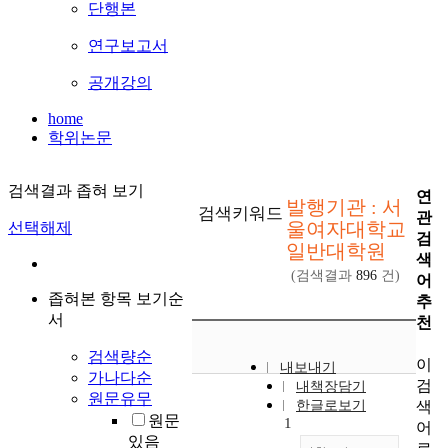
단행본
연구보고서
공개강의
home
학위논문
검색결과 좁혀 보기
연
발행기관 : 서
검색키워드
관
울여자대학교
선택해제
검
일반대학원
색
(검색결과
896
건)
어
좁혀본 항목 보기순
추
서
천
검색량순
이
내보내기
가나다순
검
내책장담기
원문유무
색
한글로보기
원문
1
어
있음