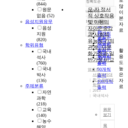
로
정확도순
(844)
많
모-자 정서
원문
내림차순
이
정확도
적 상호작용
없음
(52)
본
순
음성지원유무
10개씩 출력
및 아동의
내림차순
자
인기도
음성
자아존중감
료
순
조회
10개씩
지원
과 사회적
연도순
출력
(820)
유능성 간의
제목순
학위유형
20개씩
관계 : 다문
저자순
활
국내
출력
화가정과 일
발행기
용
석사
30개씩
반가정 비교
관순
도
(760)
출력
높
국내
50개씩
염효진
은
박사
서울여자대
출력
학교 일반대
자
(136)
100개씩
학원
주제분류
료
출력
2015
자연
국내석사
과학
(218)
교육
원문
보기
(140)
농수
본
목
해양
연