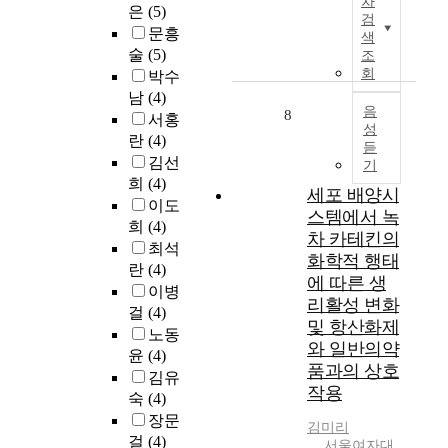
차
과
c
은
(5)
e
s
한
a
p
검
도
i
p
문흥
t
도
d
색
a
한
e
u
e
술
(5)
구
i
조
r
체
t
r
m
회
를
n
박수
t
중
y
p
i
통
g
남
(4)
m
조
w
o
음
n
8
해
a
서홍
e
절
i
성
s
t
,
n
n
란
(4)
듣
로
t
e
h
과
d
t
김선
기
인
h
o
e
제
s
o
희
(4)
해
m
f
세포 배양시
1
상
p
f
이도
다
a
t
9
스템에서 녹
황
e
K
희
(4)
양
n
h
6
에
l
차 카테킨의
o
최석
한
y
i
0
서
l
화학적 행태
r
란
(4)
건
d
s
s
의
i
e
에 따른 생
강
i
이병
s
a
부
n
a
리활성 변화
문
f
t
걸
(4)
n
모
g
n
및 항산화제
제
f
u
d
노동
와
a
L
와 일반의약
가
e
d
1
윤
(4)
아
c
a
품과의 상호
발
r
y
9
동
c
김유
n
생
e
작용
i
7
의
u
숙
(4)
g
할
n
s
0
정
r
u
장문
김미리
수
t
t
s
서
a
a
걸
(4)
서울여자대