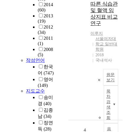
머
i
따른 식습관
2014
니
s
(60)
및 혈액 임
를
s
2013
상지표 비교
대
t
(19)
연구
상
u
2012
으
d
(34)
이루지
로
y
2011
서울여자대
모
w
(1)
학교 일반대
-
a
2008
학원
자
s
(5)
2018
정
t
작성언어
국내석사
서
o
한국
적
e
어
(747)
원문
상
x
영어
보기
호
a
(149)
대
작
m
지도교수
목
학
용
i
차
송미
생
및
n
검
경
(40)
은
아
e
색
김종
청
조
동
t
남
(34)
소
회
의
h
정연
년
자
e
득
(28)
기
음
4
아
e