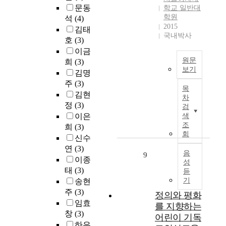
있
p
o
a
적
c
g
문동
학교 일반대
다
e
v
n
상
y
e
학원
석
(4)
.
o
e
d
호
.
&
2015
김태
본
p
r
n
작
B
국내박사
L
호
(3)
연
l
i
e
용
e
i
이금
구
e
f
w
방
c
t
원문
의
s
희
(3)
y
s
식
a
e
보기
목
t
t
김명
p
을
u
r
적
h
h
V
주
(3)
a
평
s
a
목
은
e
e
a
p
김현
가
e
t
차
여
r
m
r
e
하
K
정
(3)
u
검
대
e
e
i
r
였
o
이은
색
r
생
f
d
o
a
다
r
조
희
(3)
e
의
o
i
u
r
회
.
e
T
신수
거
r
a
s
t
둘
a
h
연
(3)
주
e
t
p
음
i
9
째
n
e
이종
형
,
성
i
h
c
,
p
g
태
(3)
듣
태
t
n
y
l
아
r
r
기
송현
에
h
g
s
e
동
o
a
주
(3)
따
e
e
i
정의와 평화
s
의
n
d
른
a
임효
f
o
p
를 지향하는
자
u
u
식
d
창
(3)
f
l
u
아
n
어린이 기독
a
습
o
e
o
하은
b
존
c