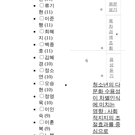
u
날
원문
류기
1
p
l
보기
임
현
(11)
9
r
u
신
T
9
o
이준
m
목
을
h
4
g
행
(11)
f
차
통
i
)
r
o
최혜
검
하
s
이
a
r
색
지
(11)
여
s
개
m
조
K
백종
제
t
발
c
회
o
호
(11)
2
u
한
o
r
김혜
세
d
음
K
m
6
e
경
(10)
대
성
y
a
b
a
정소
를
듣
c
h
i
n
기
양
연
(10)
o
e
n
l
육
오승
n
청소년의 다
n
i
a
해
현
(10)
d
정
n
문화 수용성
n
야
u
정영
서
g
이 차별인식
g
하
c
코
r
욱
(10)
u
에 미치는
는
t
딩
e
이인
a
영향 : 사회
모
e
시
a
숙
(9)
g
적지지의 조
체
d
스
d
e
이훈
절효과를 중
이
a
템
i
e
복
(9)
심으로
므
d
(
n
d