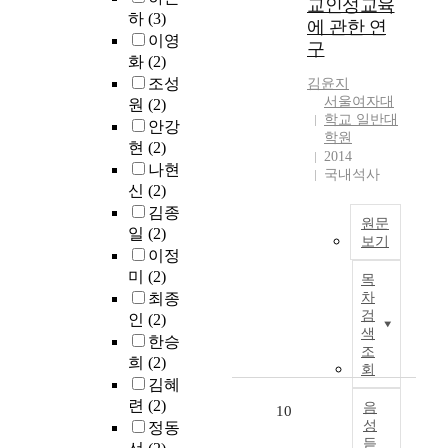
교인성교육
t
관
l
c
g
l
하
(3)
중
i
e
에 관한 연
과
e
t
i
i
감
a
이영
S
구
혈
s
o
c
s
을
t
화
(2)
c
액
c
f
a
h
측
i
조성
h
김윤지
특
e
c
l
e
정
o
서울여자대
o
원
(2)
성
n
o
e
d
하
n
학교 일반대
o
안강
을
t
g
f
a
학원
기
d
l
현
(2)
조
s
n
f
2014
t
위
o
o
나현
사
f
국내석사
i
e
t
해
e
f
신
(2)
하
r
t
c
h
C
s
S
김종
는
o
i
t
a
o
n
e
원문
일
(2)
데
m
v
s
t
o
'
보기
o
있
o
이정
e
o
t
p
t
u
인
다
r
f
f
미
(2)
i
e
m
목
l
성
.
d
l
t
m
최종
차
r
a
W
교
i
e
e
검
e
인
(2)
s
t
o
육
총
n
색
x
a
.
m
c
한승
m
은
조
3
a
i
c
I
i
h
희
(2)
e
유
회
7
r
b
a
n
t
w
n
김혜
아
4
y
i
t
p
h
i
'
련
(2)
기
음
10
명
f
l
e
a
(
t
s
성
정동
에
의
a
i
c
r
1
h
U
듣
아