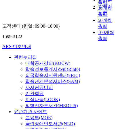
저자순
록
출력
,
i
i
x
f
능
n
s
e
발행기
지
30개씩
음
l
o
i
l
성
r
c
e
관순
도
출력
식
i
n
d
u
을
e
o
d
하
섭
e
50개씩
e
a
e
평
a
n
u
는
취
s
고객센터 (평일: 09:00~18:00)
출력
x
n
n
가
d
s
c
것
빈
.
p
t
100개씩
c
하
i
t
a
에
1599-3122
도
A
e
,
출력
e
기
n
a
t
목
,
t
c
a
o
위
g
n
i
ARS 번호안내
적
신
t
t
n
f
해
a
t
o
을
체
h
a
t
i
P
n
l
관련누리집
n
두
활
i
n
i
n
e
d
y
대학공개강의(KOCW)
p
고
동
s
c
-
s
a
s
i
r
학술정보통계시스템(Rinfo)
있
및
m
i
i
t
s
p
n
o
외국학술지지원센터(FRIC)
다
식
o
e
n
i
e
e
c
g
학술관계분석서비스(SAM)
.
생
m
s
f
t
,
l
r
r
사서커뮤니티
유
활
e
b
l
u
C
l
e
a
아
기관회원
태
n
e
a
t
l
i
a
m
인
지식나눔(LOOK)
도
t
t
m
i
a
n
s
s
성
의학전자도서관(MEDLIS)
를
,
w
m
o
r
g
i
o
교
유관기관 사이트
조
f
e
a
n
k
t
n
f
육
교육부(MOE)
사
o
e
t
s
과
h
g
t
은
국립장애인도서관(NLD)
하
r
n
o
i
C
e
e
h
시