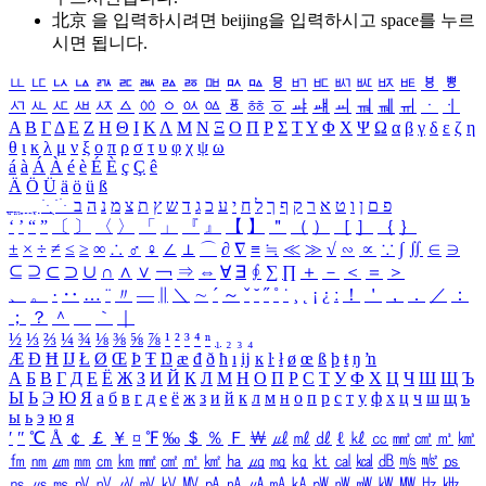
北京 을 입력하시려면
beijing
을 입력하시고 space를 누르
시면 됩니다.
ㅥ
ㅦ
ㅧ
ㅨ
ㅩ
ㅪ
ㅫ
ㅬ
ㅭ
ㅮ
ㅯ
ㅰ
ㅱ
ㅲ
ㅳ
ㅴ
ㅵ
ㅶ
ㅷ
ㅸ
ㅹ
ㅺ
ㅻ
ㅼ
ㅽ
ㅾ
ㅿ
ㆀ
ㆁ
ㆂ
ㆃ
ㆄ
ㆅ
ㆆ
ㆇ
ㆈ
ㆉ
ㆊ
ㆋ
ㆌ
ㆍ
ㆎ
Α
Β
Γ
Δ
Ε
Ζ
Η
Θ
Ι
Κ
Λ
Μ
Ν
Ξ
Ο
Π
Ρ
Σ
Τ
Υ
Φ
Χ
Ψ
Ω
α
β
γ
δ
ε
ζ
η
θ
ι
κ
λ
μ
ν
ξ
ο
π
ρ
σ
τ
υ
φ
χ
ψ
ω
á
à
Á
À
é
è
É
È
ç
Ç
ê
Ä
Ö
Ü
ä
ö
ü
ß
ְ
ֳ
ֲ
ֱ
ָ
ַ
ֵ
ֶ
ִ
ֹ
ּ
ֻ
ׂ
ׁ
ּ
ב
ה
נ
מ
צ
ת
ץ
ש
ד
ג
כ
ע
י
ח
ל
ך
ף
ק
ר
א
ט
ו
ן
ם
פ
‘
’
“
”
〔
〕
〈
〉
「
」
『
』
【
】
＂
（
）
［
］
｛
｝
±
×
÷
≠
≤
≥
∞
∴
♂
♀
∠
⊥
⌒
∂
∇
≡
≒
≪
≫
√
∽
∝
∵
∫
∬
∈
∋
⊆
⊇
⊂
⊃
∪
∩
∧
∨
￢
⇒
⇔
∀
∃
∮
∑
∏
＋
－
＜
＝
＞
、
。
·
‥
…
¨
〃
―
∥
＼
∼
´
～
ˇ
˘
˝
˚
˙
¸
˛
¡
¿
ː
！
＇
，
．
／
：
；
？
＾
＿
｀
｜
½
⅓
⅔
¼
¾
⅛
⅜
⅝
⅞
¹
²
³
⁴
ⁿ
₁
₂
₃
₄
Æ
Ð
Ħ
Ĳ
Ł
Ø
Œ
Þ
Ŧ
Ŋ
æ
đ
ð
ħ
ı
ĳ
ĸ
ŀ
ł
ø
œ
ß
þ
ŧ
ŋ
ŉ
А
Б
В
Г
Д
Е
Ё
Ж
З
И
Й
К
Л
М
Н
О
П
Р
С
Т
У
Ф
Х
Ц
Ч
Ш
Щ
Ъ
Ы
Ь
Э
Ю
Я
а
б
в
г
д
е
ё
ж
з
и
й
к
л
м
н
о
п
р
с
т
у
ф
х
ц
ч
ш
щ
ъ
ы
ь
э
ю
я
′
″
℃
Å
￠
￡
￥
¤
℉
‰
＄
％
Ｆ
￦
㎕
㎖
㎗
ℓ
㎘
㏄
㎣
㎤
㎥
㎦
㎙
㎚
㎛
㎜
㎝
㎞
㎟
㎠
㎡
㎢
㏊
㎍
㎎
㎏
㏏
㎈
㎉
㏈
㎧
㎨
㎰
㎱
㎲
㎳
㎴
㎵
㎶
㎷
㎸
㎹
㎀
㎁
㎂
㎃
㎄
㎺
㎻
㎽
㎾
㎿
㎐
㎑