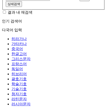
상세검색
결과 내 재검색
인기 검색어
다국어 입력
히라가나
가타카나
중국어
한글고어
그리스문자
프랑스어
독일어
히브리어
괄호기호
학술기호
기술기호
첨자기호
라틴문자
러시아문자