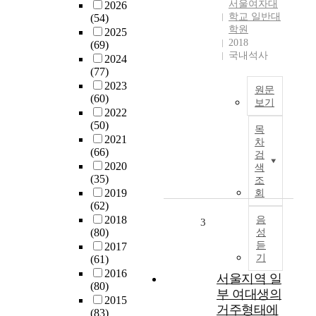
서울여자대
2026
반
학교 일반대
(54)
가
학원
2025
정
2018
(69)
의
국내석사
2024
초
(77)
등
2023
원문
학
(60)
보기
교
2022
2
T
(50)
목
,
h
2021
차
3
e
(66)
검
,
p
2020
색
4
u
(35)
조
,
r
2019
회
(62)
5
p
2018
학
o
음
3
(80)
성
년
s
듣
2017
아
e
기
(61)
동
o
2016
과
f
서울지역 일
(80)
그
t
부 여대생의
2015
어
h
거주형태에
(83)