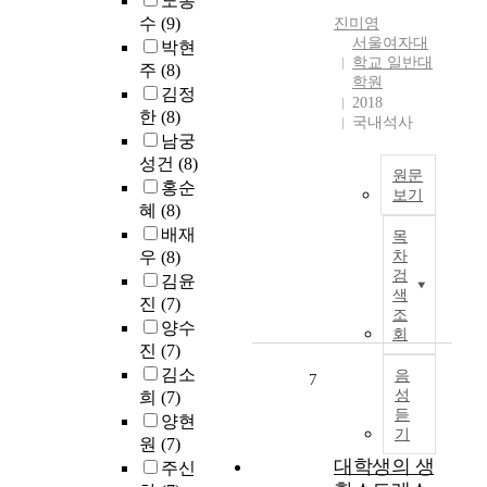
노봉
로
i
K
g
u
수
(9)
진미영
더
s
a
a
c
서울여자대
박현
욱
c
h
n
a
학교 일반대
주
(8)
적
o
e
d
t
학원
극
김정
u
n
s
2018
i
적
한
(8)
r
A
p
국내석사
o
이
남궁
s
f
e
n
고
e
성건
(8)
f
l
:
원문
적
a
e
l
홍순
F
보기
절
n
c
i
혜
(8)
o
한
T
a
t
n
배재
c
목
영
h
l
C
g
u
우
(8)
차
양
e
y
o
o
검
s
김윤
관
m
s
d
n
색
i
진
(7)
리
o
i
조
i
m
n
양수
가
d
회
s
n
u
g
진
(7)
이
e
f
g
l
o
김소
루
r
음
7
o
S
t
f
성
희
(7)
어
n
c
y
i
g
듣
져
s
양현
u
s
c
r
기
야
o
원
(7)
s
t
u
a
한
c
대학생의 생
i
주신
e
l
d
다
i