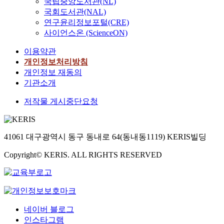
고
t
국립중앙도서관(NL)
l
r
n
r
K
v
e
대
인
h
국회도서관(NAL)
i
y
t
a
o
e
g
의
체
e
f
,
연구윤리정보포털(CRE)
h
s
r
r
r
요
측
m
e
a
사이언스온 (ScienceON)
e
e
e
y
a
규
정
t
s
n
p
(
a
y
d
에
및
o
이용약관
t
d
r
1
n
e
u
따
혈
i
개인정보처리방침
r
a
o
9
w
a
a
라
액
m
e
n
개인정보 재동의
c
7
o
r
t
발
임
p
s
t
기관소개
e
9
r
,
e
전
상
r
s
i
s
)
d
t
s
되
지
o
저작물 게시중단요청
a
-
s
의
s
h
c
고
표
v
n
c
o
‘
t
e
h
있
를
e
d
a
f
사
h
r
o
다
분
t
s
n
d
회
a
e
o
41061 대구광역시 동구 동내로 64(동내동1119) KERIS빌딩
.
석
h
m
c
i
적
t
i
l
공
하
e
a
e
s
유
c
Copyright© KERIS. ALL RIGHTS RESERVED
s
s
공
였
c
r
r
c
능
h
f
b
교
다
a
t
a
o
감
a
e
a
육
.
p
p
c
u
척
n
w
s
에
a
h
t
r
도
g
s
e
서
연
b
o
i
s
(
e
t
d
는
네이버 블로그
구
i
n
v
e
I
s
u
o
'
인스타그램
대
l
e
i
f
o
a