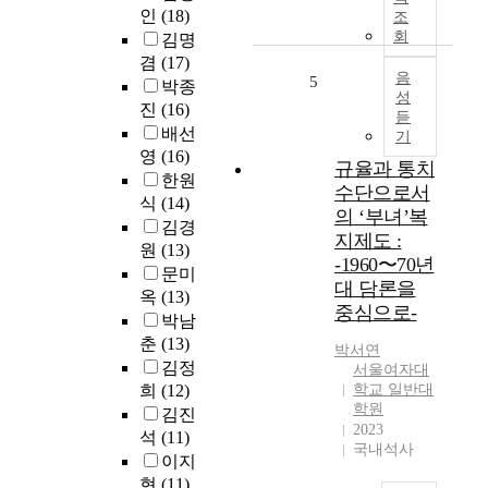
사
해
l
R
인
(18)
조
결
살
o
A
회
김명
정
펴
g
C
겸
(17)
이
보
i
T
음
5
박종
이
고
c
성
A
진
(16)
루
자
a
듣
n
어
배선
기
하
l
a
지
영
(16)
였
r
n
규율과 통치
는
한원
다
u
a
수단으로서
시
식
(14)
.
l
l
의 ‘부녀’복
기
이
e
김경
y
지제도 :
이
를
s
원
(13)
s
-1960〜70년
다
위
i
문미
i
.
대 담론을
해
n
s
옥
(13)
특
중심으로-
첫
s
o
박남
히
째
t
f
춘
(13)
여
박서연
,
r
c
김정
서울여자대
대
K
u
u
희
(12)
학교 일반대
생
a
c
r
학원
김진
의
h
t
r
2023
석
(11)
경
e
i
i
국내석사
우
이지
n
o
c
훗
현
(11)
(
n