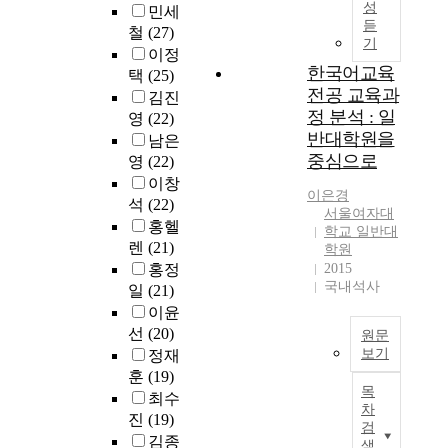
성
에
민세
존
f
듣
서
철
(27)
중
f
기
성
이정
감
e
인
한국어교육
택
(25)
과
c
기
전공 교육과
아
t
김진
로
정 분석 : 일
동
s
영
(22)
첫
의
o
반대학원을
남은
발
사
f
중심으로
영
(22)
돋
회
t
이창
움
적
h
이은경
석
(22)
을
서울여자대
유
e
홍헬
하
학교 일반대
능
K
렌
(21)
는
학원
성
o
홍정
2015
단
간
r
국내석사
계
일
(21)
의
e
이
이윤
관
a
자
선
(20)
계
n
원문
자
보기
정재
와
p
발
차
h
훈
(19)
A
적
목
이
o
최수
B
인
차
에
n
진
(19)
S
검
의
대
o
T
김종
색