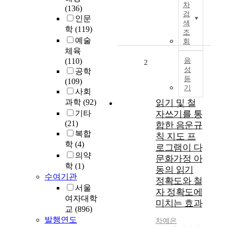
차
(136)
구
검
인문
는
색
학
(119)
경
조
예술
상
회
남
체육
도
(110)
음
2
성
및
공학
듣
서
(109)
기
울
사회
지
과학
(92)
읽기 및 철
역
기타
자쓰기를 통
에
(21)
합한 음운규
소
복합
칙 지도 프
재
학
(4)
로그램이 다
한
의약
문화가정 아
다
학
(1)
동의 읽기
문
수여기관
정확도와 철
화
서울
자 정확도에
가
여자대학
미치는 효과
정
교
(896)
과
발행연도
차예은
일