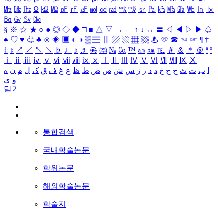
㎒
㎓
㎔
Ω
㏀
㏁
㎊
㎋
㎌
㏖
㏅
㎭
㎮
㎯
㏛
㎩
㎪
㎫
㎬
㏝
㏐
㏓
㏃
㏉
㏜
㏆
§
※
☆
★
○
●
◎
◇
◆
□
■
△
▽
→
←
↑
↓
↔
〓
◁
◀
▷
▶
♤
♠
♡
♥
♧
♣
⊙
◈
▣
◐
◑
▒
▤
▥
▨
▧
▦
▩
♨
☏
☎
☜
☞
¶
†
‡
↕
↗
↙
↖
↘
♭
♩
♪
♬
㉿
㈜
№
㏇
™
㏂
㏘
℡
＃
＆
＊
＠
ª
º
ⅰ
ⅱ
ⅲ
ⅳ
ⅴ
ⅵ
ⅶ
ⅷ
ⅸ
ⅹ
Ⅰ
Ⅱ
Ⅲ
Ⅳ
Ⅴ
Ⅵ
Ⅶ
Ⅷ
Ⅸ
Ⅹ
ا
ب
ت
ث
ج
ح
خ
د
ذ
ر
ز
س
ش
ص
ض
ط
ظ
ع
غ
ف
ق
ک
ل
م
ن
ه
و
ی
닫기
통합검색
국내학술논문
학위논문
해외학술논문
학술지