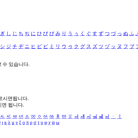
ぎ
し
じ
ち
ぢ
に
ひ
び
ぴ
み
り
う
ぅ
く
ぐ
す
ず
つ
づ
っ
ぬ
ふ
シ
ジ
チ
ヂ
ニ
ヒ
ビ
ピ
ミ
リ
ウ
ゥ
ク
グ
ス
ズ
ツ
ヅ
ッ
ヌ
フ
ブ
할 수 있습니다.
누르시면됩니다.
시면 됩니다.
ㅻ
ㅼ
ㅽ
ㅾ
ㅿ
ㆀ
ㆁ
ㆂ
ㆃ
ㆄ
ㆅ
ㆆ
ㆇ
ㆈ
ㆉ
ㆊ
ㆋ
ㆌ
ㆍ
ㆎ
θ
ι
κ
λ
μ
ν
ξ
ο
π
ρ
σ
τ
υ
φ
χ
ψ
ω