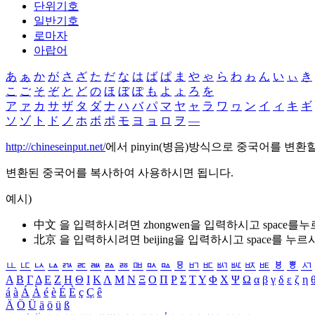
단위기호
일반기호
로마자
아랍어
あ
ぁ
か
が
さ
ざ
た
だ
な
は
ば
ぱ
ま
や
ゃ
ら
わ
ゎ
ん
い
ぃ
き
こ
ご
そ
ぞ
と
ど
の
ほ
ぼ
ぽ
も
よ
ょ
ろ
を
ア
ァ
カ
サ
ザ
タ
ダ
ナ
ハ
バ
パ
マ
ヤ
ャ
ラ
ワ
ヮ
ン
イ
ィ
キ
ギ
ソ
ゾ
ト
ド
ノ
ホ
ボ
ポ
モ
ヨ
ョ
ロ
ヲ
―
http://chineseinput.net/
에서 pinyin(병음)방식으로 중국어를 변환
변환된 중국어를 복사하여 사용하시면 됩니다.
예시)
中文 을 입력하시려면
zhongwen
을 입력하시고 space를
北京 을 입력하시려면
beijing
을 입력하시고 space를 누르
ㅥ
ㅦ
ㅧ
ㅨ
ㅩ
ㅪ
ㅫ
ㅬ
ㅭ
ㅮ
ㅯ
ㅰ
ㅱ
ㅲ
ㅳ
ㅴ
ㅵ
ㅶ
ㅷ
ㅸ
ㅹ
ㅺ
Α
Β
Γ
Δ
Ε
Ζ
Η
Θ
Ι
Κ
Λ
Μ
Ν
Ξ
Ο
Π
Ρ
Σ
Τ
Υ
Φ
Χ
Ψ
Ω
α
β
γ
δ
ε
ζ
η
á
à
Á
À
é
è
É
È
ç
Ç
ê
Ä
Ö
Ü
ä
ö
ü
ß