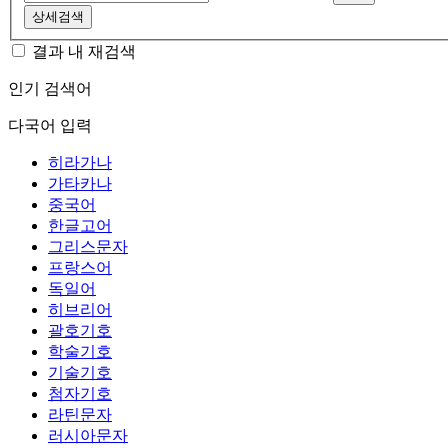
상세검색
결과 내 재검색
인기 검색어
다국어 입력
히라가나
가타카나
중국어
한글고어
그리스문자
프랑스어
독일어
히브리어
괄호기호
학술기호
기술기호
첨자기호
라틴문자
러시아문자