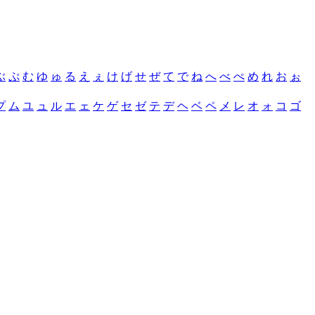
ぶ
ぷ
む
ゆ
ゅ
る
え
ぇ
け
げ
せ
ぜ
て
で
ね
へ
べ
ぺ
め
れ
お
ぉ
プ
ム
ユ
ュ
ル
エ
ェ
ケ
ゲ
セ
ゼ
テ
デ
ヘ
ベ
ペ
メ
レ
オ
ォ
コ
ゴ