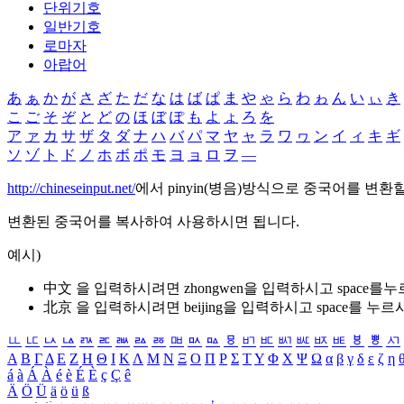
단위기호
일반기호
로마자
아랍어
あ
ぁ
か
が
さ
ざ
た
だ
な
は
ば
ぱ
ま
や
ゃ
ら
わ
ゎ
ん
い
ぃ
き
こ
ご
そ
ぞ
と
ど
の
ほ
ぼ
ぽ
も
よ
ょ
ろ
を
ア
ァ
カ
サ
ザ
タ
ダ
ナ
ハ
バ
パ
マ
ヤ
ャ
ラ
ワ
ヮ
ン
イ
ィ
キ
ギ
ソ
ゾ
ト
ド
ノ
ホ
ボ
ポ
モ
ヨ
ョ
ロ
ヲ
―
http://chineseinput.net/
에서 pinyin(병음)방식으로 중국어를 변환
변환된 중국어를 복사하여 사용하시면 됩니다.
예시)
中文 을 입력하시려면
zhongwen
을 입력하시고 space를
北京 을 입력하시려면
beijing
을 입력하시고 space를 누르
ㅥ
ㅦ
ㅧ
ㅨ
ㅩ
ㅪ
ㅫ
ㅬ
ㅭ
ㅮ
ㅯ
ㅰ
ㅱ
ㅲ
ㅳ
ㅴ
ㅵ
ㅶ
ㅷ
ㅸ
ㅹ
ㅺ
Α
Β
Γ
Δ
Ε
Ζ
Η
Θ
Ι
Κ
Λ
Μ
Ν
Ξ
Ο
Π
Ρ
Σ
Τ
Υ
Φ
Χ
Ψ
Ω
α
β
γ
δ
ε
ζ
η
á
à
Á
À
é
è
É
È
ç
Ç
ê
Ä
Ö
Ü
ä
ö
ü
ß