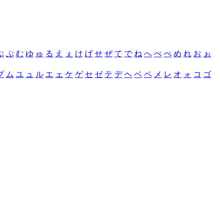
ぶ
ぷ
む
ゆ
ゅ
る
え
ぇ
け
げ
せ
ぜ
て
で
ね
へ
べ
ぺ
め
れ
お
ぉ
プ
ム
ユ
ュ
ル
エ
ェ
ケ
ゲ
セ
ゼ
テ
デ
ヘ
ベ
ペ
メ
レ
オ
ォ
コ
ゴ