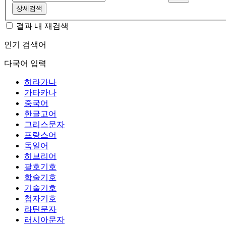
상세검색
결과 내 재검색
인기 검색어
다국어 입력
히라가나
가타카나
중국어
한글고어
그리스문자
프랑스어
독일어
히브리어
괄호기호
학술기호
기술기호
첨자기호
라틴문자
러시아문자