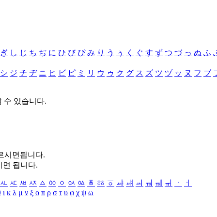
ぎ
し
じ
ち
ぢ
に
ひ
び
ぴ
み
り
う
ぅ
く
ぐ
す
ず
つ
づ
っ
ぬ
ふ
シ
ジ
チ
ヂ
ニ
ヒ
ビ
ピ
ミ
リ
ウ
ゥ
ク
グ
ス
ズ
ツ
ヅ
ッ
ヌ
フ
ブ
할 수 있습니다.
누르시면됩니다.
시면 됩니다.
ㅻ
ㅼ
ㅽ
ㅾ
ㅿ
ㆀ
ㆁ
ㆂ
ㆃ
ㆄ
ㆅ
ㆆ
ㆇ
ㆈ
ㆉ
ㆊ
ㆋ
ㆌ
ㆍ
ㆎ
θ
ι
κ
λ
μ
ν
ξ
ο
π
ρ
σ
τ
υ
φ
χ
ψ
ω