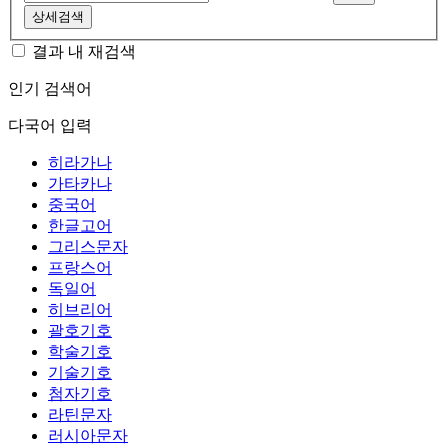
상세검색
결과 내 재검색
인기 검색어
다국어 입력
히라가나
가타카나
중국어
한글고어
그리스문자
프랑스어
독일어
히브리어
괄호기호
학술기호
기술기호
첨자기호
라틴문자
러시아문자