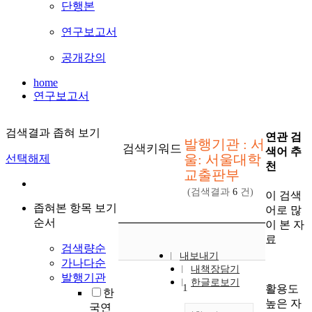
단행본
연구보고서
공개강의
home
연구보고서
검색결과 좁혀 보기
연관 검
발행기관 : 서
검색키워드
색어 추
울: 서울대학
선택해제
천
교출판부
(검색결과
6
건)
이 검색
좁혀본 항목 보기
어로 많
순서
이 본 자
료
검색량순
내보내기
가나다순
내책장담기
발행기관
한글로보기
1
활용도
한
높은 자
국연