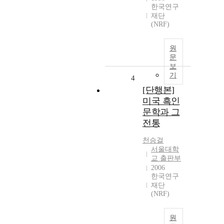
한국연구
재단
(NRF)
원
문
보
기
4
[단행본]
미국 흑인
문학과 그
전통
천승걸
서울대학
교 출판부
2006
한국연구
재단
(NRF)
원