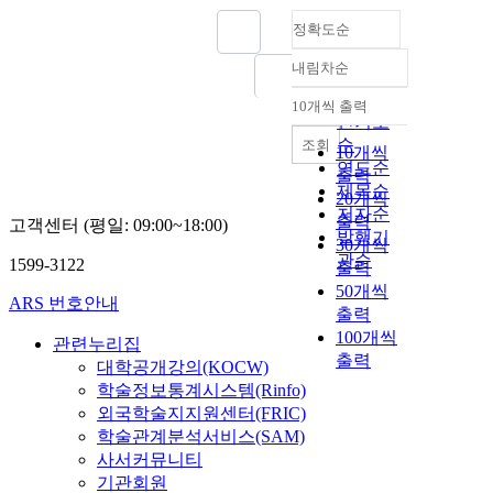
정확도순
내림차순
정확도
순
10개씩 출력
내림차순
인기도
순
조회
10개씩
연도순
출력
제목순
20개씩
저자순
출력
고객센터 (평일: 09:00~18:00)
발행기
30개씩
관순
1599-3122
출력
50개씩
ARS 번호안내
출력
100개씩
관련누리집
출력
대학공개강의(KOCW)
학술정보통계시스템(Rinfo)
외국학술지지원센터(FRIC)
학술관계분석서비스(SAM)
사서커뮤니티
기관회원