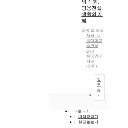
의 신화,
영웅전설,
생활의 지
혜
심락
,
칼
,
조셉
서울: 서
울대학교
출판부
2004
한국연구
재단
(NRF)
원
문
보
기
내보내기
내책장담기
한글로보기