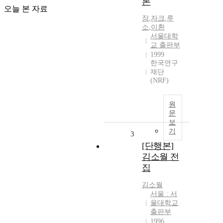
론
오늘 본 자료
장
,
자크
,
루
소
,
이환
서울대학
교 출판부
1999
한국연구
재단
(NRF)
원
문
보
기
3
[단행본]
김소월 전
집
김소월
서울 : 서
울대학교
출판부
1996