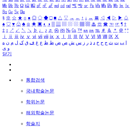
㎒
㎓
㎔
Ω
㏀
㏁
㎊
㎋
㎌
㏖
㏅
㎭
㎮
㎯
㏛
㎩
㎪
㎫
㎬
㏝
㏐
㏓
㏃
㏉
㏜
㏆
§
※
☆
★
○
●
◎
◇
◆
□
■
△
▽
→
←
↑
↓
↔
〓
◁
◀
▷
▶
♤
♠
♡
♥
♧
♣
⊙
◈
▣
◐
◑
▒
▤
▥
▨
▧
▦
▩
♨
☏
☎
☜
☞
¶
†
‡
↕
↗
↙
↖
↘
♭
♩
♪
♬
㉿
㈜
№
㏇
™
㏂
㏘
℡
＃
＆
＊
＠
ª
º
ⅰ
ⅱ
ⅲ
ⅳ
ⅴ
ⅵ
ⅶ
ⅷ
ⅸ
ⅹ
Ⅰ
Ⅱ
Ⅲ
Ⅳ
Ⅴ
Ⅵ
Ⅶ
Ⅷ
Ⅸ
Ⅹ
ا
ب
ت
ث
ج
ح
خ
د
ذ
ر
ز
س
ش
ص
ض
ط
ظ
ع
غ
ف
ق
ک
ل
م
ن
ه
و
ی
닫기
통합검색
국내학술논문
학위논문
해외학술논문
학술지