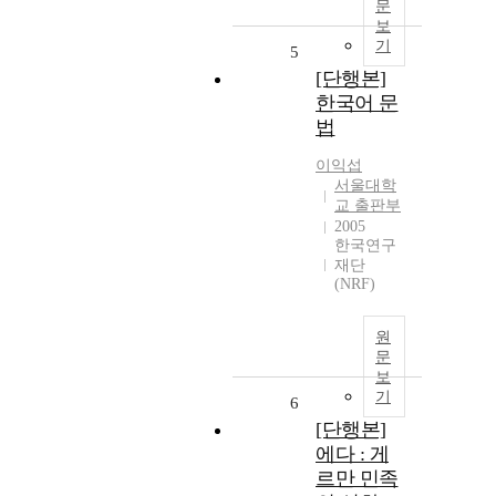
문
보
기
5
[단행본]
한국어 문
법
이익섭
서울대학
교 출판부
2005
한국연구
재단
(NRF)
원
문
보
기
6
[단행본]
에다 : 게
르만 민족