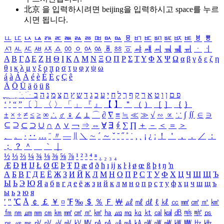
北京 을 입력하시려면
beijing
을 입력하시고 space를 누르
시면 됩니다.
ㅥ
ㅦ
ㅧ
ㅨ
ㅩ
ㅪ
ㅫ
ㅬ
ㅭ
ㅮ
ㅯ
ㅰ
ㅱ
ㅲ
ㅳ
ㅴ
ㅵ
ㅶ
ㅷ
ㅸ
ㅹ
ㅺ
ㅻ
ㅼ
ㅽ
ㅾ
ㅿ
ㆀ
ㆁ
ㆂ
ㆃ
ㆄ
ㆅ
ㆆ
ㆇ
ㆈ
ㆉ
ㆊ
ㆋ
ㆌ
ㆍ
ㆎ
Α
Β
Γ
Δ
Ε
Ζ
Η
Θ
Ι
Κ
Λ
Μ
Ν
Ξ
Ο
Π
Ρ
Σ
Τ
Υ
Φ
Χ
Ψ
Ω
α
β
γ
δ
ε
ζ
η
θ
ι
κ
λ
μ
ν
ξ
ο
π
ρ
σ
τ
υ
φ
χ
ψ
ω
á
à
Á
À
é
è
É
È
ç
Ç
ê
Ä
Ö
Ü
ä
ö
ü
ß
ְ
ֳ
ֲ
ֱ
ָ
ַ
ֵ
ֶ
ִ
ֹ
ּ
ֻ
ׂ
ׁ
ּ
ב
ה
נ
מ
צ
ת
ץ
ש
ד
ג
כ
ע
י
ח
ל
ך
ף
ק
ר
א
ט
ו
ן
ם
פ
‘
’
“
”
〔
〕
〈
〉
「
」
『
』
【
】
＂
（
）
［
］
｛
｝
±
×
÷
≠
≤
≥
∞
∴
♂
♀
∠
⊥
⌒
∂
∇
≡
≒
≪
≫
√
∽
∝
∵
∫
∬
∈
∋
⊆
⊇
⊂
⊃
∪
∩
∧
∨
￢
⇒
⇔
∀
∃
∮
∑
∏
＋
－
＜
＝
＞
、
。
·
‥
…
¨
〃
―
∥
＼
∼
´
～
ˇ
˘
˝
˚
˙
¸
˛
¡
¿
ː
！
＇
，
．
／
：
；
？
＾
＿
｀
｜
½
⅓
⅔
¼
¾
⅛
⅜
⅝
⅞
¹
²
³
⁴
ⁿ
₁
₂
₃
₄
Æ
Ð
Ħ
Ĳ
Ł
Ø
Œ
Þ
Ŧ
Ŋ
æ
đ
ð
ħ
ı
ĳ
ĸ
ŀ
ł
ø
œ
ß
þ
ŧ
ŋ
ŉ
А
Б
В
Г
Д
Е
Ё
Ж
З
И
Й
К
Л
М
Н
О
П
Р
С
Т
У
Ф
Х
Ц
Ч
Ш
Щ
Ъ
Ы
Ь
Э
Ю
Я
а
б
в
г
д
е
ё
ж
з
и
й
к
л
м
н
о
п
р
с
т
у
ф
х
ц
ч
ш
щ
ъ
ы
ь
э
ю
я
′
″
℃
Å
￠
￡
￥
¤
℉
‰
＄
％
Ｆ
￦
㎕
㎖
㎗
ℓ
㎘
㏄
㎣
㎤
㎥
㎦
㎙
㎚
㎛
㎜
㎝
㎞
㎟
㎠
㎡
㎢
㏊
㎍
㎎
㎏
㏏
㎈
㎉
㏈
㎧
㎨
㎰
㎱
㎲
㎳
㎴
㎵
㎶
㎷
㎸
㎹
㎀
㎁
㎂
㎃
㎄
㎺
㎻
㎽
㎾
㎿
㎐
㎑