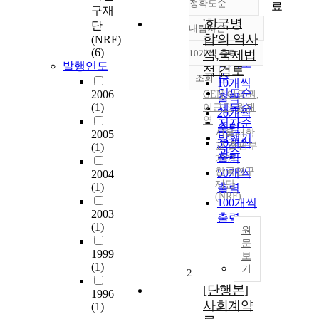
정확도순
료
구재
'한국병
단
내림차순
정확도
합'의 역사
(NRF)
순
(6)
10개씩 출력
적,국제법
내림차순
인기도
발행연도
적 검토
순
조회
10개씩
연도순
2006
GEN
,
이용권
,
출력
(1)
이근관
제목순
,
원재
20개씩
연
저자순
출력
서울대학
2005
발행기
30개씩
교 출판부
(1)
관순
출력
2003
한국연구
50개씩
2004
재단
(1)
출력
(NRF)
100개씩
2003
출력
(1)
원
문
1999
보
(1)
기
2
[단행본]
1996
사회계약
(1)