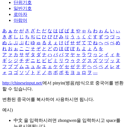
단위기호
일반기호
로마자
아랍어
あ
ぁ
か
が
さ
ざ
た
だ
な
は
ば
ぱ
ま
や
ゃ
ら
わ
ゎ
ん
い
ぃ
き
ぎ
し
じ
ち
ぢ
に
ひ
び
ぴ
み
り
う
ぅ
く
ぐ
す
ず
つ
づ
っ
ぬ
ふ
ぶ
ぷ
む
ゆ
ゅ
る
え
ぇ
け
げ
せ
ぜ
て
で
ね
へ
べ
ぺ
め
れ
お
ぉ
こ
ご
そ
ぞ
と
ど
の
ほ
ぼ
ぽ
も
よ
ょ
ろ
を
ア
ァ
カ
サ
ザ
タ
ダ
ナ
ハ
バ
パ
マ
ヤ
ャ
ラ
ワ
ヮ
ン
イ
ィ
キ
ギ
シ
ジ
チ
ヂ
ニ
ヒ
ビ
ピ
ミ
リ
ウ
ゥ
ク
グ
ス
ズ
ツ
ヅ
ッ
ヌ
フ
ブ
プ
ム
ユ
ュ
ル
エ
ェ
ケ
ゲ
セ
ゼ
テ
デ
ヘ
ベ
ペ
メ
レ
オ
ォ
コ
ゴ
ソ
ゾ
ト
ド
ノ
ホ
ボ
ポ
モ
ヨ
ョ
ロ
ヲ
―
http://chineseinput.net/
에서 pinyin(병음)방식으로 중국어를 변환
할 수 있습니다.
변환된 중국어를 복사하여 사용하시면 됩니다.
예시)
中文 을 입력하시려면
zhongwen
을 입력하시고 space를
누르시면됩니다.