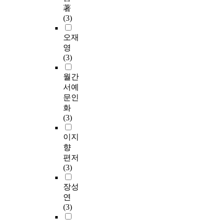
著
(3)
오재
영
(3)
월간
서예
문인
화
(3)
이지
향
편저
(3)
장성
연
(3)