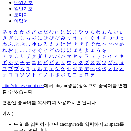
단위기호
일반기호
로마자
아랍어
あ
ぁ
か
が
さ
ざ
た
だ
な
は
ば
ぱ
ま
や
ゃ
ら
わ
ゎ
ん
い
ぃ
き
ぎ
し
じ
ち
ぢ
に
ひ
び
ぴ
み
り
う
ぅ
く
ぐ
す
ず
つ
づ
っ
ぬ
ふ
ぶ
ぷ
む
ゆ
ゅ
る
え
ぇ
け
げ
せ
ぜ
て
で
ね
へ
べ
ぺ
め
れ
お
ぉ
こ
ご
そ
ぞ
と
ど
の
ほ
ぼ
ぽ
も
よ
ょ
ろ
を
ア
ァ
カ
サ
ザ
タ
ダ
ナ
ハ
バ
パ
マ
ヤ
ャ
ラ
ワ
ヮ
ン
イ
ィ
キ
ギ
シ
ジ
チ
ヂ
ニ
ヒ
ビ
ピ
ミ
リ
ウ
ゥ
ク
グ
ス
ズ
ツ
ヅ
ッ
ヌ
フ
ブ
プ
ム
ユ
ュ
ル
エ
ェ
ケ
ゲ
セ
ゼ
テ
デ
ヘ
ベ
ペ
メ
レ
オ
ォ
コ
ゴ
ソ
ゾ
ト
ド
ノ
ホ
ボ
ポ
モ
ヨ
ョ
ロ
ヲ
―
http://chineseinput.net/
에서 pinyin(병음)방식으로 중국어를 변환
할 수 있습니다.
변환된 중국어를 복사하여 사용하시면 됩니다.
예시)
中文 을 입력하시려면
zhongwen
을 입력하시고 space를
누르시면됩니다.