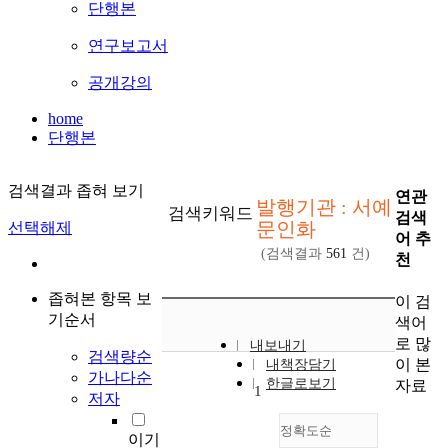
단행본
연구보고서
공개강의
home
단행본
검색결과 좁혀 보기
연관
발행기관 : 서예
검색키워드
검색
문인화
선택해제
어 추
(검색결과
561
건)
천
좁혀본 항목 보
이 검
기순서
색어
로 많
내보내기
검색량순
이 본
내책장담기
가나다순
한글로보기
자료
1
저자
정확도순
이기