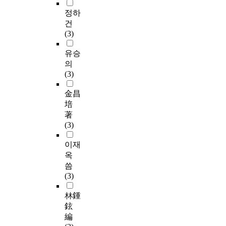
정하
건
(3)
유승
의
(3)
金昌
培
著
(3)
이재
옥
씀
(3)
林鍾
鉉
編