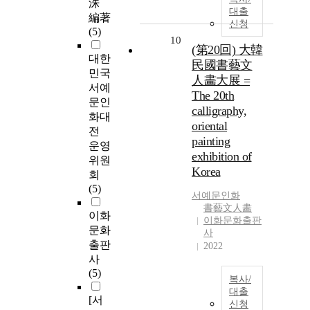
洙
대출
編著
신청
(5)
10
(第20回) 大韓
대한
民國書藝文
민국
人畵大展 =
서예
The 20th
문인
calligraphy,
화대
oriental
전
painting
운영
exhibition of
위원
Korea
회
(5)
서예문인화
書藝文人畵
이화
이화문화출판
문화
사
출판
2022
사
(5)
복사/
대출
[서
신청