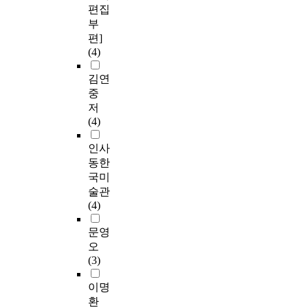
편집
부
편]
(4)
김연
중
저
(4)
인사
동한
국미
술관
(4)
문영
오
(3)
이명
환