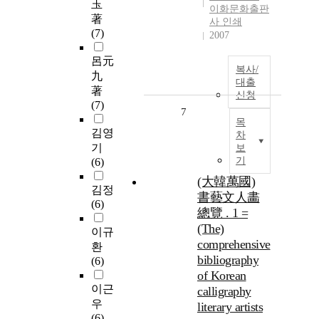
玉
이화문화출판
著
사 인쇄
(7)
2007
呂元
복사/
九
대출
著
신청
(7)
7
목
김영
차
기
보
기
(6)
(大韓萬國)
김정
書藝文人畵
(6)
總覽 . 1 =
(The)
이규
comprehensive
환
bibliography
(6)
of Korean
이근
calligraphy
우
literary artists
(6)