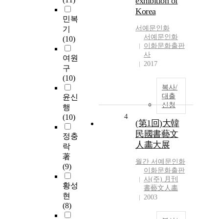
exhibition of
Korea
민복
서예문인화
기
서예문인화
(10)
이화문화출판
사
여원
2017
구
(10)
복사/
대출
윤신
신청
행
4
(10)
(第1回)大韓
民國書藝文
정충
人畵大展
락
著
월간 서예문인화
(9)
이화문화출판
사(주) 月刊
황성
書藝文人畵
현
2003
(8)