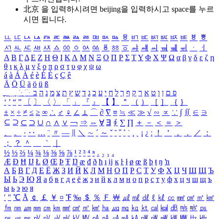
北京 을 입력하시려면
beijing
을 입력하시고 space를 누르
시면 됩니다.
ㅥ
ㅦ
ㅧ
ㅨ
ㅩ
ㅪ
ㅫ
ㅬ
ㅭ
ㅮ
ㅯ
ㅰ
ㅱ
ㅲ
ㅳ
ㅴ
ㅵ
ㅶ
ㅷ
ㅸ
ㅹ
ㅺ
ㅻ
ㅼ
ㅽ
ㅾ
ㅿ
ㆀ
ㆁ
ㆂ
ㆃ
ㆄ
ㆅ
ㆆ
ㆇ
ㆈ
ㆉ
ㆊ
ㆋ
ㆌ
ㆍ
ㆎ
Α
Β
Γ
Δ
Ε
Ζ
Η
Θ
Ι
Κ
Λ
Μ
Ν
Ξ
Ο
Π
Ρ
Σ
Τ
Υ
Φ
Χ
Ψ
Ω
α
β
γ
δ
ε
ζ
η
θ
ι
κ
λ
μ
ν
ξ
ο
π
ρ
σ
τ
υ
φ
χ
ψ
ω
á
à
Á
À
é
è
É
È
ç
Ç
ê
Ä
Ö
Ü
ä
ö
ü
ß
ְ
ֳ
ֲ
ֱ
ָ
ַ
ֵ
ֶ
ִ
ֹ
ּ
ֻ
ׂ
ׁ
ּ
ב
ה
נ
מ
צ
ת
ץ
ש
ד
ג
כ
ע
י
ח
ל
ך
ף
ק
ר
א
ט
ו
ן
ם
פ
‘
’
“
”
〔
〕
〈
〉
「
」
『
』
【
】
＂
（
）
［
］
｛
｝
±
×
÷
≠
≤
≥
∞
∴
♂
♀
∠
⊥
⌒
∂
∇
≡
≒
≪
≫
√
∽
∝
∵
∫
∬
∈
∋
⊆
⊇
⊂
⊃
∪
∩
∧
∨
￢
⇒
⇔
∀
∃
∮
∑
∏
＋
－
＜
＝
＞
、
。
·
‥
…
¨
〃
―
∥
＼
∼
´
～
ˇ
˘
˝
˚
˙
¸
˛
¡
¿
ː
！
＇
，
．
／
：
；
？
＾
＿
｀
｜
½
⅓
⅔
¼
¾
⅛
⅜
⅝
⅞
¹
²
³
⁴
ⁿ
₁
₂
₃
₄
Æ
Ð
Ħ
Ĳ
Ł
Ø
Œ
Þ
Ŧ
Ŋ
æ
đ
ð
ħ
ı
ĳ
ĸ
ŀ
ł
ø
œ
ß
þ
ŧ
ŋ
ŉ
А
Б
В
Г
Д
Е
Ё
Ж
З
И
Й
К
Л
М
Н
О
П
Р
С
Т
У
Ф
Х
Ц
Ч
Ш
Щ
Ъ
Ы
Ь
Э
Ю
Я
а
б
в
г
д
е
ё
ж
з
и
й
к
л
м
н
о
п
р
с
т
у
ф
х
ц
ч
ш
щ
ъ
ы
ь
э
ю
я
′
″
℃
Å
￠
￡
￥
¤
℉
‰
＄
％
Ｆ
￦
㎕
㎖
㎗
ℓ
㎘
㏄
㎣
㎤
㎥
㎦
㎙
㎚
㎛
㎜
㎝
㎞
㎟
㎠
㎡
㎢
㏊
㎍
㎎
㎏
㏏
㎈
㎉
㏈
㎧
㎨
㎰
㎱
㎲
㎳
㎴
㎵
㎶
㎷
㎸
㎹
㎀
㎁
㎂
㎃
㎄
㎺
㎻
㎽
㎾
㎿
㎐
㎑