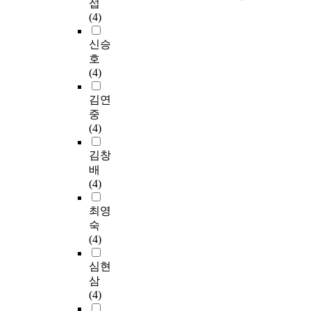
섭
(4)
신승
호
(4)
김연
중
(4)
김창
배
(4)
최영
숙
(4)
심현
삼
(4)