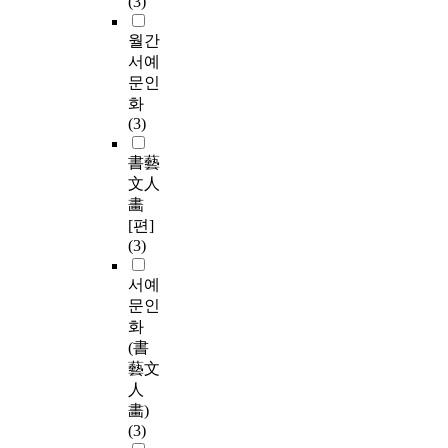
(3)
월간
서예
문인
화
(3)
書藝
文人
畵
[편]
(3)
서예
문인
화
(書
藝文
人
畵)
(3)