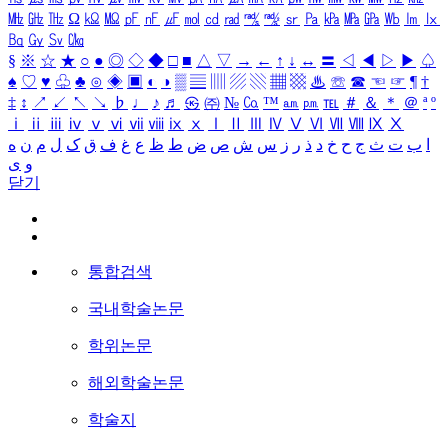
㎒
㎓
㎔
Ω
㏀
㏁
㎊
㎋
㎌
㏖
㏅
㎭
㎮
㎯
㏛
㎩
㎪
㎫
㎬
㏝
㏐
㏓
㏃
㏉
㏜
㏆
§
※
☆
★
○
●
◎
◇
◆
□
■
△
▽
→
←
↑
↓
↔
〓
◁
◀
▷
▶
♤
♠
♡
♥
♧
♣
⊙
◈
▣
◐
◑
▒
▤
▥
▨
▧
▦
▩
♨
☏
☎
☜
☞
¶
†
‡
↕
↗
↙
↖
↘
♭
♩
♪
♬
㉿
㈜
№
㏇
™
㏂
㏘
℡
＃
＆
＊
＠
ª
º
ⅰ
ⅱ
ⅲ
ⅳ
ⅴ
ⅵ
ⅶ
ⅷ
ⅸ
ⅹ
Ⅰ
Ⅱ
Ⅲ
Ⅳ
Ⅴ
Ⅵ
Ⅶ
Ⅷ
Ⅸ
Ⅹ
ا
ب
ت
ث
ج
ح
خ
د
ذ
ر
ز
س
ش
ص
ض
ط
ظ
ع
غ
ف
ق
ک
ل
م
ن
ه
و
ی
닫기
통합검색
국내학술논문
학위논문
해외학술논문
학술지