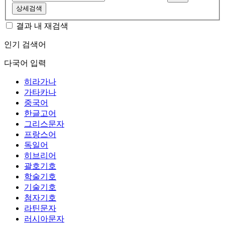
상세검색
결과 내 재검색
인기 검색어
다국어 입력
히라가나
가타카나
중국어
한글고어
그리스문자
프랑스어
독일어
히브리어
괄호기호
학술기호
기술기호
첨자기호
라틴문자
러시아문자