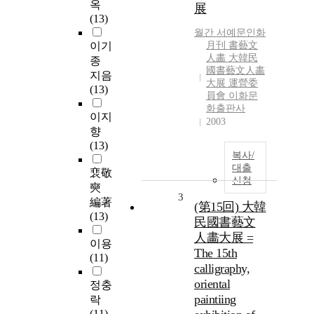
옥
展
(13)
월간 서예문인화
이기
月刊 書藝文
人畵 大韓民
종
國書藝文人畵
지음
大展 運營委
(13)
員會 이화문
화출판사
이지
2003
향
(13)
복사/
대출
裵敬
신청
奭
3
編著
(第15回) 大韓
(13)
民國書藝文
人畵大展 =
이용
The 15th
(11)
calligraphy,
oriental
정충
paintiing
락
(11)