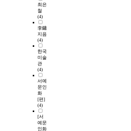
최은
철
(4)
李鏞
지음
(4)
한국
미술
관
(4)
서예
문인
화
[편]
(4)
[서
예문
인화