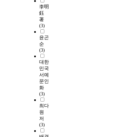
李明
鈺
著
(3)
윤곤
순
(3)
대한
민국
서예
문인
화
(3)
최다
원
저
(3)
배경