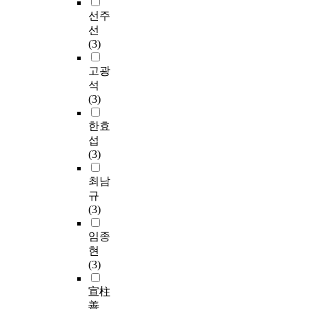
선주
선
(3)
고광
석
(3)
한효
섭
(3)
최남
규
(3)
임종
현
(3)
宣柱
善