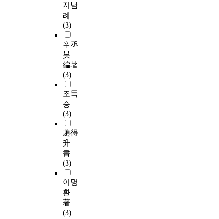
지남
례
(3)
辛丞
昊
編著
(3)
조득
승
(3)
趙得
升
書
(3)
이명
환
著
(3)