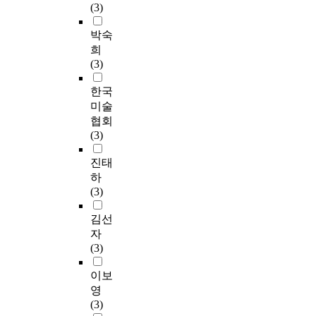
(3)
박숙
희
(3)
한국
미술
협회
(3)
진태
하
(3)
김선
자
(3)
이보
영
(3)