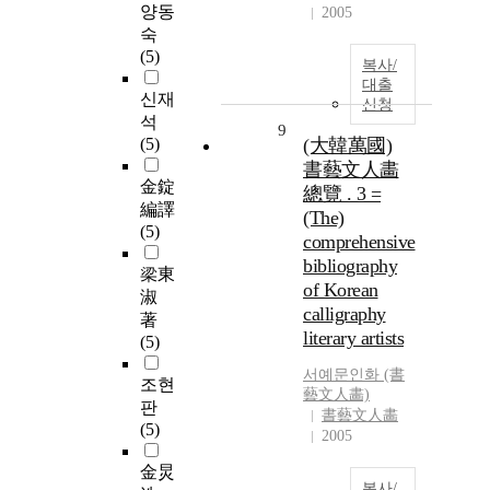
양동
2005
숙
(5)
복사/
대출
신재
신청
석
9
(5)
(大韓萬國)
書藝文人畵
金錠
總覽 . 3 =
編譯
(The)
(5)
comprehensive
bibliography
梁東
of Korean
淑
calligraphy
著
literary artists
(5)
서예문인화 (書
조현
藝文人畵)
판
書藝文人畵
(5)
2005
金炅
복사/