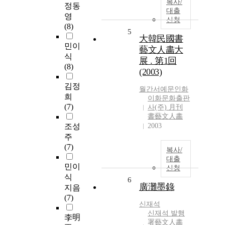
복사/
정동
대출
영
신청
(8)
5
大韓民國書
민이
藝文人畵大
식
展 . 第1回
(8)
(2003)
김정
월간서예문인화
희
이화문화출판
(7)
사(주) 月刊
書藝文人畵
조성
2003
주
(7)
복사/
대출
민이
신청
식
6
廣灘墨錄
지음
(7)
신재석
신재석 발행
李明
署藝文人畵