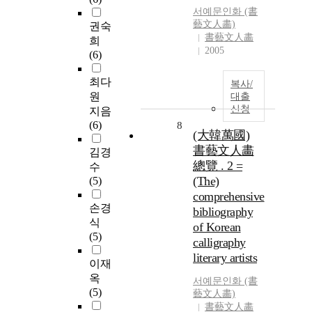
서예문인화 (書
藝文人畵)
권숙
書藝文人畵
희
2005
(6)
최다
복사/
원
대출
신청
지음
(6)
8
(大韓萬國)
書藝文人畵
김경
總覽 . 2 =
수
(The)
(5)
comprehensive
손경
bibliography
식
of Korean
(5)
calligraphy
literary artists
이재
옥
서예문인화 (書
(5)
藝文人畵)
書藝文人畵