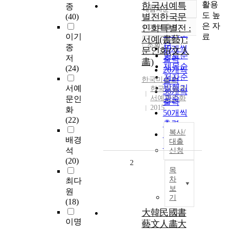
활용
한국서예특
종
내림차순
정확도
도 높
별전한국문
(40)
순
은 자
인화특별전 :
10개씩 출력
내림차순
인기도
료
이기
서예(書藝) :
순
조회
종
10개씩
문인화(文人
연도순
저
출력
畵)
제목순
(24)
20개씩
저자순
한국미술관
출력
발행기
서예
한국미술관
30개씩
서예문인화
관순
문인
출력
2015
화
50개씩
(22)
출력
복사/
100개씩
배경
대출
출력
석
신청
(20)
2
목
차
최다
보
원
기
(18)
大韓民國書
이명
藝文人畵大