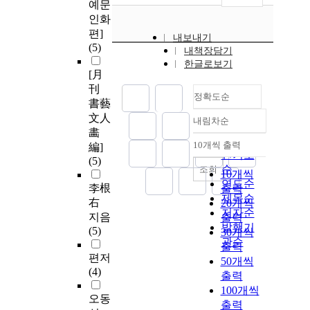
예문
인화
편]
내보내기
(5)
내책장담기
한글로보기
[月
刊
정확도순
書藝
文人
내림차순
정확도
畵
순
10개씩 출력
編]
내림차순
인기도
(5)
순
조회
10개씩
연도순
李根
출력
제목순
右
20개씩
저자순
지음
출력
발행기
(5)
30개씩
관순
출력
편저
50개씩
(4)
출력
100개씩
오동
출력