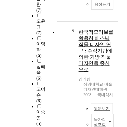
,
t
i
으
a
되
환
도
음성듣기
r
a
o
로
s
었
(7)
많
e
l
n
주
f
는
은
j
i
o
거
a
데
오윤
영
e
z
f
코
c
이
균
향
c
a
9
T
디
i
한국적모티브를
는
(7)
을
t
t
V
네
l
공
활용한 에스닉
미
e
i
M
이
i
연
이영
직물 디자인 연
치
d
o
u
트
t
의
학
며
구 : 수직기법에
c
n
s
가
a
이
(6)
동
의한 가방 직물
o
o
i
적
t
미
반
디자인을 중심
n
f
c
용
i
지
장혜
성
으로
v
K
a
된
o
와
숙
장
e
o
l
사
n
분
(6)
하
김기령
n
r
D
례
m
위
게
상명대학교 예술
t
e
r
를
e
기
고여
되
디자인대학원
i
a
a
중
t
전
송
2008
국내석사
었
o
n
m
심
h
달
(6)
으
n
D
a
으
o
에
며
원문보기
a
a
T
로
d
필
이승
순
l
n
h
살
s
요
연
수
목차검
A
c
현
e
펴
o
한
(5)
전
색조회
r
e
대