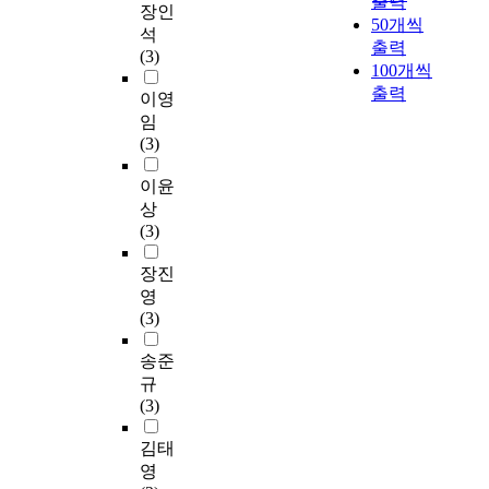
출력
a
e
날
d
0
n
을
이
장인
겨
y
c
50개씩
현
u
0
g
보
너
석
났
e
o
출력
대
c
년
5
고
는
(3)
다
d
n
적
100개씩
t
이
P
즐
아
.
a
o
으
출력
i
후
m
기
티
이영
이
g
m
로
o
부
a
며
스
임
에
r
i
재
n
터
r
체
트
(3)
본
e
c
구
o
현
k
험
와
논
a
d
성
f
재
e
하
음
이윤
문
t
e
되
a
까
t
는
악
상
에
r
v
어
m
지
i
활
에
(3)
서
o
e
다
u
적
n
동
대
는
l
l
양
s
용
g
들
한
장진
한
e
o
한
i
된
-
로
분
영
국
i
p
예
c
스
m
여
석
(3)
무
n
m
술
a
타
i
가
,
용
g
e
분
l
일
x
활
공
송준
의
e
n
야
d
을
s
동
연
규
전
n
t
에
r
수
t
이
의
(3)
통
e
s
서
a
집
r
확
성
성
r
h
그
m
하
a
산
격
김태
을
a
a
가
a
고
t
되
과
영
담
l
v
치
f
,
e
고
목