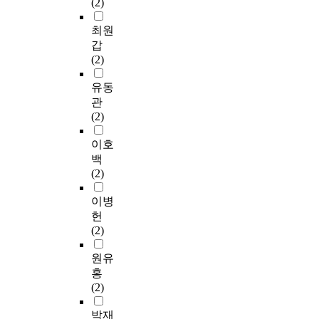
(2)
보
a
e
를
o
연
g
점
적
한
r
p
인
r
구
y
차
분
최원
한
t
r
정
m
의
,
비
석
갑
국
i
o
받
a
내
p
중
,
(2)
창
s
v
고
i
용
e
의
무
작
t
i
있
n
에
r
확
대
유동
무
i
d
다
l
적
f
장
와
관
용
c
e
.
y
합
o
과
기
(2)
작
a
d
이
t
한
r
함
술
품
c
m
와
e
스
m
께
의
이호
양
t
o
같
l
타
a
대
분
백
상
i
r
이
e
일
n
중
석
(2)
에
v
e
비
v
유
c
예
을
서
i
s
서
i
형
e
술
통
이병
나
t
p
구
s
을
s
뿐
해
헌
타
i
a
화
i
7
a
만
조
(2)
난
e
r
된
o
가
t
아
명
사
s
e
문
n
지
i
니
디
원유
회
a
t
화
b
스
s
라
자
홍
적
s
i
에
r
타
f
순
인
(2)
이
w
m
도
o
일
a
수
을
슈
e
e
관
a
로
c
예
구
박재
에