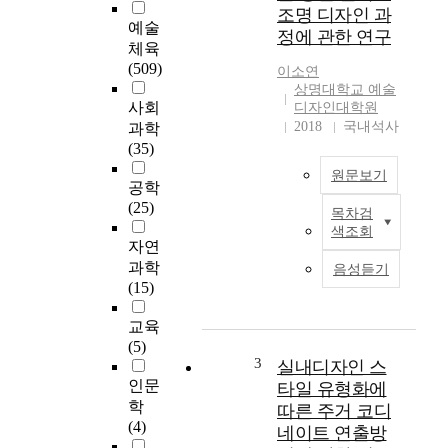
용
조명 디자인 과
작
예술
정에 관한 연구
품
체육
양
(509)
이소연
상
상명대학교 예술
에
사회
디자인대학원
나
2018
국내석사
과학
타
(35)
난
원문보기
사
공학
회
(25)
목차검
콘
적
색조회
서
이
자연
트
슈
과학
음성듣기
에
에
(15)
서
관
조
한
교육
명
연
(5)
은
3
구
실내디자인 스
기
현
인문
타일 유형화에
본
대
학
따른 주거 코디
적
의
(4)
네이트 연출방
인
사