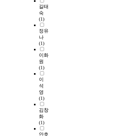
사
c
a
계
e
주
e
야
다
길태
회
a
n
화
l
(
s
나
.
숙
적
l
c
시
e
C
e
현
이
(1)
이
t
e
대
m
o
t
대
과
슈
e
t
에
e
o
u
무
정
정유
의
x
h
에
n
r
p
용
은
나
연
t
e
스
t
d
a
의
그
(1)
관
h
i
닉
s
i
s
분
결
관
a
r
의
r
n
p
야
과
이화
계
s
q
양
e
a
o
는
를
원
에
g
u
식
a
t
p
아
어
(1)
대
o
a
은
d
e
u
방
디
하
n
l
더
i
C
l
가
에
이
여
e
i
중
l
o
a
르
출
석
알
t
t
요
y
n
t
드
력
영
아
h
y
한
i
c
i
적
하
(1)
보
r
o
패
n
e
o
인
느
았
o
f
턴
c
p
n
전
냐
김창
다
u
l
양
o
t
.
문
에
화
.
g
i
식
r
&
F
적
따
(1)
둘
h
f
으
p
I
i
인
라
째
c
e
로
o
m
v
예
조
안호
,