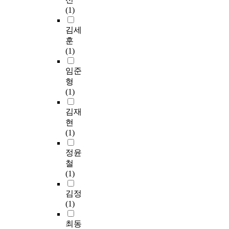
r
n
이
a
내
t
전
자
(1)
.
e
g
아
n
디
s
에
인
첫
n
i
닌
d
자
.
비
에
김세
째
o
n
독
e
인
F
관
영
훈
,
w
a
특
r
콘
i
심
향
(1)
예
c
v
하
i
셉
r
분
을
술
o
a
고
n
트
s
야
주
임준
사
n
r
감
v
및
t
의
는
형
회
s
i
각
i
키
o
장
요
(1)
학
i
e
적
s
워
f
르
소
과
d
t
인
u
드
a
라
를
김재
무
e
y
미
a
추
l
는
찾
현
용
r
o
를
l
출
l
예
고
(1)
예
e
f
찾
p
(
,
술
이
술
d
c
는
r
I
n
적
들
정윤
의
c
u
가
e
n
a
포
이
철
기
l
l
치
s
t
t
지
가
(1)
본
a
t
관
e
e
i
션
지
적
s
u
의
n
r
o
에
는
김정
이
s
r
변
t
i
n
서
빛
(1)
해
i
a
화
a
o
w
벗
필
를
c
l
와
t
r
i
어
요
최동
통