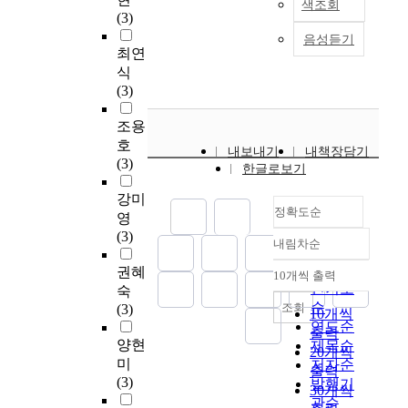
색조회
e
t
화
s
현
r
대
과
(3)
께
s
o
를
e
재
i
인
의
사
음성듣기
,
r
표
n
연
f
들
주
최연
회
a
y
방
t
구
y
의
체
식
적
n
t
하
a
되
t
질
가
(3)
이
d
e
고
t
어
h
적
될
슈
t
l
있
i
진
e
풍
수
조용
의
h
l
다
o
트
r
요
있
호
주
내보내기
내책장담기
e
i
.
n
렌
e
로
도
(3)
제
한글로보기
r
n
다
m
드
l
움
록
를
e
g
른
e
를
a
을
하
강미
동
a
P
민
정확도순
t
중
t
추
였
영
반
f
r
족
h
심
i
구
다
(3)
하
내림차순
t
e
성
o
으
o
하
정확도
.
는
e
s
에
d
로
n
면
순
이
권혜
다
10개씩 출력
내림차순
r
e
의
s
분
s
서
를
인기도
숙
양
h
n
한
f
석
h
‘
위
순
조회
(3)
한
10개씩
a
t
문
o
하
i
문
해
연도순
시
출력
v
-
화
r
였
p
화
조
양현
제목순
도
20개씩
e
d
는
p
고
a
예
명
미
들
저자순
출력
p
a
오
r
2
m
술
디
(3)
이
발행기
30개씩
l
y
늘
o
0
o
’
자
생
관순