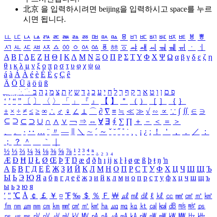
北京 을 입력하시려면
beijing
을 입력하시고 space를 누르
시면 됩니다.
ㅥ
ㅦ
ㅧ
ㅨ
ㅩ
ㅪ
ㅫ
ㅬ
ㅭ
ㅮ
ㅯ
ㅰ
ㅱ
ㅲ
ㅳ
ㅴ
ㅵ
ㅶ
ㅷ
ㅸ
ㅹ
ㅺ
ㅻ
ㅼ
ㅽ
ㅾ
ㅿ
ㆀ
ㆁ
ㆂ
ㆃ
ㆄ
ㆅ
ㆆ
ㆇ
ㆈ
ㆉ
ㆊ
ㆋ
ㆌ
ㆍ
ㆎ
Α
Β
Γ
Δ
Ε
Ζ
Η
Θ
Ι
Κ
Λ
Μ
Ν
Ξ
Ο
Π
Ρ
Σ
Τ
Υ
Φ
Χ
Ψ
Ω
α
β
γ
δ
ε
ζ
η
θ
ι
κ
λ
μ
ν
ξ
ο
π
ρ
σ
τ
υ
φ
χ
ψ
ω
á
à
Á
À
é
è
É
È
ç
Ç
ê
Ä
Ö
Ü
ä
ö
ü
ß
ְ
ֳ
ֲ
ֱ
ָ
ַ
ֵ
ֶ
ִ
ֹ
ּ
ֻ
ׂ
ׁ
ּ
ב
ה
נ
מ
צ
ת
ץ
ש
ד
ג
כ
ע
י
ח
ל
ך
ף
ק
ר
א
ט
ו
ן
ם
פ
‘
’
“
”
〔
〕
〈
〉
「
」
『
』
【
】
＂
（
）
［
］
｛
｝
±
×
÷
≠
≤
≥
∞
∴
♂
♀
∠
⊥
⌒
∂
∇
≡
≒
≪
≫
√
∽
∝
∵
∫
∬
∈
∋
⊆
⊇
⊂
⊃
∪
∩
∧
∨
￢
⇒
⇔
∀
∃
∮
∑
∏
＋
－
＜
＝
＞
、
。
·
‥
…
¨
〃
―
∥
＼
∼
´
～
ˇ
˘
˝
˚
˙
¸
˛
¡
¿
ː
！
＇
，
．
／
：
；
？
＾
＿
｀
｜
½
⅓
⅔
¼
¾
⅛
⅜
⅝
⅞
¹
²
³
⁴
ⁿ
₁
₂
₃
₄
Æ
Ð
Ħ
Ĳ
Ł
Ø
Œ
Þ
Ŧ
Ŋ
æ
đ
ð
ħ
ı
ĳ
ĸ
ŀ
ł
ø
œ
ß
þ
ŧ
ŋ
ŉ
А
Б
В
Г
Д
Е
Ё
Ж
З
И
Й
К
Л
М
Н
О
П
Р
С
Т
У
Ф
Х
Ц
Ч
Ш
Щ
Ъ
Ы
Ь
Э
Ю
Я
а
б
в
г
д
е
ё
ж
з
и
й
к
л
м
н
о
п
р
с
т
у
ф
х
ц
ч
ш
щ
ъ
ы
ь
э
ю
я
′
″
℃
Å
￠
￡
￥
¤
℉
‰
＄
％
Ｆ
￦
㎕
㎖
㎗
ℓ
㎘
㏄
㎣
㎤
㎥
㎦
㎙
㎚
㎛
㎜
㎝
㎞
㎟
㎠
㎡
㎢
㏊
㎍
㎎
㎏
㏏
㎈
㎉
㏈
㎧
㎨
㎰
㎱
㎲
㎳
㎴
㎵
㎶
㎷
㎸
㎹
㎀
㎁
㎂
㎃
㎄
㎺
㎻
㎽
㎾
㎿
㎐
㎑