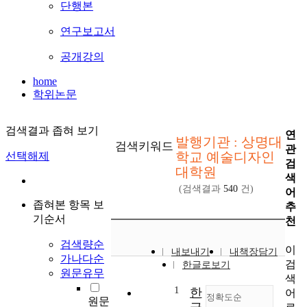
단행본
연구보고서
공개강의
home
학위논문
검색결과 좁혀 보기
연
발행기관 : 상명대
검색키워드
관
학교 예술디자인
선택해제
검
대학원
색
(검색결과
540
건)
어
좁혀본 항목 보
추
기순서
천
검색량순
이
내보내기
내책장담기
가나다순
검
한글로보기
원문유무
색
1
한
어
정확도순
원문