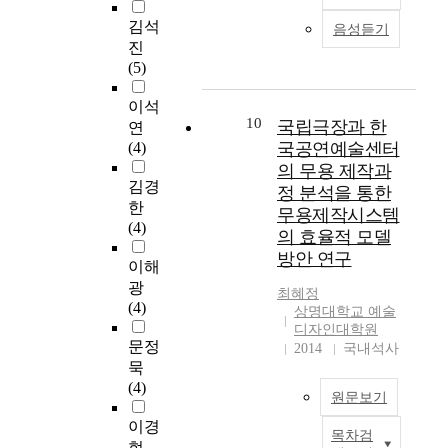
s
보
f
장
통
i
P
패
t
았
p
면
김석
예
음성듣기
s
l
션
u
다
e
을
진
술
t
a
의
d
.
r
연
(5)
성
o
y
한
y
실
f
출
만
t
s
축
d
내
o
하
이석
표
e
t
을
e
디
r
10
는
국립극장과 한
연
현
l
h
이
a
자
m
배
(4)
국공연예술센터
하
i
r
루
l
인
i
경
였
의 무용 제작과
a
o
는
s
스
n
요
김경
던
정 분석을 통한
n
u
에
w
타
g
소
한
한
무용제작시스템
d
g
스
i
일
a
로
(4)
국
의 효율적 모델
r
h
닉
t
유
r
서
무
방안 연구
a
N
양
h
형
t
의
이해
용
m
a
식
v
은
s
조
광
계
최혜정
a
r
은
i
선
,
명
(4)
에
상명대학교 예술
t
r
각
s
행
w
이
서
디자인대학원
i
a
나
u
연
a
아
문정
도
2014
국내석사
c
t
라
a
구
s
닌
묵
대
s
i
의
l
된
t
시
(4)
중
t
v
원문보기
전
p
자
o
각
화
y
e
통
r
료
v
적
이경
와
목차검
l
S
문
e
와
e
현
효
현
함