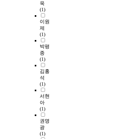
s
e
더
i
K
d
나
성
욱
하
a
x
불
o
e
e
고
분
(1)
여
n
p
어
n
y
u
있
에
무
d
e
새
,
w
n
다
따
이원
용
t
r
로
a
o
i
.
라
제
예
h
i
운
n
r
v
그
도
(1)
술
e
e
문
d
d
e
러
구
작
m
n
화
i
)
r
나
를
박평
품
e
c
양
t
②
s
아
선
종
의
a
e
식
s
코
i
직
택
(1)
사
n
s
으
d
디
t
까
하
회
i
i
로
a
네
y
지
며
김홍
적
n
n
발
n
이
s
발
이
석
반
g
o
전
c
트
t
레
를
(1)
영
o
r
되
e
콘
u
를
통
과
f
d
어
a
셉
d
제
해
서현
한
a
e
왔
n
트
e
외
이
아
국
c
r
다
d
및
n
한
미
(1)
창
l
t
.
m
이
t
한
지
작
a
o
따
u
미
s
국
를
권명
무
s
e
라
s
지
w
무
완
광
용
s
n
서
i
콜
e
용
성
(1)
과
i
h
세
c
라
r
분
한