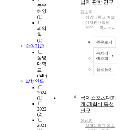
법에 관한 연구
조
회
농수
명
는
해양
김소희
의
경
(1)
상명대학교 예술
기
제
디자인대학원
능
적
의약
2009
국내석사
이
인
학
외
발
(1)
원문보기
에
전
수여기관
아
과
목차검
현
티
테
상명
색조회
대
스
크
대학
인
트
놀
교
음성듣기
들
가
러
(540)
은
전
지
발행연도
생
달
의
활
하
발
2024
수
려
4
국제스포츠대회
달
(1)
준
는
과
개·폐회식 특성
의
음
2022
함
연구
질
악
(2)
께
적
을
문
이선민
향
2021
빛
상명대학교 예술
화