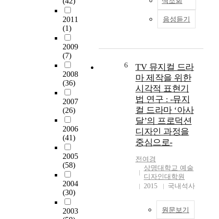
(42)
색조회
h
한
관
질
e
욕
객
2011
의
음성듣기
t
구
이
(1)
향
h
를
보
상
e
갖
2009
다
은
a
(7)
게
공
현
t
6
되
TV 뮤지컬 드라
연
대
r
2008
었
과
마 제작을 위한
사
(36)
i
다
음
시각적 표현기
회
c
.
악
인
법 연구 : -뮤지
2007
a
이
에
들
컬 드라마 ‘아사
(26)
l
논
깊
이
달’의 프로덕션
t
문
이
문
2006
디자인 과정을
h
에
몰
화
(41)
중심으로-
e
서
입
향
o
는
할
2005
유
전여경
r
실
수
(58)
에
상명대학교 예술
i
내
있
대
디자인대학원
e
디
2004
도
한
2015
국내석사
s
(30)
자
록
욕
o
인
분
구
f
원문보기
2003
스
위
도