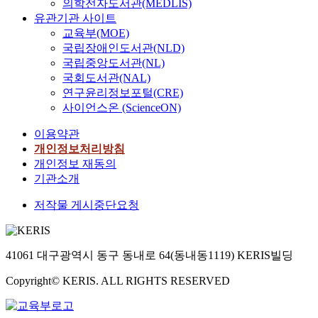
의학전자도서관(MEDLIS)
o
n
야
e
i
r
흥
의
,
유관기관 사이트
f
d
할
n
n
s
행
속
사
교육부(MOE)
v
a
것
l
g
i
과
성
회
국립장애인도서관(NLD)
i
r
이
o
)
t
는
을
적
국립중앙도서관(NL)
s
t
다
v
④
i
상
조
이
국회도서관(NAL)
u
i
.
e
가
e
반
절
슈
a
s
연구윤리정보포털(CRE)
한
d
구
s
될
하
를
l
t
사이언스온 (ScienceON)
국
b
계
l
수
고
소
c
i
고
y
획
o
없
조
재
이용약관
o
c
유
t
(
c
어
합
로
개인정보처리방침
m
d
의
h
F
a
산
하
삼
m
i
개인정보 재동의
모
e
u
t
업
는
아
u
s
기관소개
티
p
r
e
적
조
한
n
p
브
o
n
d
영
명
국
저작물 게시중단요청
i
o
는
p
i
i
역
디
창
c
s
새
u
t
n
으
자
작
a
i
로
l
u
S
로
인
무
t
t
운
a
r
e
들
2
41061 대구광역시 동구 동내로 64(동내동1119) KERIS빌딩
용
i
i
소
r
e
o
어
로
공
o
o
재
m
P
u
서
Copyright© KERIS. ALL RIGHTS RESERVED
나
연
n
n
와
a
l
l
기
누
을
h
a
기
s
a
,
에
어
기