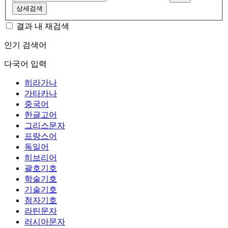
상세검색
결과 내 재검색
인기 검색어
다국어 입력
히라가나
가타카나
중국어
한글고어
그리스문자
프랑스어
독일어
히브리어
괄호기호
학술기호
기술기호
첨자기호
라틴문자
러시아문자