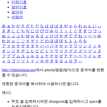
단위기호
일반기호
로마자
아랍어
あ
ぁ
か
が
さ
ざ
た
だ
な
は
ば
ぱ
ま
や
ゃ
ら
わ
ゎ
ん
い
ぃ
き
ぎ
し
じ
ち
ぢ
に
ひ
び
ぴ
み
り
う
ぅ
く
ぐ
す
ず
つ
づ
っ
ぬ
ふ
ぶ
ぷ
む
ゆ
ゅ
る
え
ぇ
け
げ
せ
ぜ
て
で
ね
へ
べ
ぺ
め
れ
お
ぉ
こ
ご
そ
ぞ
と
ど
の
ほ
ぼ
ぽ
も
よ
ょ
ろ
を
ア
ァ
カ
サ
ザ
タ
ダ
ナ
ハ
バ
パ
マ
ヤ
ャ
ラ
ワ
ヮ
ン
イ
ィ
キ
ギ
シ
ジ
チ
ヂ
ニ
ヒ
ビ
ピ
ミ
リ
ウ
ゥ
ク
グ
ス
ズ
ツ
ヅ
ッ
ヌ
フ
ブ
プ
ム
ユ
ュ
ル
エ
ェ
ケ
ゲ
セ
ゼ
テ
デ
ヘ
ベ
ペ
メ
レ
オ
ォ
コ
ゴ
ソ
ゾ
ト
ド
ノ
ホ
ボ
ポ
モ
ヨ
ョ
ロ
ヲ
―
http://chineseinput.net/
에서 pinyin(병음)방식으로 중국어를 변환
할 수 있습니다.
변환된 중국어를 복사하여 사용하시면 됩니다.
예시)
中文 을 입력하시려면
zhongwen
을 입력하시고 space를
누르시면됩니다.