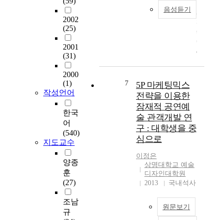
(59)
B
타
기
함
음성듣기
e
A
일
를
께
2002
r
S
유
형
상
(25)
t
t
형
성
승
o
u
화
해
되
2001
l
d
에
주
어
(31)
t
y
따
는
문
B
o
른
역
2000
화
r
n
주
할
(1)
7
5P 마케팅믹스
·
e
V
거
을
작성언어
예
전략을 이용한
c
i
코
한
술
잠재적 공연예
h
s
디
다
한국
에
술 관객개발 연
t
u
네
.
어
많
구 : 대학생을 중
,
a
이
현
(540)
은
심으로
i
l
트
대
지도교수
관
n
E
연
의
심
이정은
c
x
출
콘
양종
을
상명대학교 예술
l
p
방
서
훈
가
디자인대학원
u
r
법
트
(27)
지
2013
국내석사
d
e
에
조
게
i
s
대
명
조남
되
n
원문보기
s
하
은
규
었
g
i
여
기