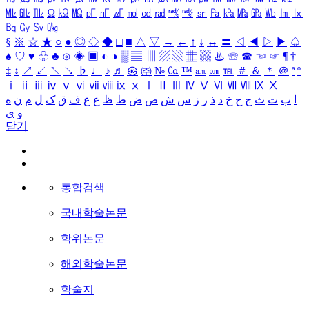
㎒
㎓
㎔
Ω
㏀
㏁
㎊
㎋
㎌
㏖
㏅
㎭
㎮
㎯
㏛
㎩
㎪
㎫
㎬
㏝
㏐
㏓
㏃
㏉
㏜
㏆
§
※
☆
★
○
●
◎
◇
◆
□
■
△
▽
→
←
↑
↓
↔
〓
◁
◀
▷
▶
♤
♠
♡
♥
♧
♣
⊙
◈
▣
◐
◑
▒
▤
▥
▨
▧
▦
▩
♨
☏
☎
☜
☞
¶
†
‡
↕
↗
↙
↖
↘
♭
♩
♪
♬
㉿
㈜
№
㏇
™
㏂
㏘
℡
＃
＆
＊
＠
ª
º
ⅰ
ⅱ
ⅲ
ⅳ
ⅴ
ⅵ
ⅶ
ⅷ
ⅸ
ⅹ
Ⅰ
Ⅱ
Ⅲ
Ⅳ
Ⅴ
Ⅵ
Ⅶ
Ⅷ
Ⅸ
Ⅹ
ا
ب
ت
ث
ج
ح
خ
د
ذ
ر
ز
س
ش
ص
ض
ط
ظ
ع
غ
ف
ق
ک
ل
م
ن
ه
و
ی
닫기
통합검색
국내학술논문
학위논문
해외학술논문
학술지