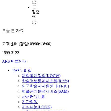
.
h
d
장
과
대
(1)
a
t
자
S
i
i
르
이
중
g
e
인
i
t
r
를
렇
정홍
화
e
n
연
n
e
e
제
게
에
택
.
e
구
c
c
c
외
결
대
(1)
A
d
와
e
t
t
한
정
한
c
p
현
t
u
l
순
오늘 본 자료
되
성
c
e
대
h
r
y
수
어
공
o
o
적
e
a
v
공
진
요
고객센터 (평일: 09:00~18:00)
r
p
활
m
l
i
연
조
인
d
l
용
u
E
s
예
명
과
1599-3122
i
e
이
s
l
i
술
기
시
n
s
더
i
e
t
로
를
ARS 번호안내
사
g
’
욱
c
m
e
써
가
점
l
c
적
a
e
d
의
지
관련누리집
을
y
u
극
l
n
t
‘
고
대학공개강의(KOCW)
도
,
l
적
s
t
h
무
조
학술정보통계시스템(Rinfo)
출
s
t
으
h
s
e
용
명
외국학술지지원센터(FRIC)
하
t
u
로
a
P
u
’
기
였
학술관계분석서비스(SAM)
y
r
이
v
l
n
은
가
다
사서커뮤니티
l
a
루
e
a
i
대
가
.
기관회원
e
l
어
b
n
v
중
진
셋
지식나눔(LOOK)
s
a
져
e
n
e
의
빛
째