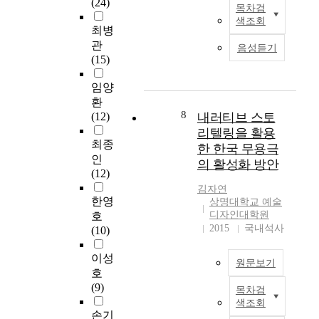
(24)
다
목차검
h
o
연
T
술
.
색조회
i
n
구
h
의
최병
문
s
M
하
e
발
관
화
음성듣기
t
e
기
p
전
(15)
·
h
t
위
u
과
예
e
h
해
r
함
임양
술
o
o
실
p
께
환
분
r
d
내
o
보
8
(12)
내러티브 스토
야
y
s
디
s
다
가
리텔링을 활용
o
f
자
e
강
최종
다
한 한국 무용극
f
o
인
o
력
인
양
의 활성화 방안
e
r
스
f
한
(12)
한
p
t
타
t
이
발
김자연
i
h
일
h
미
한영
전
상명대학교 예술
c
e
유
i
지
디자인대학원
호
은
t
P
형
s
를
2015
국내석사
(10)
무
h
r
에
s
연
용
e
o
따
t
출
이성
예
원문보기
a
d
라
u
할
호
술
t
u
실
d
수
(9)
분
목차검
r
V
c
제
y
있
야
색조회
e
i
t
적
,
게
손기
에