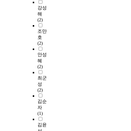
e
트
t
용
간
확
i
t
0
a
연
i
’
다
강성
장
l
h
세
t
출
o
은
.
해
을
m
e
기
e
하
n
일
조
(2)
알
s
m
후
r
기
f
반
명
아
.
a
반
d
위
o
인
디
조만
보
H
s
의
r
한
r
들
자
호
고
o
s
경
a
방
u
의
이
(2)
자
w
e
제
m
법
n
발
너
한
e
s
발
a
을
i
레
는
안성
다
v
,
달
,
7
v
예
공
혜
.
e
w
에
a
가
e
술
연
(2)
본
r
h
따
m
지
r
교
구
논
,
o
라
u
사
s
육
성
최군
문
h
a
기
s
항
i
과
요
성
의
i
r
계
i
으
t
함
소
(2)
내
s
e
화
c
로
y
께
들
용
w
e
된
a
분
s
보
속
김순
은
o
n
획
l
류
t
편
에
자
다
r
g
일
i
하
u
화
서
(1)
음
k
a
적
s
고
d
되
조
과
s
g
제
g
①
e
어
명
김윤
같
a
i
품
r
실
n
예
디
선
다