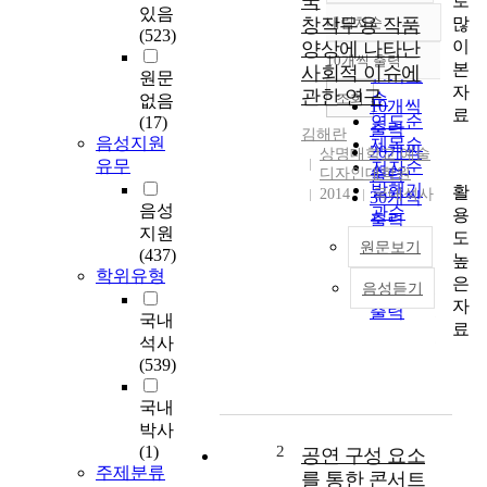
국
로
있음
많
창작무용 작품
내림차순
정확도
(523)
이
양상에 나타난
순
10개씩 출력
내림차순
본
사회적 이슈에
인기도
원문
자
관한 연구
순
조회
없음
10개씩
료
연도순
(17)
출력
김해란
음성지원
제목순
20개씩
상명대학교 예술
유무
저자순
디자인대학원
출력
발행기
활
2014
국내석사
30개씩
음성
관순
용
출력
지원
도
50개씩
원문보기
(437)
높
출력
학위유형
은
100개씩
음성듣기
국
자
출력
문
국내
료
요
석사
약
(539)
한
국
국내
창
박사
작
(1)
2
공연 구성 요소
무
주제분류
를 통한 콘서트