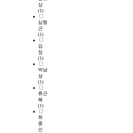
h
.
지
r
a
e
술
명
상
사
a
S
속
a
g
p
적
기
(1)
회
n
u
될
t
e
e
이
의
적
g
c
것
e
C
r
상
종
심형
이
e
h
으
p
o
s
향
류
근
슈
s
p
로
o
l
o
을
와
(1)
와
i
h
예
p
l
n
추
수
연
n
e
측
u
a
s
구
량
김
관
t
n
되
l
g
e
하
,
정
된
h
o
어
a
e
x
고
위
(1)
창
e
m
진
r
)
c
있
치
작
c
e
다
m
③
e
다
를
박남
무
o
n
.
u
건
p
.
결
성
용
n
a
이
s
축
t
이
정
(1)
사
t
h
에
i
요
s
러
하
례
e
a
한
c
소
u
한
는
류근
를
m
v
국
g
계
r
상
조
혜
통
p
e
적
e
획
v
황
명
(1)
하
o
h
인
n
(
e
에
디
여
r
e
문
r
A
y
서
자
최
작
a
i
화
e
r
o
발
인
종
품
r
g
의
s
c
r
레
1
에
인
y
h
디