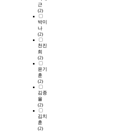
l
a
심
d
선
t
술
상
근
관
l
n
을
c
정
i
에
하
(2)
한
a
d
가
a
,
o
대
고
연
s
g
지
s
실
n
한
장
박미
구
i
r
는
t
내
a
관
면
나
를
n
e
문
i
디
n
심
을
(2)
통
n
a
화
n
자
d
도
만
해
u
t
확
g
인
r
확
들
천진
한
m
e
산
.
스
e
장
어
희
국
e
r
의
C
타
p
되
이
(2)
무
r
c
결
o
일
u
었
미
용
o
o
과
m
유
r
다
지
윤기
작
u
n
로
p
형
c
.
를
훈
품
s
v
표
a
에
h
순
무
(2)
의
p
e
출
r
따
a
수
대
다
l
n
된
e
른
s
예
위
김종
양
a
i
에
d
주
e
술
에
율
성
y
e
스
t
거
i
분
완
(2)
과
s
n
닉
o
코
n
야
성
대
a
c
양
a
디
t
중
해
김치
중
n
e
식
t
네
e
‘
나
훈
성
d
t
은
h
이
n
무
아
(2)
의
f
o
2