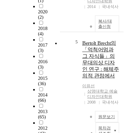
(1)
상
이
디자인대학원
·
과
2014
국내석사
라
예
2020
정
는
술
(2)
보
매
분
복사/대
의
개
야
출신청
2018
공
를
도
(4)
유
통
눈
5
로
Bertolt Brecht의
하
에
2017
개
여
「억척어멈과
띄
(3)
성
무
그 자식들」의
는
있
대
2016
성
무대의상 디자
고
에
(3)
장
인 연구 : 해체주
다
그
을
의적 관점에서
양
2015
려
하
(36)
화
내
고
이유선
된
고
있
상명대학교 예술
2014
실
,
디자인대학원
다
(66)
내
궁
2008
국내석사
.
디
극
특
2013
자
적
히
(65)
원문보기
인
으
,
에
로
삶
2012
목차검
T
대
는
의